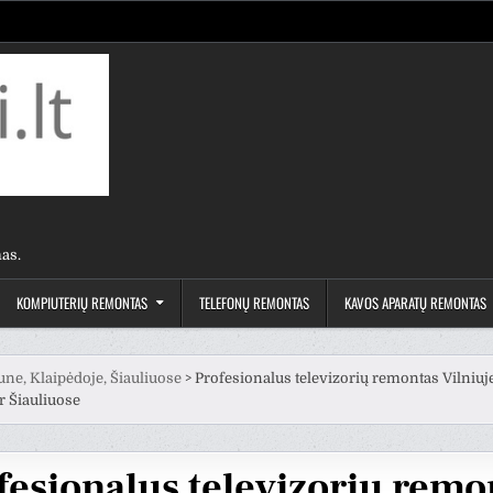
as.
KOMPIUTERIŲ REMONTAS
TELEFONŲ REMONTAS
KAVOS APARATŲ REMONTAS
une, Klaipėdoje, Šiauliuose
>
Profesionalus televizorių remontas Vilniuj
r Šiauliuose
fesionalus televizorių remo