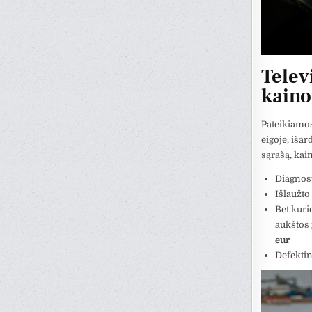
Telev
kaino
Pateikiamos
eigoje, išar
sąrašą, kai
Diagnos
Išlaužto
Bet kuri
aukštos 
eur
Defekti