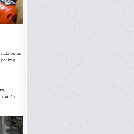
nustatotomos
me gedimų
ės,
 –
nuo 45