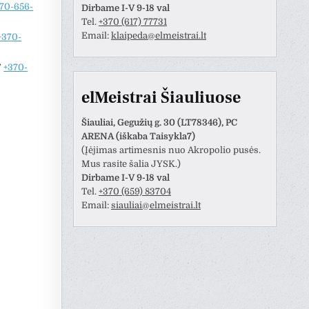
70-656-
Dirbame I-V 9-18 val
Tel.
+370 (617) 77731
Email:
klaipeda@elmeistrai.lt
+370-
”
+370-
elMeistrai Šiauliuose
Šiauliai, Gegužių g. 30 (LT78346), PC
ARENA (iškaba Taisykla7)
(Įėjimas artimesnis nuo Akropolio pusės.
Mus rasite šalia JYSK.)
Dirbame I-V 9-18 val
Tel.
+370 (659) 83704
Email:
siauliai@elmeistrai.lt