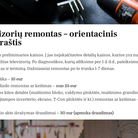
izorių remontas – orientacinis
raštis
 preliminarios kainos. Į jas neįskaičiuotos detalių kainos, kurios yra 
džius televizorių. Po diagnostikos, kurią atliksime per 1-2 d.d., pateiksi
nas ir terminą. Dažniausiai remontas po to trunka 1-7 dienas.
tika –
10 eur
 lizdo remontas ar keitimas –
nuo
25 eur
os kitos detalės (maitinimo bloko, valdymo plokštės, maitinimo grandin
įtampos inverterio, ekrano, T-Con plokštės ir kt.) remontas ar keitimas
nio akto išrašymas draudimui
– 30 eur (apmoka draudimas)