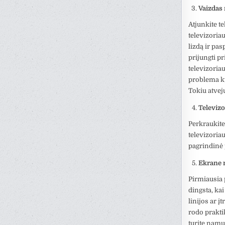
Vaizdas 
Atjunkite t
televizoriau
lizdą ir pa
prijungti pr
televizoriau
problema ky
Tokiu atvej
Televizo
Perkraukite 
televizoria
pagrindinė 
Ekrane 
Pirmiausia 
dingsta, ka
linijos ar į
rodo prakti
turite namų