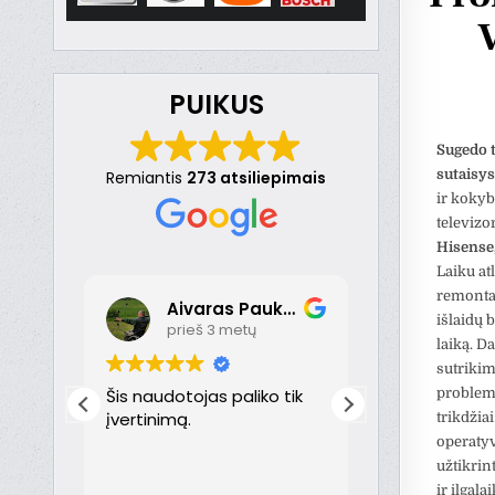
PUIKUS
Sugedo t
sutaisy
Remiantis
273 atsiliepimais
ir kokyb
televizo
Hisense
Laiku at
remontas
Aivaras Paukste
Dona
išlaidų 
prieš 3 metų
prieš 
laiką. D
sutrikim
nt
Šis naudotojas paliko tik
Puikiai!
problem
just
įvertinimą.
trikdžiai
operatyv
th
užtikrin
ir ilgala