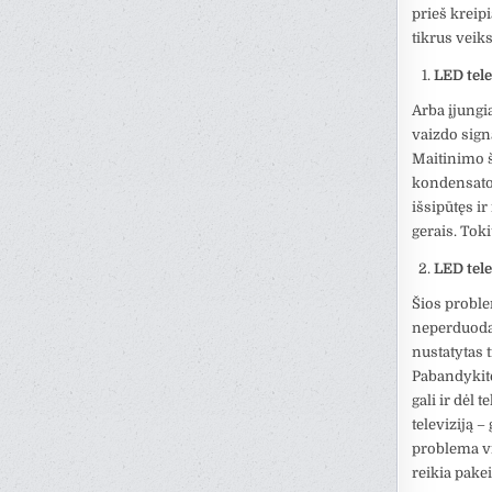
prieš kreip
tikrus veiks
LED tel
Arba įjungia
vaizdo sign
Maitinimo š
kondensator
išsipūtęs i
gerais. Toki
LED tele
Šios proble
neperduoda 
nustatytas t
Pabandykite
gali ir dėl 
televiziją –
problema vi
reikia pakei