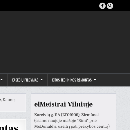
KASEČIŲ PILDYMAS
KITOS TECHNIKOS REMONTAS
e, Kaune,
elMeistrai Vilniuje
Kareivių g. 11A (LT09109), Žirmūnai
(esame naujoje mažoje "Rimi" prie
ntas
McDonald's, užeiti į pati prekybos centrą)