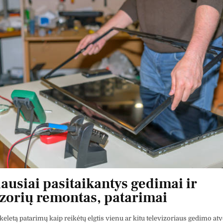
ausiai pasitaikantys gedimai ir
izorių remontas, patarimai
eletą patarimų kaip reikėtų elgtis vienu ar kitu televizoriaus gedimo atv