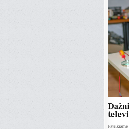
Dažni
telev
Pateikiame k