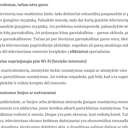
rodomas, tačiau nėra garso
elevizorių nuo maitinimo lizdo, tada dešimčiai sekundžių paspauskite ir 
s įjungimo mygtuką. Palaukite minutę, tada dar kartą įjunkite televizorių
spauskite įjungimo mygtuką. Jei problema neišsisprendė, pabandykite te
ie kitų garsiakalbių. Jei prijungus kitus garsiakalbius – garsas sklinda,
s garsiakalbiuose. Tačiau jei per išorinius garsiakalbius garso nėra, tikė
la televizoriaus pagrindinėje plokštėje, sugedusi už garsą atsakinga m
u dėl televizoriaus remonto kreipkitės į
elMeistrai
specialistus.
rius neprisijungia prie Wi-Fi (bevielio interneto)
maršrutizatorių, atstatykite tinklo nustatymus naujai ar atstatykite viso
us gamyklinius nustatymus. Jei niekas nepadeda, gali būti, kad yra suge
plokštė ir reikės kreiptis dėl remonto.
matomos linijos ar nešvarumai
patikrinkite, ar linijos arba įtrūkimai atsiranda įjungus nustatymų meniu.
i meniu yra atidarytas, jums tereikia atkurti gamyklinius nustatymus. Tač
trūkimai rodomi ir meniu, blogas yra pats ekranas, kuri reikėtų keisti. Tač
ka, televizoriaus ekrano keitimas dažniausiai yra ekonomiškai nenauding
 draudimą, išrašysime defektinį aktą, o draudimas galimai dalinai ar pil