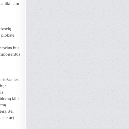
atlikti tam
vizorių
 plokštė.
atorius bus
komponentus
priežasties
iuje
is.
blemą kilti
kamą
eną. Jei
as, kurį