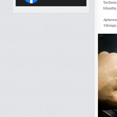
Techninė
Išlaužtų
Aptarnau
Vilniuje