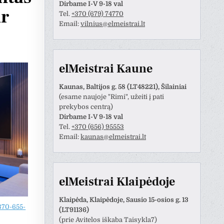
Dirbame I-V 9-18 val
ir
Tel.
+370 (679) 74770
Email:
vilnius@elmeistrai.lt
elMeistrai Kaune
Kaunas, Baltijos g. 58 (LT48221), Šilainiai
(esame naujoje "Rimi", užeiti į pati
prekybos centrą)
Dirbame I-V 9-18 val
Tel.
+370 (656) 95553
Email:
kaunas@elmeistrai.lt
Anastazija Lukoševičienė
Darius Razmislevičius
prieš 3 metų
prieš 3 metų
naudotojas paliko tik
Mandagus bendravimas ir
elMeistrai Klaipėdoje
tinimą.
greitai bei kokybiškai
atliktas darbas.
Klaipėda, Klaipėdoje, Sausio 15-osios g. 13
370-655-
(LT91136)
(prie Avitelos iškaba Taisykla7)