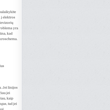
palaikykite
 į elektros
levizorių
 problema yra
tina, kad
ikroschema.
dus
 Jei linijos
iau jei
iau, kaip
as, tad jei
nai