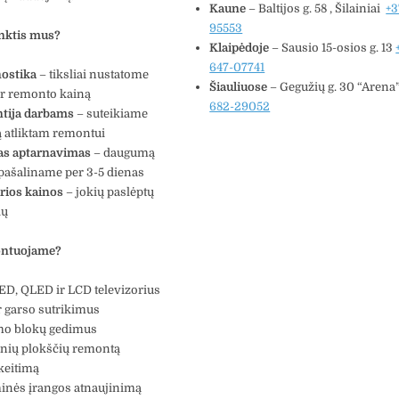
Kaune
– Baltijos g. 58 , Šilainiai
+3
95553
inktis mus?
Klaipėdoje
– Sausio 15-osios g. 13
647-07741
ostika
– tiksliai nustatome
Šiauliuose
– Gegužių g. 30 “Arena
ir remonto kainą
682-29052
tija darbams
– suteikiame
ą atliktam remontui
as aptarnavimas
– daugumą
pašaliname per 3-5 dienas
rios kainos
– jokių paslėptų
ių
ontuojame?
ED, QLED ir LCD televizorius
r garso sutrikimus
mo blokų gedimus
inių plokščių remontą
keitimą
inės įrangos atnaujinimą