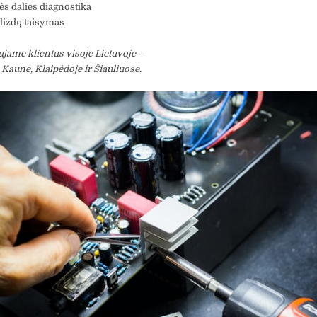
s dalies diagnostika
 lizdų taisymas
jame klientus visoje Lietuvoje –
, Kaune, Klaipėdoje ir Šiauliuose.