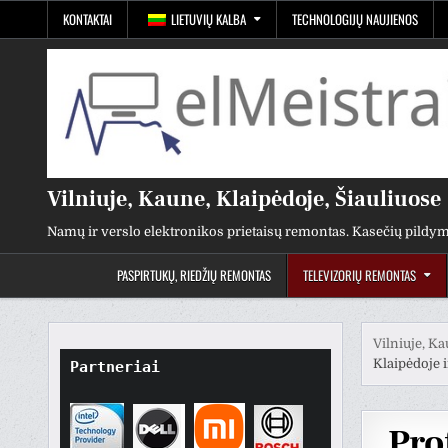
Pereiti
KONTAKTAI
LIETUVIŲ KALBA
TECHNOLOGIJŲ NAUJIENOS
prie
turinio
Vilniuje, Kaune, Klaipėdoje, Šiauliuose
Namų ir verslo elektronikos prietaisų remontas. Kasečių pildym
PASPIRTUKŲ, RIEDŽIŲ REMONTAS
TELEVIZORIŲ REMONTAS
Vilniuje, Ka
Klaipėdoje i
Partneriai
Pro