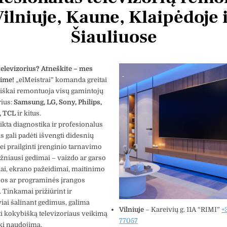
Vilniuje, Kaune, Klaipėdoje 
Šiauliuose
elevizorius? Atneškite – mes
sime!
„elMeistrai” komanda greitai
iškai remontuoja visų gamintojų
rius:
Samsung, LG, Sony, Philips,
, TCL
ir kitus.
likta diagnostika ir profesionalus
 gali padėti išvengti didesnių
tas Krv
Vytautas Ragaisis
bei prailginti įrenginio tarnavimo
3 metų
prieš 3 metų
ažniausi gedimai – vaizdo ar garso
ai, ekrano pažeidimai, maitinimo
os ar programinės įrangos
Šis naudotojas paliko tik
Šis 
įvertinimą.
įver
. Tinkamai prižiūrint ir
iai šalinant gedimus, galima
Vilniuje
– Kareivių g. 11A “RIMI”
+
ti kokybišką televizoriaus veikimą
77057
ikį naudojimą.