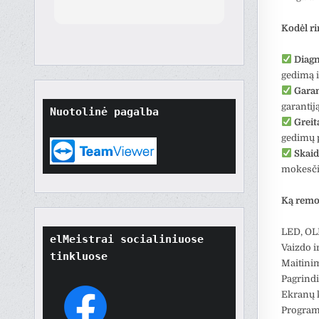
orted
though
Kodėl r
t
tore
Diagn
ard.
gedimą 
hat
Garan
ult
garantij
Nuotolinė pagalba
t if
Greit
won't
gedimų 
o
Skaid
their
mokesč
Ką rem
LED, OL
elMeistrai socialiniuose 
Vaizdo i
tinkluose
Maitini
Pagrind
Ekranų 
Program