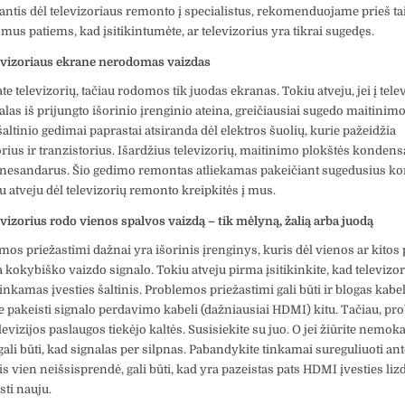
iantis dėl televizoriaus remonto į specialistus, rekomenduojame prieš tai 
mus patiems, kad įsitikintumėte, ar televizorius yra tikrai sugedęs.
evizoriaus ekrane nerodomas vaizdas
te televizorių, tačiau rodomos tik juodas ekranas. Tokiu atveju, jei į tele
alas iš prijungto išorinio įrenginio ateina, greičiausiai sugedo maitinimo
altinio gedimai paprastai atsiranda dėl elektros šuolių, kurie pažeidžia
ius ir tranzistorius. Išardžius televizorių, maitinimo plokštės kondens
r nesandarus. Šio gedimo remontas atliekamas pakeičiant sugedusius 
u atveju dėl televizorių remonto kreipkitės į mus.
vizorius rodo vienos spalvos vaizdą – tik mėlyną, žalią arba juodą
mos priežastimi dažnai yra išorinis įrenginys, kuris dėl vienos ar kitos 
kokybiško vaizdo signalo. Tokiu atveju pirma įsitikinkite, kad televizor
inkamas įvesties šaltinis. Problemos priežastimi gali būti ir blogas kabel
 pakeisti signalo perdavimo kabeli (dažniausiai HDMI) kitu. Tačiau, pro
televizijos paslaugos tiekėjo kaltės. Susisiekite su juo. O jei žiūrite nemo
 gali būti, kad signalas per silpnas. Pabandykite tinkamai sureguliuoti ant
s vien neišsisprendė, gali būti, kad yra pazeistas pats HDMI įvesties lizd
sti nauju.