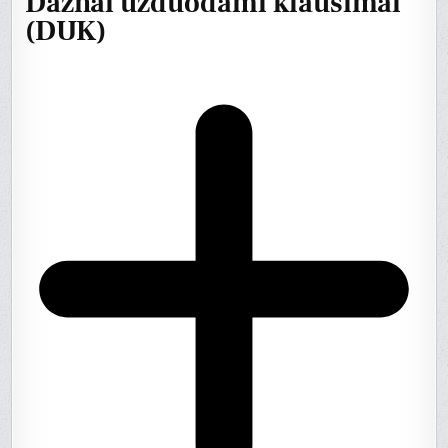
Dažnai užduodami klausimai
(DUK)