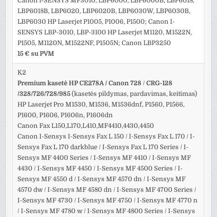
Canon i-SENSYS MF3010, LBP6000, LBP6000B, LBP6018,
LBP6018B, LBP6020, LBP6020B, LBP6030W, LBP6030B,
LBP6030 HP Laserjet P1005, P1006, P1500; Canon I-
SENSYS LBP-3010, LBP-3100 HP Laserjet M1120, M1522N,
P1505, M1120N, M1522NF, P1505N; Canon LBP3250
15 € su PVM
K2
Premium kasetė HP CE278A / Canon 728
/
CRG-128
/328/726/728/985
(kasetės pildymas, pardavimas, keitimas)
HP Laserjet Pro M1530, M1536, M1536dnf, P1560, P1566,
P1600, P1606, P1606n, P1606dn
Canon Fax L150,L170,L410,MF4410,4430,4450
Canon I-Sensys I-Sensys Fax L 150 / I-Sensys Fax L 170 / I-
Sensys Fax L 170 darkblue / I-Sensys Fax L 170 Series / I-
Sensys MF 4400 Series / I-Sensys MF 4410 / I-Sensys MF
4430 / I-Sensys MF 4450 / I-Sensys MF 4500 Series / I-
Sensys MF 4550 d / I-Sensys MF 4570 dn / I-Sensys MF
4570 dw / I-Sensys MF 4580 dn / I-Sensys MF 4700 Series /
I-Sensys MF 4730 / I-Sensys MF 4750 / I-Sensys MF 4770 n
/ I-Sensys MF 4780 w / I-Sensys MF 4800 Series / I-Sensys