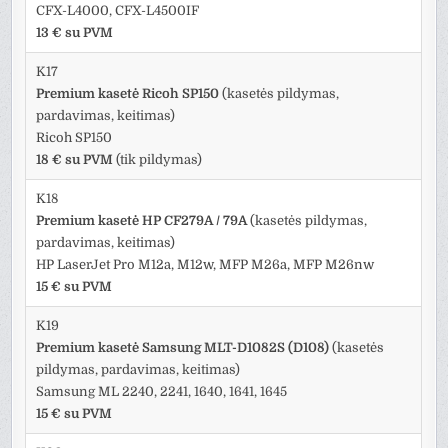
CFX-L4000, CFX-L4500IF
13 € su PVM
K17
Premium kasetė Ricoh SP150
(kasetės pildymas,
pardavimas, keitimas)
Ricoh SP150
18 € su PVM
(tik pildymas)
K18
Premium kasetė HP CF279A / 79A
(kasetės pildymas,
pardavimas, keitimas)
HP LaserJet Pro M12a, M12w, MFP M26a, MFP M26nw
15 € su PVM
K19
Premium kasetė Samsung MLT-D1082S (D108)
(kasetės
pildymas, pardavimas, keitimas)
Samsung ML 2240, 2241, 1640, 1641, 1645
15 € su PVM