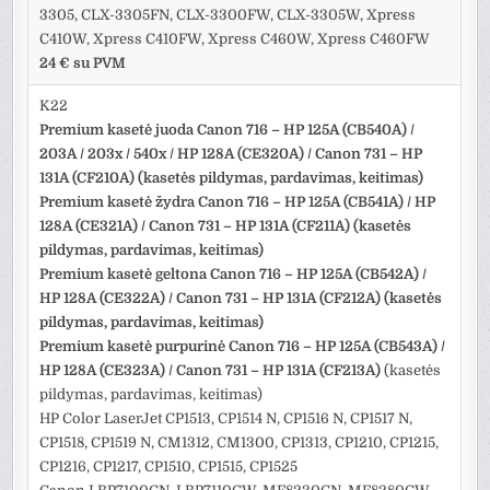
3305, CLX-3305FN, CLX-3300FW, CLX-3305W, Xpress
C410W, Xpress C410FW, Xpress C460W, Xpress C460FW
24 € su PVM
K22
Premium kasetė juoda Canon 716 – HP 125A (CB540A) /
203A / 203x / 540x / HP 128A (CE320A) / Canon 731 – HP
131A (CF210A) (kasetės pildymas, pardavimas, keitimas)
Premium kasetė žydra Canon 716 – HP 125A (CB541A) / HP
128A (CE321A) / Canon 731 – HP 131A (CF211A) (kasetės
pildymas, pardavimas, keitimas)
Premium kasetė geltona Canon 716 – HP 125A (CB542A) /
HP 128A (CE322A) / Canon 731 – HP 131A (CF212A) (kasetės
pildymas, pardavimas, keitimas)
Premium kasetė purpurinė Canon 716 – HP 125A (CB543A) /
HP 128A (CE323A) / Canon 731 – HP 131A (CF213A)
(kasetės
pildymas, pardavimas, keitimas)
HP Color LaserJet CP1513, CP1514 N, CP1516 N, CP1517 N,
CP1518, CP1519 N, CM1312, CM1300, CP1313, CP1210, CP1215,
CP1216, CP1217, CP1510, CP1515, CP1525