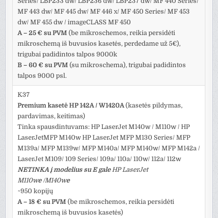
Series/ LBP233 dw/ LBP236 dw/ LBP237 dw/ MF 440 Series/
MF 443 dw/ MF 445 dw/ MF 446 x/ MF 450 Series/ MF 453
dw/ MF 455 dw / imageCLASS MF 450
A – 25 € su PVM
(be mikroschemos, reikia persidėti
mikroschemą iš buvusios kasetės, perdedame už 5€),
trigubai padidintos talpos 9000k
B – 60 € su PVM
(su mikroschema), trigubai padidintos
talpos 9000 psl.
K37
Premium kasetė HP 142A / W1420A
(kasetės pildymas,
pardavimas, keitimas)
Tinka spausdintuvams: HP LaserJet M140w / M110w / HP
LaserJetMFP M140w HP LaserJet MFP M130 Series/ MFP
M139a/ MFP M139w/ MFP M140a/ MFP M140w/ MFP M142a /
LaserJet M109/ 109 Series/ 109a/ 110a/ 110w/ 112a/ 112w
NETINKA į modelius su E gale
HP LaserJet
M110w
e
/M140w
e
~950 kopijų
A – 18 € su PVM
(be mikroschemos, reikia persidėti
mikroschemą iš buvusios kasetės)