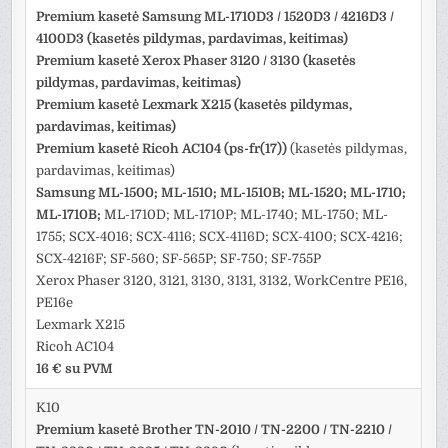
Premium kasetė Samsung ML-1710D3 / 1520D3 / 4216D3 /
4100D3 (kasetės pildymas, pardavimas, keitimas)
Premium kasetė Xerox Phaser 3120 / 3130 (kasetės
pildymas, pardavimas, keitimas)
Premium kasetė Lexmark X215 (kasetės pildymas,
pardavimas, keitimas)
Premium kasetė Ricoh AC104 (ps-fr(17))
(kasetės pildymas,
pardavimas, keitimas)
Samsung ML-1500; ML-1510; ML-1510B; ML-1520; ML-1710;
ML-1710B;
ML-1710D; ML-1710P; ML-1740; ML-1750; ML-
1755; SCX-4016; SCX-4116; SCX-4116D; SCX-4100; SCX-4216;
SCX-4216F; SF-560; SF-565P; SF-750; SF-755P
Xerox Phaser 3120, 3121, 3130, 3131, 3132, WorkCentre PE16,
PE16e
Lexmark X215
Ricoh AC104
16 € su PVM
K10
Premium kasetė Brother TN-2010 / TN-2200 / TN-2210 /