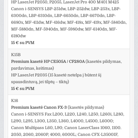
HP LaserJet P2050, P2055, LaserJet Pro 400 M401 M425
Canon i-SENSYS LBP-251dw, LBP-252dw, LBP-253x, LBP-
6300dn, LBP-6310dn, LBP-6650dn, LBP-6670dn, LBP-
6680x, MF-411dw, MF-416dw, MF-418x, MF-419x, MF-5840dn,
MF-5880dn, MF-5940dn, MF-5980dw, MF-6140dn, MF-
6180dw
15 € su PVM
K15B
Premium kasetė HP CE505A / CF280A
(kasetės pildymas,
pardavimas, keitimas)
HP LaserJet P2035 (15 kasetė netelpa į būtent šį
spausdintuvą, jei tilptų – tiktų)
15 € su PVM
K16
Premium kasetė Canon FX-3
(kasetės pildymas)
Canon i-SENSYS Fax L200, L220, L240, L250, L260i, L280,
L290, L295, L300, L350, L360, L4000, L4500, L6000;
Canon Multipass L60, L90; Canon LaserClass 1060, 1100.
2050, 2060, 2060P, 4000, 6000L; Canon CFX-L3500IF,