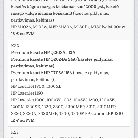
kasetės būgno mazgas keičiamas kas 12000 psl., kasetė
mazgo viduje išsiima keičiama)
(kasetės pildymas,
pardavimas, keitimas)
HP M102A, M102w, MFP M130A, M130fn, M130fw, M130nw.
18 € su PVM
K26
Premium kasetė HP Q2613A / 13A
Premium kasetė HP Q2624A/ 24A (kasetės pildymas,
pardavimas, keitimas)
Premium kasetė HP C7115A/ 15A
(kasetės pildymas,
pardavimas, keitimas)
HP LaserJet 1300, 1300XL
HP LaserJet 1150
HP LaserJet 1000, 1000W, 1005, 1005W, 1200, 1200SE,
1200N, 1220SE, 1220, 3300, 3300MFP, 3310, 3310MFP,
3320, 3320N, 3320MFP, 3330, 3330MFP, Canon LBP-1210
12 € su PVM
K27