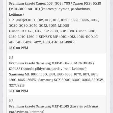
Premium kasetė Canon 103 / 303 / 703 / Canon FX9 / FX10
(MC1-5309-A3-11H)
(kasetės pildymas, pardavimas,
keitimas)
HP Laserjet 1010, 1012, 1015, 1018, 1020, 1022, 1022N, 3015,
3020, 3030, 3050, 3052, 3055, M1005
Canon FAX L75, L95; LBP 2900, LBP 3000 Canon L100,
L120, L140, L160; I-SENSYS MF 4010, 4012, 4018, 4100, iC
4110, 4110, 4120, 4122, 4130, 4140, MF4330d
15 € su PVM
K5
Premium kasetė Samsung MLT-D1042S / MLT-D104S /
S1043S
(kasetės pildymas, pardavimas, keitimas)
Samsung ML 1600 1660, 1661, 1665, 1666, 1670, 1671, 1675,
1860, 1865, 1865W; Samsung SCX 3000, 3200, 3205, 3205W,
3217, 3218
15 € su PVM
K6
Premium kasetė Samsung MLT-D101S
(kasetės pildymas,
pardavimas, keitimas)