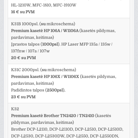
HL-1210W, MFC-1810, MFC-1910W
16 € su PVM
K31B 1000psl. (
su
mikroschema)
Premium kasetė HP 106A / W1106A
(kasetės pildymas,
pardavimas, keitimas)
Įprastos talpos (
1000psl
). HP Laser MFP 135a / 135w /
137fnw / 107a / 107w
20 € su PVM
K31C 2000psl. (
su
mikroschema)
Premium kasetė HP 106X / W1106X
(kasetės pildymas,
pardavimas, keitimas)
Padidintos talpos (
2500psl
)
.
23 € su PVM
K32
Premium kasetė Brother TN2420
/ TN2410
(kasetės
pildymas, pardavimas, keitimas)
Brother DCP-L2110, DCP-L2110D, DCP-L2510, DCP-L2510D,
DCP-L2530, DCP-L2530DW, DCP-L2550, DCP-L2550DN,