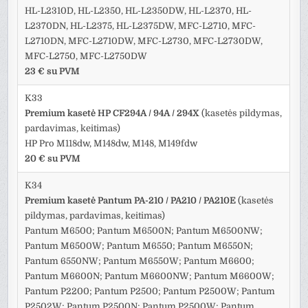
HL-L2310D, HL-L2350, HL-L2350DW, HL-L2370, HL-
L2370DN, HL-L2375, HL-L2375DW, MFC-L2710, MFC-
L2710DN, MFC-L2710DW, MFC-L2730, MFC-L2730DW,
MFC-L2750, MFC-L2750DW
23 € su PVM
K33
Premium kasetė HP CF294A / 94A / 294X
(kasetės pildymas,
pardavimas, keitimas)
HP Pro M118dw, M148dw, M148, M149fdw
20 € su PVM
K34
Premium kasetė Pantum PA-210
/ PA210 / PA210E
(kasetės
pildymas, pardavimas, keitimas)
Pantum M6500; Pantum M6500N; Pantum M6500NW;
Pantum M6500W; Pantum M6550; Pantum M6550N;
Pantum 6550NW; Pantum M6550W; Pantum M6600;
Pantum M6600N; Pantum M6600NW; Pantum M6600W;
Pantum P2200; Pantum P2500; Pantum P2500W; Pantum
P2502W; Pantum P2500N; Pantum P2500W; Pantum