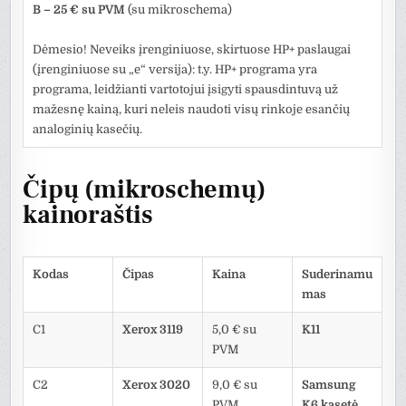
B – 25 € su PVM
(su mikroschema)
Dėmesio! Neveiks įrenginiuose, skirtuose HP+ paslaugai
(įrenginiuose su „e“ versija): t.y. HP+ programa yra
programa, leidžianti vartotojui įsigyti spausdintuvą už
mažesnę kainą, kuri neleis naudoti visų rinkoje esančių
analoginių kasečių.
Čipų (mikroschemų)
kainoraštis
Kodas
Čipas
Kaina
Suderinamu
mas
C1
Xerox 3119
5,0 € su
K11
PVM
C2
Xerox 3020
9,0 € su
Samsung
PVM
K6 kasetė