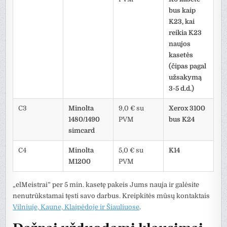
bus kaip
K23, kai
reikia K23
naujos
kasetės
(čipas pagal
užsakymą
3-5 d.d.)
C3
Minolta
9,0 € su
Xerox 3100
1480/1490
PVM
bus K24
simcard
C4
Minolta
5,0 € su
K14
M1200
PVM
„elMeistrai” per 5 min. kasetę pakeis Jums nauja ir galėsite
nenutrūkstamai tęsti savo darbus. Kreipkitės mūsų kontaktais
Vilniuje, Kaune, Klaipėdoje ir Šiauliuose
.