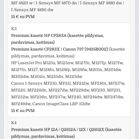
MF 4820 w / I-Sensys MF 4870 dn / I-Sensys MF 4880 dw /
I-Sensys MF 4890 dw
15 € su PVM
K3
Premium kasetė HP CF283A (kasetės pildymas,
pardavimas, keitimas)
Premium kasetė CF283X / Canon 737 (9435B002)
(kasetės
pildymas, pardavimas, keitimas)
HP LaserJet Pro M125a, M125nw, M127fn, M127fp, M127fw,
M127fn, M127, M128fn, M128fp, M128fw, M201n, M201dw,
M202dw, M202n, M225dn, M225dw
Canon I-Sensys MF210, MF211, MF212w, MF216n, MF217w,
MF220, MF226dn, MF227dw, MF229dw, MF230, MF231,
MF232w, MF236n, MF237w, MF240, MF244dw, MF247dw,
MF249dw, Canon ImageClass LBP-151dw
15 € su PVM
K4
Premium kasetė HP 12A / Q2612A / 12X / Q2612X (kasetės
pildymas, pardavimas, keitimas)