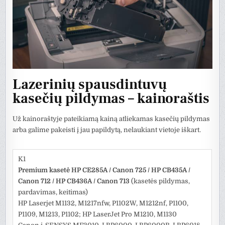
Lazerinių spausdintuvų
kasečių pildymas – kainoraštis
Už kainoraštyje pateikiamą kainą atliekamas kasečių pildymas
arba galime pakeisti į jau papildytą, nelaukiant vietoje iškart.
K1
Premium kasetė HP CE285A / Canon 725 / HP CB435A /
Canon 712 / HP CB436A / Canon 713
(kasetės pildymas,
pardavimas, keitimas)
HP Laserjet M1132, M1217nfw, P1102W, M1212nf, P1100,
P1109, M1213, P1102; HP LaserJet Pro M1210, M1130