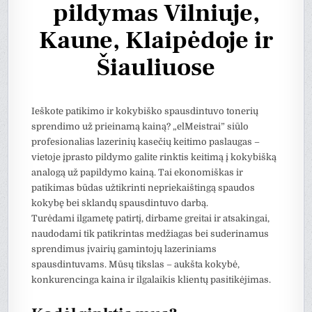
pildymas Vilniuje,
Kaune, Klaipėdoje ir
Šiauliuose
Ieškote patikimo ir kokybiško spausdintuvo tonerių
sprendimo už prieinamą kainą? „elMeistrai” siūlo
profesionalias lazerinių kasečių keitimo paslaugas –
vietoje įprasto pildymo galite rinktis keitimą į kokybišką
analogą už papildymo kainą. Tai ekonomiškas ir
patikimas būdas užtikrinti nepriekaištingą spaudos
kokybę bei sklandų spausdintuvo darbą.
Turėdami ilgametę patirtį, dirbame greitai ir atsakingai,
naudodami tik patikrintas medžiagas bei suderinamus
sprendimus įvairių gamintojų lazeriniams
spausdintuvams. Mūsų tikslas – aukšta kokybė,
konkurencinga kaina ir ilgalaikis klientų pasitikėjimas.