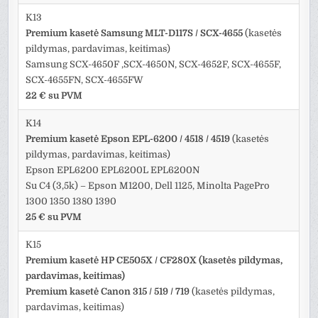
K13
Premium kasetė Samsung MLT-D117S / SCX-4655
(kasetės
pildymas, pardavimas, keitimas)
Samsung SCX-4650F ,SCX-4650N, SCX-4652F, SCX-4655F,
SCX-4655FN, SCX-4655FW
22 € su PVM
K14
Premium kasetė Epson EPL-6200 / 4518 / 4519
(kasetės
pildymas, pardavimas, keitimas)
Epson EPL6200 EPL6200L EPL6200N
Su C4 (3,5k) – Epson M1200, Dell 1125, Minolta PagePro
1300 1350 1380 1390
25 € su PVM
K15
Premium kasetė HP CE505X / CF280X (kasetės pildymas,
pardavimas, keitimas)
Premium kasetė Canon 315 / 519 / 719
(kasetės pildymas,
pardavimas, keitimas)