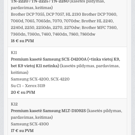
TN-2220 / TN-2225 / TN-2280
(kasetės pildymas,
pardavimas, keitimas)
Brother DCP 7055, DCP 7057, HL 2130 Brother DCP 7060,
7060d, 7065, 7065dn, 7070, 7070dw; Brother HL 2240,
2240d, 2250, 2250dn, 2270, 2270dw; Brother MFC 7360,
7360dn, 7360n, 7460, 7460dn, 7860, 7860dw
18 € su PVM
K11
Premium kasetė Samsung SCX-D4200A (+tinka vietoj K9,
bet K9 vietoj K11 netinka)
(kasetės pildymas, pardavimas,
keitimas)
Samsung SCX-4200, SCX-4220
Su C1 – Xerox 3119
20 € su PVM
K12
Premium kasetė Samsung MLT-D1092S
(kasetės pildymas,
pardavimas, keitimas)
Samsung SCX-4300
17 € su PVM