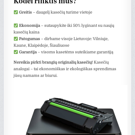
Kodėl rinktis mus?
Greitis
– daugelį kasečių turime vietoje
Ekonomija
– sutaupykite iki 50% lyginant su naujų
kasečių kaina
Patogumas
– dirbame visoje Lietuvoje: Vilniuje,
Kaune, Klaipėdoje, Šiauliuose
Garantija
– visoms kasetėms suteikiame garantiją
Nereikia pirkti brangių originalių kasečių!
Kasečių
analogai – tai ekonomiškas ir ekologiškas sprendimas
jūsų namams ar biurui.