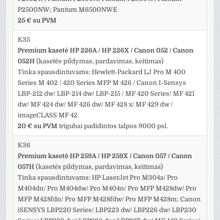
P2500NW; Pantum M6500NWE
25 € su PVM
K35
Premium kasetė HP 226A / HP 226X / Canon 052 / Canon
052H
(kasetės pildymas, pardavimas, keitimas)
Tinka spausdintuvams: Hewlett-Packard LJ Pro M 400
Series M 402 / 420 Series MFP M 426 / Canon I-Sensys
LBP-212 dw/ LBP-214 dw/ LBP-215 / MF 420 Series/ MF 421
dw/ MF 424 dw/ MF 426 dw/ MF 428 x/ MF 429 dw /
imageCLASS MF 42
20 € su PVM
trigubai padidintos talpos 9000 psl.
K36
Premium kasetė HP 259A / HP 259X / Canon 057 / Canon
057H
(kasetės pildymas, pardavimas, keitimas)
Tinka spausdintuvams: HP LaserJet Pro M304a/ Pro
M404dn/ Pro M404dw/ Pro M404n/ Pro MFP M428dw/ Pro
MFP M428fdn/ Pro MFP M428fdw/ Pro MFP M428m; Canon
iSENSYS LBP220 Series/ LBP223 dw/ LBP226 dw/ LBP230