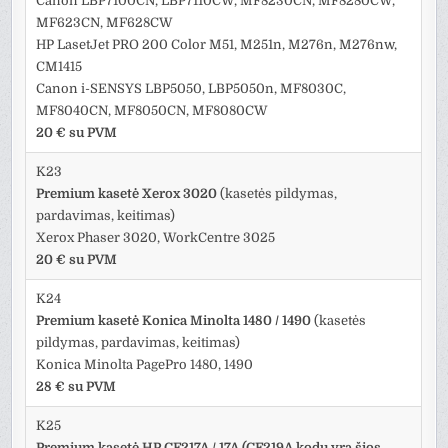
Canon LBP7100CN, LBP7110CW, MF8230CN, MF8280CW,
MF623CN, MF628CW
HP LasetJet PRO 200 Color M51, M251n, M276n, M276nw,
CM1415
Canon i-SENSYS LBP5050, LBP5050n, MF8030C,
MF8040CN, MF8050CN, MF8080CW
20 € su PVM
K23
Premium kasetė Xerox 3020
(kasetės pildymas,
pardavimas, keitimas)
Xerox Phaser 3020, WorkCentre 3025
20 € su PVM
K24
Premium kasetė Konica Minolta 1480 / 1490
(kasetės
pildymas, pardavimas, keitimas)
Konica Minolta PagePro 1480, 1490
28 € su PVM
K25
Premium kasetė HP CF217A / 17A (CF219A kodu yra šios