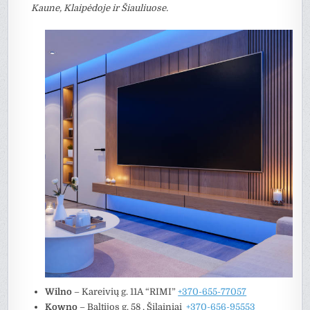
Kaune, Klaipėdoje ir Šiauliuose.
Wilno
– Kareivių g. 11A “RIMI”
+370-655-77057
Kowno
– Baltijos g. 58 , Šilainiai
+370-656-95553