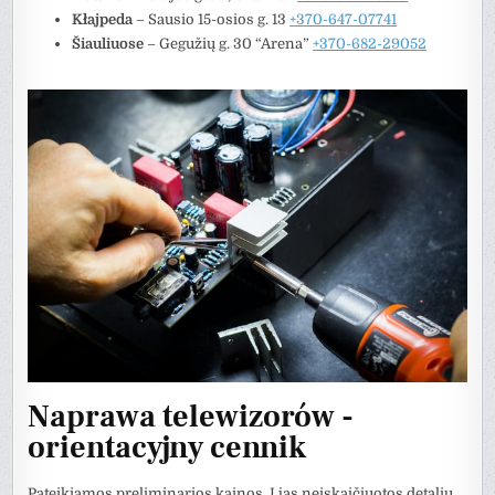
Kłajpeda
– Sausio 15-osios g. 13
+370-647-07741
Šiauliuose
– Gegužių g. 30 “Arena”
+370-682-29052
Naprawa telewizorów -
orientacyjny cennik
Pateikiamos preliminarios kainos. Į jas neįskaičiuotos detalių