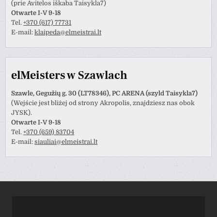
(prie Avitelos iškaba Taisykla7)
Otwarte I-V 9-18
Tel.
+370 (617) 77731
E-mail:
klaipeda@elmeistrai.lt
elMeisters w Szawlach
Szawle, Gegužių g. 30 (LT78346), PC ARENA (szyld Taisykla7)
(Wejście jest bliżej od strony Akropolis, znajdziesz nas obok
JYSK).
Otwarte I-V 9-18
Tel.
+370 (659) 83704
E-mail:
siauliai@elmeistrai.lt