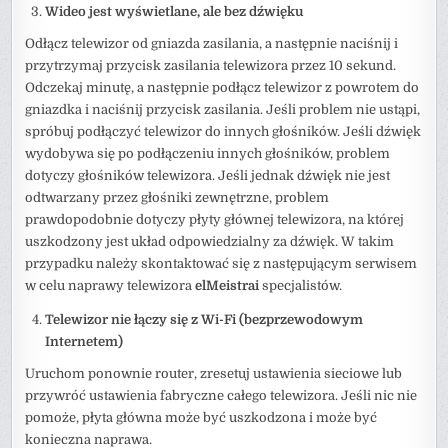
Wideo jest wyświetlane, ale bez dźwięku
Odłącz telewizor od gniazda zasilania, a następnie naciśnij i
przytrzymaj przycisk zasilania telewizora przez 10 sekund.
Odczekaj minutę, a następnie podłącz telewizor z powrotem do
gniazdka i naciśnij przycisk zasilania. Jeśli problem nie ustąpi,
spróbuj podłączyć telewizor do innych głośników. Jeśli dźwięk
wydobywa się po podłączeniu innych głośników, problem
dotyczy głośników telewizora. Jeśli jednak dźwięk nie jest
odtwarzany przez głośniki zewnętrzne, problem
prawdopodobnie dotyczy płyty głównej telewizora, na której
uszkodzony jest układ odpowiedzialny za dźwięk. W takim
przypadku należy skontaktować się z następującym serwisem
w celu naprawy telewizora
elMeistrai
specjalistów.
Telewizor nie łączy się z Wi-Fi (bezprzewodowym
Internetem)
Uruchom ponownie router, zresetuj ustawienia sieciowe lub
przywróć ustawienia fabryczne całego telewizora. Jeśli nic nie
pomoże, płyta główna może być uszkodzona i może być
konieczna naprawa.