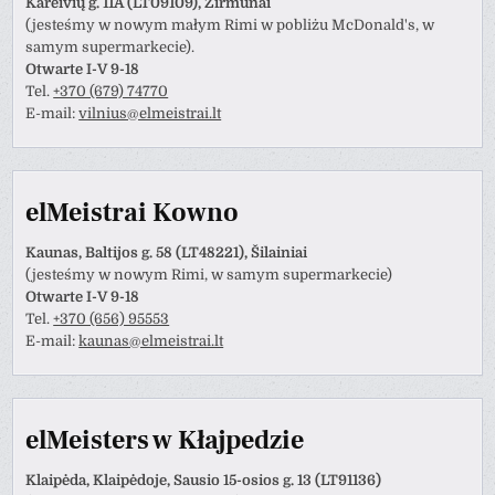
Kareivių g. 11A (LT09109), Žirmūnai
(jesteśmy w nowym małym Rimi w pobliżu McDonald's, w
samym supermarkecie).
Otwarte I-V 9-18
Tel.
+370 (679) 74770
E-mail:
vilnius@elmeistrai.lt
elMeistrai Kowno
Kaunas, Baltijos g. 58 (LT48221), Šilainiai
(jesteśmy w nowym Rimi, w samym supermarkecie)
Otwarte I-V 9-18
Tel.
+370 (656) 95553
E-mail:
kaunas@elmeistrai.lt
elMeisters w Kłajpedzie
Klaipėda, Klaipėdoje, Sausio 15-osios g. 13 (LT91136)