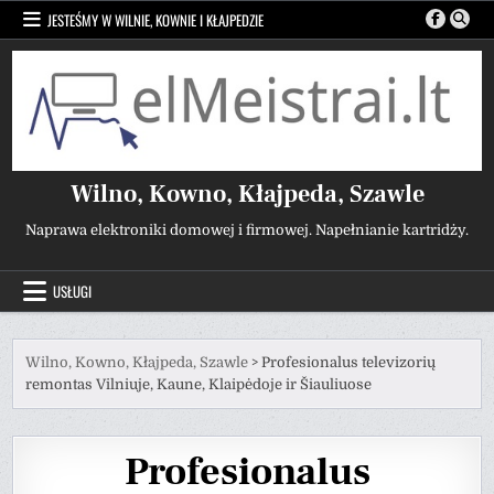
Przejdź
JESTEŚMY W WILNIE, KOWNIE I KŁAJPEDZIE
do
treści
Wilno, Kowno, Kłajpeda, Szawle
Naprawa elektroniki domowej i firmowej. Napełnianie kartridży.
USŁUGI
Wilno, Kowno, Kłajpeda, Szawle
>
Profesionalus televizorių
remontas Vilniuje, Kaune, Klaipėdoje ir Šiauliuose
Profesionalus