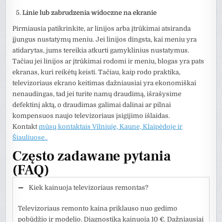
Linie lub zabrudzenia widoczne na ekranie
Pirmiausia patikrinkite, ar linijos arba įtrūkimai atsiranda
įjungus nustatymų meniu. Jei linijos dingsta, kai meniu yra
atidarytas, jums tereikia atkurti gamyklinius nustatymus.
Tačiau jei linijos ar įtrūkimai rodomi ir meniu, blogas yra pats
ekranas, kuri reikėtų keisti. Tačiau, kaip rodo praktika,
televizoriaus ekrano keitimas dažniausiai yra ekonomiškai
nenaudingas, tad jei turite namų draudimą, išrašysime
defektinį aktą, o draudimas galimai dalinai ar pilnai
kompensuos naujo televizoriaus įsigijimo išlaidas.
Kontakt
mūsų kontaktais Vilniuje, Kaune, Klaipėdoje ir
Šiauliuose..
Często zadawane pytania
(FAQ)
Kiek kainuoja televizoriaus remontas?
Televizoriaus remonto kaina priklauso nuo gedimo
pobūdžio ir modelio. Diagnostika kainuoja 10 €. Dažniausiai