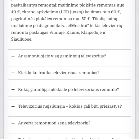
pasitaikantys remontai: maitinimo plokštės remontas nuo
40 €, ekrano apšvietimo (LED juostų) keitimas nuo 60 €,
pagrindinės plokštės remontas nuo 50 €. Tikslią kainą
nustatome po diagnostikos. „elMeistrai” teikia televizorių
remonto paslaugas Vilniuje, Kaune, Klaipėdoje ir
Šiauliuose.
Ar remontuojate visų gamintojų televizorius?
Kiek laiko trunka televizoriaus remontas?
Kokią garantiją suteikiate po televizoriaus remonto?
Televizorius neįsijungia – kokios gali būti priežastys?
Ar verta remontuoti seną televizorių?