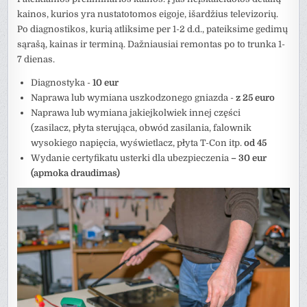
kainos, kurios yra nustatotomos eigoje, išardžius televizorių.
Po diagnostikos, kurią atliksime per 1-2 d.d., pateiksime gedimų
sąrašą, kainas ir terminą. Dažniausiai remontas po to trunka 1-
7 dienas.
Diagnostyka -
10 eur
Naprawa lub wymiana uszkodzonego gniazda -
z
25 euro
Naprawa lub wymiana jakiejkolwiek innej części
(zasilacz, płyta sterująca, obwód zasilania, falownik
wysokiego napięcia, wyświetlacz, płyta T-Con itp.
od 45
Wydanie certyfikatu usterki dla ubezpieczenia
– 30 eur
(apmoka draudimas)