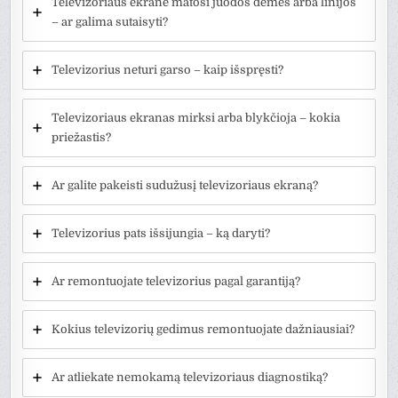
Televizoriaus ekrane matosi juodos dėmės arba linijos
– ar galima sutaisyti?
Televizorius neturi garso – kaip išspręsti?
Televizoriaus ekranas mirksi arba blykčioja – kokia
priežastis?
Ar galite pakeisti sudužusį televizoriaus ekraną?
Televizorius pats išsijungia – ką daryti?
Ar remontuojate televizorius pagal garantiją?
Kokius televizorių gedimus remontuojate dažniausiai?
Ar atliekate nemokamą televizoriaus diagnostiką?