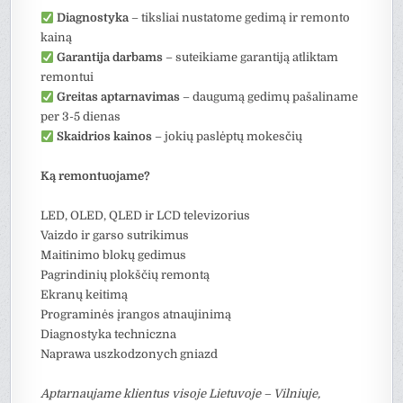
Diagnostyka
– tiksliai nustatome gedimą ir remonto
kainą
Garantija darbams
– suteikiame garantiją atliktam
remontui
Greitas aptarnavimas
– daugumą gedimų pašaliname
per 3-5 dienas
Skaidrios kainos
– jokių paslėptų mokesčių
Ką remontuojame?
LED, OLED, QLED ir LCD televizorius
Vaizdo ir garso sutrikimus
Maitinimo blokų gedimus
Pagrindinių plokščių remontą
Ekranų keitimą
Programinės įrangos atnaujinimą
Diagnostyka techniczna
Naprawa uszkodzonych gniazd
Aptarnaujame klientus visoje Lietuvoje – Vilniuje,