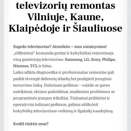
televizorių remontas
Vilniuje, Kaune,
Klaipėdoje ir Šiauliuose
Sugedo televizorius? Atneškite – mes sutaisysime!
„elMeistrai” komanda greitai ir kokybiškai remontuoja
visų gamintojų televizorius:
Samsung, LG, Sony, Philips,
Hisense, TCL
ir kitus.
Laiku atlikta diagnostika ir profesionalus remontas gali
padėti išvengti didesnių išlaidų bei prailginti įrenginio
tarnavimo laiką. Dažniausi gedimai – vaizdo ar garso
sutrikimai, ekrano pažeidimai, maitinimo problemos ar
programinės įrangos trikdžiai. Tinkamai prižiūrint ir
operatyviai šalinant gedimus, galima užtikrinti
kokybišką televizoriaus veikimą ir ilgalaikį naudojimą.
Kodėl rinktis mus?