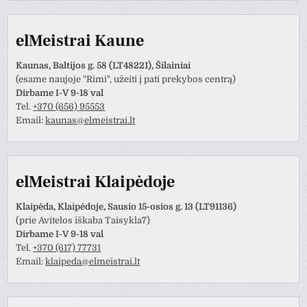
elMeistrai Kaune
Kaunas, Baltijos g. 58 (LT48221), Šilainiai
(esame naujoje "Rimi", užeiti į pati prekybos centrą)
Dirbame I-V 9-18 val
Tel.
+370 (656) 95553
Email:
kaunas@elmeistrai.lt
elMeistrai Klaipėdoje
Klaipėda, Klaipėdoje, Sausio 15-osios g. 13 (LT91136)
(prie Avitelos iškaba Taisykla7)
Dirbame I-V 9-18 val
Tel.
+370 (617) 77731
Email:
klaipeda@elmeistrai.lt