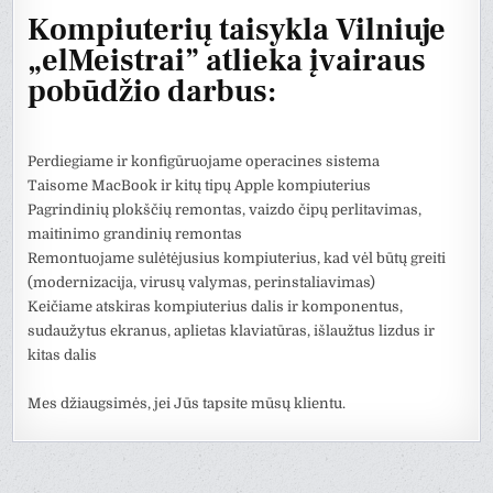
Kompiuterių taisykla Vilniuje
„elMeistrai” atlieka įvairaus
pobūdžio darbus:
Perdiegiame ir konfigūruojame operacines sistema
Taisome MacBook ir kitų tipų Apple kompiuterius
Pagrindinių plokščių remontas, vaizdo čipų perlitavimas,
maitinimo grandinių remontas
Remontuojame sulėtėjusius kompiuterius, kad vėl būtų greiti
(modernizacija, virusų valymas, perinstaliavimas)
Keičiame atskiras kompiuterius dalis ir komponentus,
sudaužytus ekranus, aplietas klaviatūras, išlaužtus lizdus ir
kitas dalis
Mes džiaugsimės, jei Jūs tapsite mūsų klientu.