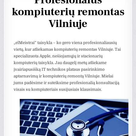
Profesionalus
kompiuterių remontas
Vilniuje
„elMeistrai” taisykla – ko gero viena profesionaliausių
vietų, kur atliekamas kompiuterių remontas Vilniuje. Tai
specializuota Apple, nešiojamųjų ir stacionarių
kompiuterių taisykla. Jau daugelį metų atliekame
įvairiapusišką IT technikos plataus pasirinkimo
aptarnavimą ir kompiuterių remontą Vilniuje. Mielai
jums padėsime ir suteiksime profesionalią konsultaciją
visais su kompiuteriais susijusiais klausimais.