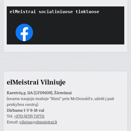
elMeistrai socialiniuose tinkluose
elMeistrai Vilniuje
Kareivių g. 11A (LT09109), Žirmūnai
(esame naujoje mažoje "Rimi" prie McDonald's, užeiti į pati
prekybos centrą)
Dirbame I-V 9-18 val
Tel.
+370 (679) 74770
Email:
vilnius@elmeistrai.lt