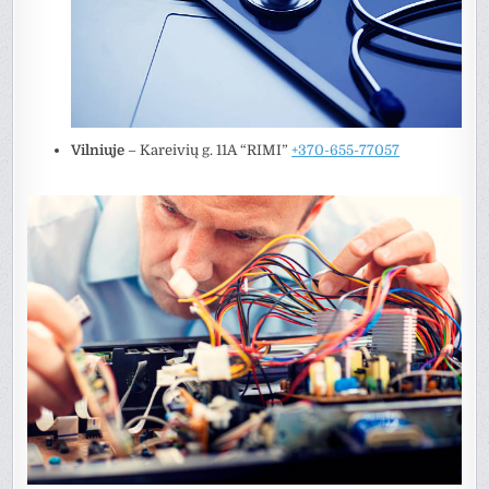
Vilniuje
– Kareivių g. 11A “RIMI”
+370-655-77057