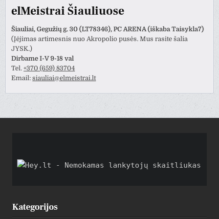
elMeistrai Šiauliuose
Šiauliai, Gegužių g. 30 (LT78346), PC ARENA (iškaba Taisykla7)
(Įėjimas artimesnis nuo Akropolio pusės. Mus rasite šalia
JYSK.)
Dirbame I-V 9-18 val
Tel.
+370 (659) 83704
Email:
siauliai@elmeistrai.lt
Kategorijos