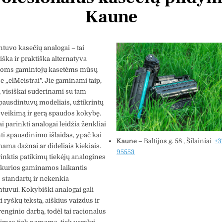
Kaune
tuvo kasečių analogai – tai
ka ir praktiška alternatyva
lioms gamintojų kasetėms mūsų
je „elMeistrai”. Jie gaminami taip,
 visiškai suderinami su tam
spausdintuvų modeliais, užtikrintų
veikimą ir gerą spaudos kokybę.
 parinkti analogai leidžia ženkliai
i spausdinimo išlaidas, ypač kai
tas Krv
Vytautas Ragaisis
Kaune
–
Baltijos g. 58 , Šilainiai
+3
ama dažnai ar dideliais kiekiais.
3 metų
prieš 3 metų
95553
inktis patikimų tiekėjų analogines
 kurios gaminamos laikantis
Šis naudotojas paliko tik
Šis 
standartų ir nekenkia
įvertinimą.
įver
tuvui. Kokybiški analogai gali
i ryškų tekstą, aiškius vaizdus ir
įrenginio darbą, todėl tai racionalus