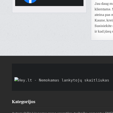
Jau daug m
klientams. M
ateina pas 
Kaune, krei
Susisiekite
ir kad jūsų
Kategorijos