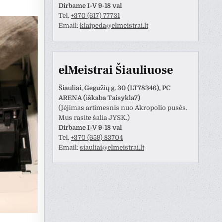
Dirbame I-V 9-18 val
Tel.
+370 (617) 77731
Email:
klaipeda@elmeistrai.lt
elMeistrai Šiauliuose
Šiauliai, Gegužių g. 30 (LT78346), PC
ARENA (iškaba Taisykla7)
(Įėjimas artimesnis nuo Akropolio pusės.
Mus rasite šalia JYSK.)
Dirbame I-V 9-18 val
Tel.
+370 (659) 83704
Email:
siauliai@elmeistrai.lt