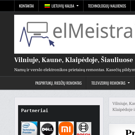
Pereiti
KONTAKTAI
LIETUVIŲ KALBA
TECHNOLOGIJŲ NAUJIENOS
prie
turinio
Vilniuje, Kaune, Klaipėdoje, Šiauliuose
Namų ir verslo elektronikos prietaisų remontas. Kasečių pildym
PASPIRTUKŲ, RIEDŽIŲ REMONTAS
TELEVIZORIŲ REMONTAS
Vilniuje, Ka
Klaipėdoje i
Partneriai
P