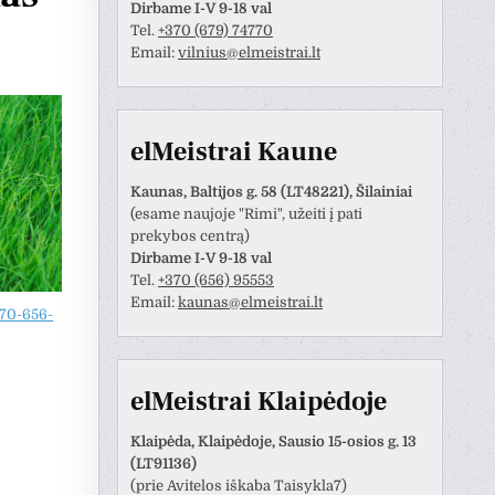
Dirbame I-V 9-18 val
Tel.
+370 (679) 74770
Email:
vilnius@elmeistrai.lt
elMeistrai Kaune
Kaunas, Baltijos g. 58 (LT48221), Šilainiai
(esame naujoje "Rimi", užeiti į pati
prekybos centrą)
Dirbame I-V 9-18 val
Tel.
+370 (656) 95553
Email:
kaunas@elmeistrai.lt
Anastazija Lukoševičienė
Darius Razmislevičius
70-656-
prieš 3 metų
prieš 3 metų
naudotojas paliko tik
Mandagus bendravimas ir
elMeistrai Klaipėdoje
tinimą.
greitai bei kokybiškai
atliktas darbas.
Klaipėda, Klaipėdoje, Sausio 15-osios g. 13
(LT91136)
(prie Avitelos iškaba Taisykla7)