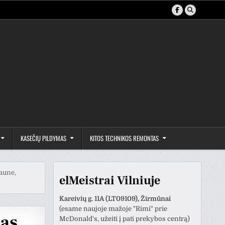
KASEČIŲ PILDYMAS
KITOS TECHNIKOS REMONTAS
aune,
elMeistrai Vilniuje
Kareivių g. 11A (LT09109), Žirmūnai
(esame naujoje mažoje "Rimi" prie
mas
McDonald's, užeiti į pati prekybos centrą)