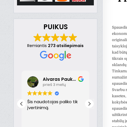
PUIKUS
Spausdin
ekonomiš
origina
Remiantis
273 atsiliepimais
taisyklo
kad būtų
tikrais 
sklandų 
Tinkamai
sumažint
Aivaras Paukste
Dona
spausdin
prieš 3 metų
prieš 
Svarbu r
kasetes,
nt
Šis naudotojas paliko tik
Puikiai!
kokybės 
just
įvertinimą.
spausdin
užtikrint
th
stabilų 