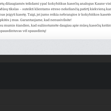
etų džiaugiamės teikdami ypač kokybiškus kasečių analogus Kaune vis
ūsų tikslas – suteikti klientams streso nekeliančią patirtį kiekvieną kart
mus įsigyti kasetę. Taigi, jei jums reikia nebrangios ir kokybiškos kaset
pkitės į mus. Garantuojame, kad nenusivilsite!
 su mumis šiandien, kad sužinotumėte daugiau apie mūsų kasečių keiti
 spausdintuvas vėl spausdintų!