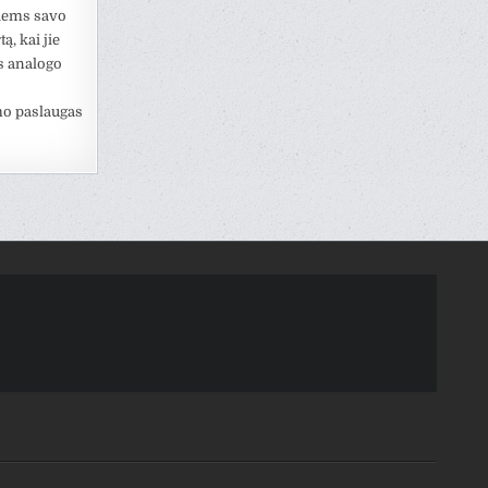
iems savo
ą, kai jie
ės analogo
mo paslaugas