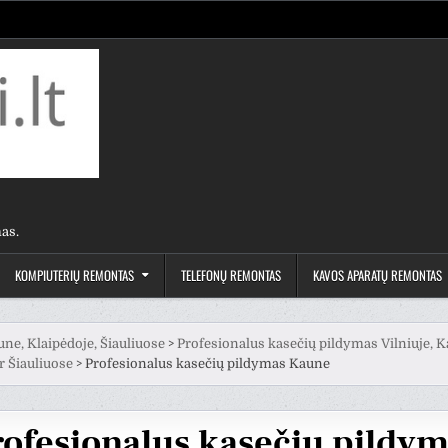
as.
KOMPIUTERIŲ REMONTAS
TELEFONŲ REMONTAS
KAVOS APARATŲ REMONTAS
une, Klaipėdoje, Šiauliuose
>
Profesionalus kasečių pildymas Vilniuje, K
r Šiauliuose
>
Profesionalus kasečių pildymas Kaune
rofesionalus kasečių pildy