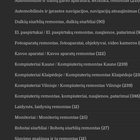
Automobilinė ir namų garso aparatūra, technika, remontas
(215)
Automobilinės ir įprastos navigacijos, navigacijų atnaujinimas
(
Dulkių siurblių remontas, dulkių siurbliai
(90)
El. paspirtukai / El. paspirtukų remontas, naujienos, patarimai
(8
Fotoaparatų remontas, fotoaparatai, objektyvai, video kameros
(
Kavos aparatai / Kavos aparatų remontas
(122)
Kompiuteriai Kaune / Kompiuterių remontas Kaune
(239)
Kompiuteriai Klaipėdoje / Kompiuterių remontas Klaipėdoje
(23
Kompiuteriai Vilniuje / Kompiuterių remontas Vilniuje
(239)
Kompiuterių remontas, kompiuteriai, naujienos, patarimai
(388)
Laidynės, laidynių remontas
(12)
Monitoriai / Monitorių remontas
(25)
Robotai siurbliai / Robotų siurblių remontas
(27)
Siuvimo mašinos ir jų remontas
(12)