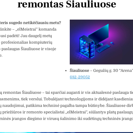
remontas Šiauliuose
eris sugedo netikėčiausiu metu?
inkite – „elMeistrai” komanda
usi padėti! Jau daugelį metų
 profesionalias kompiuterių
paslaugas Šiauliuose ir visoje
e.
Šiauliuose
– Gegužių g. 30 “Arena
682-29052
tas Krv
Vytautas Ragaisis
3 metų
prieš 3 metų
 remontas Šiauliuose – tai sparčiai auganti ir vis aktualesnė paslauga ti
asmenims, tiek verslui. Tobulėjant technologijoms ir didėjant kasdieni
 naudojimui, patikima techninė pagalba tampa būtinybe. Šiauliuose dir
Šis naudotojas paliko tik
Šis 
įvertinimą.
įver
 priežiūros ir remonto specialistai „elMeistrai”, siūlantys platų paslaug
inės įrangos diegimo ir virusų šalinimo iki sudėtingų techninės įran