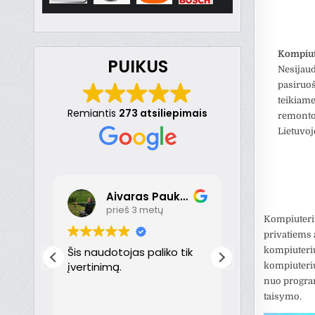
Kompiut
PUIKUS
Nesijaud
pasiruoš
teikiame
Remiantis
273 atsiliepimais
remonto 
Lietuvoj
Aivaras Paukste
Dona
prieš 3 metų
prieš 
Kompiuterių
privatiems 
kompiuterių
nt
Šis naudotojas paliko tik
Puikiai!
just
įvertinimą.
kompiuterių
nuo program
th
taisymo.