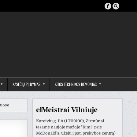
KASEČIŲ PILDYMAS
KITOS TECHNIKOS REMONTAS
iuose
elMeistrai Vilniuje
Kareivių g. 11A (LT09109), Žirmūnai
(esame naujoje mažoje "Rimi" prie
McDonald's, užeiti į pati prekybos centrą)