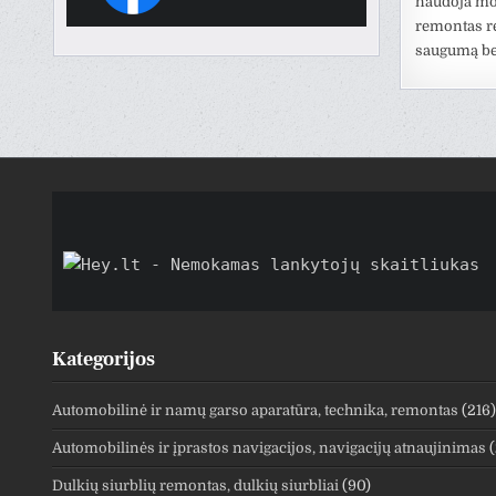
naudoja mod
remontas re
saugumą be
Kategorijos
Automobilinė ir namų garso aparatūra, technika, remontas
(216)
Automobilinės ir įprastos navigacijos, navigacijų atnaujinimas
(
Dulkių siurblių remontas, dulkių siurbliai
(90)