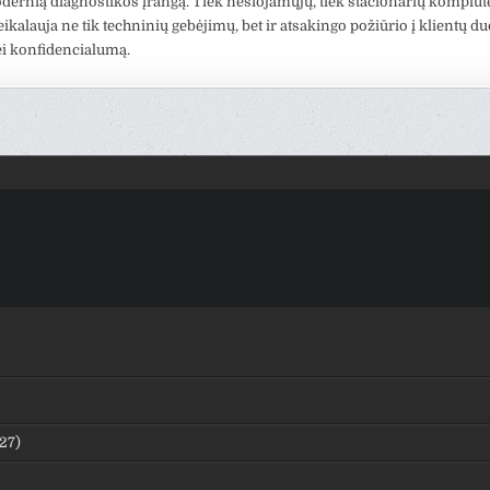
ernią diagnostikos įrangą. Tiek nešiojamųjų, tiek stacionarių kompiut
ikalauja ne tik techninių gebėjimų, bet ir atsakingo požiūrio į klientų 
i konfidencialumą.
27)