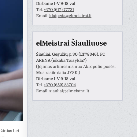
Dirbame I-V 9-18 val
Tel.
+370 (617) 77731
Email:
klaipeda@elmeistrai.lt
elMeistrai Šiauliuose
Šiauliai, Gegužių g. 30 (LT78346), PC
ARENA (iškaba Taisykla7)
(Įėjimas artimesnis nuo Akropolio pusės.
Mus rasite šalia JYSK.)
Dirbame I-V 9-18 val
Tel.
+370 (659) 83704
Email:
siauliai@elmeistrai.lt
žinias bei