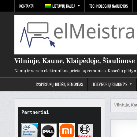
Pereiti
KONTAKTAI
LIETUVIŲ KALBA
TECHNOLOGIJŲ NAUJIENOS
prie
turinio
Vilniuje, Kaune, Klaipėdoje, Šiauliuose
Namų ir verslo elektronikos prietaisų remontas. Kasečių pildym
PASPIRTUKŲ, RIEDŽIŲ REMONTAS
TELEVIZORIŲ REMONTAS
Vilniuje, Ka
Partneriai