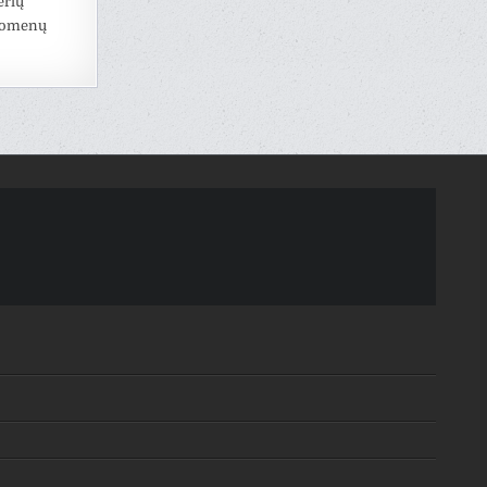
erių
duomenų