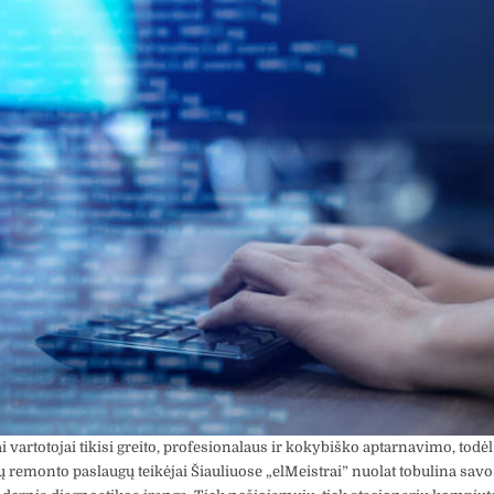
i vartotojai tikisi greito, profesionalaus ir kokybiško aptarnavimo, todėl
 remonto paslaugų teikėjai Šiauliuose „elMeistrai” nuolat tobulina savo 