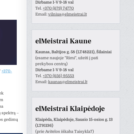
Dirbame I-V 9-18 val
Tel.
+370 (679) 74770
Email:
vilnius@elmeistrai.lt
elMeistrai Kaune
Kaunas, Baltijos g. 58 (LT48221), Šilainiai
(esame naujoje "Rimi", užeiti į pati
prekybos centrą)
Dirbame I-V 9-18 val
”
+370-
Tel.
+370 (656) 95553
Email:
kaunas@elmeistrai.lt
Anastazija Lukoševičienė
Darius Razmislevičius
prieš 3 metų
prieš 3 metų
ek
am
ba
naudotojas paliko tik
Mandagus bendravimas ir
elMeistrai Klaipėdoje
tinimą.
greitai bei kokybiškai
ų spektrą –
atliktas darbas.
gos gedimų
Klaipėda, Klaipėdoje, Sausio 15-osios g. 13
(LT91136)
(prie Avitelos iškaba Taisykla7)