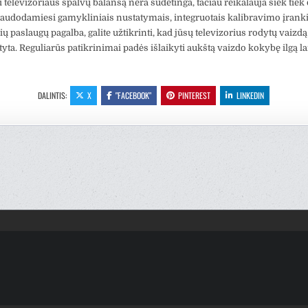
 televizoriaus spalvų balansą nėra sudėtinga, tačiau reikalauja šiek tiek
audodamiesi gamykliniais nustatymais, integruotais kalibravimo įranki
ų paslaugų pagalba, galite užtikrinti, kad jūsų televizorius rodytų vaizdą 
ta. Reguliarūs patikrinimai padės išlaikyti aukštą vaizdo kokybę ilgą la
DALINTIS:
X
"FACEBOOK"
PINTEREST
LINKEDIN
cija