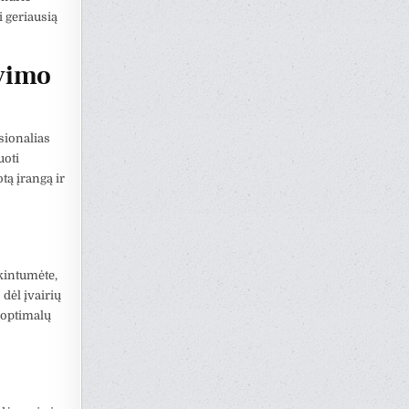
i geriausią
avimo
esionalias
uoti
tą įrangą ir
ikintumėte,
 dėl įvairių
i optimalų