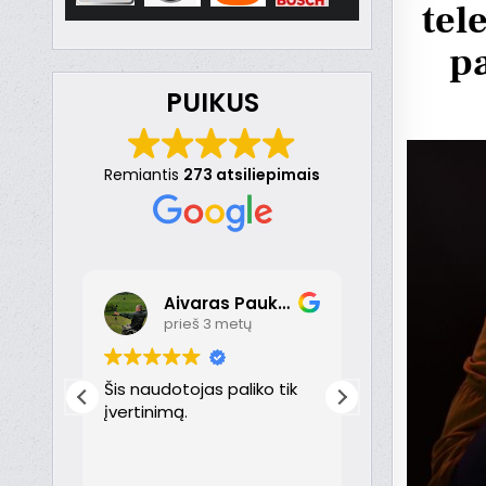
tel
pa
PUIKUS
Remiantis
273 atsiliepimais
Aivaras Paukste
Dona
prieš 3 metų
prieš 
nt
Šis naudotojas paliko tik
Puikiai!
just
įvertinimą.
th