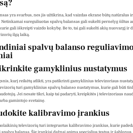
są?
nsas yra svarbus, nes jis užtikrina, kad vaizdas ekrane būtų natūralus ir
. Netinkamai sureguliuotas spalvų balansas gali sukelti pernelyg šiltus a
kurie gali iškreipti vaizdo kokybę. Be to, tai gali sukelti akių nuovargį ir
izorių ilgą laiką.
ndiniai spalvų balanso reguliavim
niai
tikrinkite gamyklinius nustatymus
nis, kurį reikėtų atlikti, yra patikrinti gamyklinius televizoriaus nusta
levizorių turi gamyklinius spalvų balanso nustatymus, kurie gali būti ti
udotojų. Jei nesate tikri, kaip tai padaryti, kreipkitės į televizoriaus na
 arba gamintojo svetainę.
udokite kalibravimo įrankius
uolaikinių televizorių turi integruotus kalibravimo įrankius, kurie paded
 spalvų balansą. Šie įrankiai dažnai apima specialius testus ir šablonus,