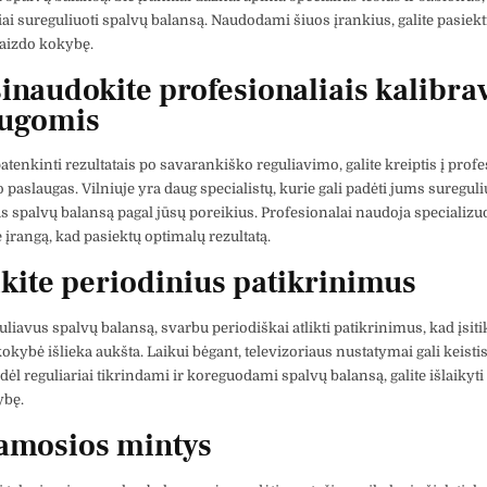
liai sureguliuoti spalvų balansą. Naudodami šiuos įrankius, galite pasiekt
izdo kokybę.
sinaudokite profesionaliais kalibr
augomis
atenkinti rezultatais po savarankiško reguliavimo, galite kreiptis į prof
paslaugas. Vilniuje yra daug specialistų, kurie gali padėti jums sureguli
us spalvų balansą pagal jūsų poreikius. Profesionalai naudoja specializuo
įrangą, kad pasiektų optimalų rezultatą.
likite periodinius patikrinimus
uliavus spalvų balansą, svarbu periodiškai atlikti patikrinimus, kad įsit
okybė išlieka aukšta. Laikui bėgant, televizoriaus nustatymai gali keistis
dėl reguliariai tikrindami ir koreguodami spalvų balansą, galite išlaikyt
ybę.
amosios mintys