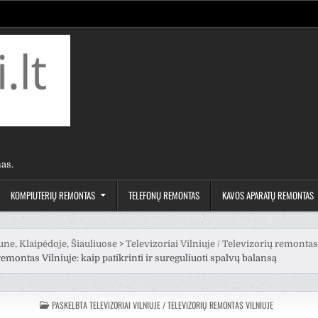
as.
KOMPIUTERIŲ REMONTAS
TELEFONŲ REMONTAS
KAVOS APARATŲ REMONTAS
une, Klaipėdoje, Šiauliuose
>
Televizoriai Vilniuje / Televizorių remontas
remontas Vilniuje: kaip patikrinti ir sureguliuoti spalvų balansą
PASKELBTA
TELEVIZORIAI VILNIUJE / TELEVIZORIŲ REMONTAS VILNIUJE