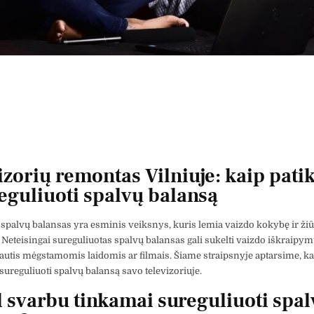
izorių remontas Vilniuje: kaip patik
reguliuoti spalvų balansą
 spalvų balansas yra esminis veiksnys, kuris lemia vaizdo kokybę ir ži
eteisingai sureguliuotas spalvų balansas gali sukelti vaizdo iškraipym
utis mėgstamomis laidomis ar filmais. Šiame straipsnyje aptarsime, kai
 sureguliuoti spalvų balansą savo televizoriuje.
 svarbu tinkamai sureguliuoti spa