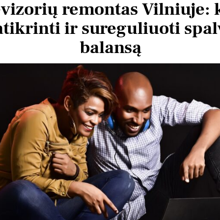
evizorių remontas Vilniuje: 
tikrinti ir sureguliuoti spa
balansą
tas Krv
Vytautas Ragaisis
3 metų
prieš 3 metų
Šis naudotojas paliko tik
Šis 
įvertinimą.
įver