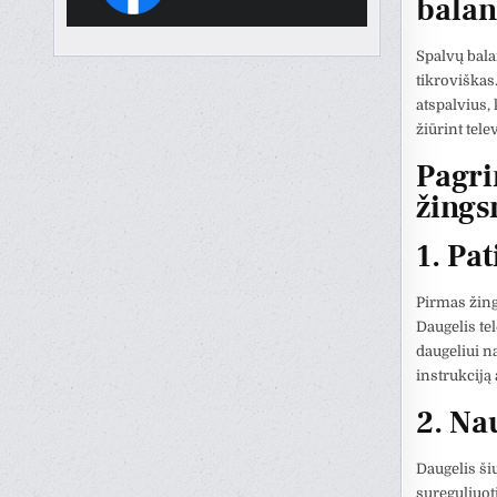
balan
Spalvų bala
tikroviškas
atspalvius, 
žiūrint telev
Pagri
žings
1. Pa
Pirmas žings
Daugelis te
daugeliui na
instrukciją
2. Na
Daugelis ši
sureguliuoti