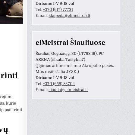
Dirbame I-V 9-18 val
Tel.
+370 (617) 77731
Email:
klaipeda@elmeistrai.lt
elMeistrai Šiauliuose
Šiauliai, Gegužių g. 30 (LT78346), PC
ARENA (iškaba Taisykla7)
(Įėjimas artimesnis nuo Akropolio pusės.
Mus rasite šalia JYSK.)
rinti
Dirbame I-V 9-18 val
Tel.
+370 (659) 83704
Email:
siauliai@elmeistrai.lt
ūrėjimo
us, kurie
p patikrinti
lvų