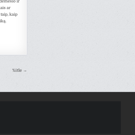
 dėmesio ir
ais ar
taip, kaip
iką.
%itle →