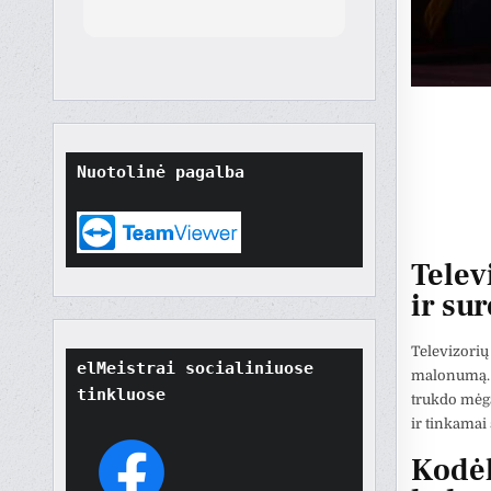
orted
though
t
tore
ard.
hat
ult
Nuotolinė pagalba
t if
won't
o
their
Telev
ir su
Televizorių
elMeistrai socialiniuose 
malonumą. N
tinkluose
trukdo mėga
ir tinkamai
Kodėl