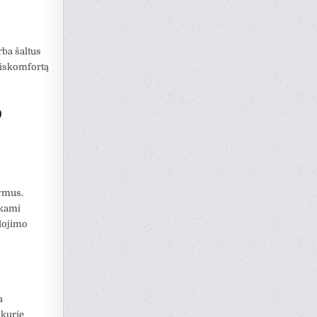
rba šaltus
 diskomfortą
o
tymus.
nkami
udojimo
a
 kurie