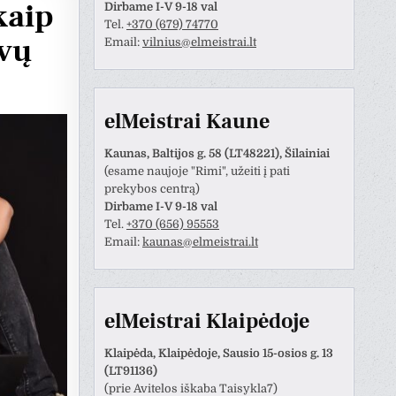
kaip
Dirbame I-V 9-18 val
Tel.
+370 (679) 74770
lvų
Email:
vilnius@elmeistrai.lt
elMeistrai Kaune
Kaunas, Baltijos g. 58 (LT48221), Šilainiai
(esame naujoje "Rimi", užeiti į pati
prekybos centrą)
Dirbame I-V 9-18 val
Tel.
+370 (656) 95553
Email:
kaunas@elmeistrai.lt
Anastazija Lukoševičienė
Darius Razmislevičius
prieš 3 metų
prieš 3 metų
naudotojas paliko tik
Mandagus bendravimas ir
elMeistrai Klaipėdoje
tinimą.
greitai bei kokybiškai
atliktas darbas.
Klaipėda, Klaipėdoje, Sausio 15-osios g. 13
(LT91136)
(prie Avitelos iškaba Taisykla7)