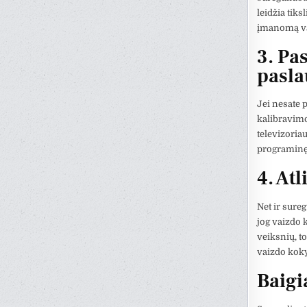
leidžia tiks
įmanomą va
3. Pa
pasl
Jei nesate p
kalibravimo 
televizoria
programinę 
4. At
Net ir sureg
jog vaizdo k
veiksnių, to
vaizdo kok
Baigi