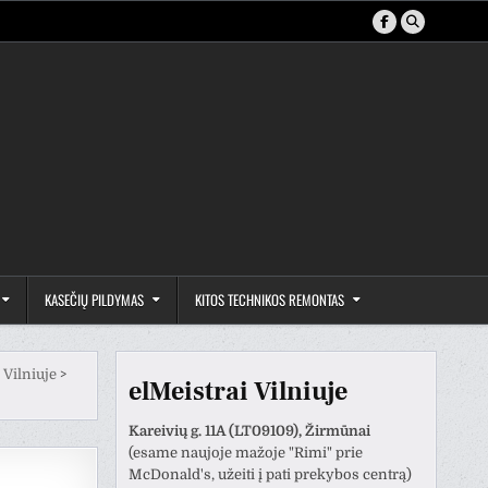
KASEČIŲ PILDYMAS
KITOS TECHNIKOS REMONTAS
 Vilniuje
>
elMeistrai Vilniuje
Kareivių g. 11A (LT09109), Žirmūnai
(esame naujoje mažoje "Rimi" prie
McDonald's, užeiti į pati prekybos centrą)