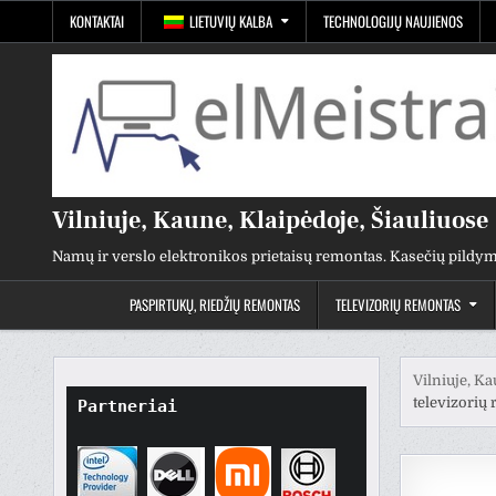
Pereiti
KONTAKTAI
LIETUVIŲ KALBA
TECHNOLOGIJŲ NAUJIENOS
prie
turinio
Vilniuje, Kaune, Klaipėdoje, Šiauliuose
Namų ir verslo elektronikos prietaisų remontas. Kasečių pildym
PASPIRTUKŲ, RIEDŽIŲ REMONTAS
TELEVIZORIŲ REMONTAS
Vilniuje, Ka
televizorių 
Partneriai