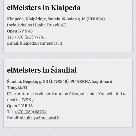
elMeisters in Klaipeda
Klaipėda, Klaipėdoje, Sausio 15-osios g. 13 (LT91136)
(prie Avitelos iškaba Taisykla7)
Open I-V 9-18
Tel.
+370 (617) 77731
Email:
klaipeda@elmeistrai.lt
elMeisters in Šiauliai
Šiauliai, Gegužių g. 30 (LT78346), PC ARENA (signboard
Taisykla7)
(The entrance is closer from the Akropolis side. You will find us
next to JYSK.)
Open I-V 9-18
Tel.
+370 (659) 83704
Email:
siauliai@elmeistrai.lt