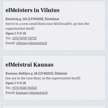
elMeisters in Vilnius
Kareivių g. 11A (LT09109), Žirmūnai
(we're in a new small Rimi near McDonald's, go into the
supermarket itself)
Open I-V 9-18
Tel.
+370 (679) 74770
Email:
vilnius@elmeistrai.lt
elMeistrai Kaunas
Kaunas, Baltijos g. 58 (LT48221), Šilainiai
(we are in the new Rimi, in the supermarket itself)
Open I-V 9-18
Tel.
+370 (656) 95553
Email:
kaunas@elmeistrai.lt