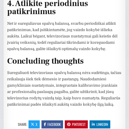
4. Atlikite periodinius
patikrinimus
Net ir sureguliavus spalvų balansą, svarbu periodiškai atlikti
patikrinimus, kad įsitikintumėte, jog vaizdo kokybė išlieka
aukšta. Laikui bėgant, televizoriaus nustatymai gali keistis dėl
įvairių veiksnių, todėl reguliariai tikrindami ir koreguodami
spalvų balansą, galite išlaikyti optimalų vaizdo kokybę.
Concluding thoughts
Sureguliuoti televizoriaus spalvų balansą nėra sudėtinga, tačiau
reikalauja šiek tiek dėmesio ir pastangų. Naudodamiesi
gamykliniais nustatymais, integruotais kalibravimo įrankiais
ar profesionalių paslaugų pagalba, galite užtikrinti, kad jūsų
televizorius rodytų vaizdą taip, kaip buvo numatyta. Reguliarūs
patikrinimai padės išlaikyti aukštą vaizdo kokybę ilgą laiką.
SHARE:
X
FACEBOOK
PINTEREST
LINKEDIN