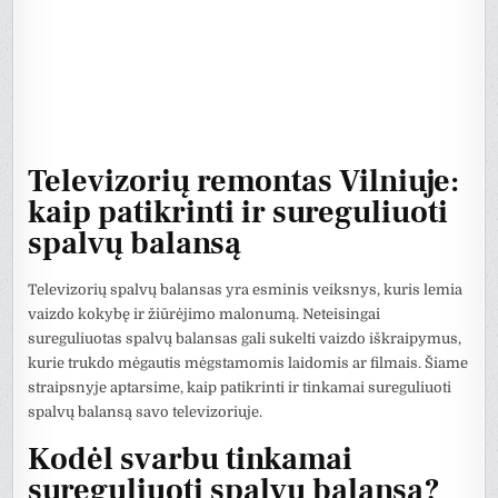
Televizorių remontas Vilniuje:
kaip patikrinti ir sureguliuoti
spalvų balansą
Televizorių spalvų balansas yra esminis veiksnys, kuris lemia
vaizdo kokybę ir žiūrėjimo malonumą. Neteisingai
sureguliuotas spalvų balansas gali sukelti vaizdo iškraipymus,
kurie trukdo mėgautis mėgstamomis laidomis ar filmais. Šiame
straipsnyje aptarsime, kaip patikrinti ir tinkamai sureguliuoti
spalvų balansą savo televizoriuje.
Kodėl svarbu tinkamai
sureguliuoti spalvų balansą?