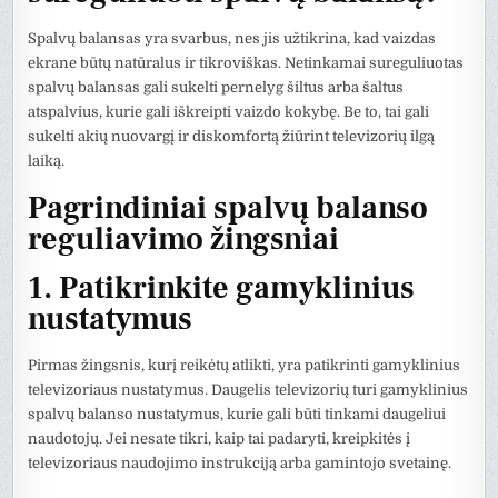
Spalvų balansas yra svarbus, nes jis užtikrina, kad vaizdas
ekrane būtų natūralus ir tikroviškas. Netinkamai sureguliuotas
spalvų balansas gali sukelti pernelyg šiltus arba šaltus
atspalvius, kurie gali iškreipti vaizdo kokybę. Be to, tai gali
sukelti akių nuovargį ir diskomfortą žiūrint televizorių ilgą
laiką.
Pagrindiniai spalvų balanso
reguliavimo žingsniai
1. Patikrinkite gamyklinius
nustatymus
Pirmas žingsnis, kurį reikėtų atlikti, yra patikrinti gamyklinius
televizoriaus nustatymus. Daugelis televizorių turi gamyklinius
spalvų balanso nustatymus, kurie gali būti tinkami daugeliui
naudotojų. Jei nesate tikri, kaip tai padaryti, kreipkitės į
televizoriaus naudojimo instrukciją arba gamintojo svetainę.