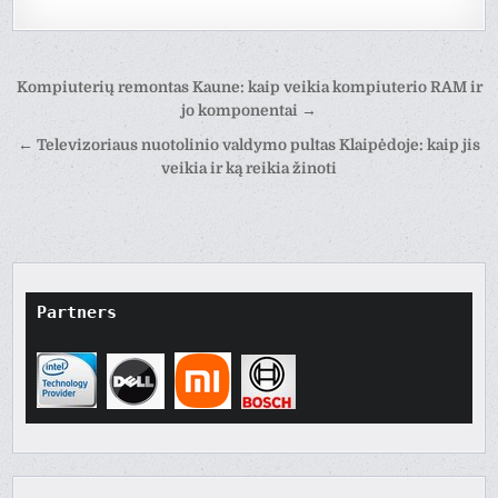
Post
Kompiuterių remontas Kaune: kaip veikia kompiuterio RAM ir
navigation
jo komponentai →
← Televizoriaus nuotolinio valdymo pultas Klaipėdoje: kaip jis
veikia ir ką reikia žinoti
Partners