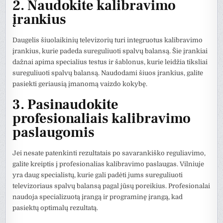
2. Naudokite kalibravimo
įrankius
Daugelis šiuolaikinių televizorių turi integruotus kalibravimo
įrankius, kurie padeda sureguliuoti spalvų balansą. Šie įrankiai
dažnai apima specialius testus ir šablonus, kurie leidžia tiksliai
sureguliuoti spalvų balansą. Naudodami šiuos įrankius, galite
pasiekti geriausią įmanomą vaizdo kokybę.
3. Pasinaudokite
profesionaliais kalibravimo
paslaugomis
Jei nesate patenkinti rezultatais po savarankiško reguliavimo,
galite kreiptis į profesionalias kalibravimo paslaugas. Vilniuje
yra daug specialistų, kurie gali padėti jums sureguliuoti
televizoriaus spalvų balansą pagal jūsų poreikius. Profesionalai
naudoja specializuotą įrangą ir programinę įrangą, kad
pasiektų optimalų rezultatą.