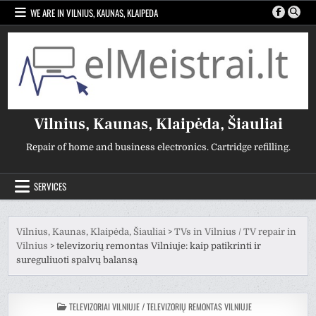
Skip
WE ARE IN VILNIUS, KAUNAS, KLAIPEDA
to
content
Vilnius, Kaunas, Klaipėda, Šiauliai
Repair of home and business electronics. Cartridge refilling.
SERVICES
Vilnius, Kaunas, Klaipėda, Šiauliai
>
TVs in Vilnius / TV repair in
Vilnius
>
televizorių remontas Vilniuje: kaip patikrinti ir
sureguliuoti spalvų balansą
POSTED
TELEVIZORIAI VILNIUJE / TELEVIZORIŲ REMONTAS VILNIUJE
IN