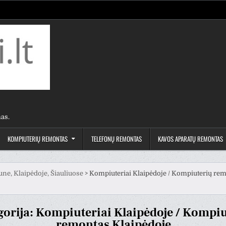
as.
KOMPIUTERIŲ REMONTAS
TELEFONŲ REMONTAS
KAVOS APARATŲ REMONTAS
une, Klaipėdoje, Šiauliuose
>
Kompiuteriai Klaipėdoje / Kompiuterių re
gorija:
Kompiuteriai Klaipėdoje / Kompiu
remontas Klaipėdoje