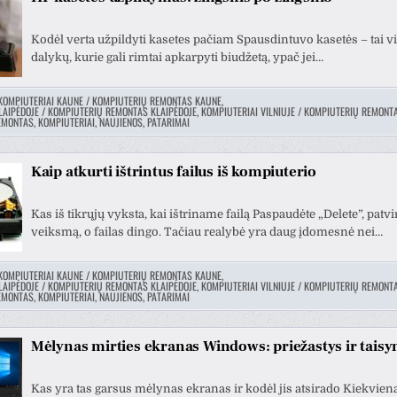
Kodėl verta užpildyti kasetes pačiam Spausdintuvo kasetės – tai vi
dalykų, kurie gali rimtai apkarpyti biudžetą, ypač jei…
KOMPIUTERIAI KAUNE / KOMPIUTERIŲ REMONTAS KAUNE
,
LAIPĖDOJE / KOMPIUTERIŲ REMONTAS KLAIPĖDOJE
,
KOMPIUTERIAI VILNIUJE / KOMPIUTERIŲ REMONTA
MONTAS, KOMPIUTERIAI, NAUJIENOS, PATARIMAI
Kaip atkurti ištrintus failus iš kompiuterio
Kas iš tikrųjų vyksta, kai ištriname failą Paspaudėte „Delete”, patvi
veiksmą, o failas dingo. Tačiau realybė yra daug įdomesnė nei…
KOMPIUTERIAI KAUNE / KOMPIUTERIŲ REMONTAS KAUNE
,
LAIPĖDOJE / KOMPIUTERIŲ REMONTAS KLAIPĖDOJE
,
KOMPIUTERIAI VILNIUJE / KOMPIUTERIŲ REMONTA
MONTAS, KOMPIUTERIAI, NAUJIENOS, PATARIMAI
Mėlynas mirties ekranas Windows: priežastys ir tais
Kas yra tas garsus mėlynas ekranas ir kodėl jis atsirado Kiekvi