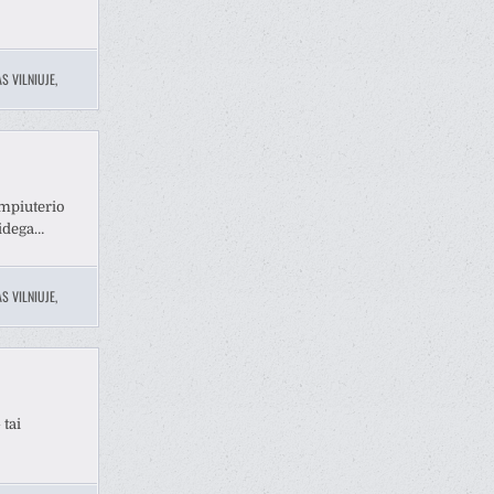
S VILNIUJE
,
ompiuterio
sidega…
S VILNIUJE
,
 tai