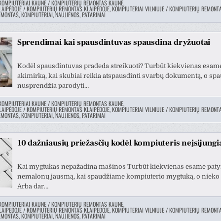
KOMPIUTERIAI KAUNE / KOMPIUTERIŲ REMONTAS KAUNE
,
LAIPĖDOJE / KOMPIUTERIŲ REMONTAS KLAIPĖDOJE
,
KOMPIUTERIAI VILNIUJE / KOMPIUTERIŲ REMONTA
MONTAS, KOMPIUTERIAI, NAUJIENOS, PATARIMAI
Sprendimai kai spausdintuvas spausdina dryžuotai
Kodėl spausdintuvas pradeda streikuoti? Turbūt kiekvienas esame
akimirką, kai skubiai reikia atspausdinti svarbų dokumentą, o sp
nusprendžia parodyti…
KOMPIUTERIAI KAUNE / KOMPIUTERIŲ REMONTAS KAUNE
,
LAIPĖDOJE / KOMPIUTERIŲ REMONTAS KLAIPĖDOJE
,
KOMPIUTERIAI VILNIUJE / KOMPIUTERIŲ REMONTA
MONTAS, KOMPIUTERIAI, NAUJIENOS, PATARIMAI
10 dažniausių priežasčių kodėl kompiuteris neįsijungi
Kai mygtukas nepažadina mašinos Turbūt kiekvienas esame patyr
nemalonų jausmą, kai spaudžiame kompiuterio mygtuką, o nieko 
Arba dar…
KOMPIUTERIAI KAUNE / KOMPIUTERIŲ REMONTAS KAUNE
,
LAIPĖDOJE / KOMPIUTERIŲ REMONTAS KLAIPĖDOJE
,
KOMPIUTERIAI VILNIUJE / KOMPIUTERIŲ REMONTA
MONTAS, KOMPIUTERIAI, NAUJIENOS, PATARIMAI