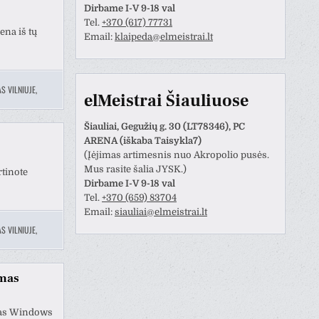
Dirbame I-V 9-18 val
Tel.
+370 (617) 77731
ena iš tų
Email:
klaipeda@elmeistrai.lt
S VILNIUJE
,
elMeistrai Šiauliuose
Šiauliai, Gegužių g. 30 (LT78346), PC
ARENA (iškaba Taisykla7)
(Įėjimas artimesnis nuo Akropolio pusės.
Mus rasite šalia JYSK.)
rtinote
Dirbame I-V 9-18 val
Tel.
+370 (659) 83704
Email:
siauliai@elmeistrai.lt
S VILNIUJE
,
ymas
enas Windows