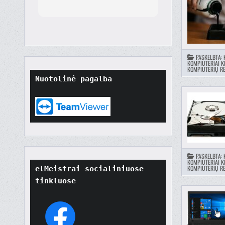
orted
though
t
tore
ard.
PASKELBTA:
hat
KOMPIUTERIAI K
KOMPIUTERIŲ RE
ult
Nuotolinė pagalba
t if
won't
o
their
PASKELBTA:
KOMPIUTERIAI K
KOMPIUTERIŲ RE
elMeistrai socialiniuose 
tinkluose