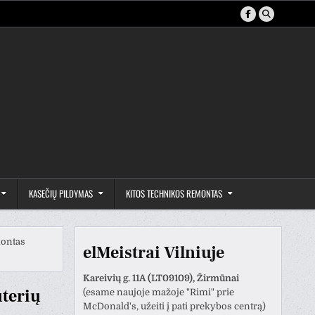
KASEČIŲ PILDYMAS
KITOS TECHNIKOS REMONTAS
montas
elMeistrai Vilniuje
Kareivių g. 11A (LT09109), Žirmūnai
terių
(esame naujoje mažoje "Rimi" prie
McDonald's, užeiti į pati prekybos centrą)