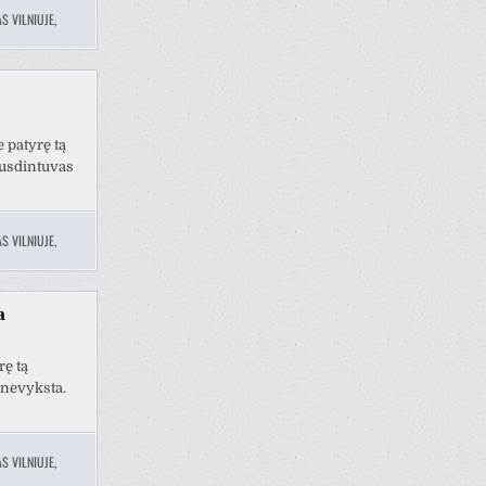
S VILNIUJE
,
 patyrę tą
ausdintuvas
S VILNIUJE
,
a
ę tą
nevyksta.
S VILNIUJE
,