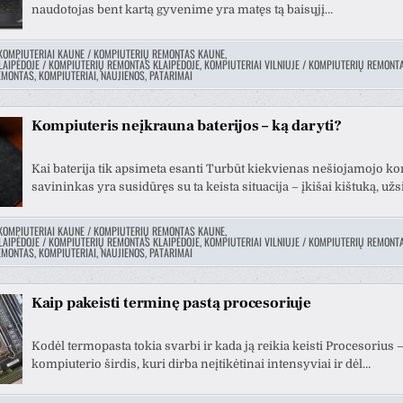
naudotojas bent kartą gyvenime yra matęs tą baisųjį…
KOMPIUTERIAI KAUNE / KOMPIUTERIŲ REMONTAS KAUNE
,
LAIPĖDOJE / KOMPIUTERIŲ REMONTAS KLAIPĖDOJE
,
KOMPIUTERIAI VILNIUJE / KOMPIUTERIŲ REMONTA
MONTAS, KOMPIUTERIAI, NAUJIENOS, PATARIMAI
Kompiuteris neįkrauna baterijos – ką daryti?
Kai baterija tik apsimeta esanti Turbūt kiekvienas nešiojamojo k
savininkas yra susidūręs su ta keista situacija – įkišai kištuką, už
KOMPIUTERIAI KAUNE / KOMPIUTERIŲ REMONTAS KAUNE
,
LAIPĖDOJE / KOMPIUTERIŲ REMONTAS KLAIPĖDOJE
,
KOMPIUTERIAI VILNIUJE / KOMPIUTERIŲ REMONTA
MONTAS, KOMPIUTERIAI, NAUJIENOS, PATARIMAI
Kaip pakeisti terminę pastą procesoriuje
Kodėl termopasta tokia svarbi ir kada ją reikia keisti Procesorius –
kompiuterio širdis, kuri dirba neįtikėtinai intensyviai ir dėl…