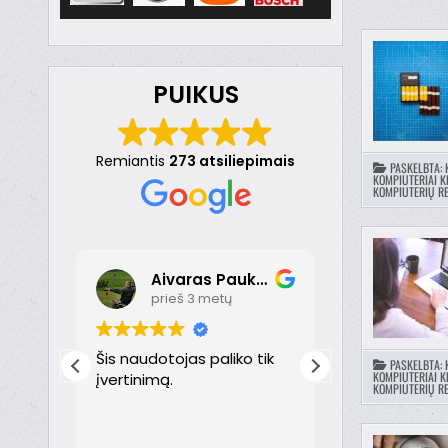
PUIKUS
Remiantis
273 atsiliepimais
PASKELBTA:
KOMPIUTERIAI K
KOMPIUTERIŲ RE
Aivaras Paukste
Dona
prieš 3 metų
prieš 
nt
Šis naudotojas paliko tik
Puikiai!
PASKELBTA:
KOMPIUTERIAI K
just
įvertinimą.
KOMPIUTERIŲ RE
th