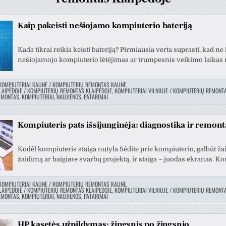
Kaip pakeisti nešiojamo kompiuterio bateriją
Kada tikrai reikia keisti bateriją? Pirmiausia verta suprasti, kad n
nešiojamojo kompiuterio lėtėjimas ar trumpesnis veikimo laikas r
KOMPIUTERIAI KAUNE / KOMPIUTERIŲ REMONTAS KAUNE
,
LAIPĖDOJE / KOMPIUTERIŲ REMONTAS KLAIPĖDOJE
,
KOMPIUTERIAI VILNIUJE / KOMPIUTERIŲ REMONTA
MONTAS, KOMPIUTERIAI, NAUJIENOS, PATARIMAI
Kompiuteris pats išsijunginėja: diagnostika ir remont
tas Krv
Vytautas Ragaisis
Kodėl kompiuteris staiga nutyla Sėdite prie kompiuterio, galbūt ža
3 metų
prieš 3 metų
žaidimą ar baigiате svarbų projektą, ir staiga – juodas ekranas. K
Šis naudotojas paliko tik
Šis 
KOMPIUTERIAI KAUNE / KOMPIUTERIŲ REMONTAS KAUNE
,
LAIPĖDOJE / KOMPIUTERIŲ REMONTAS KLAIPĖDOJE
,
KOMPIUTERIAI VILNIUJE / KOMPIUTERIŲ REMONTA
įvertinimą.
įver
MONTAS, KOMPIUTERIAI, NAUJIENOS, PATARIMAI
HP kasetės užpildymas: žingsnis po žingsnio