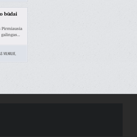
mo būdai
s Pirmiausia
s galingas…
S VILNIUJE
,