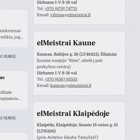
Dirbame I-V 9-18 val
Tel.
+370 (679) 74770
Email:
vilnius@elmeistrai.lt
e kiekvienas
eiškia, jog…
elMeistrai Kaune
Kaunas, Baltijos g. 58 (LT48221), Šilainiai
S VILNIUJE
,
(esame naujoje "Rimi", užeiti į pati
prekybos centrą)
Dirbame I-V 9-18 val
as
Tel.
+370 (656) 95553
Email:
kaunas@elmeistrai.lt
Anastazija Lukoševičienė
Darius Razmislevičius
idžiate
prieš 3 metų
prieš 3 metų
ompiuteris…
naudotojas paliko tik
Mandagus bendravimas ir
elMeistrai Klaipėdoje
S VILNIUJE
,
tinimą.
greitai bei kokybiškai
atliktas darbas.
Klaipėda, Klaipėdoje, Sausio 15-osios g. 13
(LT91136)
(prie Avitelos iškaba Taisykla7)