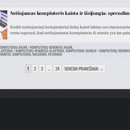
Nešiojamas kompiuteris kaista ir išsijungia: sprendi
Kodėl nešiojamieji kompiuteriai linkę kaisti labiau nei stacionarū
verta suprasti, kad nešiojamasis kompiuteris iš esmės yra tas pat
KOMPIUTERIAI KAUNE / KOMPIUTERIŲ REMONTAS KAUNE
,
LAIPĖDOJE / KOMPIUTERIŲ REMONTAS KLAIPĖDOJE
,
KOMPIUTERIAI VILNIUJE / KOMPIUTERIŲ REMONTA
MONTAS, KOMPIUTERIAI, NAUJIENOS, PATARIMAI
1
2
3
...
24
SENESNI PRANEŠIMAI →
PIAVIMAS