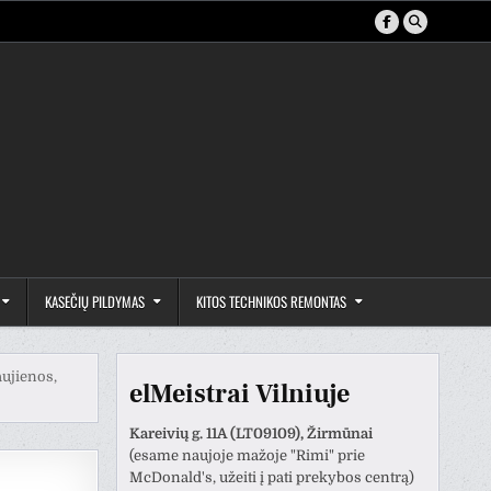
KASEČIŲ PILDYMAS
KITOS TECHNIKOS REMONTAS
aujienos,
elMeistrai Vilniuje
Kareivių g. 11A (LT09109), Žirmūnai
(esame naujoje mažoje "Rimi" prie
McDonald's, užeiti į pati prekybos centrą)