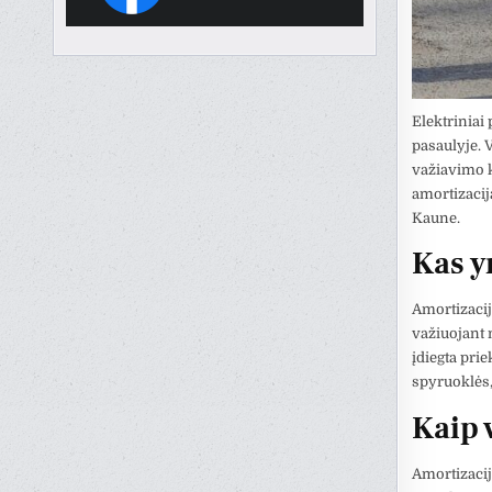
Elektriniai
pasaulyje. 
važiavimo k
amortizacij
Kaune.
Kas y
Amortizacij
važiuojant 
įdiegta pri
spyruoklės,
Kaip 
Amortizacij