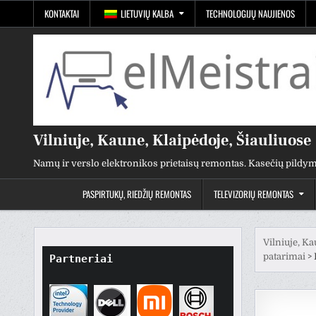
Pereiti
KONTAKTAI
LIETUVIŲ KALBA
TECHNOLOGIJŲ NAUJIENOS
prie
turinio
Vilniuje, Kaune, Klaipėdoje, Šiauliuose
Namų ir verslo elektronikos prietaisų remontas. Kasečių pildym
PASPIRTUKŲ, RIEDŽIŲ REMONTAS
TELEVIZORIŲ REMONTAS
Vilniuje, Ka
patarimai
>
Partneriai