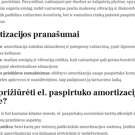
 paviršiais. Pavyzdžiui, važiuojant per duobes ar šaligatvių plyšius, spy
iai sugeria smūgį, todėl vairuotojas jaučia mažesnę vibraciją ir diskomfo
tik padidina važiavimo komfortą, bet ir sumažina riziką pažeisti paspirt
us.
izacijos pranašumai
s
: amortizacija suteikia sklandesnį ir patogesnį važiavimą, ypač ilgesn
se keliuose.
s
: mažiau smūgių ir vibracijų reiškia, kad vairuotojas gali geriau kontrol
 ypač ekstremaliose situacijose.
s priežiūros sumažinimas
: efektyvi amortizacija saugo paspirtuko ko
elės apkrovos ir nusidėvėjimo, taip pailginant jų tarnavimo laiką.
prižiūrėti el. paspirtuko amortizaci
e?
 ir bet kuriame kitame mieste, el. paspirtukų savininkai turėtų atkreipti 
bių priežiūros aspektų:
patikra
: bent kartą per mėnesį patikrinkite amortizacijos sistemą. Įsitiki
r amortizatoriai yra tinkamai pritvirtinti ir nedeformuoti.