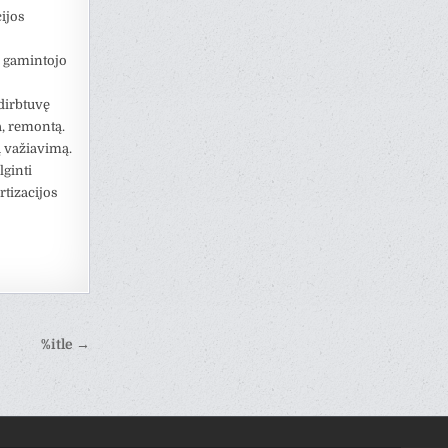
ijos
e gamintojo
 dirbtuvę
a, remontą.
ų važiavimą.
lginti
rtizacijos
%itle →