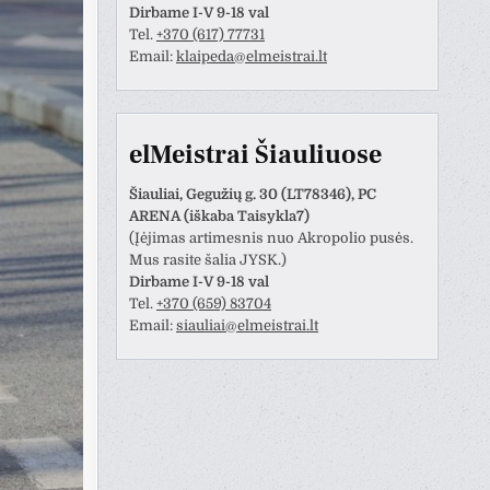
Dirbame I-V 9-18 val
Tel.
+370 (617) 77731
Email:
klaipeda@elmeistrai.lt
elMeistrai Šiauliuose
Šiauliai, Gegužių g. 30 (LT78346), PC
ARENA (iškaba Taisykla7)
(Įėjimas artimesnis nuo Akropolio pusės.
Mus rasite šalia JYSK.)
Dirbame I-V 9-18 val
Tel.
+370 (659) 83704
Email:
siauliai@elmeistrai.lt