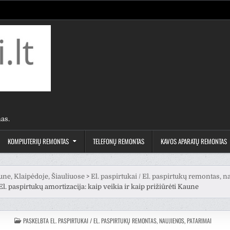
as.
KOMPIUTERIŲ REMONTAS
TELEFONŲ REMONTAS
KAVOS APARATŲ REMONTAS
une, Klaipėdoje, Šiauliuose
>
El. paspirtukai / El. paspirtukų remontas, n
El. paspirtukų amortizacija: kaip veikia ir kaip prižiūrėti Kaune
PASKELBTA
EL. PASPIRTUKAI / EL. PASPIRTUKŲ REMONTAS, NAUJIENOS, PATARIMAI