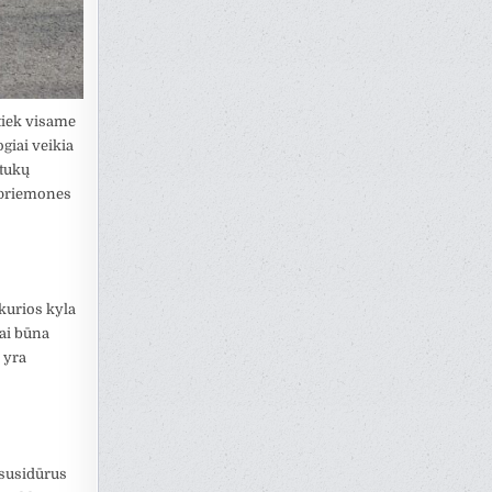
tiek visame
giai veikia
rtukų
o priemones
kurios kyla
iai būna
 yra
 susidūrus