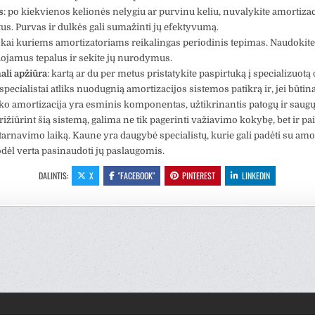
s
: po kiekvienos kelionės nelygiu ar purvinu keliu, nuvalykite amortizac
. Purvas ir dulkės gali sumažinti jų efektyvumą.
: kai kuriems amortizatoriams reikalingas periodinis tepimas. Naudokit
jamus tepalus ir sekite jų nurodymus.
ali apžiūra
: kartą ar du per metus pristatykite paspirtuką į specializuotą
pecialistai atliks nuodugnią amortizacijos sistemos patikrą ir, jei būtin
uko amortizacija yra esminis komponentas, užtikrinantis patogų ir saug
žiūrint šią sistemą, galima ne tik pagerinti važiavimo kokybę, bet ir pai
tarnavimo laiką. Kaune yra daugybė specialistų, kurie gali padėti su amo
todėl verta pasinaudoti jų paslaugomis.
DALINTIS:
X
"FACEBOOK"
PINTEREST
LINKEDIN
cija