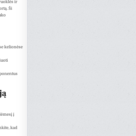
ruoklės ir
rtą. Ši
uko
ėse kelionėse
iuoti
mponentus
ją
dėmesį į
nkite, kad