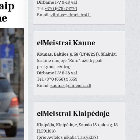
aip
Dirbame I-V 9-18 val
Tel.
+370 (679) 74770
ne
Email:
vilnius@elmeistrai.lt
elMeistrai Kaune
Kaunas, Baltijos g. 58 (LT48221), Šilainiai
(esame naujoje "Rimi", užeiti į pati
prekybos centrą)
Dirbame I-V 9-18 val
Tel.
+370 (656) 95553
Email:
kaunas@elmeistrai.lt
Anastazija Lukoševičienė
Darius Razmislevičius
prieš 3 metų
prieš 3 metų
 naudotojas paliko tik
Mandagus bendravimas ir
elMeistrai Klaipėdoje
rtinimą.
greitai bei kokybiškai
atliktas darbas.
Klaipėda, Klaipėdoje, Sausio 15-osios g. 13
(LT91136)
(prie Avitelos iškaba Taisykla7)