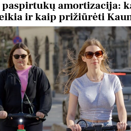
. paspirtukų amortizacija: k
eikia ir kaip prižiūrėti Kau
atas Krv
Vytautas Ragaisis
š 3 metų
prieš 3 metų
Šis naudotojas paliko tik
Šis
įvertinimą.
įve