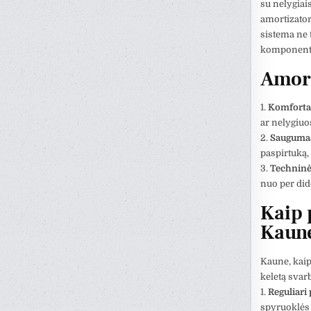
su nelygiais
amortizator
sistema ne 
komponent
Amort
1.
Komforta
ar nelygiuo
2.
Sauguma
paspirtuką,
3.
Techninė
nuo per did
Kaip 
Kaun
Kaune, kaip
keletą svar
1.
Reguliari 
spyruoklės i