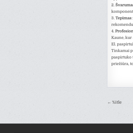
2.
Švaruma
komponentus
3.
Tepimas
rekomenduo
4.
Profesion
Kaune, kur s
El. paspirt
Tinkamai pri
paspirtuko 
priežiūra, 
Naviga
← %itle
tarp
įrašų