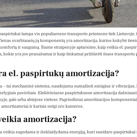
 paspirtukai tampa vis populiaresne transporto priemone tiek Lietuvoje, 
Vienas svarbiausių jų komponentų yra amortizacija, kurios kokybė tiesio
omfortą ir saugumą. Šiame straipsnyje aptarsime, kaip veikia el. paspi
a, kokie yra jos pranašumai ir kaip tinkamai prižiūrėti šiuos transport
ra el. paspirtukų amortizacija?
a – tai mechaninė sistema, naudojama sumažinti smūgius ir vibracijas, 
nelygiais paviršiais. Elektriniuose paspirtukuose amortizacija dažniaus
ekyje, gale arba abiejose vietose. Pagrindiniai amortizacijos komponentai
 amortizatoriai ir kartais netgi oro kameros.
veikia amortizacija?
a veikia sugodama ir išsklaidydama energiją, kuri susidaro paspirtukui