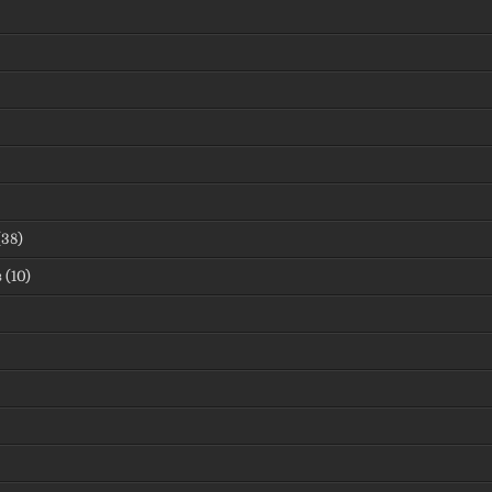
38)
в
(10)