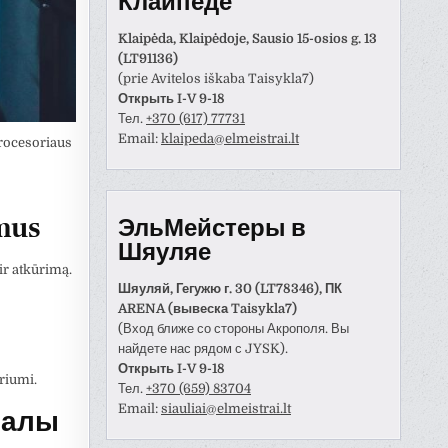
Клайпеде
Klaipėda, Klaipėdoje, Sausio 15-osios g. 13
(LT91136)
(prie Avitelos iškaba Taisykla7)
Открыть I-V 9-18
Тел.
+370 (617) 77731
Email:
klaipeda@elmeistrai.lt
procesoriaus
imus
ЭльМейстеры в
Шяуляе
ir atkūrimą.
Шяуляй, Гегужю г. 30 (LT78346), ПК
ARENA (вывеска Taisykla7)
(Вход ближе со стороны Акрополя. Вы
найдете нас рядом с JYSK).
Открыть I-V 9-18
riumi.
Тел.
+370 (659) 83704
Email:
siauliai@elmeistrai.lt
иалы