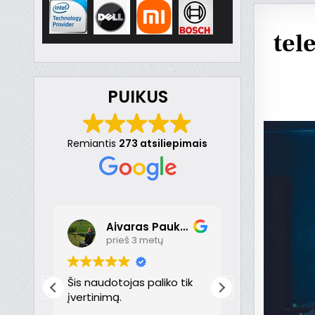
tel
PUIKUS
Remiantis
273 atsiliepimais
Aivaras Paukste
Dona
prieš 3 metų
prieš 
nt
Šis naudotojas paliko tik
Puikiai!
just
įvertinimą.