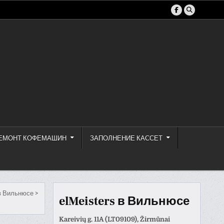
ЕМОНТ КОФЕМАШИН
ЗАПОЛНЕНИЕ КАССЕТ
в Вильнюсе
>
elMeisters в Вильнюсе
Kareivių g. 11A (LT09109), Žirmūnai