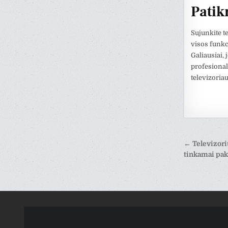
Patik
Sujunkite te
visos funkc
Galiausiai, 
profesional
televizoria
Навиг
← Televizori
по
tinkamai pak
запис