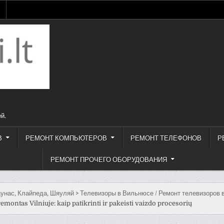
й.
В
РЕМОНТ КОМПЬЮТЕРОВ
РЕМОНТ ТЕЛЕФОНОВ
Р
РЕМОНТ ПРОЧЕГО ОБОРУДОВАНИЯ
унас, Клайпеда, Шяуляй
>
Телевизоры в Вильнюсе / Ремонт телевизоров 
remontas Vilniuje: kaip patikrinti ir pakeisti vaizdo procesorių