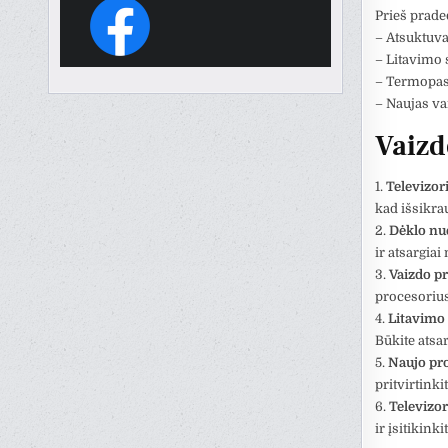
Prieš prade
– Atsuktuvai
– Litavimo s
– Termopas
– Naujas vai
Vaizd
1.
Televizor
kad išsikra
2.
Dėklo n
ir atsargiai
3.
Vaizdo pr
procesorius
4.
Litavimo 
Būkite atsa
5.
Naujo pro
pritvirtink
6.
Televizo
ir įsitikinki