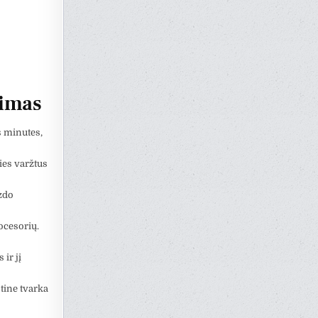
timas
as minutes,
ies varžtus
zdo
ocesorių.
ir jį
tine tvarka