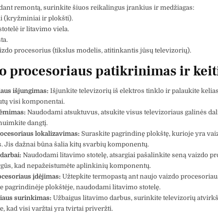
dant remontą, surinkite šiuos reikalingus įrankius ir medžiagas:
 (kryžminiai ir plokšti).
totelė ir litavimo viela.
ta.
zdo procesorius (tikslus modelis, atitinkantis jūsų televizorių).
o procesoriaus patikrinimas ir kei
iaus išjungimas:
Išjunkite televizorių iš elektros tinklo ir palaukite keli
utų visi komponentai.
uėmimas:
Naudodami atsuktuvus, atsukite visus televizoriaus galinės dal
 nuimkite dangtį.
ocesoriaus lokalizavimas:
Suraskite pagrindinę plokštę, kurioje yra vai
. Jis dažnai būna šalia kitų svarbių komponentų.
darbai:
Naudodami litavimo stotelę, atsargiai pašalinkite seną vaizdo pr
rgūs, kad nepažeistumėte aplinkinių komponentų.
cesoriaus įdėjimas:
Užtepkite termopastą ant naujo vaizdo procesoriaus 
ite pagrindinėje plokštėje, naudodami litavimo stotelę.
riaus surinkimas:
Užbaigus litavimo darbus, surinkite televizorių atvirkš
te, kad visi varžtai yra tvirtai priveržti.