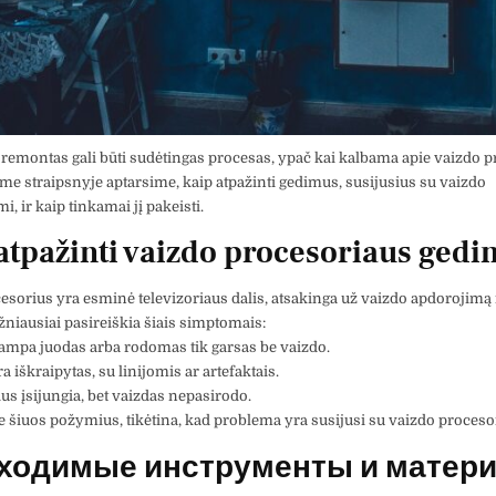
 remontas gali būti sudėtingas procesas, ypač kai kalbama apie vaizdo 
ame straipsnyje aptarsime, kaip atpažinti gedimus, susijusius su vaizdo
, ir kaip tinkamai jį pakeisti.
atpažinti vaizdo procesoriaus ged
esorius yra esminė televizoriaus dalis, atsakinga už vaizdo apdorojimą 
niausiai pasireiškia šiais simptomais:
ampa juodas arba rodomas tik garsas be vaizdo.
a iškraipytas, su linijomis ar artefaktais.
ius įsijungia, bet vaizdas nepasirodo.
te šiuos požymius, tikėtina, kad problema yra susijusi su vaizdo proceso
ходимые инструменты и матер