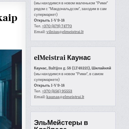
(мы находимся в новом маленьком "Рими"
рядом с "Макдональдсом", заходим в сам
kaip
супермаркет)
Открыть I-V 9-18
Тел.
+370 (679) 74770
Email:
vilnius@elmeistrai.lt
elMeistrai Каунас
Каунас, Baltijos g. 58 (LT48221), Шилайняй
(мы находимся в новом "Рими", в самом
супермаркете)
Открыть I-V 9-18
Тел.
+370 (656) 95553
Anastazija Lukoševičienė
Darius Razmislevičius
Email:
kaunas@elmeistrai.lt
prieš 3 metų
prieš 3 metų
naudotojas paliko tik
Mandagus bendravimas ir
ЭльМейстеры в
tinimą.
greitai bei kokybiškai
atliktas darbas.