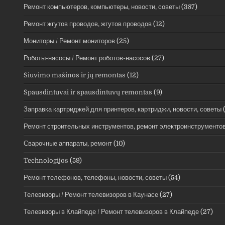
Ремонт компьютеров, компьютеры, новости, советы
(387)
Ремонт жгутов проводов, жгутов проводов
(12)
Мониторы / Ремонт мониторов
(25)
Роботы-насосы / Ремонт роботов-насосов
(27)
Siuvimo mašinos ir jų remontas
(12)
Spausdintuvai ir spausdintuvų remontas
(9)
Заправка картриджей для принтеров, картриджи, новости, советы
(
Ремонт строительных инструментов, ремонт электроинструменто
Сварочные аппараты, ремонт
(10)
Technologijos
(59)
Ремонт телефонов, телефоны, новости, советы
(54)
Телевизоры / Ремонт телевизоров в Каунасе
(27)
Телевизоры в Клайпеде / Ремонт телевизоров в Клайпеде
(27)