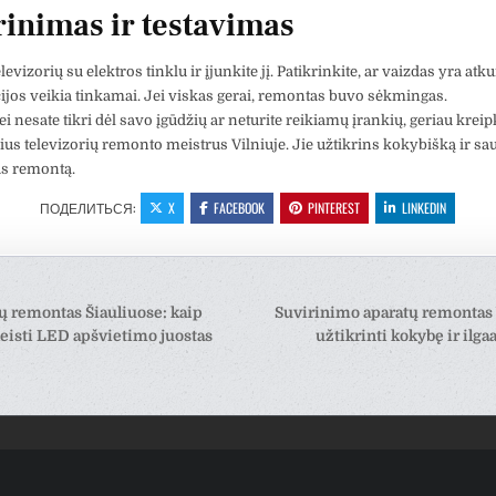
rinimas ir testavimas
levizorių su elektros tinklu ir įjunkite jį. Patikrinkite, ar vaizdas yra atku
ijos veikia tinkamai. Jei viskas gerai, remontas buvo sėkmingas.
jei nesate tikri dėl savo įgūdžių ar neturite reikiamų įrankių, geriau kreipk
ius televizorių remonto meistrus Vilniuje. Jie užtikrins kokybišką ir sa
us remontą.
ПОДЕЛИТЬСЯ:
X
FACEBOOK
PINTEREST
LINKEDIN
ация
ų remontas Šiauliuose: kaip
Suvirinimo aparatų remontas V
eisti LED apšvietimo juostas
užtikrinti kokybę ir il
ям