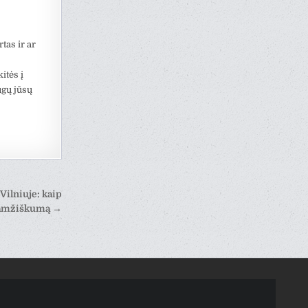
rtas ir ar
itės į
ugų jūsų
ilniuje: kaip
gaamžiškumą →