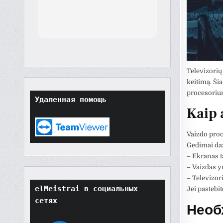
th
orted
though
t
tore
ard.
Televizorių
hat
keitimą. Ši
ult
procesoriumi
Удаленная помощь
t if
Kaip 
won't
o
their
Vaizdo proc
Gedimai daž
– Ekranas t
– Vaizdas yr
– Televizor
elMeistrai в социальных 
Jei pastebi
сетях
Необ