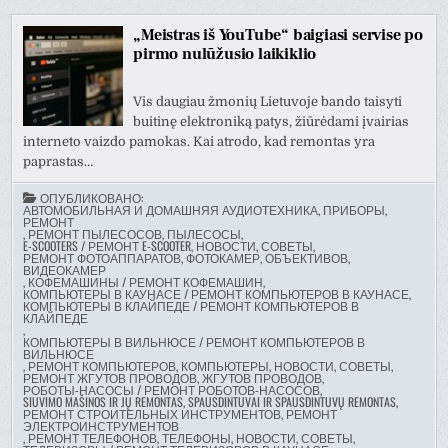
„Meistras iš YouTube“ baigiasi servise po
pirmo nulūžusio laikiklio
Vis daugiau žmonių Lietuvoje bando taisyti
buitinę elektroniką patys, žiūrėdami įvairias
interneto vaizdo pamokas. Kai atrodo, kad remontas yra
paprastas…
ОПУБЛИКОВАНО:
АВТОМОБИЛЬНАЯ И ДОМАШНЯЯ АУДИОТЕХНИКА, ПРИБОРЫ,
РЕМОНТ
,
РЕМОНТ ПЫЛЕСОСОВ, ПЫЛЕСОСЫ
,
E-SCOOTERS / РЕМОНТ E-SCOOTER, НОВОСТИ, СОВЕТЫ
,
РЕМОНТ ФОТОАППАРАТОВ, ФОТОКАМЕР, ОБЪЕКТИВОВ,
ВИДЕОКАМЕР
,
КОФЕМАШИНЫ / РЕМОНТ КОФЕМАШИН
,
КОМПЬЮТЕРЫ В КАУНАСЕ / РЕМОНТ КОМПЬЮТЕРОВ В КАУНАСЕ
,
КОМПЬЮТЕРЫ В КЛАЙПЕДЕ / РЕМОНТ КОМПЬЮТЕРОВ В
КЛАЙПЕДЕ
,
КОМПЬЮТЕРЫ В ВИЛЬНЮСЕ / РЕМОНТ КОМПЬЮТЕРОВ В
ВИЛЬНЮСЕ
,
РЕМОНТ КОМПЬЮТЕРОВ, КОМПЬЮТЕРЫ, НОВОСТИ, СОВЕТЫ
,
РЕМОНТ ЖГУТОВ ПРОВОДОВ, ЖГУТОВ ПРОВОДОВ
,
РОБОТЫ-НАСОСЫ / РЕМОНТ РОБОТОВ-НАСОСОВ
,
SIUVIMO MAŠINOS IR JŲ REMONTAS
,
SPAUSDINTUVAI IR SPAUSDINTUVŲ REMONTAS
,
РЕМОНТ СТРОИТЕЛЬНЫХ ИНСТРУМЕНТОВ, РЕМОНТ
ЭЛЕКТРОИНСТРУМЕНТОВ
,
РЕМОНТ ТЕЛЕФОНОВ, ТЕЛЕФОНЫ, НОВОСТИ, СОВЕТЫ
,