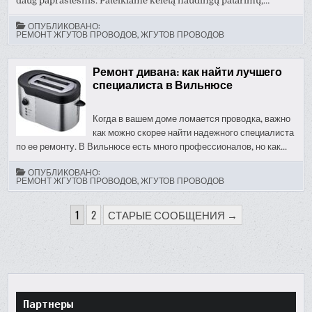
daug paprastesnis. Pateikiame keletą naudingų patarimų,…
ОПУБЛИКОВАНО:
РЕМОНТ ЖГУТОВ ПРОВОДОВ, ЖГУТОВ ПРОВОДОВ
Ремонт дивана: как найти лучшего
специалиста в Вильнюсе
Когда в вашем доме ломается проводка, важно
как можно скорее найти надежного специалиста
по ее ремонту. В Вильнюсе есть много профессионалов, но как...
ОПУБЛИКОВАНО:
РЕМОНТ ЖГУТОВ ПРОВОДОВ, ЖГУТОВ ПРОВОДОВ
ПАГИНАЦИЯ
1
2
СТАРЫЕ СООБЩЕНИЯ →
ЗАПИСЕЙ
Партнеры