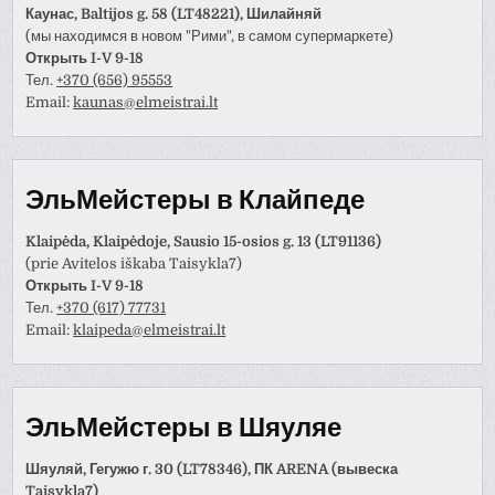
Каунас, Baltijos g. 58 (LT48221), Шилайняй
(мы находимся в новом "Рими", в самом супермаркете)
Открыть I-V 9-18
Тел.
+370 (656) 95553
Email:
kaunas@elmeistrai.lt
ЭльМейстеры в Клайпеде
Klaipėda, Klaipėdoje, Sausio 15-osios g. 13 (LT91136)
(prie Avitelos iškaba Taisykla7)
Открыть I-V 9-18
Тел.
+370 (617) 77731
Email:
klaipeda@elmeistrai.lt
ЭльМейстеры в Шяуляе
Шяуляй, Гегужю г. 30 (LT78346), ПК ARENA (вывеска
Taisykla7)