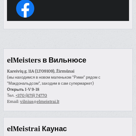
elMeisters в Вильнюсе
Kareivių g. 11A (LT09109), Žirmūnai
(мы находимся в новом маленьком "Рими" рядом с
"Макдональдсом", заходим в сам супермаркет)
Открыть I-V 9-18
Тел.
+370 (679) 74770
Email:
vilnius@elmeistrai.lt
elMeistrai Каунас