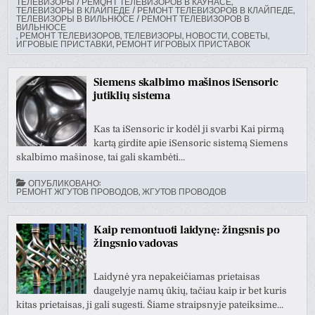
ТЕЛЕВИЗОРЫ / РЕМОНТ ТЕЛЕВИЗОРОВ В КАУНАСЕ
,
ТЕЛЕВИЗОРЫ В КЛАЙПЕДЕ / РЕМОНТ ТЕЛЕВИЗОРОВ В КЛАЙПЕДЕ
,
ТЕЛЕВИЗОРЫ В ВИЛЬНЮСЕ / РЕМОНТ ТЕЛЕВИЗОРОВ В
ВИЛЬНЮСЕ
,
РЕМОНТ ТЕЛЕВИЗОРОВ, ТЕЛЕВИЗОРЫ, НОВОСТИ, СОВЕТЫ
,
ИГРОВЫЕ ПРИСТАВКИ, РЕМОНТ ИГРОВЫХ ПРИСТАВОК
Siemens skalbimo mašinos iSensoric
jutiklių sistema
Kas ta iSensoric ir kodėl ji svarbi Kai pirmą
kartą girdite apie iSensoric sistemą Siemens
skalbimo mašinose, tai gali skambėti…
ОПУБЛИКОВАНО:
РЕМОНТ ЖГУТОВ ПРОВОДОВ, ЖГУТОВ ПРОВОДОВ
Kaip remontuoti laidynę: žingsnis po
žingsnio vadovas
Laidynė yra nepakeičiamas prietaisas
daugelyje namų ūkių, tačiau kaip ir bet kuris
kitas prietaisas, ji gali sugesti. Šiame straipsnyje pateiksime…