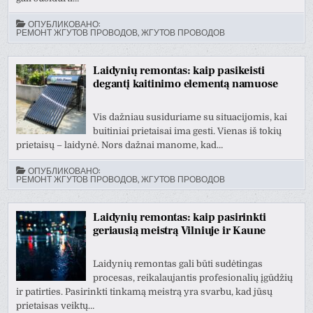
ОПУБЛИКОВАНО:
РЕМОНТ ЖГУТОВ ПРОВОДОВ, ЖГУТОВ ПРОВОДОВ
Laidynių remontas: kaip pasikeisti
degantį kaitinimo elementą namuose
Vis dažniau susiduriame su situacijomis, kai
buitiniai prietaisai ima gesti. Vienas iš tokių
prietaisų – laidynė. Nors dažnai manome, kad…
ОПУБЛИКОВАНО:
РЕМОНТ ЖГУТОВ ПРОВОДОВ, ЖГУТОВ ПРОВОДОВ
Laidynių remontas: kaip pasirinkti
geriausią meistrą Vilniuje ir Kaune
Laidynių remontas gali būti sudėtingas
procesas, reikalaujantis profesionalių įgūdžių
ir patirties. Pasirinkti tinkamą meistrą yra svarbu, kad jūsų
prietaisas veiktų…