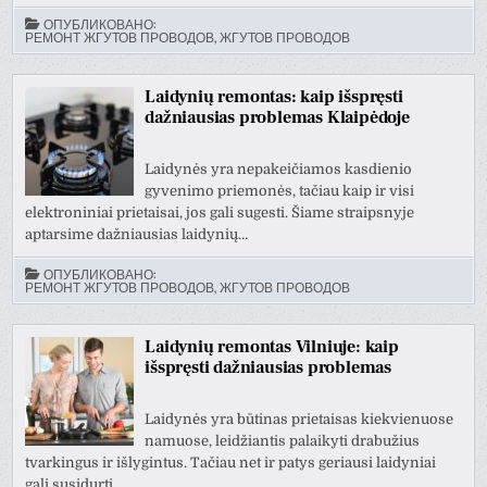
ОПУБЛИКОВАНО:
РЕМОНТ ЖГУТОВ ПРОВОДОВ, ЖГУТОВ ПРОВОДОВ
Laidynių remontas: kaip išspręsti
dažniausias problemas Klaipėdoje
Laidynės yra nepakeičiamos kasdienio
gyvenimo priemonės, tačiau kaip ir visi
elektroniniai prietaisai, jos gali sugesti. Šiame straipsnyje
aptarsime dažniausias laidynių…
ОПУБЛИКОВАНО:
РЕМОНТ ЖГУТОВ ПРОВОДОВ, ЖГУТОВ ПРОВОДОВ
Laidynių remontas Vilniuje: kaip
išspręsti dažniausias problemas
Laidynės yra būtinas prietaisas kiekvienuose
namuose, leidžiantis palaikyti drabužius
tvarkingus ir išlygintus. Tačiau net ir patys geriausi laidyniai
gali susidurti…