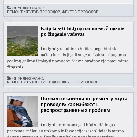
ОПУБЛИКОВАНО:
РЕМОНТ ЖГУТОВ ПРОВОДОВ, ЖГУТОВ ПРОВОДОВ
Kaip taisyti laidynę namuose: žingsnis
po žingsnio vadovas
Laidynė yra būtinas buities pagalbininkas,
tačiau kartais ji gali sugesti. Laimei, dauguma
gedimų galima ištaisyti namuose. Šiame straipsnyje pateiksime
žingsnis…
ОПУБЛИКОВАНО:
РЕМОНТ ЖГУТОВ ПРОВОДОВ, ЖГУТОВ ПРОВОДОВ
Полезные советы по ремонту жгута
проводов: как избежать
распространенных проблем
Laidynių remontas gali būti sudėtingas
procesas, tačiau su tinkama informacija ir įrankiais jis tampa