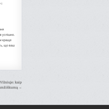
 і
ння
в успішно.
ам краще
ть, що ваш
ilniuje: kaip
gaamžiškumą →