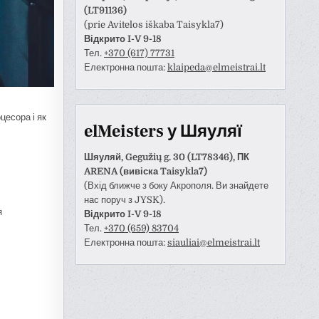
(LT91136)
(prie Avitelos iškaba Taisykla7)
Відкрито I-V 9-18
Тел.
+370 (617) 77731
Електронна пошта:
klaipeda@elmeistrai.lt
цесора і як
elMeisters у Шяуляї
Шяуляй, Gegužių g. 30 (LT78346), ПК
ARENA (вивіска Taisykla7)
(Вхід ближче з боку Акрополя. Ви знайдете
нас поруч з JYSK).
я
Відкрито I-V 9-18
Тел.
+370 (659) 83704
Електронна пошта:
siauliai@elmeistrai.lt