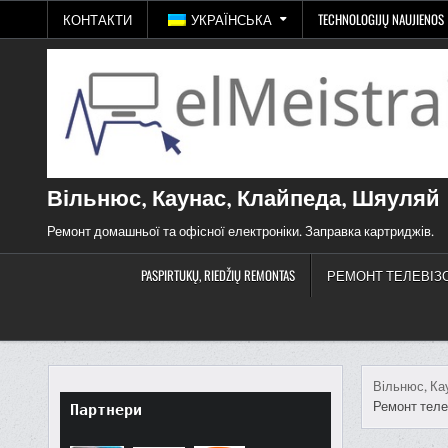
Перейти
КОНТАКТИ
УКРАЇНСЬКА
TECHNOLOGIJŲ NAUJIENOS
до
змісту
Вільнюс, Каунас, Клайпеда, Шяуляй
Ремонт домашньої та офісної електроніки. Заправка картриджів.
PASPIRTUKŲ, RIEDŽIŲ REMONTAS
РЕМОНТ ТЕЛЕВІЗ
Вільнюс, Ка
Ремонт телев
Партнери