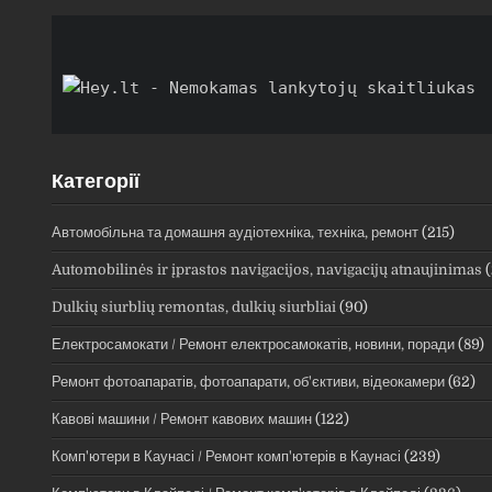
Категорії
Автомобільна та домашня аудіотехніка, техніка, ремонт
(215)
Automobilinės ir įprastos navigacijos, navigacijų atnaujinimas
(
Dulkių siurblių remontas, dulkių siurbliai
(90)
Електросамокати / Ремонт електросамокатів, новини, поради
(89)
Ремонт фотоапаратів, фотоапарати, об'єктиви, відеокамери
(62)
Кавові машини / Ремонт кавових машин
(122)
Комп'ютери в Каунасі / Ремонт комп'ютерів в Каунасі
(239)