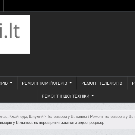
ОРІВ
РЕМОНТ КОМП'ЮТЕРІВ
РЕМОНТ ТЕЛЕФОНІВ
Р
РЕМОНТ ІНШОЇ ТЕХНІКИ
унас, Клайпеда, Шяуляй
>
Телевізори у Вільнюсі / Ремонт телевізорів у Ві
ізорів у Вільнюсі: як перевірити і замінити відеопроцесор