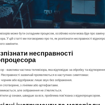
візорів може бути складним процесом, особливо коли мова йде про заміну
ра. У цій статті ми поговоримо про те, як розпізнати несправності відеопро
ого замінити.
озпізнати несправності
опроцесора
ор - важлива частина телевізора, яка відповідає за обробку та відтворенн
 Несправності зазвичай проявляються в наступних симптомах:
є чорним або відображає лише звук без зображення.
я спотворене, з лініями або артефактами.
 вмикається, але зображення не з'являється.
ітили ці ознаки, швидше за все, проблема пов'язана з відеопроцесором.