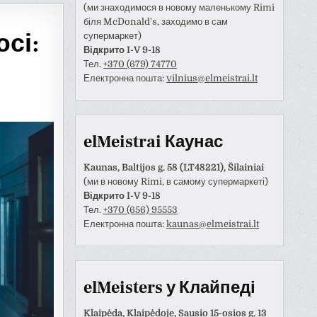
(ми знаходимося в новому маленькому Rimi
біля McDonald's, заходимо в сам
юсі:
супермаркет)
Відкрито I-V 9-18
Тел.
+370 (679) 74770
Електронна пошта:
vilnius@elmeistrai.lt
elMeistrai Каунас
Kaunas, Baltijos g. 58 (LT48221), Šilainiai
(ми в новому Rimi, в самому супермаркеті)
Відкрито I-V 9-18
Тел.
+370 (656) 95553
Електронна пошта:
kaunas@elmeistrai.lt
Anastazija Lukoševičienė
Darius Razmislevičius
prieš 3 metų
prieš 3 metų
naudotojas paliko tik
Mandagus bendravimas ir
elMeisters у Клайпеді
tinimą.
greitai bei kokybiškai
atliktas darbas.
Klaipėda, Klaipėdoje, Sausio 15-osios g. 13