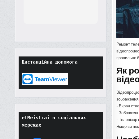
th
orted
though
t
tore
ard.
Ремонт теле
hat
відеопроцесо
ult
правильно й
Дистанційна допомога
t if
Як р
won't
o
віде
their
Відеопроцес
зображення.
- Екран ста
- Зображенн
elMeistrai в соціальних 
- Телевізор
мережах
Якщо ви пом