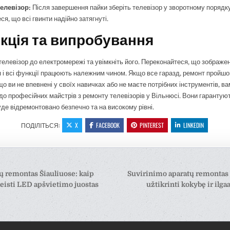
елевізор:
Після завершення пайки зберіть телевізор у зворотному порядку
я, що всі гвинти надійно затягнуті.
екція та випробування
телевізор до електромережі та увімкніть його. Переконайтеся, що зображе
 і всі функції працюють належним чином. Якщо все гаразд, ремонт пройшо
що ви не впевнені у своїх навичках або не маєте потрібних інструментів, в
до професійних майстрів з ремонту телевізорів у Вільнюсі. Вони гарантую
уде відремонтовано безпечно та на високому рівні.
ПОДІЛІТЬСЯ:
X
FACEBOOK
PINTEREST
LINKEDIN
ція
ų remontas Šiauliuose: kaip
Suvirinimo aparatų remontas V
ів
eisti LED apšvietimo juostas
užtikrinti kokybę ir il