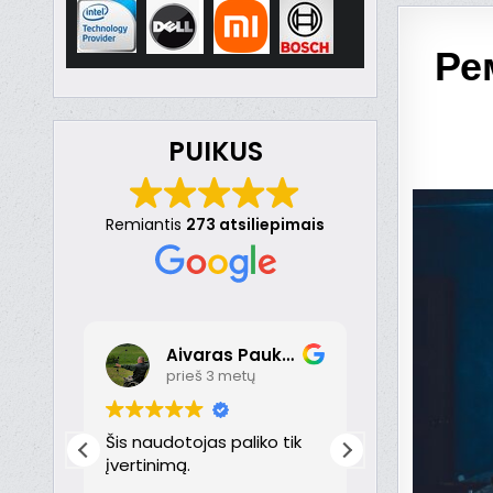
Ре
PUIKUS
Remiantis
273 atsiliepimais
Aivaras Paukste
Dona
prieš 3 metų
prieš 
nt
Šis naudotojas paliko tik
Puikiai!
just
įvertinimą.