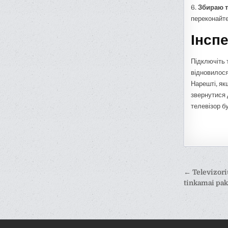
6.
Збираю т
переконайтес
Інсп
Підключіть 
відновилося
Нарешті, як
звернутися 
телевізор б
Навіга
← Televizori
запис
tinkamai pak