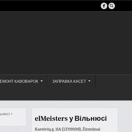
ЕМОНТ КАВОВАРОК
ЗАПРАВКА КАСЕТ
льнюсі
>
elMeisters у Вільнюсі
Kareivių g. 11A (LT09109), Žirmūnai