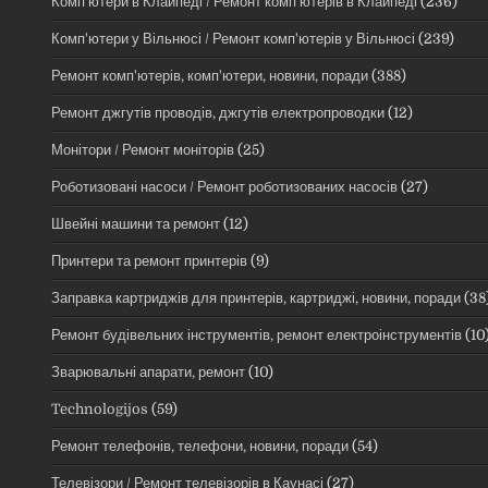
Комп'ютери в Клайпеді / Ремонт комп'ютерів в Клайпеді
(236)
Комп'ютери у Вільнюсі / Ремонт комп'ютерів у Вільнюсі
(239)
Ремонт комп'ютерів, комп'ютери, новини, поради
(388)
Ремонт джгутів проводів, джгутів електропроводки
(12)
Монітори / Ремонт моніторів
(25)
Роботизовані насоси / Ремонт роботизованих насосів
(27)
Швейні машини та ремонт
(12)
Принтери та ремонт принтерів
(9)
Заправка картриджів для принтерів, картриджі, новини, поради
(38
Ремонт будівельних інструментів, ремонт електроінструментів
(10
Зварювальні апарати, ремонт
(10)
Technologijos
(59)
Ремонт телефонів, телефони, новини, поради
(54)
Телевізори / Ремонт телевізорів в Каунасі
(27)