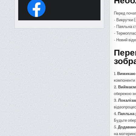
Необ
Перед почат
- Викрутки (
- Паяльна ст
- Термоплас
- Новий від
Пере
зобр
1.
Вимикаю 
компоненти 
2.
Виймаємо
обережно зн
3.
Локаліза
відеопроцес
4.
Паяльна 
Будьте обер
5.
Додаванн
на материнс