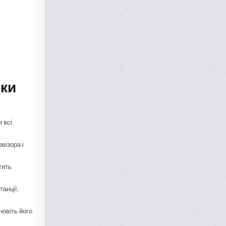
бки
 всі
візора і
тить
анції.
новіть його