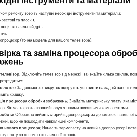
хідні інструменти та матеріали
ком ремонту зберіть наступні необхідні інструменти та матеріали:
хрестові та плоскі).
анція та паяльний дріт.
тик.
еопроцесор (точна модель для вашого телевізора).
вірка та заміна процесора обро
ажень
телевізор:
Відключіть телевізор від мережі і зачекайте кілька хвилин, поки
розрядяться.
 лоток:
За допомогою викруток відкрутіть усі гвинти на задній панелі теле
іміть кришку.
ція процесора обробки зображень:
Знайдіть материнську плату, яка міс
ор. Він часто розташований поруч з іншими важливими компонентами.
робота:
Обережно вийміть старий відеопроцесор за допомогою паяльної ст
ежні, щоб не пошкодити навколишні компоненти.
я нового процесора:
Нанесіть термопасту на новий відеопроцесор і вста
ьку плату за допомогою паяльної станції.