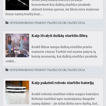
koncertuoti Kai dulkių siurblys pradeda
skleisti keistus garsus, tai tikrai nėra malonus
fonas namų tvarkymui….
ОПУБЛИКОВАНО:
РЕМОНТ ПЫЛЕСОСОВ, ПЫЛЕСОСЫ
Kaip išvalyti dulkių siurblio filtrą
Kodėl filtras tampa dulkių siurbliu priešu
numeris vienas Turbūt visi esame patyrę tą
keistą momentą, kai dulkių siurblys pradeda
veikti…
ОПУБЛИКОВАНО:
РЕМОНТ ПЫЛЕСОСОВ, ПЫЛЕСОСЫ
Kaip pakeisti roboto siurblio bateriją
Kodėl robotui siurbliui reikia naujos baterijos
Robotai siurbliai tapo neatsiejama daugelio
namų dalimi – jie tyliai dirba savo darbą, kol…