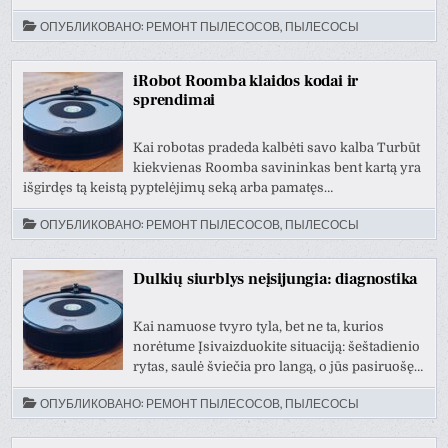
ОПУБЛИКОВАНО:
РЕМОНТ ПЫЛЕСОСОВ, ПЫЛЕСОСЫ
iRobot Roomba klaidos kodai ir
sprendimai
Kai robotas pradeda kalbėti savo kalba Turbūt
kiekvienas Roomba savininkas bent kartą yra
išgirdęs tą keistą pyptelėjimų seką arba pamatęs…
ОПУБЛИКОВАНО:
РЕМОНТ ПЫЛЕСОСОВ, ПЫЛЕСОСЫ
Dulkių siurblys neįsijungia: diagnostika
Kai namuose tvyro tyla, bet ne ta, kurios
norėtume Įsivaizduokite situaciją: šeštadienio
rytas, saulė šviečia pro langą, o jūs pasiruošę…
ОПУБЛИКОВАНО:
РЕМОНТ ПЫЛЕСОСОВ, ПЫЛЕСОСЫ