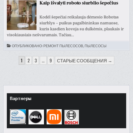
Kaip išvalyti roboto siurblio šepečius
Kodėl šepečiai reikalauja dėmesio Robotas
siurblys – puikus pagalbininkas namuose,
kuris kasdien kovoja su dulkėmis, plaukais ir
visokiausiais nešvarumais. Tačiau…
ОПУБЛИКОВАНО:
РЕМОНТ ПЫЛЕСОСОВ, ПЫЛЕСОСЫ
ПАГИНАЦИЯ
1
2
3
...
9
СТАРЫЕ СООБЩЕНИЯ →
ЗАПИСЕЙ
Партнеры