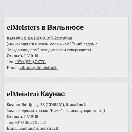
elMeisters в Вильнюсе
Kareivių g. 11A (LT09109), Žirmūnai
(мы находимся в новом маленьком "Рими" рядом с
"Макдональдсом", заходим в сам супермаркет)
Открыть I-V 9-18
Тел.
+370 (679) 74770
Email:
vilnius@elmeistrai.lt
elMeistrai Каунас
Каунас, Baltijos g. 58 (LT48221), Шилайняй
(мы находимся в новом "Рими", в самом супермаркете)
Открыть I-V 9-18
Тел.
+370 (656) 95553
Email:
kaunas@elmeistrai.lt