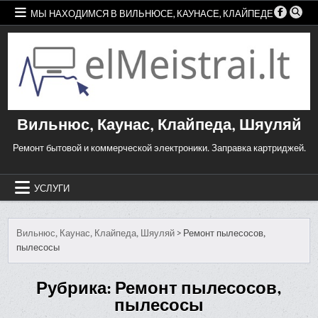
Skip
МЫ НАХОДИМСЯ В ВИЛЬНЮСЕ, КАУНАСЕ, КЛАЙПЕДЕ
to
content
Вильнюс, Каунас, Клайпеда, Шяуляй
Ремонт бытовой и коммерческой электроники. Заправка картриджей.
УСЛУГИ
Вильнюс, Каунас, Клайпеда, Шяуляй
>
Ремонт пылесосов,
пылесосы
Рубрика:
Ремонт пылесосов,
пылесосы