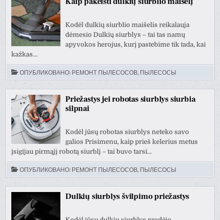
Kaip pakeisti dulkių siurblio maišelį
Kodėl dulkių siurblio maišelis reikalauja
dėmesio Dulkių siurblys – tai tas namų
apyvokos herojus, kurį pastebime tik tada, kai
kažkas…
ОПУБЛИКОВАНО:
РЕМОНТ ПЫЛЕСОСОВ, ПЫЛЕСОСЫ
Priežastys jei robotas siurblys siurbia
silpnai
Kodėl jūsų robotas siurblys neteko savo
galios Prisimenu, kaip prieš kelerius metus
įsigijau pirmąjį robotą siurblį – tai buvo tarsi…
ОПУБЛИКОВАНО:
РЕМОНТ ПЫЛЕСОСОВ, ПЫЛЕСОСЫ
Dulkių siurblys švilpimo priežastys
Kodėl jūsų dulkių siurblys pradėjo