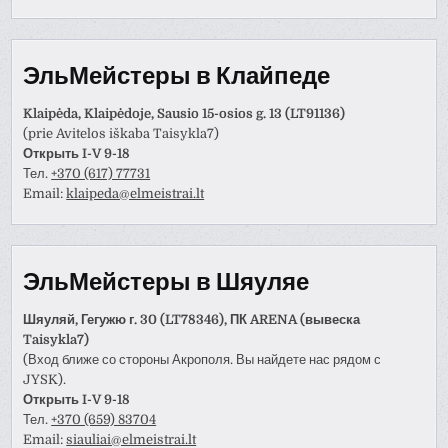
ЭльМейстеры в Клайпеде
Klaipėda, Klaipėdoje, Sausio 15-osios g. 13 (LT91136)
(prie Avitelos iškaba Taisykla7)
Открыть I-V 9-18
Тел.
+370 (617) 77731
Email:
klaipeda@elmeistrai.lt
ЭльМейстеры в Шяуляе
Шяуляй, Гегужю г. 30 (LT78346), ПК ARENA (вывеска
Taisykla7)
(Вход ближе со стороны Акрополя. Вы найдете нас рядом с
JYSK).
Открыть I-V 9-18
Тел.
+370 (659) 83704
Email:
siauliai@elmeistrai.lt