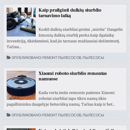
Kaip prailginti dulkių siurblio
tarnavimo laiką
Kodėl dulkių siurbliai greitai „miršta” Daugelis
žmonių dulkių siurblį perka kaip ilgalaikę
investiciją, tikėdamiesi, kad jis tarnaus mažiausiai dešimtmetį.
Tačiau…
ОПУБЛИКОВАНО:
РЕМОНТ ПЫЛЕСОСОВ, ПЫЛЕСОСЫ
Xiaomi roboto siurblio remontas
namuose
Kada verta imtis remonto patiems Xiaomi
robotai siurbliai tapo tikru namų ūkio
pagalbininku daugelyje lietuviškų namų. Tačiau kaip ir bet…
ОПУБЛИКОВАНО:
РЕМОНТ ПЫЛЕСОСОВ, ПЫЛЕСОСЫ