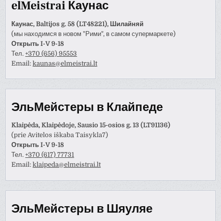
elMeistrai Каунас
Каунас, Baltijos g. 58 (LT48221), Шилайняй
(мы находимся в новом "Рими", в самом супермаркете)
Открыть I-V 9-18
Тел.
+370 (656) 95553
Email:
kaunas@elmeistrai.lt
ЭльМейстеры в Клайпеде
Klaipėda, Klaipėdoje, Sausio 15-osios g. 13 (LT91136)
(prie Avitelos iškaba Taisykla7)
Открыть I-V 9-18
Тел.
+370 (617) 77731
Email:
klaipeda@elmeistrai.lt
ЭльМейстеры в Шяуляе