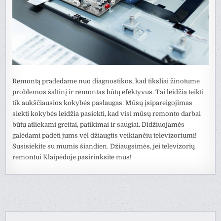
Remontą pradedame nuo diagnostikos, kad tiksliai žinotume
problemos šaltinį ir remontas būtų efektyvus. Tai leidžia teikti
tik aukščiausios kokybės paslaugas. Mūsų įsipareigojimas
siekti kokybės leidžia pasiekti, kad visi mūsų remonto darbai
būtų atliekami greitai, patikimai ir saugiai. Didžiuojamės
galėdami padėti jums vėl džiaugtis veikiančiu televizoriumi!
Susisiekite su mumis šiandien. Džiaugsimės, jei televizorių
remontui Klaipėdoje pasirinksite mus!