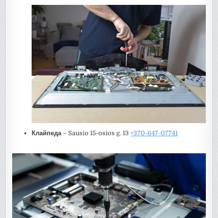
Клайпеда
– Sausio 15-osios g. 13
+370-647-07741