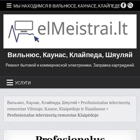
Skip
МЫ НАХОДИМСЯ В ВИЛЬНЮСЕ, КАУНАСЕ, КЛАЙПЕДЕ
to
content
Вильнюс, Каунас, Клайпеда, Шяуляй
Ремонт бытовой и коммерческой электроники. Заправка картриджей.
УСЛУГИ
Вильнюс, Каунас, Клайпеда, Шяуляй
>
Profesionalus televizorių
remontas Vilniuje, Kaune, Klaipėdoje ir Šiauliuose
>
Profesionalus televizorių remontas Klaipėdoje