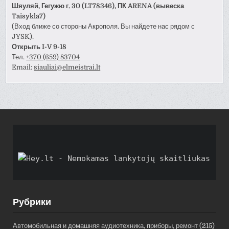
Шяуляй, Гегужю г. 30 (LT78346), ПК ARENA (вывеска
Taisykla7)
(Вход ближе со стороны Акрополя. Вы найдете нас рядом с
JYSK).
Открыть I-V 9-18
Тел.
+370 (659) 83704
Email:
siauliai@elmeistrai.lt
Рубрики
Автомобильная и домашняя аудиотехника, приборы, ремонт
(215)