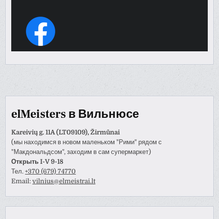
elMeisters в Вильнюсе
Kareivių g. 11A (LT09109), Žirmūnai
(мы находимся в новом маленьком "Рими" рядом с
"Макдональдсом", заходим в сам супермаркет)
Открыть I-V 9-18
Тел.
+370 (679) 74770
Email:
vilnius@elmeistrai.lt