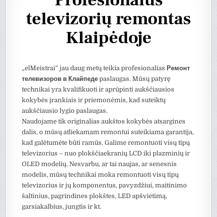
Profesionalus
televizorių remontas
Klaipėdoje
„elMeistrai” jau daug metų teikia profesionalias
Ремонт
телевизоров в Клайпеде
paslaugas. Mūsų patyrę
technikai yra kvalifikuoti ir aprūpinti aukščiausios
kokybės įrankiais ir priemonėmis, kad suteiktų
aukščiausio lygio paslaugas.
Naudojame tik originalias aukštos kokybės atsargines
dalis, o mūsų atliekamam remontui suteikiama garantija,
kad galėtumėte būti ramūs. Galime remontuoti visų tipų
televizorius – nuo plokščiaekranių LCD iki plazminių ir
OLED modelių. Nesvarbu, ar tai naujas, ar senesnis
modelis, mūsų technikai moka remontuoti visų tipų
televizorius ir jų komponentus, pavyzdžiui, maitinimo
šaltinius, pagrindines plokštes, LED apšvietimą,
garsiakalbius, jungtis ir kt.