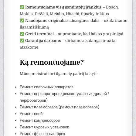
Remontuojame visų gamintojų įrankius
– Bosch,
Makita, DeWalt, Metabo, Hitachi, Sparky ir kitus
Naudojame originalias atsargines dalis
– užtikriname
ilgaamžiškumą
Greiti terminai
– suprantame, kad laikas yra pinigai
Garantija darbams
– dirbame atsakingai ir už tai
atsakome
Ką remontuojame?
Mūsų meistrai turi ilgametę patirtį taisyti:
Ремонт сварочных аппаратов
Ремонт перфораторов (ремонт ударных дрелей /
перфораторов)
Ремонт плазморезов (ремонт плазморезов)
Ремонт осей
Ремонт компрессоров
Ремонт буровых установок
Ремонт фрезерных фрез