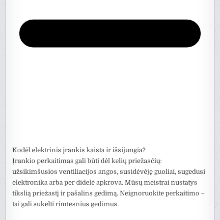
Kodėl elektrinis įrankis kaista ir išsijungia?
Įrankio perkaitimas gali būti dėl kelių priežasčių:
užsikimšusios ventiliacijos angos, susidėvėję guoliai, sugedusi
elektronika arba per didelė apkrova. Mūsų meistrai nustatys
tikslią priežastį ir pašalins gedimą. Neignoruokite perkaitimo –
tai gali sukelti rimtesnius gedimus.