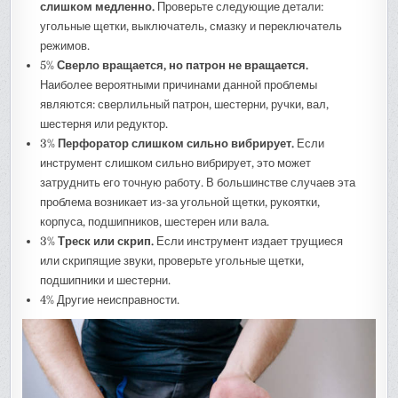
слишком медленно.
Проверьте следующие детали:
угольные щетки, выключатель, смазку и переключатель
режимов.
5%
Сверло вращается, но патрон не вращается.
Наиболее вероятными причинами данной проблемы
являются: сверлильный патрон, шестерни, ручки, вал,
шестерня или редуктор.
3%
Перфоратор слишком сильно вибрирует.
Если
инструмент слишком сильно вибрирует, это может
затруднить его точную работу. В большинстве случаев эта
проблема возникает из-за угольной щетки, рукоятки,
корпуса, подшипников, шестерен или вала.
3%
Треск или скрип.
Если инструмент издает трущиеся
или скрипящие звуки, проверьте угольные щетки,
подшипники и шестерни.
4% Другие неисправности.