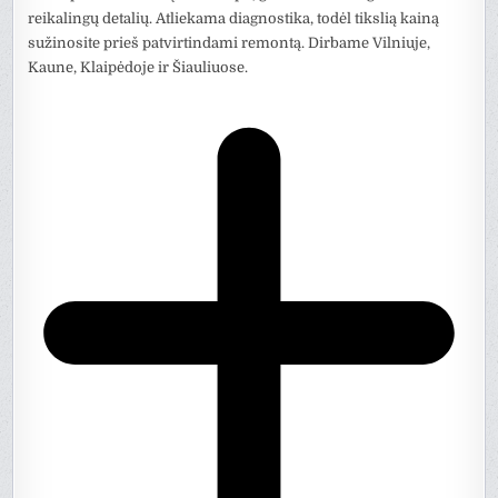
reikalingų detalių. Atliekama diagnostika, todėl tikslią kainą
sužinosite prieš patvirtindami remontą. Dirbame Vilniuje,
Kaune, Klaipėdoje ir Šiauliuose.