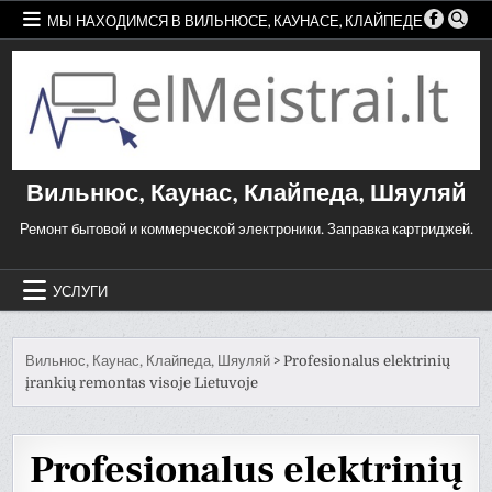
Skip
МЫ НАХОДИМСЯ В ВИЛЬНЮСЕ, КАУНАСЕ, КЛАЙПЕДЕ
to
content
Вильнюс, Каунас, Клайпеда, Шяуляй
Ремонт бытовой и коммерческой электроники. Заправка картриджей.
УСЛУГИ
Вильнюс, Каунас, Клайпеда, Шяуляй
>
Profesionalus elektrinių
įrankių remontas visoje Lietuvoje
Profesionalus elektrinių