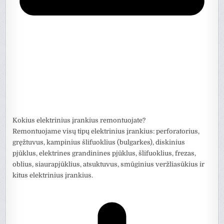
Kokius elektrinius įrankius remontuojate?
Remontuojame visų tipų elektrinius įrankius: perforatorius,
gręžtuvus, kampinius šlifuoklius (bulgarkes), diskinius
pjūklus, elektrines grandinines pjūklus, šlifuoklius, frezas,
oblius, siaurapjūklius, atsuktuvus, smūginius veržliasūkius ir
kitus elektrinius įrankius.