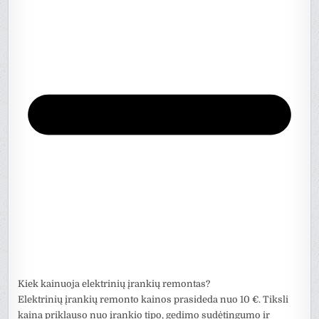
Kiek kainuoja elektrinių įrankių remontas?
Elektrinių įrankių remonto kainos prasideda nuo 10 €. Tiksli
kaina priklauso nuo įrankio tipo, gedimo sudėtingumo ir