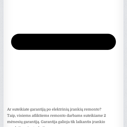
Ar suteikiate garantiją po elektrinių įrankių remonto?
Taip, visiems atliktiems remonto darbams suteikiame 2
mėnesių garantiją. Garantija galioja tik laikantis įrankio