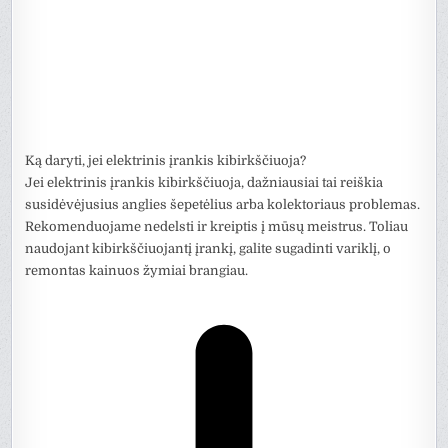
Ką daryti, jei elektrinis įrankis kibirkščiuoja?
Jei elektrinis įrankis kibirkščiuoja, dažniausiai tai reiškia
susidėvėjusius anglies šepetėlius arba kolektoriaus problemas.
Rekomenduojame nedelsti ir kreiptis į mūsų meistrus. Toliau
naudojant kibirkščiuojantį įrankį, galite sugadinti variklį, o
remontas kainuos žymiai brangiau.