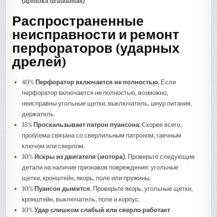
(apmoka draudimas)
Распространенные
неисправности и ремонт
перфораторов (ударных
дрелей)
40%
Перфоратор включается не полностью.
Если
перфоратор включается не полностью, возможно,
неисправны угольные щетки, выключатель, шнур питания,
держатель.
15%
Проскальзывает патрон пуансона.
Скорее всего,
проблема связана со сверлильным патроном, гаечным
ключом или сверлом.
10%
Искры из двигателя (мотора).
Проверьте следующие
детали на наличие признаков повреждения: угольные
щетки, кронштейн, якорь, поле или пружины.
10%
Пуансон дымится.
Проверьте якорь, угольные щетки,
кронштейн, выключатель, поле и корпус.
10%
Удар слишком слабый или сверло работает