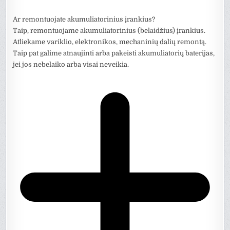
Ar remontuojate akumuliatorinius įrankius?
Taip, remontuojame akumuliatorinius (belaidžius) įrankius.
Atliekame variklio, elektronikos, mechaninių dalių remontą.
Taip pat galime atnaujinti arba pakeisti akumuliatorių baterijas,
jei jos nebelaiko arba visai neveikia.