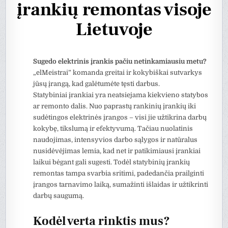
įrankių remontas visoje
Lietuvoje
Sugedo elektrinis įrankis pačiu netinkamiausiu metu?
„elMeistrai” komanda greitai ir kokybiškai sutvarkys
jūsų įrangą, kad galėtumėte tęsti darbus.
Statybiniai įrankiai yra neatsiejama kiekvieno statybos
ar remonto dalis. Nuo paprastų rankinių įrankių iki
sudėtingos elektrinės įrangos – visi jie užtikrina darbų
kokybę, tikslumą ir efektyvumą. Tačiau nuolatinis
naudojimas, intensyvios darbo sąlygos ir natūralus
nusidėvėjimas lemia, kad net ir patikimiausi įrankiai
laikui bėgant gali sugesti. Todėl statybinių įrankių
remontas tampa svarbia sritimi, padedančia prailginti
įrangos tarnavimo laiką, sumažinti išlaidas ir užtikrinti
darbų saugumą.
Kodėl verta rinktis mus?