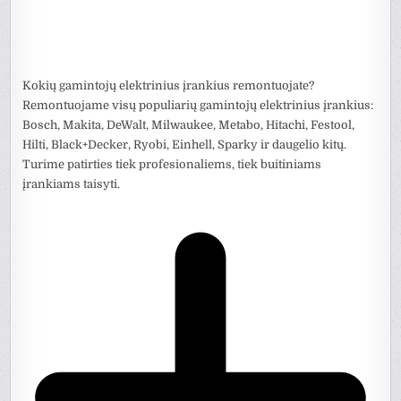
Kokių gamintojų elektrinius įrankius remontuojate?
Remontuojame visų populiarių gamintojų elektrinius įrankius:
Bosch, Makita, DeWalt, Milwaukee, Metabo, Hitachi, Festool,
Hilti, Black+Decker, Ryobi, Einhell, Sparky ir daugelio kitų.
Turime patirties tiek profesionaliems, tiek buitiniams
įrankiams taisyti.