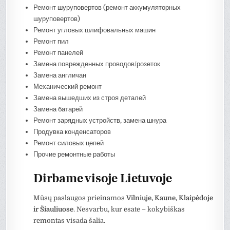
Ремонт шуруповертов (ремонт аккумуляторных
шуруповертов)
Ремонт угловых шлифовальных машин
Ремонт пил
Ремонт панелей
Замена поврежденных проводов/розеток
Замена англичан
Механический ремонт
Замена вышедших из строя деталей
Замена батарей
Ремонт зарядных устройств, замена шнура
Продувка конденсаторов
Ремонт силовых цепей
Прочие ремонтные работы
Dirbame visoje Lietuvoje
Mūsų paslaugos prieinamos
Vilniuje, Kaune, Klaipėdoje
ir Šiauliuose
. Nesvarbu, kur esate – kokybiškas
remontas visada šalia.