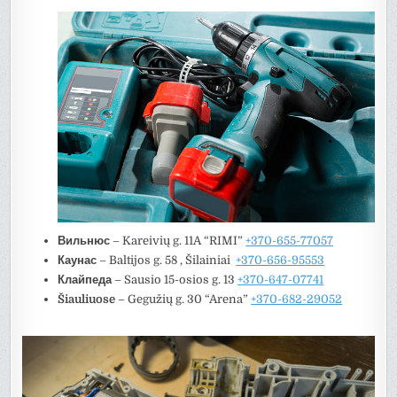
Вильнюс
– Kareivių g. 11A “RIMI”
+370-655-77057
Каунас
– Baltijos g. 58 , Šilainiai
+370-656-95553
Клайпеда
– Sausio 15-osios g. 13
+370-647-07741
Šiauliuose
– Gegužių g. 30 “Arena”
+370-682-29052