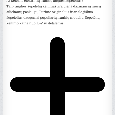
Ar keičiate elektrinių įrankių anglies šepetėlius?
Taip, anglies šepetėlių keitimas yra viena dažniausių mūsų
atliekamų paslaugų. Turime originalius ir analogiškus
šepetėlius daugumai populiarių įrankių modelių. Šepetėlių
keitimo kaina nuo 15 € su detalėmis.