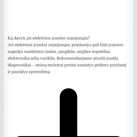
Ką daryti, jei elektrinis įrankis neįsijungia?
Jei elektrinis įrankis neįsijungia, priežastys gali būti įvairios:
sugedęs maitinimo laidas, jungiklis, anglies šepetėliai,
elektronika arba variklis. Rekomenduojame atvežti įrankį
diagnostikai – mūsų meistrai greitai nustatys gedimo priežastį
ir pasiūlys sprendimą.