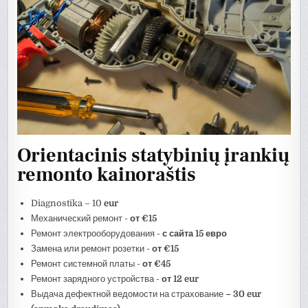
Orientacinis statybinių įrankių
remonto kainoraštis
Diagnostika – 10
eur
Механический ремонт -
от €15
Ремонт электрооборудования -
с сайта
1
5 евро
Замена или ремонт розетки -
от €15
Ремонт системной платы -
от €45
Ремонт зарядного устройства -
от 12 eur
Выдача дефектной ведомости на страхование
– 30 eur