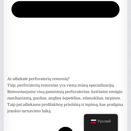
Ar atliekate perforatorių remontą?
Taip, perforatorių remontas yra viena mūsų specializacijų.
Remontuojame visų gamintojų perforatorius: keičiame smūgio
mechanizmą, guolius, anglies šepetėlius, stūmoklius, tarpines.
Taip pat atliekame profilaktinę priežiūrą ir tepimą, kas prailgina
įrankio tarnavimo laiką.
Русский