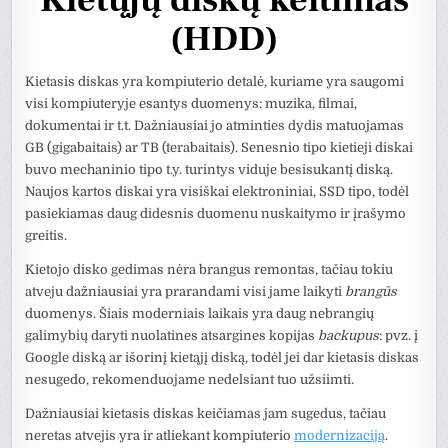
Kietųjų diskų keitimas
(HDD)
Kietasis diskas yra kompiuterio detalė, kuriame yra saugomi
visi kompiuteryje esantys duomenys: muzika, filmai,
dokumentai ir t.t. Dažniausiai jo atminties dydis matuojamas
GB (gigabaitais) ar TB (terabaitais). Senesnio tipo kietieji diskai
buvo mechaninio tipo t.y. turintys viduje besisukantį diską.
Naujos kartos diskai yra visiškai elektroniniai, SSD tipo, todėl
pasiekiamas daug didesnis duomenu nuskaitymo ir įrašymo
greitis.
Kietojo disko gedimas nėra brangus remontas, tačiau tokiu
atveju dažniausiai yra prarandami visi jame laikyti
brangūs
duomenys. Šiais moderniais laikais yra daug nebrangių
galimybių daryti nuolatines atsargines kopijas
backupus
: pvz. į
Google diską ar išorinį kietąjį diską, todėl jei dar kietasis diskas
nesugedo, rekomenduojame nedelsiant tuo užsiimti.
Dažniausiai kietasis diskas keičiamas jam sugedus, tačiau
neretas atvejis yra ir atliekant kompiuterio
modernizaciją
.