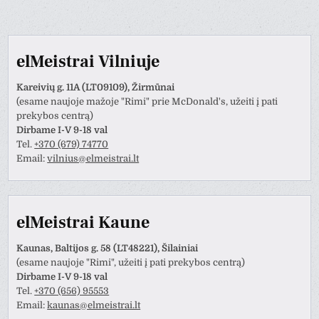
elMeistrai Vilniuje
Kareivių g. 11A (LT09109), Žirmūnai
(esame naujoje mažoje "Rimi" prie McDonald's, užeiti į pati
prekybos centrą)
Dirbame I-V 9-18 val
Tel.
+370 (679) 74770
Email:
vilnius@elmeistrai.lt
elMeistrai Kaune
Kaunas, Baltijos g. 58 (LT48221), Šilainiai
(esame naujoje "Rimi", užeiti į pati prekybos centrą)
Dirbame I-V 9-18 val
Tel.
+370 (656) 95553
Email:
kaunas@elmeistrai.lt