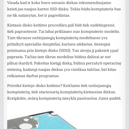
Visada kad ir koks buvo senasis diskas rekomenduojame
keisti jau naujos kartos SSD disku. Tokiu būdu kompiuteris bus
ne tik sutaisytas, bet ir pagreitintas.
Kietasis disko keitimo procedūra gali būti tiek sudėtingesnė,
tiek paprastesnė. Tai labai priklauso nuo kompiuterio modelio.
Tam tikruose nešiojamųjų kompiuterių modeliuose yra
pritaikyti specialūs dangteliai, kuriuos atidarius, tiesiogiai
prieinama prie kietojo disko (HDD). Tuo atveju jį pakeisti ypač
paprasta. Tačiau tam tikrus modelius būtina dalinai ar net
pilnai išardyti. Pakeitus kietąjį diską, būtina perrašyti operacinę
sistemą, kadangi naujas diskas yra visiškau tuščias, bei kitas
reikiamas darbui programas.
Prireikė kietojo disko keitimo? Keičiame tiek nešiojamųjų
kompiuterių, tiek stacionarių kompiuterių kietuosius diskus.
Kreipkitės, mūsų kompiuterių taisykla pasiruošus Jums padėti.