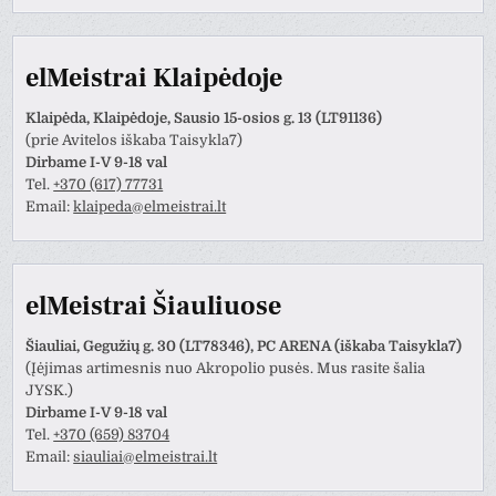
elMeistrai Klaipėdoje
Klaipėda, Klaipėdoje, Sausio 15-osios g. 13 (LT91136)
(prie Avitelos iškaba Taisykla7)
Dirbame I-V 9-18 val
Tel.
+370 (617) 77731
Email:
klaipeda@elmeistrai.lt
elMeistrai Šiauliuose
Šiauliai, Gegužių g. 30 (LT78346), PC ARENA (iškaba Taisykla7)
(Įėjimas artimesnis nuo Akropolio pusės. Mus rasite šalia
JYSK.)
Dirbame I-V 9-18 val
Tel.
+370 (659) 83704
Email:
siauliai@elmeistrai.lt