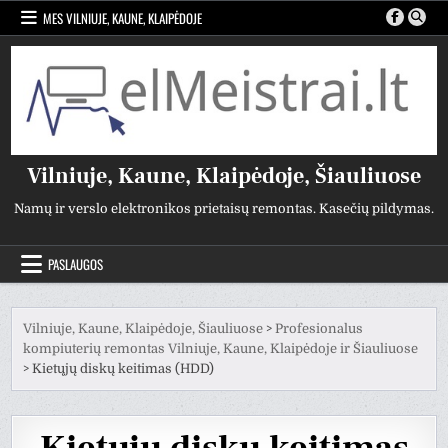
Pereiti
MES VILNIUJE, KAUNE, KLAIPĖDOJE
prie
turinio
Vilniuje, Kaune, Klaipėdoje, Šiauliuose
Namų ir verslo elektronikos prietaisų remontas. Kasečių pildymas.
PASLAUGOS
Vilniuje, Kaune, Klaipėdoje, Šiauliuose
>
Profesionalus
kompiuterių remontas Vilniuje, Kaune, Klaipėdoje ir Šiauliuose
>
Kietųjų diskų keitimas (HDD)