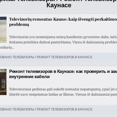
Каунасе
Televizorių remontas Kaune: kaip išvengti perkaitimo
problemų
Televizoriai yra neatsiejama mūsų kasdienio gyvenimo dalis, tači
tinkama priežiūra dažnai pamirštama. Viena iš dažniausių proble
siduria…
ОВАНО:
ТЕЛЕВИЗОРЫ / РЕМОНТ ТЕЛЕВИЗОРОВ В КАУНАСЕ
Ремонт телевизоров в Каунасе: как проверить и за
внутренние кабели
tas Krv
Vytautas Ragaisis
3 metų
prieš 3 metų
Televizoriaus gedimas gali sukelti nemažai nepatogumų, ypač jei 
žiūrėti savo mėgstamas laidas ar filmus. Vienas iš dažniausiai pas
…
Šis naudotojas paliko tik
Šis 
ОВАНО:
ТЕЛЕВИЗОРЫ / РЕМОНТ ТЕЛЕВИЗОРОВ В КАУНАСЕ
įvertinimą.
įver