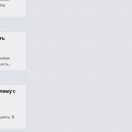
rių
ть
любая
есть...
блему с
ужить. В