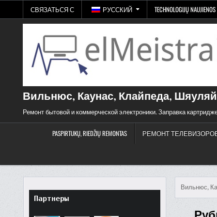
Skip
СВЯЗАТЬСЯ С
РУССКИЙ
TECHNOLOGIJŲ NAUJIENOS
to
content
Вильнюс, Каунас, Клайпеда, Шяуляй
Ремонт бытовой и коммерческой электроники. Заправка картридже
PASPIRTUKŲ, RIEDŽIŲ REMONTAS
РЕМОНТ ТЕЛЕВИЗОРО
Вильнюс, Ка
Партнеры
Руб