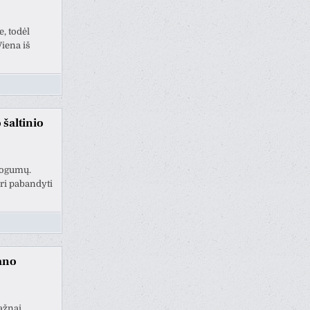
, todėl
Viena iš
 šaltinio
atogumų.
ri pabandyti
rano
ažnai