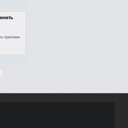
менить
ть признаки
→