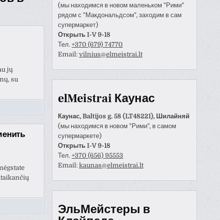
(мы находимся в новом маленьком "Рими"
рядом с "Макдональдсом", заходим в сам
супермаркет)
Открыть I-V 9-18
Тел.
+370 (679) 74770
Email:
vilnius@elmeistrai.lt
au jų
mų, su
elMeistrai Каунас
Каунас, Baltijos g. 58 (LT48221), Шилайняй
(мы находимся в новом "Рими", в самом
менить
супермаркете)
Открыть I-V 9-18
Тел.
+370 (656) 95553
Anastazija Lukoševičienė
Darius Razmislevičius
Email:
kaunas@elmeistrai.lt
prieš 3 metų
prieš 3 metų
mėgstate
itaikančių
naudotojas paliko tik
Mandagus bendravimas ir
ЭльМейстеры в
tinimą.
greitai bei kokybiškai
atliktas darbas.