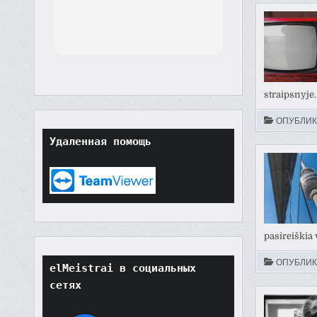
th
orted
though
t
tore
straipsnyje
ard.
hat
ОПУБЛИК
ult
Удаленная помощь
t if
won't
o
their
pasireiškia
ОПУБЛИК
elMeistrai в социальных 
сетях