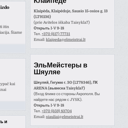
Клайпеде
aizdo
Klaipėda, Klaipėdoje, Sausio 15-osios g. 13
(LT91136)
(prie Avitelos iškaba Taisykla7)
i itin
Открыть I-V 9-18
iacija. Šiame
Тел.
+370 (617) 77731
Email:
klaipeda@elmeistrai.lt
ЭльМейстеры в
Шяуляе
Шяуляй, Гегужю г. 30 (LT78346), ПК
 ypač kai
ARENA (вывеска Taisykla7)
žnai
(Вход ближе со стороны Акрополя. Вы
найдете нас рядом с JYSK).
Открыть I-V 9-18
Тел.
+370 (659) 83704
Email:
siauliai@elmeistrai.lt
ь и