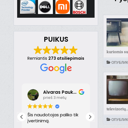
PUIKUS
kuriomis su
Remiantis
273 atsiliepimais
ОПУБЛИК
Aivaras Paukste
Dona
prieš 3 metų
prieš 
televizorių
nt
Šis naudotojas paliko tik
Puikiai!
ОПУБЛИК
just
įvertinimą.