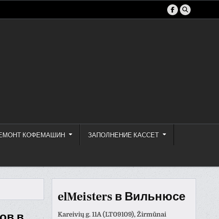
ЕМОНТ КОФЕМАШИН
ЗАПОЛНЕНИЕ КАССЕТ
elMeisters в Вильнюсе
ов в
Kareivių g. 11A (LT09109), Žirmūnai