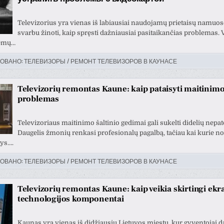
Televizorius yra vienas iš labiausiai naudojamų prietaisų namuose
svarbu žinoti, kaip spręsti dažniausiai pasitaikančias problemas. 
lemų…
ОВАНО:
ТЕЛЕВИЗОРЫ / РЕМОНТ ТЕЛЕВИЗОРОВ В КАУНАСЕ
Televizorių remontas Kaune: kaip pataisyti maitinimo
problemas
Televizoriaus maitinimo šaltinio gedimai gali sukelti didelių nep
Daugelis žmonių renkasi profesionalų pagalbą, tačiau kai kurie no
tys….
ОВАНО:
ТЕЛЕВИЗОРЫ / РЕМОНТ ТЕЛЕВИЗОРОВ В КАУНАСЕ
Televizorių remontas Kaune: kaip veikia skirtingi ek
technologijos komponentai
Kaunas yra vienas iš didžiausių Lietuvos miestų, kur gyventojai d