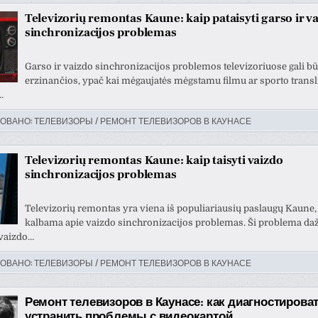
Televizorių remontas Kaune: kaip pataisyti garso ir v
sinchronizacijos problemas
Garso ir vaizdo sinchronizacijos problemos televizoriuose gali būt
erzinančios, ypač kai mėgaujatės mėgstamu filmu ar sporto transl
…
ОВАНО:
ТЕЛЕВИЗОРЫ / РЕМОНТ ТЕЛЕВИЗОРОВ В КАУНАСЕ
Televizorių remontas Kaune: kaip taisyti vaizdo
sinchronizacijos problemas
Televizorių remontas yra viena iš populiariausių paslaugų Kaune,
kalbama apie vaizdo sinchronizacijos problemas. Ši problema da
 vaizdo…
ОВАНО:
ТЕЛЕВИЗОРЫ / РЕМОНТ ТЕЛЕВИЗОРОВ В КАУНАСЕ
Ремонт телевизоров в Каунасе: как диагностироват
устранить проблемы с видеокартой