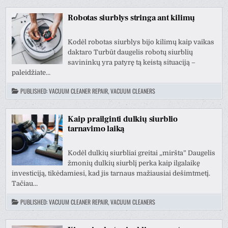
Robotas siurblys stringa ant kilimų
Kodėl robotas siurblys bijo kilimų kaip vaikas
daktaro Turbūt daugelis robotų siurblių
savininkų yra patyrę tą keistą situaciją –
paleidžiate…
PUBLISHED:
VACUUM CLEANER REPAIR, VACUUM CLEANERS
Kaip prailginti dulkių siurblio
tarnavimo laiką
Kodėl dulkių siurbliai greitai „miršta” Daugelis
žmonių dulkių siurblį perka kaip ilgalaikę
investiciją, tikėdamiesi, kad jis tarnaus mažiausiai dešimtmetį.
Tačiau…
PUBLISHED:
VACUUM CLEANER REPAIR, VACUUM CLEANERS