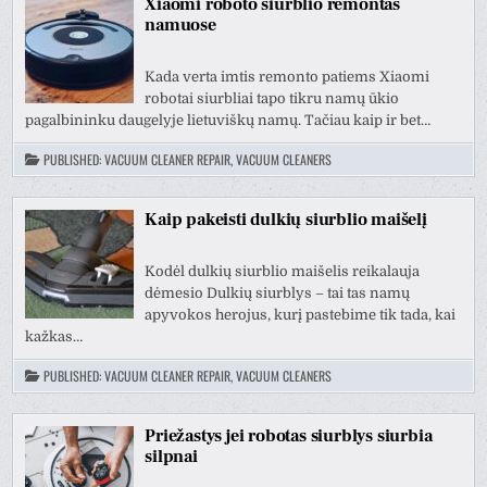
Xiaomi roboto siurblio remontas
namuose
Kada verta imtis remonto patiems Xiaomi
robotai siurbliai tapo tikru namų ūkio
pagalbininku daugelyje lietuviškų namų. Tačiau kaip ir bet…
PUBLISHED:
VACUUM CLEANER REPAIR, VACUUM CLEANERS
Kaip pakeisti dulkių siurblio maišelį
Kodėl dulkių siurblio maišelis reikalauja
dėmesio Dulkių siurblys – tai tas namų
apyvokos herojus, kurį pastebime tik tada, kai
kažkas…
PUBLISHED:
VACUUM CLEANER REPAIR, VACUUM CLEANERS
Priežastys jei robotas siurblys siurbia
silpnai