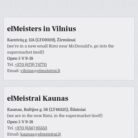
elMeisters in Vilnius
Kareivių g. 11A (LT09109), Žirmūnai
(we're in a new small Rimi near McDonald's, go into the
supermarket itself)
Open I-V 9-18
Tel.
+370 (679) 74770
Email:
vilnius@elmeistrai.lt
elMeistrai Kaunas
Kaunas, Baltijos g. 58 (LT48221), Šilainiai
(we are in the new Rimi, in the supermarket itself)
Open I-V 9-18
Tel.
+370 (656) 95553
Email:
kaunas@elmeistrai.lt