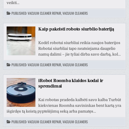
veikti…
PUBLISHED:
VACUUM CLEANER REPAIR, VACUUM CLEANERS
Kaip pakeisti roboto siurblio bateriją
Kodėl robotui siurbliui reikia naujos baterijos
Robotai siurbliai tapo neatsiejama daugelio
namų dalimi – jie tyliai dirba savo darbą, kol…
PUBLISHED:
VACUUM CLEANER REPAIR, VACUUM CLEANERS
iRobot Roomba klaidos kodai ir
sprendimai
Kai robotas pradeda kalbėti savo kalba Turbūt
kiekvienas Roomba savininkas bent kartą yra
išgirdęs tą keistą pyptelėjimų seką arba pamatęs…
PUBLISHED:
VACUUM CLEANER REPAIR, VACUUM CLEANERS