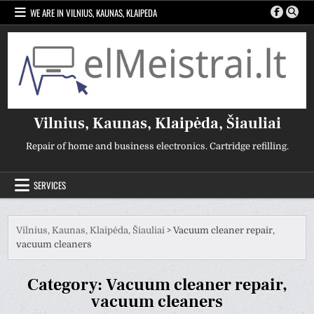
Skip
WE ARE IN VILNIUS, KAUNAS, KLAIPEDA
to
content
Vilnius, Kaunas, Klaipėda, Šiauliai
Repair of home and business electronics. Cartridge refilling.
SERVICES
Vilnius, Kaunas, Klaipėda, Šiauliai
>
Vacuum cleaner repair,
vacuum cleaners
Category:
Vacuum cleaner repair,
vacuum cleaners