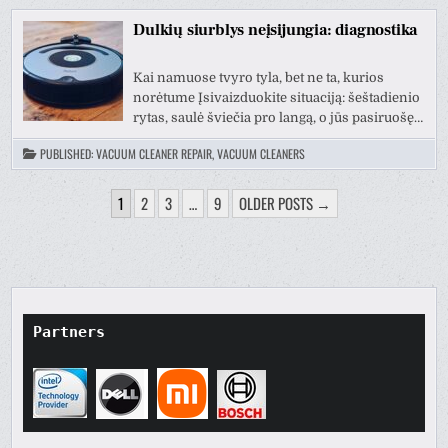
Dulkių siurblys neįsijungia: diagnostika
Kai namuose tvyro tyla, bet ne ta, kurios
norėtume Įsivaizduokite situaciją: šeštadienio
rytas, saulė šviečia pro langą, o jūs pasiruošę…
PUBLISHED:
VACUUM CLEANER REPAIR, VACUUM CLEANERS
POSTS
1
2
3
…
9
OLDER POSTS →
PAGINATION
Partners