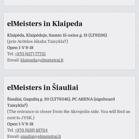
elMeisters in Klaipeda
Klaipėda, Klaipėdoje, Sausio 15-osios g. 13 (LT91136)
(prie Avitelos iškaba Taisykla7)
Open I-V 9-18
Tel.
+370 (617) 77731
Email:
klaipeda@elmeistrai.lt
elMeisters in Šiauliai
Šiauliai, Gegužių g. 30 (LT78346), PC ARENA (signboard
Taisykla7)
(The entrance is closer from the Akropolis side. You will find us
next to JYSK.)
Open I-V 9-18
Tel.
+370 (659) 83704
Email:
siauliai@elmeistrai.lt