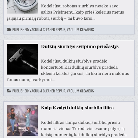
Kodėl jūsų robotas siurblys neteko savo
galios Prisimenu, kaip prieš kelerius metus
įsigijau pirmąjį robotą siurblį – tai buvo tarsi…
PUBLISHED:
VACUUM CLEANER REPAIR, VACUUM CLEANERS
Dulkių siurblys švilpimo priežastys
Kodėl jūsų dulkių siurblys pradėjo
koncertuoti Kai dulkių siurblys pradeda
skleisti keistus garsus, tai tikrai nėra malonus
fonas namų tvarkymui….
PUBLISHED:
VACUUM CLEANER REPAIR, VACUUM CLEANERS
Kaip išvalyti dulkių siurblio filtrą
Kodėl filtras tampa dulkių siurbliu priešu
numeris vienas Turbūt visi esame patyrę tą
keistą momentą, kai dulkių siurblys pradeda