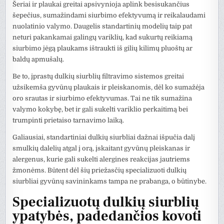
Šeriai ir plaukai greitai apsivynioja aplink besisukančius
šepečius, sumažindami siurbimo efektyvumą ir reikalaudami
nuolatinio valymo. Daugelis standartinių modelių taip pat
neturi pakankamai galingų variklių, kad sukurtų reikiamą
siurbimo jėgą plaukams ištraukti iš gilių kilimų pluoštų ar
baldų apmušalų.
Be to, įprastų dulkių siurblių filtravimo sistemos greitai
užsikemša gyvūnų plaukais ir pleiskanomis, dėl ko sumažėja
oro srautas ir siurbimo efektyvumas. Tai ne tik sumažina
valymo kokybę, bet ir gali sukelti variklio perkaitimą bei
trumpinti prietaiso tarnavimo laiką.
Galiausiai, standartiniai dulkių siurbliai dažnai išpučia dalį
smulkių dalelių atgal į orą, įskaitant gyvūnų pleiskanas ir
alergenus, kurie gali sukelti alergines reakcijas jautriems
žmonėms. Būtent dėl šių priežasčių specializuoti dulkių
siurbliai gyvūnų savininkams tampa ne prabanga, o būtinybe.
Specializuotų dulkių siurblių
ypatybės, padedančios kovoti