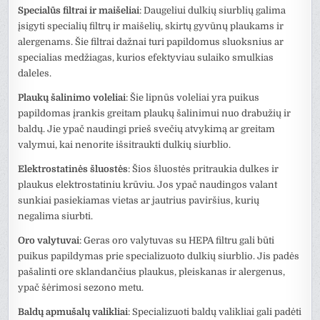
Specialūs filtrai ir maišeliai
: Daugeliui dulkių siurblių galima
įsigyti specialių filtrų ir maišelių, skirtų gyvūnų plaukams ir
alergenams. Šie filtrai dažnai turi papildomus sluoksnius ar
specialias medžiagas, kurios efektyviau sulaiko smulkias
daleles.
Plaukų šalinimo voleliai
: Šie lipnūs voleliai yra puikus
papildomas įrankis greitam plaukų šalinimui nuo drabužių ir
baldų. Jie ypač naudingi prieš svečių atvykimą ar greitam
valymui, kai nenorite išsitraukti dulkių siurblio.
Elektrostatinės šluostės
: Šios šluostės pritraukia dulkes ir
plaukus elektrostatiniu krūviu. Jos ypač naudingos valant
sunkiai pasiekiamas vietas ar jautrius paviršius, kurių
negalima siurbti.
Oro valytuvai
: Geras oro valytuvas su HEPA filtru gali būti
puikus papildymas prie specializuoto dulkių siurblio. Jis padės
pašalinti ore sklandančius plaukus, pleiskanas ir alergenus,
ypač šėrimosi sezono metu.
Baldų apmušalų valikliai
: Specializuoti baldų valikliai gali padėti