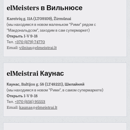
elMeisters в Вильнюсе
Kareivių g. 11A (LT09109), Žirmūnai
(мы находимся в новом маленьком "Рими" рядом с
"Макдональдсом", заходим в сам супермаркет)
Открыть I-V 9-18
Тел.
+370 (679) 74770
Email:
vilnius@elmeistrai.lt
elMeistrai Каунас
Каунас, Baltijos g. 58 (LT48221), Шилайняй
(мы находимся в новом "Рими", в самом супермаркете)
Открыть I-V 9-18
Тел.
+370 (656) 95553
Email:
kaunas@elmeistrai.lt