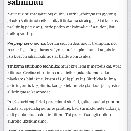
šalinimui
Net ir turint specializuotą dulkių siurblį, efektyviam gyvūnų
plaukų šalinimui reikia taikyti tinkamą strategiją. Štai keletas
praktinių patarimų, kurie padės maksimaliai išnaudoti jūsų
dulkių siurblį:
Регулярная очистка
: Geriau siurbti dažniau ir trumpiau, nei
retai ir ilgai. Reguliarus valymas neleis plaukams kauptis ir
įsiskverbti giliai į kilimus ar baldų apmušalus.
Tinkama siurbimo technika
: Siurbkite lėtai ir metodiškai, ypač
kilimus. Greitas siurbimas nesuteikia pakankamai laiko
plaukams būti ištrauktiems iš gilių pluoštų. Siurbkite kilimą
skirtingomis kryptimis, kad pasiektumėte plaukus, įstrigusius
skirtinguose kampuose.
Prieš siurbimą
: Prieš pradėdami siurbti, galite naudoti guminę
šluotą ar specialią guminę pirštinę, kad surinktumėte didžiąją
dalį plaukų nuo baldų ir kilimų. Tai padės išvengti dulkių
siurblio užsikimšimo.