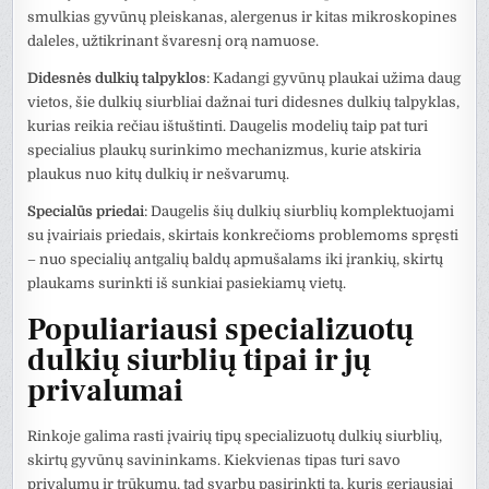
smulkias gyvūnų pleiskanas, alergenus ir kitas mikroskopines
daleles, užtikrinant švaresnį orą namuose.
Didesnės dulkių talpyklos
: Kadangi gyvūnų plaukai užima daug
vietos, šie dulkių siurbliai dažnai turi didesnes dulkių talpyklas,
kurias reikia rečiau ištuštinti. Daugelis modelių taip pat turi
specialius plaukų surinkimo mechanizmus, kurie atskiria
plaukus nuo kitų dulkių ir nešvarumų.
Specialūs priedai
: Daugelis šių dulkių siurblių komplektuojami
su įvairiais priedais, skirtais konkrečioms problemoms spręsti
– nuo specialių antgalių baldų apmušalams iki įrankių, skirtų
plaukams surinkti iš sunkiai pasiekiamų vietų.
Populiariausi specializuotų
dulkių siurblių tipai ir jų
privalumai
Rinkoje galima rasti įvairių tipų specializuotų dulkių siurblių,
skirtų gyvūnų savininkams. Kiekvienas tipas turi savo
privalumų ir trūkumų, tad svarbu pasirinkti tą, kuris geriausiai