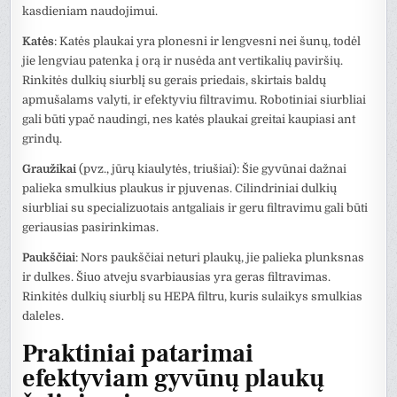
kasdieniam naudojimui.
Katės
: Katės plaukai yra plonesni ir lengvesni nei šunų, todėl
jie lengviau patenka į orą ir nusėda ant vertikalių paviršių.
Rinkitės dulkių siurblį su gerais priedais, skirtais baldų
apmušalams valyti, ir efektyviu filtravimu. Robotiniai siurbliai
gali būti ypač naudingi, nes katės plaukai greitai kaupiasi ant
grindų.
Graužikai
(pvz., jūrų kiaulytės, triušiai): Šie gyvūnai dažnai
palieka smulkius plaukus ir pjuvenas. Cilindriniai dulkių
siurbliai su specializuotais antgaliais ir geru filtravimu gali būti
geriausias pasirinkimas.
Paukščiai
: Nors paukščiai neturi plaukų, jie palieka plunksnas
ir dulkes. Šiuo atveju svarbiausias yra geras filtravimas.
Rinkitės dulkių siurblį su HEPA filtru, kuris sulaikys smulkias
daleles.
Praktiniai patarimai
efektyviam gyvūnų plaukų