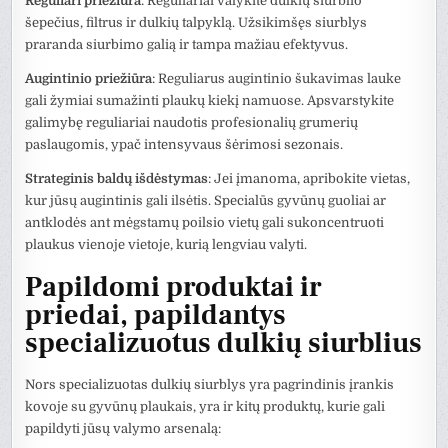
Reguliari priežiūra
: Reguliariai valykite dulkių siurblio
šepečius, filtrus ir dulkių talpyklą. Užsikimšęs siurblys
praranda siurbimo galią ir tampa mažiau efektyvus.
Augintinio priežiūra
: Reguliarus augintinio šukavimas lauke
gali žymiai sumažinti plaukų kiekį namuose. Apsvarstykite
galimybę reguliariai naudotis profesionalių grumerių
paslaugomis, ypač intensyvaus šėrimosi sezonais.
Strateginis baldų išdėstymas
: Jei įmanoma, apribokite vietas,
kur jūsų augintinis gali ilsėtis. Specialūs gyvūnų guoliai ar
antklodės ant mėgstamų poilsio vietų gali sukoncentruoti
plaukus vienoje vietoje, kurią lengviau valyti.
Papildomi produktai ir
priedai, papildantys
specializuotus dulkių siurblius
Nors specializuotas dulkių siurblys yra pagrindinis įrankis
kovoje su gyvūnų plaukais, yra ir kitų produktų, kurie gali
papildyti jūsų valymo arsenalą: