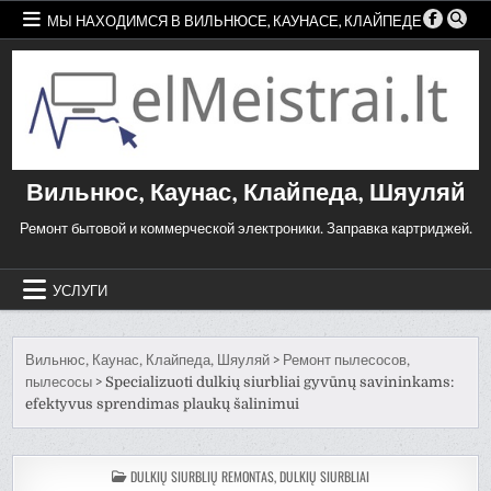
Skip
МЫ НАХОДИМСЯ В ВИЛЬНЮСЕ, КАУНАСЕ, КЛАЙПЕДЕ
to
content
Вильнюс, Каунас, Клайпеда, Шяуляй
Ремонт бытовой и коммерческой электроники. Заправка картриджей.
УСЛУГИ
Вильнюс, Каунас, Клайпеда, Шяуляй
>
Ремонт пылесосов,
пылесосы
>
Specializuoti dulkių siurbliai gyvūnų savininkams:
efektyvus sprendimas plaukų šalinimui
ПОМЕЩЕНО
DULKIŲ SIURBLIŲ REMONTAS, DULKIŲ SIURBLIAI
В