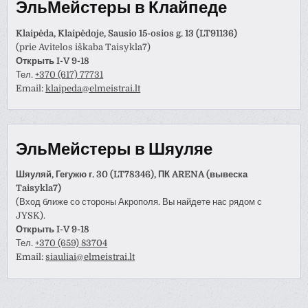
ЭльМейстеры в Клайпеде
Klaipėda, Klaipėdoje, Sausio 15-osios g. 13 (LT91136)
(prie Avitelos iškaba Taisykla7)
Открыть I-V 9-18
Тел.
+370 (617) 77731
Email:
klaipeda@elmeistrai.lt
ЭльМейстеры в Шяуляе
Шяуляй, Гегужю г. 30 (LT78346), ПК ARENA (вывеска
Taisykla7)
(Вход ближе со стороны Акрополя. Вы найдете нас рядом с
JYSK).
Открыть I-V 9-18
Тел.
+370 (659) 83704
Email:
siauliai@elmeistrai.lt