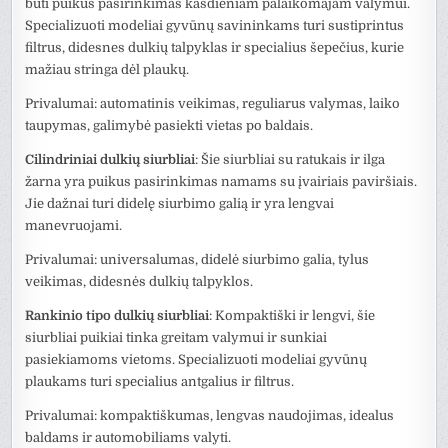
būti puikus pasirinkimas kasdieniam palaikomajam valymui.
Specializuoti modeliai gyvūnų savininkams turi sustiprintus
filtrus, didesnes dulkių talpyklas ir specialius šepečius, kurie
mažiau stringa dėl plaukų.
Privalumai: automatinis veikimas, reguliarus valymas, laiko
taupymas, galimybė pasiekti vietas po baldais.
Cilindriniai dulkių siurbliai
: Šie siurbliai su ratukais ir ilga
žarna yra puikus pasirinkimas namams su įvairiais paviršiais.
Jie dažnai turi didelę siurbimo galią ir yra lengvai
manevruojami.
Privalumai: universalumas, didelė siurbimo galia, tylus
veikimas, didesnės dulkių talpyklos.
Rankinio tipo dulkių siurbliai
: Kompaktiški ir lengvi, šie
siurbliai puikiai tinka greitam valymui ir sunkiai
pasiekiamoms vietoms. Specializuoti modeliai gyvūnų
plaukams turi specialius antgalius ir filtrus.
Privalumai: kompaktiškumas, lengvas naudojimas, idealus
baldams ir automobiliams valyti.