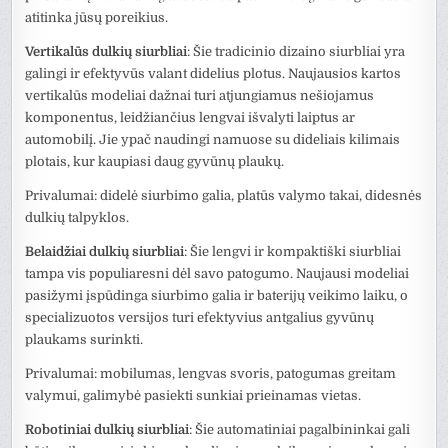
atitinka jūsų poreikius.
Vertikalūs dulkių siurbliai
: Šie tradicinio dizaino siurbliai yra
galingi ir efektyvūs valant didelius plotus. Naujausios kartos
vertikalūs modeliai dažnai turi atjungiamus nešiojamus
komponentus, leidžiančius lengvai išvalyti laiptus ar
automobilį. Jie ypač naudingi namuose su dideliais kilimais
plotais, kur kaupiasi daug gyvūnų plaukų.
Privalumai: didelė siurbimo galia, platūs valymo takai, didesnės
dulkių talpyklos.
Belaidžiai dulkių siurbliai
: Šie lengvi ir kompaktiški siurbliai
tampa vis populiaresni dėl savo patogumo. Naujausi modeliai
pasižymi įspūdinga siurbimo galia ir baterijų veikimo laiku, o
specializuotos versijos turi efektyvius antgalius gyvūnų
plaukams surinkti.
Privalumai: mobilumas, lengvas svoris, patogumas greitam
valymui, galimybė pasiekti sunkiai prieinamas vietas.
Robotiniai dulkių siurbliai
: Šie automatiniai pagalbininkai gali