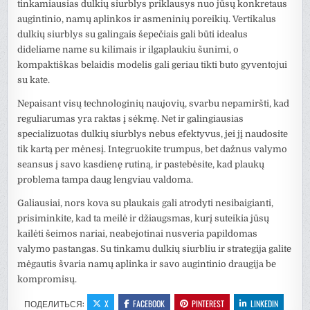
tinkamiausias dulkių siurblys priklausys nuo jūsų konkretaus
augintinio, namų aplinkos ir asmeninių poreikių. Vertikalus
dulkių siurblys su galingais šepečiais gali būti idealus
dideliame name su kilimais ir ilgaplaukiu šunimi, o
kompaktiškas belaidis modelis gali geriau tikti buto gyventojui
su kate.
Nepaisant visų technologinių naujovių, svarbu nepamiršti, kad
reguliarumas yra raktas į sėkmę. Net ir galingiausias
specializuotas dulkių siurblys nebus efektyvus, jei jį naudosite
tik kartą per mėnesį. Integruokite trumpus, bet dažnus valymo
seansus į savo kasdienę rutiną, ir pastebėsite, kad plaukų
problema tampa daug lengviau valdoma.
Galiausiai, nors kova su plaukais gali atrodyti nesibaigianti,
prisiminkite, kad ta meilė ir džiaugsmas, kurį suteikia jūsų
kailėti šeimos nariai, neabejotinai nusveria papildomas
valymo pastangas. Su tinkamu dulkių siurbliu ir strategija galite
mėgautis švaria namų aplinka ir savo augintinio draugija be
kompromisų.
ПОДЕЛИТЬСЯ:
X
FACEBOOK
PINTEREST
LINKEDIN