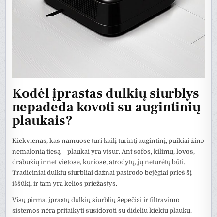
Kodėl įprastas dulkių siurblys
nepadeda kovoti su augintinių
plaukais?
Kiekvienas, kas namuose turi kailį turintį augintinį, puikiai žino
nemalonią tiesą – plaukai yra visur. Ant sofos, kilimų, lovos,
drabužių ir net vietose, kuriose, atrodytų, jų neturėtų būti.
Tradiciniai dulkių siurbliai dažnai pasirodo bejėgiai prieš šį
iššūkį, ir tam yra kelios priežastys.
Visų pirma, įprastų dulkių siurblių šepečiai ir filtravimo
sistemos nėra pritaikyti susidoroti su dideliu kiekiu plaukų.