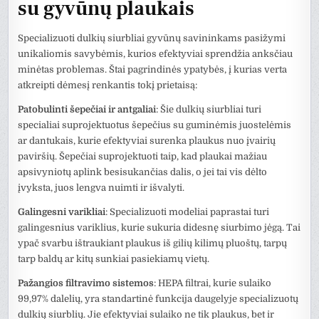
su gyvūnų plaukais
Specializuoti dulkių siurbliai gyvūnų savininkams pasižymi
unikaliomis savybėmis, kurios efektyviai sprendžia anksčiau
minėtas problemas. Štai pagrindinės ypatybės, į kurias verta
atkreipti dėmesį renkantis tokį prietaisą:
Patobulinti šepečiai ir antgaliai
: Šie dulkių siurbliai turi
specialiai suprojektuotus šepečius su guminėmis juostelėmis
ar dantukais, kurie efektyviai surenka plaukus nuo įvairių
paviršių. Šepečiai suprojektuoti taip, kad plaukai mažiau
apsivyniotų aplink besisukančias dalis, o jei tai vis dėlto
įvyksta, juos lengva nuimti ir išvalyti.
Galingesni varikliai
: Specializuoti modeliai paprastai turi
galingesnius variklius, kurie sukuria didesnę siurbimo jėgą. Tai
ypač svarbu ištraukiant plaukus iš gilių kilimų pluoštų, tarpų
tarp baldų ar kitų sunkiai pasiekiamų vietų.
Pažangios filtravimo sistemos
: HEPA filtrai, kurie sulaiko
99,97% dalelių, yra standartinė funkcija daugelyje specializuotų
dulkių siurblių. Jie efektyviai sulaiko ne tik plaukus, bet ir