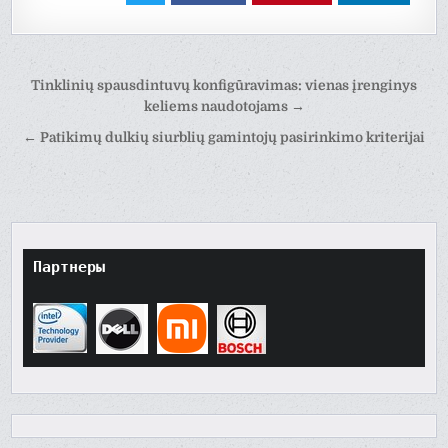
Навигация
Tinklinių spausdintuvų konfigūravimas: vienas įrenginys
по
keliems naudotojams →
записям
← Patikimų dulkių siurblių gamintojų pasirinkimo kriterijai
Партнеры