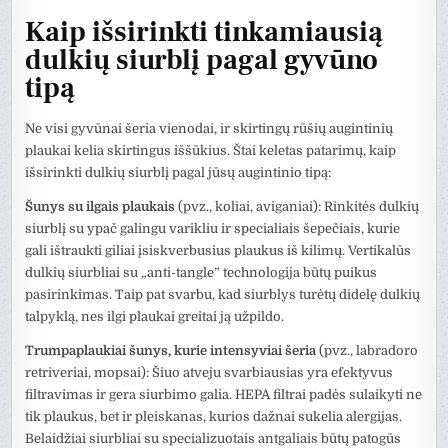
Kaip išsirinkti tinkamiausią
dulkių siurblį pagal gyvūno
tipą
Ne visi gyvūnai šeria vienodai, ir skirtingų rūšių augintinių
plaukai kelia skirtingus iššūkius. Štai keletas patarimų, kaip
išsirinkti dulkių siurblį pagal jūsų augintinio tipą:
Šunys su ilgais plaukais
(pvz., koliai, aviganiai): Rinkitės dulkių
siurblį su ypač galingu varikliu ir specialiais šepečiais, kurie
gali ištraukti giliai įsiskverbusius plaukus iš kilimų. Vertikalūs
dulkių siurbliai su „anti-tangle” technologija būtų puikus
pasirinkimas. Taip pat svarbu, kad siurblys turėtų didelę dulkių
talpyklą, nes ilgi plaukai greitai ją užpildo.
Trumpaplaukiai šunys, kurie intensyviai šeria
(pvz., labradoro
retriveriai, mopsai): Šiuo atveju svarbiausias yra efektyvus
filtravimas ir gera siurbimo galia. HEPA filtrai padės sulaikyti ne
tik plaukus, bet ir pleiskanas, kurios dažnai sukelia alergijas.
Belaidžiai siurbliai su specializuotais antgaliais būtų patogūs