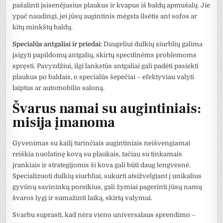
pašalinti įsisenėjusius plaukus ir kvapus iš baldų apmušalų. Jie
ypač naudingi, jei jūsų augintinis mėgsta ilsėtis ant sofos ar
kitų minkštų baldų.
Specialūs antgaliai ir priedai
: Daugeliui dulkių siurblių galima
įsigyti papildomų antgalių, skirtų specifinėms problemoms
spręsti. Pavyzdžiui, ilgi lankstūs antgaliai gali padėti pasiekti
plaukus po baldais, o specialūs šepečiai – efektyviau valyti
laiptus ar automobilio saloną.
Švarus namai su augintiniais:
misija įmanoma
Gyvenimas su kailį turinčiais augintiniais neišvengiamai
reiškia nuolatinę kovą su plaukais, tačiau su tinkamais
įrankiais ir strategijomis ši kova gali būti daug lengvesnė.
Specializuoti dulkių siurbliai, sukurti atsižvelgiant į unikalius
gyvūnų savininkų poreikius, gali žymiai pagerinti jūsų namų
švaros lygį ir sumažinti laiką, skirtą valymui.
Svarbu suprasti, kad nėra vieno universalaus sprendimo –