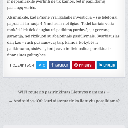
ir nepamirškite įvertinti ne tik kainos, bet ir papildomų
paslaugų vertės.
Atsiminkite, kad iPhone yra ilgalaikė investicija – šie telefonai
paprastai tarnauja 4-5 metus ar net ilgiau. Todėl kartais verta
mokėti šiek tiek daugiau už patikimą pardavėją ir geresnę
garantiją, nei rizikuoti su abejotinais pasiūlymais. Svarbiausias
dalykas – rasti pusiausvyrą tarp kainos, kokybės ir
patikimumo, atsižvelgiant į savo individualius poreikius ir
finansines galimybes.
ПОДЕЛИТЬСЯ:
X
FACEBOOK
PINTEREST
LINKEDIN
Навигация
WiFi routerio pasirinkimas Lietuvos namams →
по
← Android vs iOS: kuri sistema tinka lietuvių poreikiams?
записям