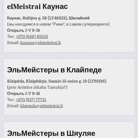
elMeistrai Каунас
Каунас, Baltijos g. 58 (LT48221), Шилайняй
(мы находимся в новом "Рими", в самом супермаркете)
Открыть I-V 9-18
Тел.
+370 (656) 95553
Email:
kaunas@elmeistrai.lt
ЭльМейстеры в Клайпеде
Klaipėda, Klaipėdoje, Sausio 15-osios g. 13 (LT91136)
(prie Avitelos iškaba Taisykla7)
Открыть I-V 9-18
Тел.
+370 (617) 77731
Email:
klaipeda@elmeistrai.lt
ЭльМейстеры в Шяуляе