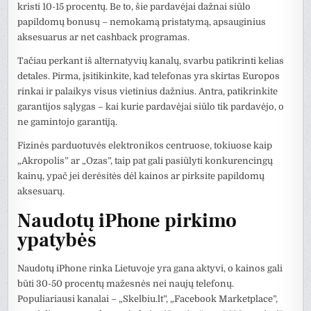
kristi 10-15 procentų. Be to, šie pardavėjai dažnai siūlo
papildomų bonusų – nemokamą pristatymą, apsauginius
aksesuarus ar net cashback programas.
Tačiau perkant iš alternatyvių kanalų, svarbu patikrinti kelias
detales. Pirma, įsitikinkite, kad telefonas yra skirtas Europos
rinkai ir palaikys visus vietinius dažnius. Antra, patikrinkite
garantijos sąlygas – kai kurie pardavėjai siūlo tik pardavėjo, o
ne gamintojo garantiją.
Fizinės parduotuvės elektronikos centruose, tokiuose kaip
„Akropolis” ar „Ozas”, taip pat gali pasiūlyti konkurencingų
kainų, ypač jei derėsitės dėl kainos ar pirksite papildomų
aksesuarų.
Naudotų iPhone pirkimo
ypatybės
Naudotų iPhone rinka Lietuvoje yra gana aktyvi, o kainos gali
būti 30-50 procentų mažesnės nei naujų telefonų.
Populiariausi kanalai – „Skelbiu.lt”, „Facebook Marketplace”,