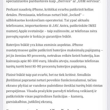
specializuotos parduotuvės kaip „iService” ar „GSM servisai”.
Perkant naudotą iPhone, kritiškai svarbu patikrinti kelias
detales. Pirmiausia, telefonas neturi būti „locked” –
užblokuotas konkrečiam operatoriui. Tai ypač aktualu
telefonams, importuotiems iš JAV. Antra, patikrinkite IMEI
numerį Apple svetainėje – taip sužinosite, ar telefonas nėra
pavogtų sąraše ir kokia jo garantijos būklė.
Baterijos būklė yra kitas esminis aspektas. iPhone
nustatymuose galite patikrinti baterijos maksimalų pajėgumą –
jei jis žemiau 80 procentų, netrukus reikės keisti bateriją, kas
kainuoja apie 80-100 eurų. Idealiu atveju, naudotas telefonas
turėtų turėti bent 85-90 procentų baterijos pajėgumą.
Fizinė būklė taip pat svarbi, bet ne tiek kritinė. Smulkūs
įbrėžimai paprastai neturi poveikio funkcionalumui, tačiau
ekrano plyšiai ar vandens pažeidimo ženklai turėtų būti rimtas
perspėjimas. Visada prašykite parodyti telefoną veikiantį ir
patikrinkite visas pagrindines funkcijas – kamerą,
garsiakalbius, jutiklinį ekraną.