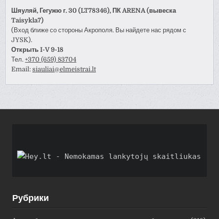
Шяуляй, Гегужю г. 30 (LT78346), ПК ARENA (вывеска
Taisykla7)
(Вход ближе со стороны Акрополя. Вы найдете нас рядом с
JYSK).
Открыть I-V 9-18
Тел.
+370 (659) 83704
Email:
siauliai@elmeistrai.lt
Рубрики