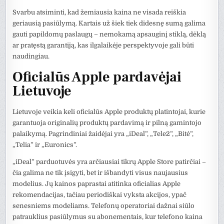
Svarbu atsiminti, kad žemiausia kaina ne visada reiškia
geriausią pasiūlymą. Kartais už šiek tiek didesnę sumą galima
gauti papildomų paslaugų – nemokamą apsauginį stiklą, dėklą
ar pratęstą garantiją, kas ilgalaikėje perspektyvoje gali būti
naudingiau.
Oficialūs Apple pardavėjai
Lietuvoje
Lietuvoje veikia keli oficialūs Apple produktų platintojai, kurie
garantuoja originalių produktų pardavimą ir pilną gamintojo
palaikymą. Pagrindiniai žaidėjai yra „iDeal”, „Tele2”, „Bitė”,
„Telia” ir „Euronics”.
„iDeal” parduotuvės yra arčiausiai tikrų Apple Store patirčiai –
čia galima ne tik įsigyti, bet ir išbandyti visus naujausius
modelius. Jų kainos paprastai atitinka oficialias Apple
rekomendacijas, tačiau periodiškai vyksta akcijos, ypač
senesniems modeliams. Telefonų operatoriai dažnai siūlo
patrauklius pasiūlymus su abonementais, kur telefono kaina