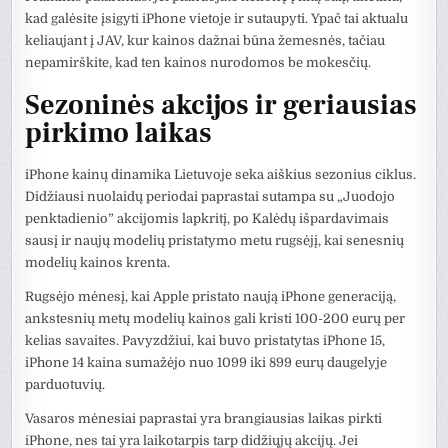
kad galėsite įsigyti iPhone vietoje ir sutaupyti. Ypač tai aktualu
keliaujant į JAV, kur kainos dažnai būna žemesnės, tačiau
nepamirškite, kad ten kainos nurodomos be mokesčių.
Sezoninės akcijos ir geriausias
pirkimo laikas
iPhone kainų dinamika Lietuvoje seka aiškius sezonius ciklus.
Didžiausi nuolaidų periodai paprastai sutampa su „Juodojo
penktadienio” akcijomis lapkritį, po Kalėdų išpardavimais
sausį ir naujų modelių pristatymo metu rugsėjį, kai senesnių
modelių kainos krenta.
Rugsėjo mėnesį, kai Apple pristato naują iPhone generaciją,
ankstesnių metų modelių kainos gali kristi 100-200 eurų per
kelias savaites. Pavyzdžiui, kai buvo pristatytas iPhone 15,
iPhone 14 kaina sumažėjo nuo 1099 iki 899 eurų daugelyje
parduotuvių.
Vasaros mėnesiai paprastai yra brangiausias laikas pirkti
iPhone, nes tai yra laikotarpis tarp didžiųjų akcijų. Jei