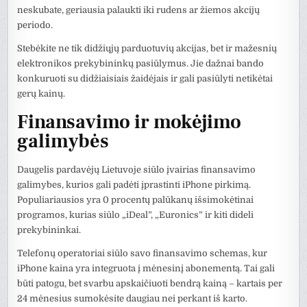
neskubate, geriausia palaukti iki rudens ar žiemos akcijų
periodo.
Stebėkite ne tik didžiųjų parduotuvių akcijas, bet ir mažesnių
elektronikos prekybininkų pasiūlymus. Jie dažnai bando
konkuruoti su didžiaisiais žaidėjais ir gali pasiūlyti netikėtai
gerų kainų.
Finansavimo ir mokėjimo
galimybės
Daugelis pardavėjų Lietuvoje siūlo įvairias finansavimo
galimybes, kurios gali padėti įprastinti iPhone pirkimą.
Populiariausios yra 0 procentų palūkanų išsimokėtinai
programos, kurias siūlo „iDeal”, „Euronics” ir kiti dideli
prekybininkai.
Telefonų operatoriai siūlo savo finansavimo schemas, kur
iPhone kaina yra integruota į mėnesinį abonementą. Tai gali
būti patogu, bet svarbu apskaičiuoti bendrą kainą – kartais per
24 mėnesius sumokėsite daugiau nei perkant iš karto.