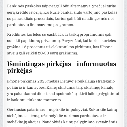
Bankinės paskolos taip pat gali būti alternatyva, ypač jei turite
gerą kredito istoriją. Kai kurie bankai siūlo vartojimo paskolas
su patraukliais procentais, kurios gali būti naudingesnės nei
parduotuvių finansavimo programos.
Kreditinės kortelės su cashback ar taškų programomis gali
suteikti papildomų privalumų. Pavyzdžiui, kai kurios kortelės
grąžina 1-2 procentus už elektronikos pirkimus, kas iPhone
atveju gali reikšti 20-30 eurų grąžinimą.
Išmintingas pirkėjas – informuotas
pirkėjas
iPhone pirkimas 2025 metais Lietuvoje reikalauja strateginio
požiūrio ir kantrybės. Kainų skirtumai tarp skirtingų kanalų
yra pakankamai dideli, kad apsimokėtų skirti laiko palyginimui
ir laukimui tinkamo momento.
Geriausias patarimas – nepirkite impulsyviai. Sukurkite kainų
stebėjimo sistemą, užsirašykite norimas parduotuves ir
stebėkite jų akcijas. Naudokitės kainų palyginimo svetainėmis