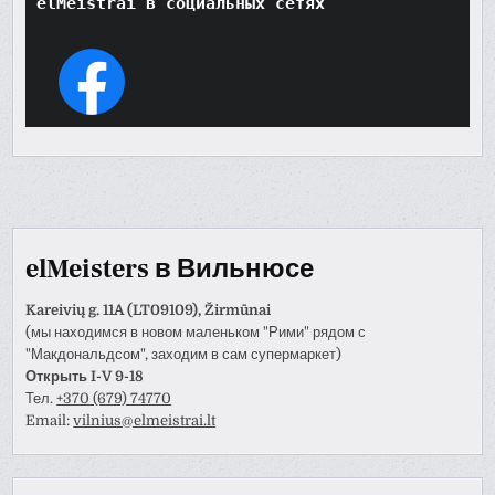
elMeistrai в социальных сетях
elMeisters в Вильнюсе
Kareivių g. 11A (LT09109), Žirmūnai
(мы находимся в новом маленьком "Рими" рядом с
"Макдональдсом", заходим в сам супермаркет)
Открыть I-V 9-18
Тел.
+370 (679) 74770
Email:
vilnius@elmeistrai.lt