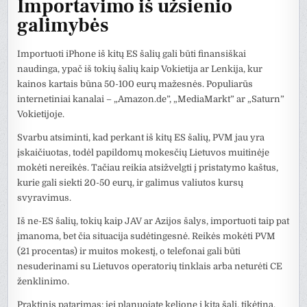
Importavimo iš užsienio
galimybės
Importuoti iPhone iš kitų ES šalių gali būti finansiškai
naudinga, ypač iš tokių šalių kaip Vokietija ar Lenkija, kur
kainos kartais būna 50-100 eurų mažesnės. Populiarūs
internetiniai kanalai – „Amazon.de”, „MediaMarkt” ar „Saturn”
Vokietijoje.
Svarbu atsiminti, kad perkant iš kitų ES šalių, PVM jau yra
įskaičiuotas, todėl papildomų mokesčių Lietuvos muitinėje
mokėti nereikės. Tačiau reikia atsižvelgti į pristatymo kaštus,
kurie gali siekti 20-50 eurų, ir galimus valiutos kursų
svyravimus.
Iš ne-ES šalių, tokių kaip JAV ar Azijos šalys, importuoti taip pat
įmanoma, bet čia situacija sudėtingesnė. Reikės mokėti PVM
(21 procentas) ir muitos mokestį, o telefonai gali būti
nesuderinami su Lietuvos operatorių tinklais arba neturėti CE
ženklinimo.
Praktinis patarimas: jei planuojate kelionę į kitą šalį, tikėtina,