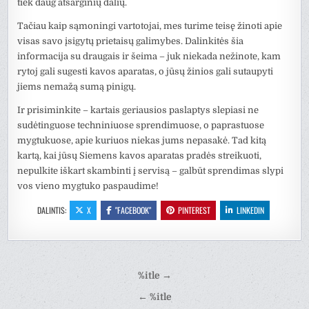
tiek daug atsarginių dalių.
Tačiau kaip sąmoningi vartotojai, mes turime teisę žinoti apie
visas savo įsigytų prietaisų galimybes. Dalinkitės šia
informacija su draugais ir šeima – juk niekada nežinote, kam
rytoj gali sugesti kavos aparatas, o jūsų žinios gali sutaupyti
jiems nemažą sumą pinigų.
Ir prisiminkite – kartais geriausios paslaptys slepiasi ne
sudėtinguose techniniuose sprendimuose, o paprastuose
mygtukuose, apie kuriuos niekas jums nepasakė. Tad kitą
kartą, kai jūsų Siemens kavos aparatas pradės streikuoti,
nepulkite iškart skambinti į servisą – galbūt sprendimas slypi
vos vieno mygtuko paspaudime!
DALINTIS:
X
"FACEBOOK"
PINTEREST
LINKEDIN
Navigacija
%itle →
tarp
← %itle