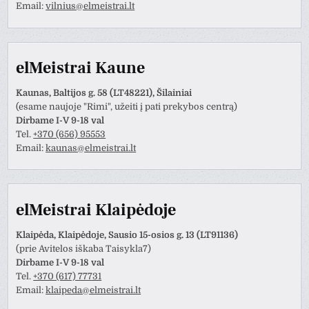
Email:
vilnius@elmeistrai.lt
elMeistrai Kaune
Kaunas, Baltijos g. 58 (LT48221), Šilainiai
(esame naujoje "Rimi", užeiti į pati prekybos centrą)
Dirbame I-V 9-18 val
Tel.
+370 (656) 95553
Email:
kaunas@elmeistrai.lt
elMeistrai Klaipėdoje
Klaipėda, Klaipėdoje, Sausio 15-osios g. 13 (LT91136)
(prie Avitelos iškaba Taisykla7)
Dirbame I-V 9-18 val
Tel.
+370 (617) 77731
Email:
klaipeda@elmeistrai.lt