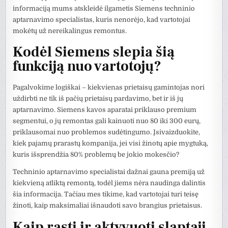
informaciją mums atskleidė ilgametis Siemens techninio
aptarnavimo specialistas, kuris nenorėjo, kad vartotojai
mokėtų už nereikalingus remontus.
Kodėl Siemens slepia šią
funkciją nuo vartotojų?
Pagalvokime logiškai – kiekvienas prietaisų gamintojas nori
uždirbti ne tik iš pačių prietaisų pardavimo, bet ir iš jų
aptarnavimo. Siemens kavos aparatai priklauso premium
segmentui, o jų remontas gali kainuoti nuo 80 iki 300 eurų,
priklausomai nuo problemos sudėtingumo. Įsivaizduokite,
kiek pajamų prarastų kompanija, jei visi žinotų apie mygtuką,
kuris išsprendžia 80% problemų be jokio mokesčio?
Techninio aptarnavimo specialistai dažnai gauna premiją už
kiekvieną atliktą remontą, todėl jiems nėra naudinga dalintis
šia informacija. Tačiau mes tikime, kad vartotojai turi teisę
žinoti, kaip maksimaliai išnaudoti savo brangius prietaisus.
Kaip rasti ir aktyvuoti slaptąjį