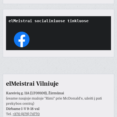
elMeistrai socialiniuose tinkluose
elMeistrai Vilniuje
Kareivių g. 11A (LT09109), Žirmūnai
(esame naujoje mažoje "Rimi" prie McDonald's, užeiti į pati
prekybos centrą)
Dirbame I-V 9-18 val
Tel.
+370 (679) 74770