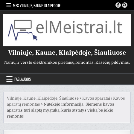
Pereiti
MES VILNIUJE, KAUNE, KLAIPĖDOJE
prie
turinio
Vilniuje, Kaune, Klaipėdoje, Šiauliuose
Namų ir verslo elektronikos prietaisų remontas. Kasečių pildymas.
PASLAUGOS
Vilniuje, Kaune, Klaipėdoje, Šiauliuose
>
Kavos aparatai / Kavos
aparatų remontas
>
Nutekėjo informacija! Siemens kavos
aparatas turi slaptą mygtuką, kuris atstatys viską be jokio
remonto!