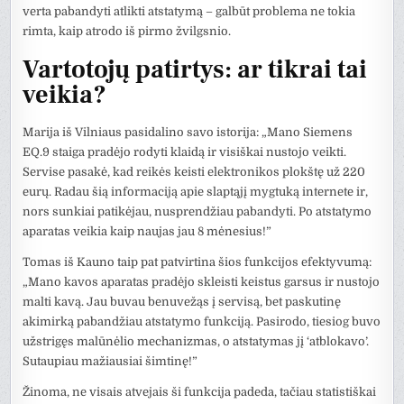
verta pabandyti atlikti atstatymą – galbūt problema ne tokia
rimta, kaip atrodo iš pirmo žvilgsnio.
Vartotojų patirtys: ar tikrai tai
veikia?
Marija iš Vilniaus pasidalino savo istorija: „Mano Siemens
EQ.9 staiga pradėjo rodyti klaidą ir visiškai nustojo veikti.
Servise pasakė, kad reikės keisti elektronikos plokštę už 220
eurų. Radau šią informaciją apie slaptąjį mygtuką internete ir,
nors sunkiai patikėjau, nusprendžiau pabandyti. Po atstatymo
aparatas veikia kaip naujas jau 8 mėnesius!”
Tomas iš Kauno taip pat patvirtina šios funkcijos efektyvumą:
„Mano kavos aparatas pradėjo skleisti keistus garsus ir nustojo
malti kavą. Jau buvau benuvežąs į servisą, bet paskutinę
akimirką pabandžiau atstatymo funkciją. Pasirodo, tiesiog buvo
užstrigęs malūnėlio mechanizmas, o atstatymas jį ‘atblokavo’.
Sutaupiau mažiausiai šimtinę!”
Žinoma, ne visais atvejais ši funkcija padeda, tačiau statistiškai