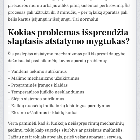
priežiūros meniu arba jis atliks pilną sistemos perkrovimą. Šis
procesas gali užtrukti iki 3 minučių – per tą laiką aparatas gali
kelis kartus įsijungti ir išsijungti. Tai normalu!
Kokias problemas išsprendžia
slaptasis atstatymo mygtukas?
Šis paslėptas atstatymo mechanizmas gali išspręsti daugybę
dažniausiai pasitaikančių kavos aparatų problemų:
– Vandens tiekimo sutrikimus
– Malimo mechanizmo užsikirtimus
– Programinės įrangos klaidas
– Temperatūros jutiklio nesklandumus
– Slėgio sistemos sutrikimus
– Kalkių nuosėdų indikatorių klaidingus parodymus
– Ekrano užšalimus ir klaidų kodus
Verta paminėti, kad ši funkcija neišspręs rimtų mechaninių
gedimų, tokių kaip sugedęs siurblys ar pažeistas malūnėlis.
Tačiau net ir tokiais atvejais, prieš vežant aparatą į servisą,