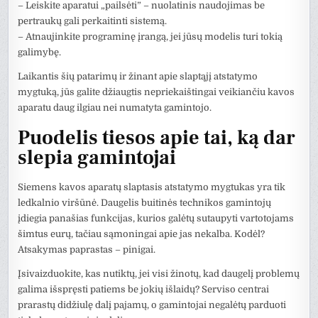
– Leiskite aparatui „pailsėti” – nuolatinis naudojimas be
pertraukų gali perkaitinti sistemą.
– Atnaujinkite programinę įrangą, jei jūsų modelis turi tokią
galimybę.
Laikantis šių patarimų ir žinant apie slaptąjį atstatymo
mygtuką, jūs galite džiaugtis nepriekaištingai veikiančiu kavos
aparatu daug ilgiau nei numatyta gamintojo.
Puodelis tiesos apie tai, ką dar
slepia gamintojai
Siemens kavos aparatų slaptasis atstatymo mygtukas yra tik
ledkalnio viršūnė. Daugelis buitinės technikos gamintojų
įdiegia panašias funkcijas, kurios galėtų sutaupyti vartotojams
šimtus eurų, tačiau sąmoningai apie jas nekalba. Kodėl?
Atsakymas paprastas – pinigai.
Įsivaizduokite, kas nutiktų, jei visi žinotų, kad daugelį problemų
galima išspręsti patiems be jokių išlaidų? Serviso centrai
prarastų didžiulę dalį pajamų, o gamintojai negalėtų parduoti