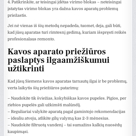
4. Patikrinkite, ar teisingai įdėtas virimo blokas – neteisingai
įstatytas virimo blokas yra dažna kavos aparatų problemų
priežastis.
Jei nė vienas iš šių metodų nepadeda, tuomet, deja, gali būti,
kad jūsų aparatas turi rimtesnį gedimą, kuriam išspręsti reikės
profesionalaus remonto.
Kavos aparato priežiūros
paslaptys ilgaamžiškumui
užtikrinti
Kad jūsų Siemens kavos aparatas tarnautų ilgai ir be problemų,
verta laikytis šių priežiūros patarimų:
– Naudokite tik šviežias, kokybiškas kavos pupeles. Pigios, per
riebios pupelės gali užkimšti malūnėlį.
– Reguliariai valykite aparatą pagal gamintojo rekomendacijas
– idealiu atveju, atlikite gilų valymą kas 2-3 mėnesius.
– Naudokite filtruotą vandenį – tai sumažins kalkių nuosėdų
kaupimąsi.