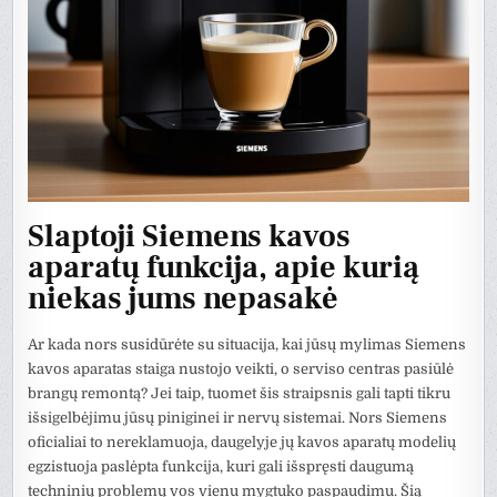
Slaptoji Siemens kavos
aparatų funkcija, apie kurią
niekas jums nepasakė
Ar kada nors susidūrėte su situacija, kai jūsų mylimas Siemens
kavos aparatas staiga nustojo veikti, o serviso centras pasiūlė
brangų remontą? Jei taip, tuomet šis straipsnis gali tapti tikru
išsigelbėjimu jūsų piniginei ir nervų sistemai. Nors Siemens
oficialiai to nereklamuoja, daugelyje jų kavos aparatų modelių
egzistuoja paslėpta funkcija, kuri gali išspręsti daugumą
techninių problemų vos vienu mygtuko paspaudimu. Šią