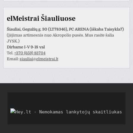
elMeistrai Šiauliuose
Šiauliai, Gegužių g. 30 (LT78346), PC ARENA (iškaba Taisykla7)
(Įėjimas artimesnis nuo Akropolio pusės. Mus rasite šalia
JYSK.)
Dirbame I-V 9-18 val
Tel.
+370 (659) 83704
Email:
siauliai@elmeistrai.lt