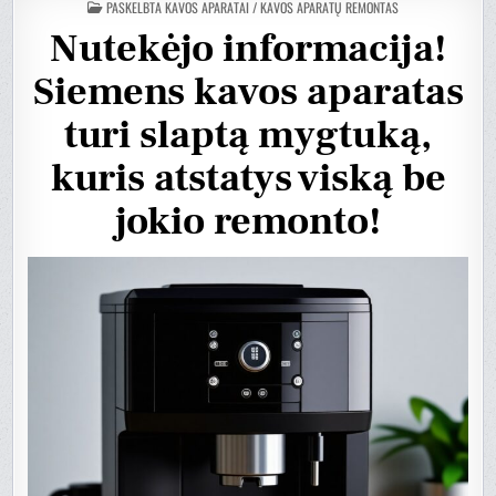
PASKELBTA
KAVOS APARATAI / KAVOS APARATŲ REMONTAS
Nutekėjo informacija!
Siemens kavos aparatas
turi slaptą mygtuką,
kuris atstatys viską be
jokio remonto!