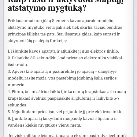
atstatymo mygtuką?
Priklausomai nuo jūsų Siemens kavos aparato modelio,
atstatymo mygtuko vieta gali šiek tiek skirtis, tačiau bendras
principas išlieka tas pats. Štai išsamus gidas, kaip surasti ir
aktyvuoti šią paslėptą funkciją:
1. Išjunkite kavos aparatą ir atjunkite jį nuo elektros tinklo.
2. Palaukite 30 sekundžių, kad prietaiso elektronika visiškai
išsikrautų.
3. Apverskite aparatą ir pažiūrėkite į jo apačią – daugelyje
modelių rasite mažą, vos pastebimą įdubimą šalia serijos
numerio.
4. Plonu, bet neaštriu daiktu (tinka dantų krapštukas arba ausų
krapštukas) švelniai paspauskite šį įdubimą ir laikykite 5-7
sekundes.
5. Nejudindami prietaiso, vėl prijunkite jį prie elektros tinklo.
6. Įjunkite aparatą laikydami nuspaudę kavos stiprumo ir
vandens kiekio mygtukus vienu metu.
Jei viską atlikote teisingai, aparato ekrane pasirodys techninės