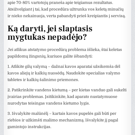
apie 70-80% vartotojų praneša apie teigiamus rezultatus.
Atsižvelgiant į tai, kad procedūra užtrunka vos keletą minučių
ir nieko nekainuoja, verta pabandyti prieš kreipiantis į servisą.
Ką daryti, jei slaptasis
mygtukas nepadėjo?
Jei atlikus atstatymo procedūrą problema išlieka, štai keletas
papildomų žingsnių, kuriuos galite išbandyti:
1. Atlikite gilų valymą – dažnai kavos aparatai užsikemša dėl
kavos aliejų ir kalkių nuosėdų. Naudokite specialias valymo
tabletes ir kalkių šalinimo priemones.
2. Patikrinkite vandens kietumą – per kietas vanduo gali sukelti
įvairias problemas. Įsitikinkite, kad aparato nustatymuose
nurodytas teisingas vandens kietumo lygis.
3. Išvalykite malūnėlį – kartais kavos pupelės gali būti per
riebios ir užkimšti malimo mechanizmą. Išvalykite jį pagal
gamintojo instrukcijas.