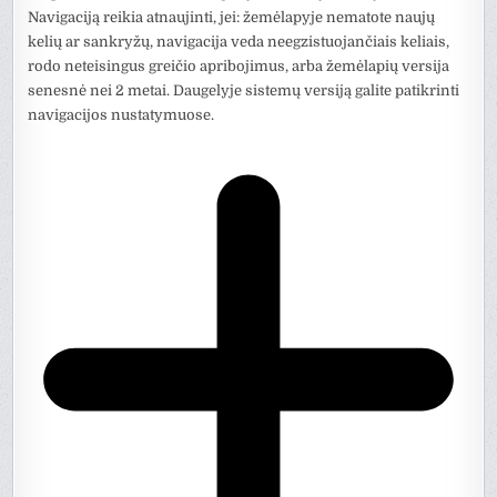
Navigaciją reikia atnaujinti, jei: žemėlapyje nematote naujų
kelių ar sankryžų, navigacija veda neegzistuojančiais keliais,
rodo neteisingus greičio apribojimus, arba žemėlapių versija
senesnė nei 2 metai. Daugelyje sistemų versiją galite patikrinti
navigacijos nustatymuose.