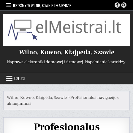
Przejdź
JESTEŚMY W WILNIE, KOWNIE I KŁAJPEDZIE
do
treści
Wilno, Kowno, Kłajpeda, Szawle
Naprawa elektroniki domowej i firmowej. Napełnianie kartridży.
USŁUGI
Wilno, Kowno, Kłajpeda, Szawle
>
Profesionalus navigacijos
atnaujinimas
Profesionalus