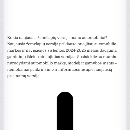
Kokia naujausia žemėlapių versija mano automobiliui?
Naujausia žemėlapių versija priklauso nuo jūsų automobilio
markės ir navigacijos sistemos. 2024-2025 metais dauguma
gamintojų išleido atnaujintas versijas. Susisiekite su mumis
nurodydami automobilio markę, modelį ir gamybos metus –
nemokamai patikrinsime ir informuosime apie naujausią
prieinamą versiją.