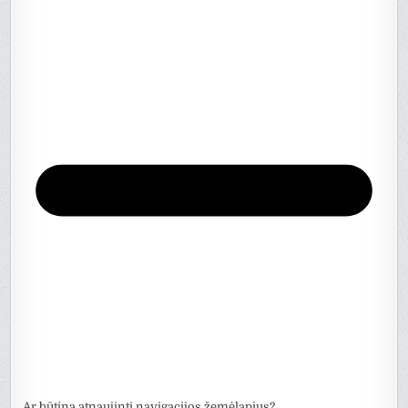
Ar būtina atnaujinti navigacijos žemėlapius?