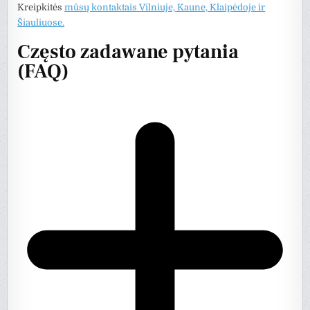
Kreipkitės
mūsų kontaktais Vilniuje, Kaune, Klaipėdoje ir
Šiauliuose.
Często zadawane pytania
(FAQ)