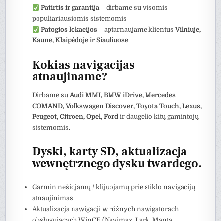
Patirtis ir garantija
– dirbame su visomis
populiariausiomis sistemomis
Patogios lokacijos
– aptarnaujame klientus
Vilniuje,
Kaune, Klaipėdoje ir Šiauliuose
Kokias navigacijas
atnaujiname?
Dirbame su
Audi MMI, BMW iDrive, Mercedes
COMAND, Volkswagen Discover, Toyota Touch, Lexus,
Peugeot, Citroen, Opel, Ford
ir daugelio kitų gamintojų
sistemomis.
Dyski, karty SD, aktualizacja
wewnętrznego dysku twardego.
Garmin nešiojamų / klijuojamų prie stiklo navigacijų
atnaujinimas
Aktualizacja nawigacji w różnych nawigatorach
obsługujących WinCE (Navimax, Lark, Manta,