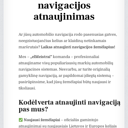
navigacijos
atnaujinimas
Ar jūsų automobilio navigacija rodo pasenusias gatves,
neegzistuojančius kelius ar klaidiną netinkamais
maršrutais?
Laikas atnaujinti navigacijos žemėlapius!
Mes –
„elMeistrai”
komanda – profesionaliai
atnaujiname visų populiariausių markių automobilių
navigacines sistemas. Nesvarbu, ar turite originalią
gamyklinę navigaciją, ar papildomai įdiegtą sistemą –
pasirūpinsime, kad jūsų žemėlapiai būtų naujausi ir
tiksliausi.
Kodėl verta atnaujinti navigaciją
pas mus?
Naujausi žemėlapiai
– oficialūs gamintojo
atnaujinimai su naujausiais Lietuvos ir Europos keliais