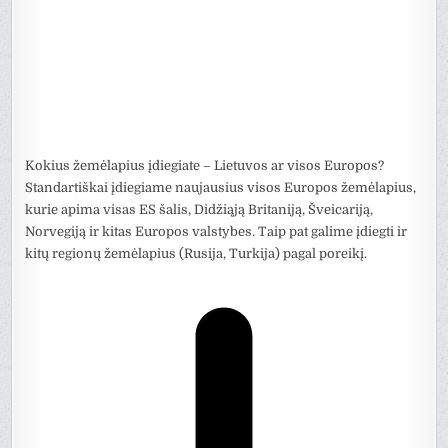
Kokius žemėlapius įdiegiate – Lietuvos ar visos Europos?
Standartiškai įdiegiame naujausius visos Europos žemėlapius,
kurie apima visas ES šalis, Didžiąją Britaniją, Šveicariją,
Norvegiją ir kitas Europos valstybes. Taip pat galime įdiegti ir
kitų regionų žemėlapius (Rusija, Turkija) pagal poreikį.