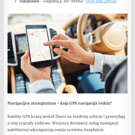
Šiauliuose
– Gegužių g. 30 “Arena”
+370-682-29052
Navigacijos atnaujinimas – kaip GPS navigacija veikia?
Satelity GPS krążą wokół Ziemi na średniej orbicie i przesyłają
z niej sygnały radiowe. Wszyscy dostawcy usług nawigacji
satelitarnej udostępniają swoje systemy bezpłatnie