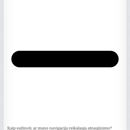
Kaip sužinoti, ar mano navigacija reikalauja atnaujinimo?