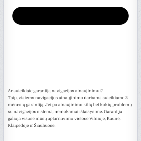
Ar suteikiate garantiją navigacijos atnaujinimui?
Taip, visiems navigacijos atnaujinimo darbams suteikiame 2
mėnesių garantiją. Jei po atnaujinimo kiltų bet kokių problemų
su navigacijos sistema, nemokamai ištaisysime. Garantija
galioja visose mūsų aptarnavimo vietose Vilniuje, Kaune,
Klaipėdoje ir Šiauliuose.