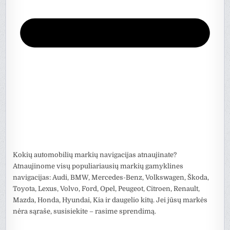
Kokių automobilių markių navigacijas atnaujinate?
Atnaujinome visų populiariausių markių gamyklines
navigacijas: Audi, BMW, Mercedes-Benz, Volkswagen, Škoda,
Toyota, Lexus, Volvo, Ford, Opel, Peugeot, Citroen, Renault,
Mazda, Honda, Hyundai, Kia ir daugelio kitų. Jei jūsų markės
nėra sąraše, susisiekite – rasime sprendimą.