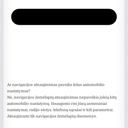
Ar navigacijos atnaujinimas paveiks kitus automobilio
nustatymus?
Ne, navigacijos žemėlapių atnaujinimas nepaveikia jokių kitų
automobilio nustatymų. Išsaugomi visi jūsų asmeniniai
nustatymai, radijo stotys, telefonų sąrašai ir kiti parametrai.
Atnaujinami tik navigacijos žemėlapių duomenys.