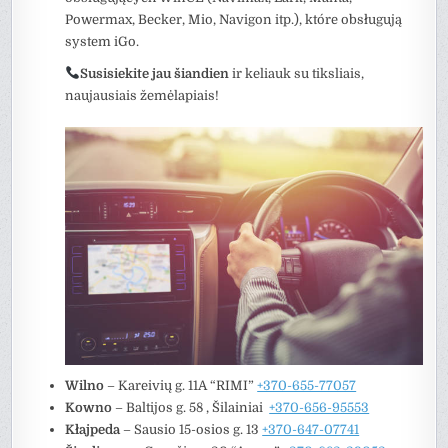
Powermax, Becker, Mio, Navigon itp.), które obsługują
system iGo.
Susisiekite jau šiandien
ir keliauk su tiksliais,
naujausiais žemėlapiais!
Wilno
– Kareivių g. 11A “RIMI”
+370-655-77057
Kowno
–
Baltijos g. 58 , Šilainiai
+370-656-95553
Kłajpeda
– Sausio 15-osios g. 13
+370-647-07741