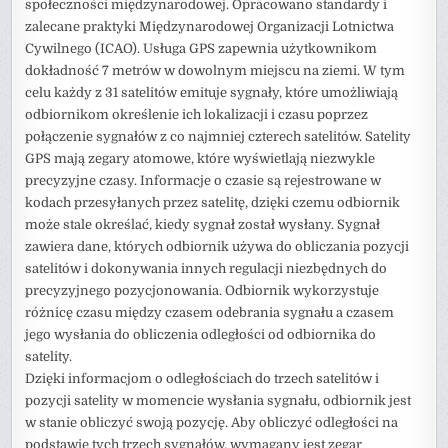
społeczności międzynarodowej. Opracowano standardy i
zalecane praktyki Międzynarodowej Organizacji Lotnictwa
Cywilnego (ICAO). Usługa GPS zapewnia użytkownikom
dokładność 7 metrów w dowolnym miejscu na ziemi. W tym
celu każdy z 31 satelitów emituje sygnały, które umożliwiają
odbiornikom określenie ich lokalizacji i czasu poprzez
połączenie sygnałów z co najmniej czterech satelitów. Satelity
GPS mają zegary atomowe, które wyświetlają niezwykle
precyzyjne czasy. Informacje o czasie są rejestrowane w
kodach przesyłanych przez satelitę, dzięki czemu odbiornik
może stale określać, kiedy sygnał został wysłany. Sygnał
zawiera dane, których odbiornik używa do obliczania pozycji
satelitów i dokonywania innych regulacji niezbędnych do
precyzyjnego pozycjonowania. Odbiornik wykorzystuje
różnicę czasu między czasem odebrania sygnału a czasem
jego wysłania do obliczenia odległości od odbiornika do
satelity.
Dzięki informacjom o odległościach do trzech satelitów i
pozycji satelity w momencie wysłania sygnału, odbiornik jest
w stanie obliczyć swoją pozycję. Aby obliczyć odległości na
podstawie tych trzech sygnałów, wymagany jest zegar