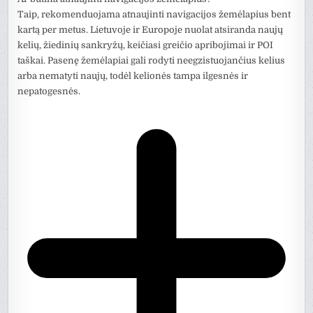
Taip, rekomenduojama atnaujinti navigacijos žemėlapius bent
kartą per metus. Lietuvoje ir Europoje nuolat atsiranda naujų
kelių, žiedinių sankryžų, keičiasi greičio apribojimai ir POI
taškai. Pasenę žemėlapiai gali rodyti neegzistuojančius kelius
arba nematyti naujų, todėl kelionės tampa ilgesnės ir
nepatogesnės.