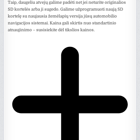
Taip, daugeliu atvejų galime padėti net jei neturite originalios
SD kortelės arba ji sugedo. Galime užprogramuoti naują SD
kortelę su naujausia žemėlapių versija jūsų automobilio
navigacijos sistemai. Kaina gali skirtis nuo standartinio
atnaujinimo – susisiekite dėl tikslios kainos.