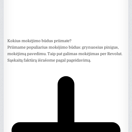
Kokius mokėjimo būdus priimate?
Priimame populiarius mokėjimo būdus: grynuosius pinigus,
mokėjimą pavedimu. Taip pat galimas mokėjimas per Revolut.
Sąskaitą faktūrą išrašome pagal pageidavimą.