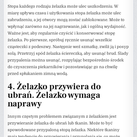
Stopa każdego rodzaju żelazka może ulec uszkodzeniu. W
miarę upływu czasu i użytkowania stopa żelazka może ulec
zabrudzeniu, a jej otwory mogą zostać zablokowane. Może to
wpłynąć zarówno na jej nagrzewanie, jak i ogólną wydajność.
Ważne jest, aby regularnie czyścić i konserwować stopę
żelazka. Po pierwsze, spróbuj ręcznie usunąć wszelkie
cząsteczki z podeszwy. Następnie weź szmatkę, zwilż ją i posyp
solą. Przetrzyj spód żelazka ściereczką, aby usunąć brud. Ślady
przypalenia można usunąć, rozpylając bezpośrednio środek
do czyszczenia piekarników i pozostawiając go na chwilę
przed spłukaniem zimną wodą.
4. Żelazko przywiera do
ubrań. Żelazko wymaga
naprawy
Innym częstym problemem związanym z żelazkiem jest
przywieranie żelazka do ubrań lub tkanin. Może to być
spowodowane przypaloną stopą żelazka. Niektóre tkaniny
mają tendencję do przywierania i przypalania się, co może