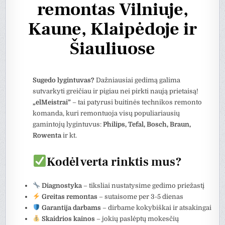
remontas Vilniuje,
Kaune, Klaipėdoje ir
Šiauliuose
Sugedo lygintuvas?
Dažniausiai gedimą galima
sutvarkyti greičiau ir pigiau nei pirkti naują prietaisą!
„elMeistrai”
– tai patyrusi buitinės technikos remonto
komanda, kuri remontuoja visų populiariausių
gamintojų lygintuvus:
Philips, Tefal, Bosch, Braun,
Rowenta
ir kt.
Kodėl verta rinktis mus?
Diagnostyka
– tiksliai nustatysime gedimo priežastį
Greitas remontas
– sutaisome per 3-5 dienas
Garantija darbams
– dirbame kokybiškai ir atsakingai
Skaidrios kainos
– jokių paslėptų mokesčių