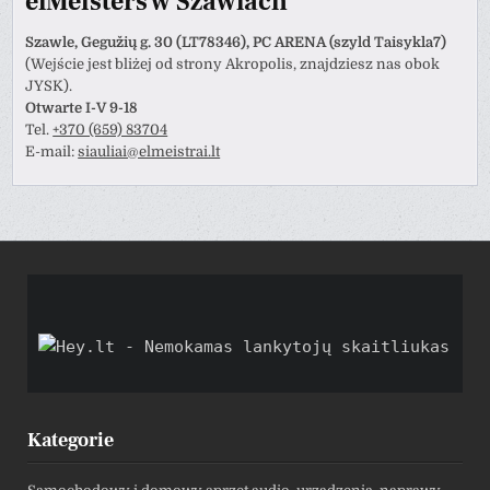
elMeisters w Szawlach
Szawle, Gegužių g. 30 (LT78346), PC ARENA (szyld Taisykla7)
(Wejście jest bliżej od strony Akropolis, znajdziesz nas obok
JYSK).
Otwarte I-V 9-18
Tel.
+370 (659) 83704
E-mail:
siauliai@elmeistrai.lt
Kategorie