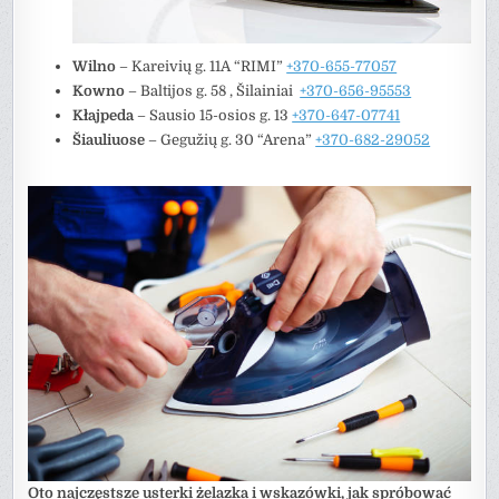
Wilno
– Kareivių g. 11A “RIMI”
+370-655-77057
Kowno
– Baltijos g. 58 , Šilainiai
+370-656-95553
Kłajpeda
– Sausio 15-osios g. 13
+370-647-07741
Šiauliuose
– Gegužių g. 30 “Arena”
+370-682-29052
Oto najczęstsze usterki żelazka i wskazówki, jak spróbować