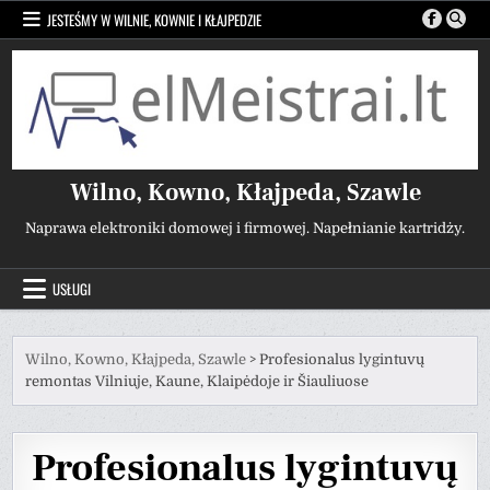
Przejdź
JESTEŚMY W WILNIE, KOWNIE I KŁAJPEDZIE
do
treści
Wilno, Kowno, Kłajpeda, Szawle
Naprawa elektroniki domowej i firmowej. Napełnianie kartridży.
USŁUGI
Wilno, Kowno, Kłajpeda, Szawle
>
Profesionalus lygintuvų
remontas Vilniuje, Kaune, Klaipėdoje ir Šiauliuose
Profesionalus lygintuvų