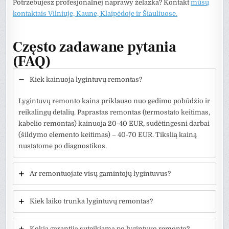
Potrzebujesz profesjonalnej naprawy żelazka? Kontakt
mūsų
kontaktais Vilniuje, Kaune, Klaipėdoje ir Šiauliuose.
Często zadawane pytania
(FAQ)
Kiek kainuoja lygintuvų remontas?
Lygintuvų remonto kaina priklauso nuo gedimo pobūdžio ir
reikalingų detalių. Paprastas remontas (termostato keitimas,
kabelio remontas) kainuoja 20-40 EUR, sudėtingesni darbai
(šildymo elemento keitimas) – 40-70 EUR. Tikslią kainą
nustatome po diagnostikos.
Ar remontuojate visų gamintojų lygintuvus?
Kiek laiko trunka lygintuvų remontas?
Kokia garantija suteikiama po lygintuvo remonto?