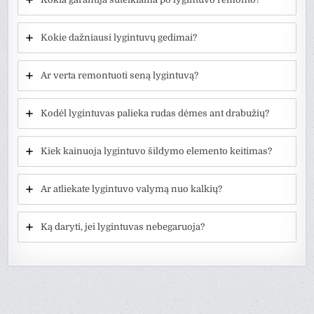
Kokie dažniausi lygintuvų gedimai?
Ar verta remontuoti seną lygintuvą?
Kodėl lygintuvas palieka rudas dėmes ant drabužių?
Kiek kainuoja lygintuvo šildymo elemento keitimas?
Ar atliekate lygintuvo valymą nuo kalkių?
Ką daryti, jei lygintuvas nebegaruoja?