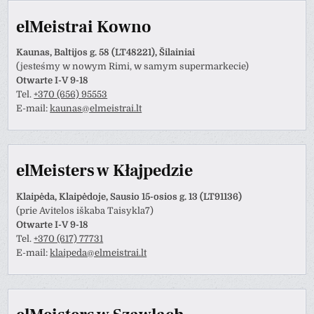
elMeistrai Kowno
Kaunas, Baltijos g. 58 (LT48221), Šilainiai
(jesteśmy w nowym Rimi, w samym supermarkecie)
Otwarte I-V 9-18
Tel.
+370 (656) 95553
E-mail:
kaunas@elmeistrai.lt
elMeisters w Kłajpedzie
Klaipėda, Klaipėdoje, Sausio 15-osios g. 13 (LT91136)
(prie Avitelos iškaba Taisykla7)
Otwarte I-V 9-18
Tel.
+370 (617) 77731
E-mail:
klaipeda@elmeistrai.lt