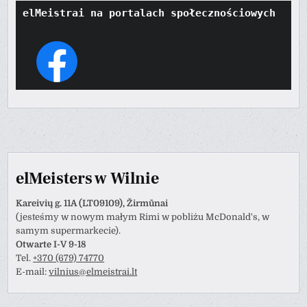
elMeistrai na portalach społecznościowych
elMeisters w Wilnie
Kareivių g. 11A (LT09109), Žirmūnai
(jesteśmy w nowym małym Rimi w pobliżu McDonald's, w
samym supermarkecie).
Otwarte I-V 9-18
Tel.
+370 (679) 74770
E-mail:
vilnius@elmeistrai.lt