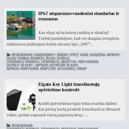
IP67 atsparumo vandeniui standartas ir
remontas
Kas slypi už tų keistų raidžių ir skaičių?
Turbūt pastebėjote, kad vis daugiau įrenginių
reklamose puikuojasi keisti užrašai tipo „IP67”…
OPUBLIKOWANO:
SAMOCHODOWY I DOMOWY SPRZĘT AUDIO, URZĄDZENIA, NAPRAWY
,
DULKIŲ SIURBLIŲ REMONTAS, DULKIŲ SIURBLIAI
,
FOTOAPARATŲ REMONTAS, FOTOAPARATAI, OBJEKTYVAI, VIDEO KAMEROS
,
EKSPRESY DO KAWY / NAPRAWA EKSPRESÓW DO KAWY
,
NAPRAWA KOMPUTERÓW, KOMPUTERY, AKTUALNOŚCI, PORADY
Elgato Key Light transliuotojų
apšvietimo kontrolė
Kodėl apšvietimas tapo tokia svarbia dalimi
Kai pirmą kartą pradedi transliuoti ar filmuoti
video, greitai supranti vieną paprastą tiesą –…
OPUBLIKOWANO:
FOTOAPARATŲ REMONTAS, FOTOAPARATAI, OBJEKTYVAI, VIDEO KAMEROS