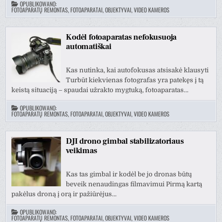
OPUBLIKOWANO:
FOTOAPARATŲ REMONTAS, FOTOAPARATAI, OBJEKTYVAI, VIDEO KAMEROS
Kodėl fotoaparatas nefokusuoja
automatiškai
Kas nutinka, kai autofokusas atsisakė klausyti
Turbūt kiekvienas fotografas yra patekęs į tą
keistą situaciją – spaudai užrakto mygtuką, fotoaparatas…
OPUBLIKOWANO:
FOTOAPARATŲ REMONTAS, FOTOAPARATAI, OBJEKTYVAI, VIDEO KAMEROS
DJI drono gimbal stabilizatoriaus
veikimas
Kas tas gimbal ir kodėl be jo dronas būtų
beveik nenaudingas filmavimui Pirmą kartą
pakėlus droną į orą ir pažiūrėjus…
OPUBLIKOWANO:
FOTOAPARATŲ REMONTAS, FOTOAPARATAI, OBJEKTYVAI, VIDEO KAMEROS