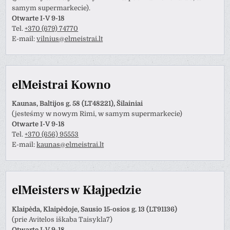
samym supermarkecie).
Otwarte I-V 9-18
Tel.
+370 (679) 74770
E-mail:
vilnius@elmeistrai.lt
elMeistrai Kowno
Kaunas, Baltijos g. 58 (LT48221), Šilainiai
(jesteśmy w nowym Rimi, w samym supermarkecie)
Otwarte I-V 9-18
Tel.
+370 (656) 95553
E-mail:
kaunas@elmeistrai.lt
elMeisters w Kłajpedzie
Klaipėda, Klaipėdoje, Sausio 15-osios g. 13 (LT91136)
(prie Avitelos iškaba Taisykla7)
Otwarte I-V 9-18