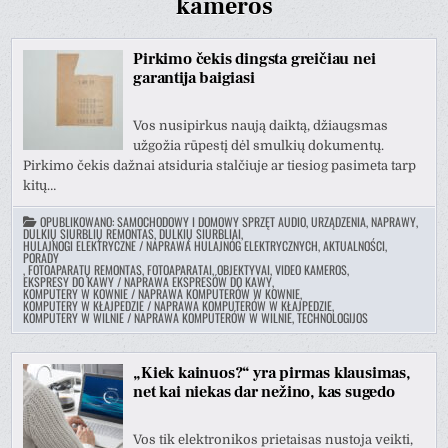
kameros
Pirkimo čekis dingsta greičiau nei
garantija baigiasi
Vos nusipirkus naują daiktą, džiaugsmas
užgožia rūpestį dėl smulkių dokumentų.
Pirkimo čekis dažnai atsiduria stalčiuje ar tiesiog pasimeta tarp
kitų…
OPUBLIKOWANO:
SAMOCHODOWY I DOMOWY SPRZĘT AUDIO, URZĄDZENIA, NAPRAWY
,
DULKIŲ SIURBLIŲ REMONTAS, DULKIŲ SIURBLIAI
,
HULAJNOGI ELEKTRYCZNE / NAPRAWA HULAJNÓG ELEKTRYCZNYCH, AKTUALNOŚCI,
PORADY
,
FOTOAPARATŲ REMONTAS, FOTOAPARATAI, OBJEKTYVAI, VIDEO KAMEROS
,
EKSPRESY DO KAWY / NAPRAWA EKSPRESÓW DO KAWY
,
KOMPUTERY W KOWNIE / NAPRAWA KOMPUTERÓW W KOWNIE
,
KOMPUTERY W KŁAJPEDZIE / NAPRAWA KOMPUTERÓW W KŁAJPEDZIE
,
KOMPUTERY W WILNIE / NAPRAWA KOMPUTERÓW W WILNIE
,
TECHNOLOGIJOS
„Kiek kainuos?“ yra pirmas klausimas,
net kai niekas dar nežino, kas sugedo
Vos tik elektronikos prietaisas nustoja veikti,