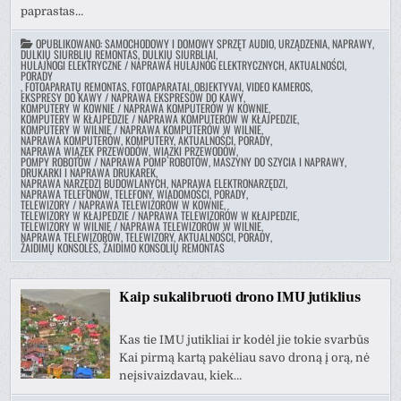
paprastas…
OPUBLIKOWANO:
SAMOCHODOWY I DOMOWY SPRZĘT AUDIO, URZĄDZENIA, NAPRAWY
,
DULKIŲ SIURBLIŲ REMONTAS, DULKIŲ SIURBLIAI
,
HULAJNOGI ELEKTRYCZNE / NAPRAWA HULAJNÓG ELEKTRYCZNYCH, AKTUALNOŚCI,
PORADY
,
FOTOAPARATŲ REMONTAS, FOTOAPARATAI, OBJEKTYVAI, VIDEO KAMEROS
,
EKSPRESY DO KAWY / NAPRAWA EKSPRESÓW DO KAWY
,
KOMPUTERY W KOWNIE / NAPRAWA KOMPUTERÓW W KOWNIE
,
KOMPUTERY W KŁAJPEDZIE / NAPRAWA KOMPUTERÓW W KŁAJPEDZIE
,
KOMPUTERY W WILNIE / NAPRAWA KOMPUTERÓW W WILNIE
,
NAPRAWA KOMPUTERÓW, KOMPUTERY, AKTUALNOŚCI, PORADY
,
NAPRAWA WIĄZEK PRZEWODÓW, WIĄZKI PRZEWODÓW
,
POMPY ROBOTÓW / NAPRAWA POMP ROBOTÓW
,
MASZYNY DO SZYCIA I NAPRAWY
,
DRUKARKI I NAPRAWA DRUKAREK
,
NAPRAWA NARZĘDZI BUDOWLANYCH, NAPRAWA ELEKTRONARZĘDZI
,
NAPRAWA TELEFONÓW, TELEFONY, WIADOMOŚCI, PORADY
,
TELEWIZORY / NAPRAWA TELEWIZORÓW W KOWNIE
,
TELEWIZORY W KŁAJPEDZIE / NAPRAWA TELEWIZORÓW W KŁAJPEDZIE
,
TELEWIZORY W WILNIE / NAPRAWA TELEWIZORÓW W WILNIE
,
NAPRAWA TELEWIZORÓW, TELEWIZORY, AKTUALNOŚCI, PORADY
,
ŽAIDIMŲ KONSOLĖS, ŽAIDIMO KONSOLIŲ REMONTAS
Kaip sukalibruoti drono IMU jutiklius
Kas tie IMU jutikliai ir kodėl jie tokie svarbūs
Kai pirmą kartą pakėliau savo droną į orą, nė
neįsivaizdavau, kiek…