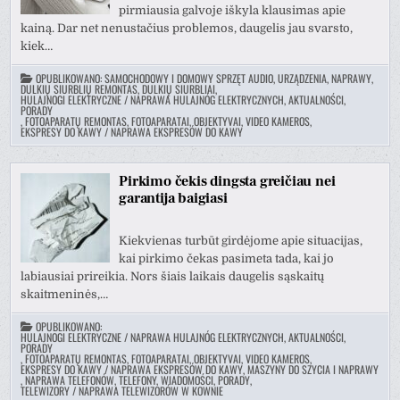
pirmiausia galvoje iškyla klausimas apie
kainą. Dar net nenustačius problemos, daugelis jau svarsto,
kiek…
OPUBLIKOWANO:
SAMOCHODOWY I DOMOWY SPRZĘT AUDIO, URZĄDZENIA, NAPRAWY
,
DULKIŲ SIURBLIŲ REMONTAS, DULKIŲ SIURBLIAI
,
HULAJNOGI ELEKTRYCZNE / NAPRAWA HULAJNÓG ELEKTRYCZNYCH, AKTUALNOŚCI,
PORADY
,
FOTOAPARATŲ REMONTAS, FOTOAPARATAI, OBJEKTYVAI, VIDEO KAMEROS
,
EKSPRESY DO KAWY / NAPRAWA EKSPRESÓW DO KAWY
Pirkimo čekis dingsta greičiau nei
garantija baigiasi
Kiekvienas turbūt girdėjome apie situacijas,
kai pirkimo čekas pasimeta tada, kai jo
labiausiai prireikia. Nors šiais laikais daugelis sąskaitų
skaitmeninės,…
OPUBLIKOWANO:
HULAJNOGI ELEKTRYCZNE / NAPRAWA HULAJNÓG ELEKTRYCZNYCH, AKTUALNOŚCI,
PORADY
,
FOTOAPARATŲ REMONTAS, FOTOAPARATAI, OBJEKTYVAI, VIDEO KAMEROS
,
EKSPRESY DO KAWY / NAPRAWA EKSPRESÓW DO KAWY
,
MASZYNY DO SZYCIA I NAPRAWY
,
NAPRAWA TELEFONÓW, TELEFONY, WIADOMOŚCI, PORADY
,
TELEWIZORY / NAPRAWA TELEWIZORÓW W KOWNIE