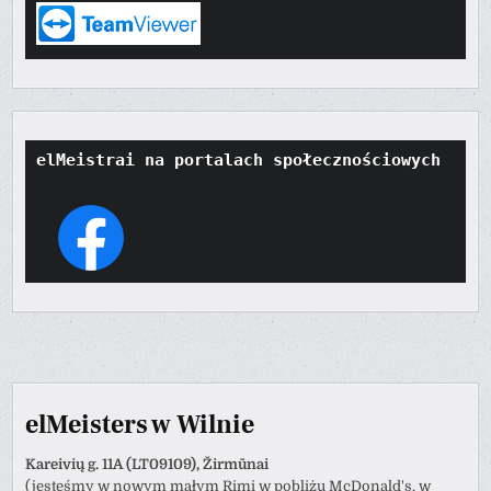
elMeistrai na portalach społecznościowych
elMeisters w Wilnie
Kareivių g. 11A (LT09109), Žirmūnai
(jesteśmy w nowym małym Rimi w pobliżu McDonald's, w