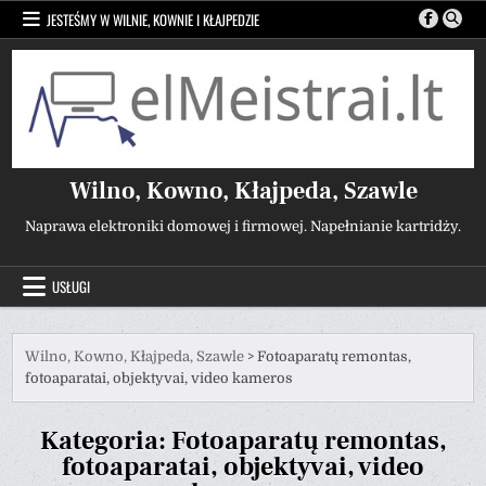
Przejdź
JESTEŚMY W WILNIE, KOWNIE I KŁAJPEDZIE
do
treści
Wilno, Kowno, Kłajpeda, Szawle
Naprawa elektroniki domowej i firmowej. Napełnianie kartridży.
USŁUGI
Wilno, Kowno, Kłajpeda, Szawle
>
Fotoaparatų remontas,
fotoaparatai, objektyvai, video kameros
Kategoria:
Fotoaparatų remontas,
fotoaparatai, objektyvai, video