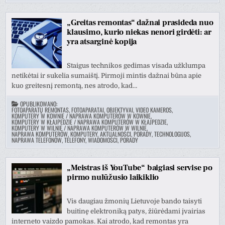
„Greitas remontas“ dažnai prasideda nuo
klausimo, kurio niekas nenori girdėti: ar
yra atsarginė kopija
Staigus technikos gedimas visada užklumpa
netikėtai ir sukelia sumaištį. Pirmoji mintis dažnai būna apie
kuo greitesnį remontą, nes atrodo, kad…
OPUBLIKOWANO:
FOTOAPARATŲ REMONTAS, FOTOAPARATAI, OBJEKTYVAI, VIDEO KAMEROS
,
KOMPUTERY W KOWNIE / NAPRAWA KOMPUTERÓW W KOWNIE
,
KOMPUTERY W KŁAJPEDZIE / NAPRAWA KOMPUTERÓW W KŁAJPEDZIE
,
KOMPUTERY W WILNIE / NAPRAWA KOMPUTERÓW W WILNIE
,
NAPRAWA KOMPUTERÓW, KOMPUTERY, AKTUALNOŚCI, PORADY
,
TECHNOLOGIJOS
,
NAPRAWA TELEFONÓW, TELEFONY, WIADOMOŚCI, PORADY
„Meistras iš YouTube“ baigiasi servise po
pirmo nulūžusio laikiklio
Vis daugiau žmonių Lietuvoje bando taisyti
buitinę elektroniką patys, žiūrėdami įvairias
interneto vaizdo pamokas. Kai atrodo, kad remontas yra