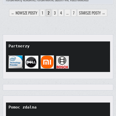
STRONICOWANIE
← NOWSZE POSTY
1
2
3
4
...
7
STARSZE POSTY →
WPISÓW
Partnerzy
Pomoc zdalna