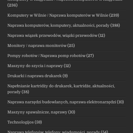
(236)
Komputery w Wilnie / Naprawa komputerów w Wilnie
(239)
Naprawa komputerów, komputery, aktualności, porady
(388)
Naprawa wiązek przewodów, wiązki przewodów
(12)
Monitory / naprawa monitorów
(25)
Pompy robotów / Naprawa pomp robotów
(27)
Maszyny do szycia i naprawy
(12)
Drukarki i naprawa drukarek
(9)
Napełnianie kartridży do drukarek, kartridże, aktualności,
porady
(38)
Naprawa narzędzi budowlanych, naprawa elektronarzędzi
(10)
Maszyny spawalnicze, naprawy
(10)
Technologijos
(59)
Naprawa telefonów, telefony, wiadomości, porady
(54)