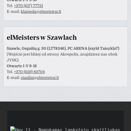
Tel.
+370 (617) 77731
E-mail:
klaipeda@elmeistrai.lt
elMeisters w Szawlach
Szawle, Gegužių g. 30 (LT78346), PC ARENA (szyld Taisykla7)
(Wejście jest bliżej od strony Akropolis, znajdziesz nas obok
JYSK).
Otwarte I-V 9-18
Tel.
+370 (659) 83704
E-mail:
siauliai@elmeistrai.lt