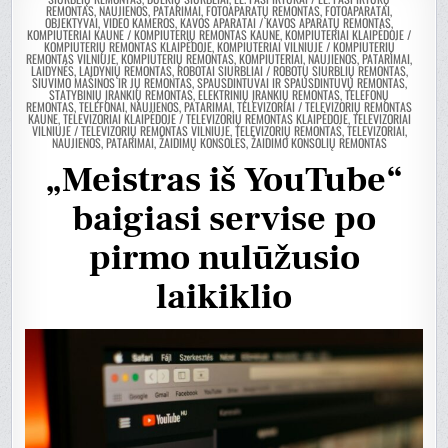
REMONTAS, NAUJIENOS, PATARIMAI
,
FOTOAPARATŲ REMONTAS, FOTOAPARATAI,
OBJEKTYVAI, VIDEO KAMEROS
,
KAVOS APARATAI / KAVOS APARATŲ REMONTAS
,
KOMPIUTERIAI KAUNE / KOMPIUTERIŲ REMONTAS KAUNE
,
KOMPIUTERIAI KLAIPĖDOJE /
KOMPIUTERIŲ REMONTAS KLAIPĖDOJE
,
KOMPIUTERIAI VILNIUJE / KOMPIUTERIŲ
REMONTAS VILNIUJE
,
KOMPIUTERIŲ REMONTAS, KOMPIUTERIAI, NAUJIENOS, PATARIMAI
,
LAIDYNĖS, LAIDYNIŲ REMONTAS
,
ROBOTAI SIURBLIAI / ROBOTŲ SIURBLIŲ REMONTAS
,
SIUVIMO MAŠINOS IR JŲ REMONTAS
,
SPAUSDINTUVAI IR SPAUSDINTUVŲ REMONTAS
,
STATYBINIŲ ĮRANKIŲ REMONTAS, ELEKTRINIŲ ĮRANKIŲ REMONTAS
,
TELEFONŲ
REMONTAS, TELEFONAI, NAUJIENOS, PATARIMAI
,
TELEVIZORIAI / TELEVIZORIŲ REMONTAS
KAUNE
,
TELEVIZORIAI KLAIPĖDOJE / TELEVIZORIŲ REMONTAS KLAIPĖDOJE
,
TELEVIZORIAI
VILNIUJE / TELEVIZORIŲ REMONTAS VILNIUJE
,
TELEVIZORIŲ REMONTAS, TELEVIZORIAI,
NAUJIENOS, PATARIMAI
,
ŽAIDIMŲ KONSOLĖS, ŽAIDIMO KONSOLIŲ REMONTAS
„Meistras iš YouTube“
baigiasi servise po
pirmo nulūžusio
laikiklio