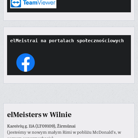
elMeistrai na portalach społecznościowych
elMeisters w Wilnie
Kareivių g. 11A (LT09109), Žirmūnai
(jesteśmy w nowym małym Rimi w pobliżu McDonald's, w