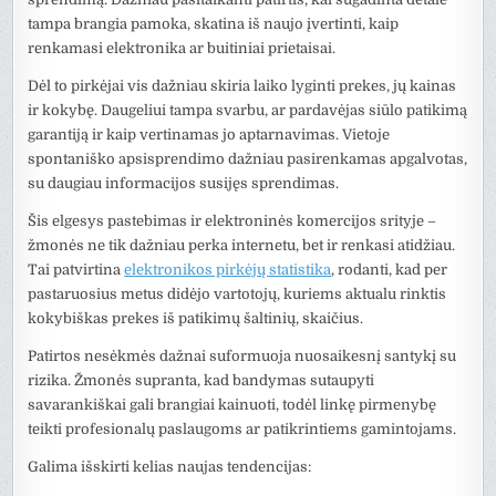
tampa brangia pamoka, skatina iš naujo įvertinti, kaip
renkamasi elektronika ar buitiniai prietaisai.
Dėl to pirkėjai vis dažniau skiria laiko lyginti prekes, jų kainas
ir kokybę. Daugeliui tampa svarbu, ar pardavėjas siūlo patikimą
garantiją ir kaip vertinamas jo aptarnavimas. Vietoje
spontaniško apsisprendimo dažniau pasirenkamas apgalvotas,
su daugiau informacijos susijęs sprendimas.
Šis elgesys pastebimas ir elektroninės komercijos srityje –
žmonės ne tik dažniau perka internetu, bet ir renkasi atidžiau.
Tai patvirtina
elektronikos pirkėjų statistika
, rodanti, kad per
pastaruosius metus didėjo vartotojų, kuriems aktualu rinktis
kokybiškas prekes iš patikimų šaltinių, skaičius.
Patirtos nesėkmės dažnai suformuoja nuosaikesnį santykį su
rizika. Žmonės supranta, kad bandymas sutaupyti
savarankiškai gali brangiai kainuoti, todėl linkę pirmenybę
teikti profesionalų paslaugoms ar patikrintiems gamintojams.
Galima išskirti kelias naujas tendencijas: