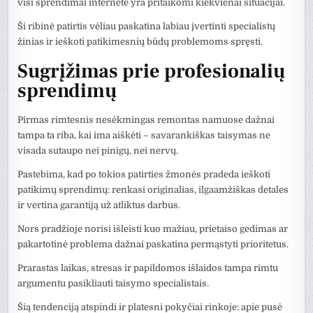
visi sprendimai internete yra pritaikomi kiekvienai situacijai.
Ši ribinė patirtis vėliau paskatina labiau įvertinti specialistų
žinias ir ieškoti patikimesnių būdų problemoms spręsti.
Sugrįžimas prie profesionalių
sprendimų
Pirmas rimtesnis nesėkmingas remontas namuose dažnai
tampa ta riba, kai ima aiškėti – savarankiškas taisymas ne
visada sutaupo nei pinigų, nei nervų.
Pastebima, kad po tokios patirties žmonės pradeda ieškoti
patikimų sprendimų: renkasi originalias, ilgaamžiškas detales
ir vertina garantiją už atliktus darbus.
Nors pradžioje norisi išleisti kuo mažiau, prietaiso gedimas ar
pakartotinė problema dažnai paskatina permąstyti prioritetus.
Prarastas laikas, stresas ir papildomos išlaidos tampa rimtu
argumentu pasikliauti taisymo specialistais.
Šią tendenciją atspindi ir platesni pokyčiai rinkoje: apie pusė