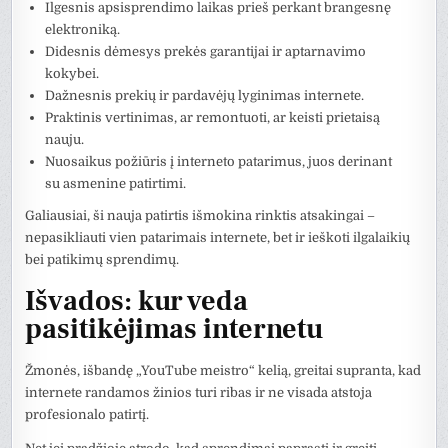
Ilgesnis apsisprendimo laikas prieš perkant brangesnę
elektroniką.
Didesnis dėmesys prekės garantijai ir aptarnavimo
kokybei.
Dažnesnis prekių ir pardavėjų lyginimas internete.
Praktinis vertinimas, ar remontuoti, ar keisti prietaisą
nauju.
Nuosaikus požiūris į interneto patarimus, juos derinant
su asmenine patirtimi.
Galiausiai, ši nauja patirtis išmokina rinktis atsakingai –
nepasikliauti vien patarimais internete, bet ir ieškoti ilgalaikių
bei patikimų sprendimų.
Išvados: kur veda
pasitikėjimas internetu
Žmonės, išbandę „YouTube meistro“ kelią, greitai supranta, kad
internete randamos žinios turi ribas ir ne visada atstoja
profesionalo patirtį.