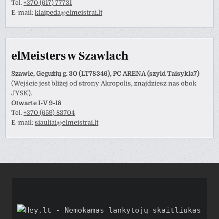
Tel.
+370 (617) 77731
E-mail:
klaipeda@elmeistrai.lt
elMeisters w Szawlach
Szawle, Gegužių g. 30 (LT78346), PC ARENA (szyld Taisykla7)
(Wejście jest bliżej od strony Akropolis, znajdziesz nas obok
JYSK).
Otwarte I-V 9-18
Tel.
+370 (659) 83704
E-mail:
siauliai@elmeistrai.lt