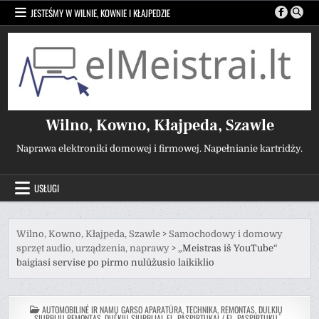
Przejdź
JESTEŚMY W WILNIE, KOWNIE I KŁAJPEDZIE
do
treści
Wilno, Kowno, Kłajpeda, Szawle
Naprawa elektroniki domowej i firmowej. Napełnianie kartridży.
USŁUGI
Wilno, Kowno, Kłajpeda, Szawle
>
Samochodowy i domowy
sprzęt audio, urządzenia, naprawy
>
„Meistras iš YouTube“
baigiasi servise po pirmo nulūžusio laikiklio
POSTED
AUTOMOBILINĖ IR NAMŲ GARSO APARATŪRA, TECHNIKA, REMONTAS
,
DULKIŲ
IN
SIURBLIŲ REMONTAS, DULKIŲ SIURBLIAI
,
EL. PASPIRTUKAI / EL. PASPIRTUKŲ