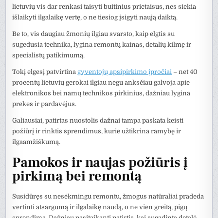
lietuvių vis dar renkasi taisyti buitinius prietaisus, nes siekia
išlaikyti ilgalaikę vertę, o ne tiesiog įsigyti naują daiktą.
Be to, vis daugiau žmonių ilgiau svarsto, kaip elgtis su
sugedusia technika, lygina remontų kainas, detalių kilmę ir
specialistų patikimumą.
Tokį elgesį patvirtina
gyventojų apsipirkimo įpročiai
– net 40
procentų lietuvių gerokai ilgiau negu anksčiau galvoja apie
elektronikos bei namų technikos pirkinius, dažniau lygina
prekes ir pardavėjus.
Galiausiai, patirtas nuostolis dažnai tampa paskata keisti
požiūrį ir rinktis sprendimus, kurie užtikrina ramybę ir
ilgaamžiškumą.
Pamokos ir naujas požiūris į
pirkimą bei remontą
Susidūręs su nesėkmingu remontu, žmogus natūraliai pradeda
vertinti atsargumą ir ilgalaikę naudą, o ne vien greitą, pigų
sprendimą. Dažniau pasitaikanti patirtis, kai sugadinta detalė