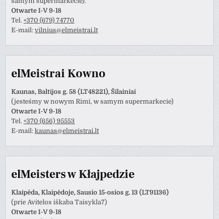
samym supermarkecie).
Otwarte I-V 9-18
Tel.
+370 (679) 74770
E-mail:
vilnius@elmeistrai.lt
elMeistrai Kowno
Kaunas, Baltijos g. 58 (LT48221), Šilainiai
(jesteśmy w nowym Rimi, w samym supermarkecie)
Otwarte I-V 9-18
Tel.
+370 (656) 95553
E-mail:
kaunas@elmeistrai.lt
elMeisters w Kłajpedzie
Klaipėda, Klaipėdoje, Sausio 15-osios g. 13 (LT91136)
(prie Avitelos iškaba Taisykla7)
Otwarte I-V 9-18