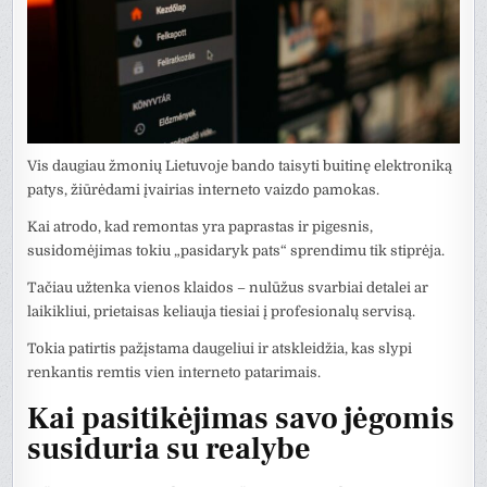
Vis daugiau žmonių Lietuvoje bando taisyti buitinę elektroniką
patys, žiūrėdami įvairias interneto vaizdo pamokas.
Kai atrodo, kad remontas yra paprastas ir pigesnis,
susidomėjimas tokiu „pasidaryk pats“ sprendimu tik stiprėja.
Tačiau užtenka vienos klaidos – nulūžus svarbiai detalei ar
laikikliui, prietaisas keliauja tiesiai į profesionalų servisą.
Tokia patirtis pažįstama daugeliui ir atskleidžia, kas slypi
renkantis remtis vien interneto patarimais.
Kai pasitikėjimas savo jėgomis
susiduria su realybe