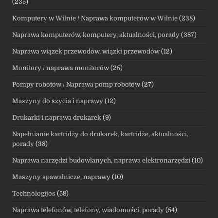
(235)
Komputery w Wilnie / Naprawa komputerów w Wilnie
(238)
Naprawa komputerów, komputery, aktualności, porady
(387)
Naprawa wiązek przewodów, wiązki przewodów
(12)
Monitory / naprawa monitorów
(25)
Pompy robotów / Naprawa pomp robotów
(27)
Maszyny do szycia i naprawy
(12)
Drukarki i naprawa drukarek
(9)
Napełnianie kartridży do drukarek, kartridże, aktualności,
porady
(38)
Naprawa narzędzi budowlanych, naprawa elektronarzędzi
(10)
Maszyny spawalnicze, naprawy
(10)
Technologijos
(59)
Naprawa telefonów, telefony, wiadomości, porady
(54)