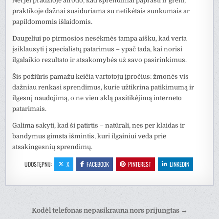
Net jei pradžioje atrodo, kad sprendimai paprasti ir greiti,
praktikoje dažnai susiduriama su netikėtais sunkumais ar
papildomomis išlaidomis.
Daugeliui po pirmosios nesėkmės tampa aišku, kad verta
įsiklausyti į specialistų patarimus – ypač tada, kai norisi
ilgalaikio rezultato ir atsakomybės už savo pasirinkimus.
Šis požiūris pamažu keičia vartotojų įpročius: žmonės vis
dažniau renkasi sprendimus, kurie užtikrina patikimumą ir
ilgesnį naudojimą, o ne vien aklą pasitikėjimą interneto
patarimais.
Galima sakyti, kad ši patirtis – natūrali, nes per klaidas ir
bandymus gimsta išmintis, kuri ilgainiui veda prie
atsakingesnių sprendimų.
UDOSTĘPNIJ:
X
FACEBOOK
PINTEREST
LINKEDIN
Nawigacja
Kodėl telefonas nepasikrauna nors prijungtas →