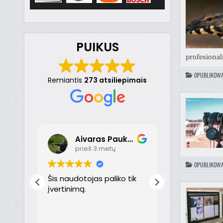
PUIKUS
profesional
OPUBLIKOW
Remiantis
273 atsiliepimais
Aivaras Paukste
Dona
prieš 3 metų
prieš 
OPUBLIKOW
nt
Šis naudotojas paliko tik
Puikiai!
just
įvertinimą.
th