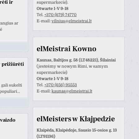
ėti ir
supermarkecie).
Otwarte I-V 9-18
Tel.
+370 (679) 74770
E-mail:
vilnius@elmeistrai.lt
rangius ar
bė
elMeistrai Kowno
Kaunas, Baltijos g. 58 (LT48221), Šilainiai
 prižiūrėti
(jesteśmy w nowym Rimi, w samym
supermarkecie)
Otwarte I-V 9-18
Tel.
+370 (656) 95553
gali sukelti
Anastazija Lukoševičienė
Darius Razmislevičius
E-mail:
kaunas@elmeistrai.lt
populiari…
prieš 3 metų
prieš 3 metų
naudotojas paliko tik
Mandagus bendravimas ir
elMeisters w Kłajpedzie
tinimą.
greitai bei kokybiškai
 vaizdo
atliktas darbas.
Klaipėda, Klaipėdoje, Sausio 15-osios g. 13
(LT91136)