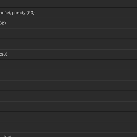
ności, porady
(90)
62)
236)