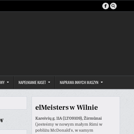
AWY
NAPEŁNIANIE KASET
NAPRAWA INNYCH MASZYN
elMeisters w Wilnie
w
Kareivių g. 11A (LT09109), Žirmūnai
(jesteśmy w nowym małym Rimi w
pobliżu McDonald's, w samym