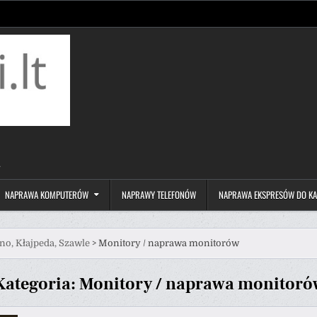
.
NAPRAWA KOMPUTERÓW
NAPRAWY TELEFONÓW
NAPRAWA EKSPRESÓW DO K
o, Kłajpeda, Szawle
>
Monitory / naprawa monitorów
Kategoria:
Monitory / naprawa monitoró