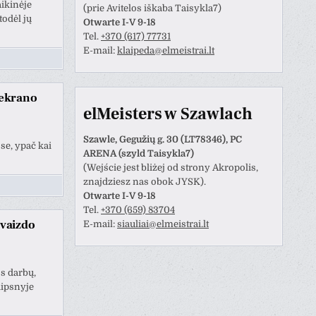
ikinėje
(prie Avitelos iškaba Taisykla7)
todėl jų
Otwarte I-V 9-18
Tel.
+370 (617) 77731
E-mail:
klaipeda@elmeistrai.lt
 ekrano
elMeisters w Szawlach
Szawle, Gegužių g. 30 (LT78346), PC
se, ypač kai
ARENA (szyld Taisykla7)
(Wejście jest bliżej od strony Akropolis,
znajdziesz nas obok JYSK).
Otwarte I-V 9-18
Tel.
+370 (659) 83704
 vaizdo
E-mail:
siauliai@elmeistrai.lt
s darbų,
aipsnyje