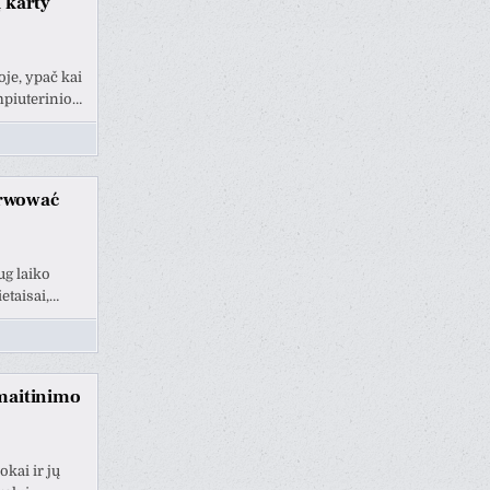
 karty
oje, ypač kai
mpiuterinio…
erwować
ug laiko
etaisai,…
 maitinimo
kai ir jų