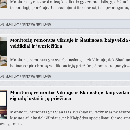
Monitoriai yra svarbi mūsų kasdienio gyvenimo dalis, ypač šiuola
technologijų amžiuje. Jie naudojami tiek darbui, tiek pramogoms, 
ANO:
MONITORY / NAPRAWA MONITORÓW
Monitorių remontas Vilniuje ir Šiauliuose: kaip veikia
valdikliai ir jų priežiūra
Monitorių remontas yra svarbi paslauga tiek Vilniuje, tiek Šiauliuo
kalbama apie ekranų valdiklius ir jų priežiūrą. Šiame straipsnyje…
ANO:
MONITORY / NAPRAWA MONITORÓW
Monitorių remontas Vilniuje ir Klaipėdoje: kaip veikia
signalų lustai ir jų priežiūra
Monitorių remontas yra vienas iš svarbiausių techninės priežiūro
kuriuos atlieka tiek Vilniaus, tiek Klaipėdos specialistai. Šiame str
pžvelgsime,…