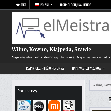
Przejdź
KONTAKT
POLSKI
TECHNOLOGIJŲ NAUJIENOS
do
treści
Wilno, Kowno, Kłajpeda, Szawle
Naprawa elektroniki domowej i firmowej. Napełnianie kartridży
PASPIRTUKŲ, RIEDŽIŲ REMONTAS
NAPRAWA TELEWIZORÓW
Wilno, Kown
Partnerzy