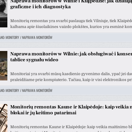
Naprawa monitorów w Wilnie i Kłajpedzie: jak działają
graficzne i ich diagnostyka
Monitorių remontas yra svarbi paslauga tiek Vilniuje, tiek Klaipėd
kalbama apie šiuolaikines vaizdo plokštes, kurios yra esminė ko
ANO:
MONITORY / NAPRAWA MONITORÓW
Naprawa monitorów w Wilnie: jak obsługiwać i kons
tablice sygnału wideo
Monitoriai yra svarbi mūsų kasdienio gyvenimo dalis, ypač jei da
praleidžiame prie kompiuterio. Tačiau, kaip ir visi elektronikos pri
ANO:
MONITORY / NAPRAWA MONITORÓW
Monitorių remontas Kaune ir Klaipėdoje: kaip veikia
blokai ir jų keitimo patarimai
Monitorių remontas Kaune ir Klaipėdoje: kaip veikia maitinimo blo