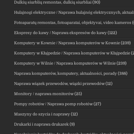
Dulkių siurblių remontas, dulkių siurbliai
(90)
Hulajnogi elektryczne / Naprawa hulajnóg elektrycznych, aktual
Fotoaparatų remontas, fotoaparatai, objektyvai, video kameros
(
Ekspresy do kawy / Naprawa ekspresów do kawy
(122)
Komputery w Kownie / Naprawa komputerów w Kownie
(239)
Komputery w Kłajpedzie / Naprawa komputerów w Kłajpedzie
(
Komputery w Wilnie / Naprawa komputerów w Wilnie
(239)
Naprawa komputerów, komputery, aktualności, porady
(388)
Naprawa wiązek przewodów, wiązki przewodów
(12)
Monitory / naprawa monitorów
(25)
Pompy robotów / Naprawa pomp robotów
(27)
Maszyny do szycia i naprawy
(12)
Drukarki i naprawa drukarek
(9)