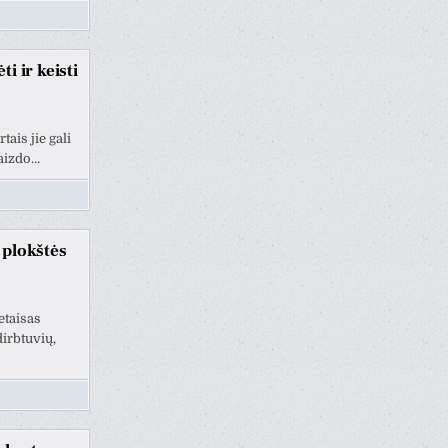
i ir keisti
ais jie gali
vaizdo…
 plokštės
etaisas
irbtuvių,