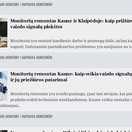
ANO:
MONITORY / NAPRAWA MONITORÓW
Monitorių remontas Kaune ir Klaipėdoje: kaip prižiūrėt
vaizdo signalų plokštes
Monitoriai yra esminė kasdienio darbo ir pramogų dalis, tačiau kart
sugesti. Dažniausiai pasitaikančios problemos yra susijusios su 
ANO:
MONITORY / NAPRAWA MONITORÓW
Monitorių remontas Kaune: kaip veikia vaizdo signalų
ir jų priežiūros patarimai
Monitorių remontas yra svarbi paslauga, ypač tais atvejais, kai pri
pradeda rodyti techninius nesklandumus. Kaune veikia nemažai d
ializuojasi…
ANO:
MONITORY / NAPRAWA MONITORÓW