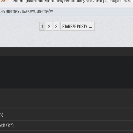
keitimo patarimai Monitorių remontas yra svarbi paslauga tiek ve
ANO:
MONITORY / NAPRAWA MONITORÓW
ICOWANIE
1
2
3
STARSZE POSTY →
ÓW
6)
cji
(27)