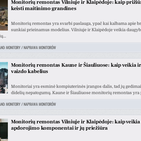
Monitorių remontas Vilniuje ir Klaipėdoje: kaip prižiūr
keisti maitinimo grandines
Monitorių remontas yra svarbi paslauga, ypač kai kalbama apie b
sunkiai prieinamus modelius. Vilniuje ir Klaipėdoje veikia daugy
ių…
ANO:
MONITORY / NAPRAWA MONITORÓW
Monitorių remontas Kaune ir Šiauliuose: kaip veikia ir
vaizdo kabelius
Monitoriai yra esminė kompiuterinės įrangos dalis, tad jų gedimai 
tas Krv
Vytautas Ragaisis
didelių nepatogumų. Kaune ir Šiauliuose monitorių remontas yra 
3 metų
prieš 3 metų
ANO:
MONITORY / NAPRAWA MONITORÓW
Šis naudotojas paliko tik
Šis 
įvertinimą.
įver
Monitorių remontas Vilniuje ir Klaipėdoje: kaip veikia
apdorojimo komponentai ir jų priežiūra