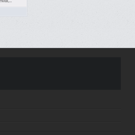
rslui,…