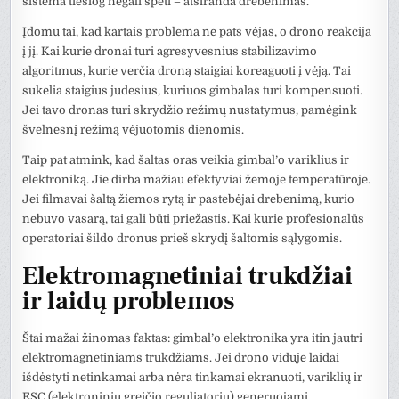
sistema tiesiog negali spėti – atsiranda drebenimas.
Įdomu tai, kad kartais problema ne pats vėjas, o drono reakcija
į jį. Kai kurie dronai turi agresyvesnius stabilizavimo
algoritmus, kurie verčia droną staigiai koreaguoti į vėją. Tai
sukelia staigius judesius, kuriuos gimbalas turi kompensuoti.
Jei tavo dronas turi skrydžio režimų nustatymus, pamėgink
švelnesnį režimą vėjuotomis dienomis.
Taip pat atmink, kad šaltas oras veikia gimbal’o variklius ir
elektroniką. Jie dirba mažiau efektyviai žemoje temperatūroje.
Jei filmavai šaltą žiemos rytą ir pastebėjai drebenimą, kurio
nebuvo vasarą, tai gali būti priežastis. Kai kurie profesionalūs
operatoriai šildo dronus prieš skrydį šaltomis sąlygomis.
Elektromagnetiniai trukdžiai
ir laidų problemos
Štai mažai žinomas faktas: gimbal’o elektronika yra itin jautri
elektromagnetiniams trukdžiams. Jei drono viduje laidai
išdėstyti netinkamai arba nėra tinkamai ekranuoti, variklių ir
ESC (elektroninių greičio reguliatorių) generuojami