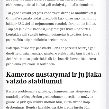
elektromagnetiniai laukai gali trukdyti gimbal’o signalams.
Tai ypač aktualu, jei pats konstravai droną ar modifikavai jį.
Gimbal’o signalo laidai turėtų būti kuo toliau nuo maitinimo
laidų ir ESC. Jei tai neįmanoma, naudok ekranuotus laidus.
Taip pat įsitikink, kad visi jungimai yra tvirti – netvirtas
kontaktas gali sukelti intermituojančius trukdžius, kurie
pasireiškia kaip atsitiktinis drebenimas.
Baterijos būklė taip pat svarbi. Sena ar pažeista baterija gali
duoti netolygią įtampą, o gimbal’o elektronika tam labai jautri.
Jei drebenimas pasireiškia tik kai baterija beveik išsikrovusi,
problema greičiausiai būtent čia.
Kameros nustatymai ir jų įtaka
vaizdo stabilumui
Kartais problema ne gimbale, o kameros nustatymuose. Jei
naudoji per lėtą užrakto greitį (shutter speed), net mažytis
gimbal’o judesys sukurs motion blur, kuris atrodo kaip
drebenimas. Bendra taisyklė: užrakto greitis turėtų būti