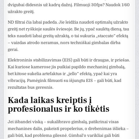
dvigubai didesnis už kadrų dažnį. Filmuoji 30fps? Naudok 1/60
užrakto greitį.
ND filtrai čia labai padeda. Jie leidžia naudoti optimalų užrakto
greitį net ryškioje saulės šviesoje. Be jų, ypač saulėtą dieną, tau
teks naudoti labai greitą užraktą, o tai sukuria „staccato” efektą
– vaizdas atrodo neramus, nors techniškai gimbalas dirba
gerai.
Elektroninis stabilizavimas (EIS) gali būti ir draugas, ir priešas.
Kai kuriose kamerose jis puikiai papildo mechaninį gimbalą,
bet kitose sukelia artefaktus ir „jello” efektą, ypač kai yra
vibracijų. Pamėgink filmuoti su išjungtu EIS – gali būti, kad
rezultatas bus geresnis.
Kada laikas kreiptis į
profesionalus ir ko tikėtis
Jei išbandei viską – sukalibravo gimbalą, patikrinai visas
mechanines dalis, pakeisti propelerius, o drebenimas išlieka –
gali būti, kad problema gilesnė. Gimbal’o varikliai gali būti