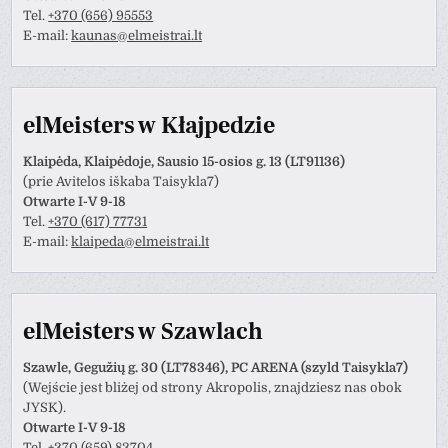
Tel.
+370 (656) 95553
E-mail:
kaunas@elmeistrai.lt
elMeisters w Kłajpedzie
Klaipėda, Klaipėdoje, Sausio 15-osios g. 13 (LT91136)
(prie Avitelos iškaba Taisykla7)
Otwarte I-V 9-18
Tel.
+370 (617) 77731
E-mail:
klaipeda@elmeistrai.lt
elMeisters w Szawlach
Szawle, Gegužių g. 30 (LT78346), PC ARENA (szyld Taisykla7)
(Wejście jest bliżej od strony Akropolis, znajdziesz nas obok
JYSK).
Otwarte I-V 9-18
Tel.
+370 (659) 83704