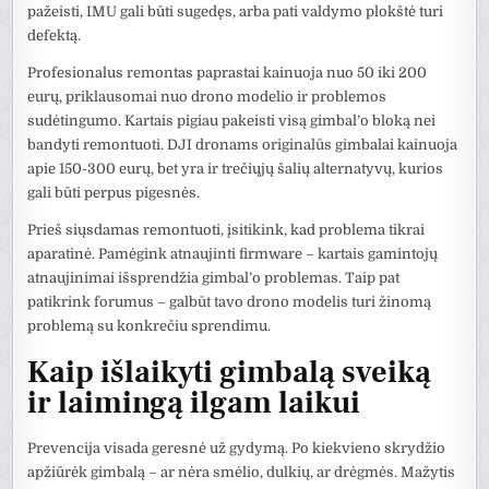
pažeisti, IMU gali būti sugedęs, arba pati valdymo plokštė turi
defektą.
Profesionalus remontas paprastai kainuoja nuo 50 iki 200
eurų, priklausomai nuo drono modelio ir problemos
sudėtingumo. Kartais pigiau pakeisti visą gimbal’o bloką nei
bandyti remontuoti. DJI dronams originalūs gimbalai kainuoja
apie 150-300 eurų, bet yra ir trečiųjų šalių alternatyvų, kurios
gali būti perpus pigesnės.
Prieš siųsdamas remontuoti, įsitikink, kad problema tikrai
aparatinė. Pamėgink atnaujinti firmware – kartais gamintojų
atnaujinimai išsprendžia gimbal’o problemas. Taip pat
patikrink forumus – galbūt tavo drono modelis turi žinomą
problemą su konkrečiu sprendimu.
Kaip išlaikyti gimbalą sveiką
ir laimingą ilgam laikui
Prevencija visada geresnė už gydymą. Po kiekvieno skrydžio
apžiūrėk gimbalą – ar nėra smėlio, dulkių, ar drėgmės. Mažytis