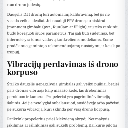
nuo drono judesių.
Daugelis DJI dronų turi automatinį kalibravimą, bet jis ne
visada veikia idealiai. Jei naudoji FPV droną su atskirai
įmontuotu gimbalu (pvz., RunCam ar iFlight), tau teks rankiniu
būdu koreguoti šiuos parametrus. Tai gali būti sudėtinga, bet
internete yra tonos vadovų konkretiems modeliams. Esmė –
pradėk nuo gamintojo rekomenduojamų nustatymų ir keisk po
truputį.
Vibracijų perdavimas iš drono
korpuso
Štai ko daugelis nepagalvoja: gimbalas gali veikti puikiai, bet jei
pats dronas vibruoja kaip masažo kėdė, tas drebenimas
persiduos ir kamerai. Propeleriai yra pagrindinė vibracijų
šaltinis. Jei jie netolygiai subalansuoti, susidėvėję arba pažeisti,
jie sukuria vibraciją, kuri sklinda per visą drono korpusą.
Patikrink propelerius prieš kiekvieną skrydį. Net mažytis
įskilimas ar išlinkimas gali sukelti problemų. Kai kurie pilotai