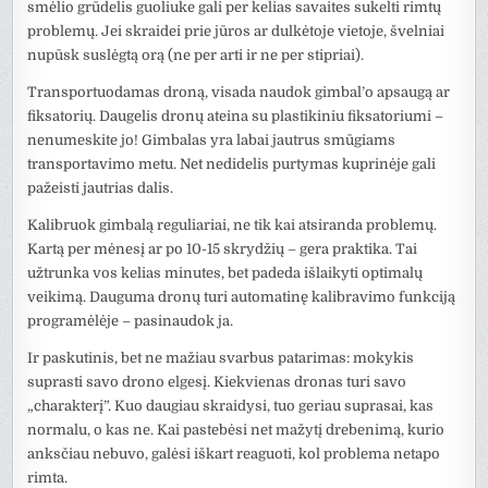
smėlio grūdelis guoliuke gali per kelias savaites sukelti rimtų
problemų. Jei skraidei prie jūros ar dulkėtoje vietoje, švelniai
nupūsk suslėgtą orą (ne per arti ir ne per stipriai).
Transportuodamas droną, visada naudok gimbal’o apsaugą ar
fiksatorių. Daugelis dronų ateina su plastikiniu fiksatoriumi –
nenumeskite jo! Gimbalas yra labai jautrus smūgiams
transportavimo metu. Net nedidelis purtymas kuprinėje gali
pažeisti jautrias dalis.
Kalibruok gimbalą reguliariai, ne tik kai atsiranda problemų.
Kartą per mėnesį ar po 10-15 skrydžių – gera praktika. Tai
užtrunka vos kelias minutes, bet padeda išlaikyti optimalų
veikimą. Dauguma dronų turi automatinę kalibravimo funkciją
programėlėje – pasinaudok ja.
Ir paskutinis, bet ne mažiau svarbus patarimas: mokykis
suprasti savo drono elgesį. Kiekvienas dronas turi savo
„charakterį”. Kuo daugiau skraidysi, tuo geriau suprasai, kas
normalu, o kas ne. Kai pastebėsi net mažytį drebenimą, kurio
anksčiau nebuvo, galėsi iškart reaguoti, kol problema netapo
rimta.