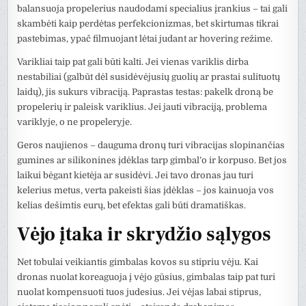
balansuoja propelerius naudodami specialius įrankius – tai gali
skambėti kaip perdėtas perfekcionizmas, bet skirtumas tikrai
pastebimas, ypač filmuojant lėtai judant ar hovering režime.
Varikliai taip pat gali būti kalti. Jei vienas variklis dirba
nestabiliai (galbūt dėl susidėvėjusių guolių ar prastai sulituotų
laidų), jis sukurs vibraciją. Paprastas testas: pakelk droną be
propelerių ir paleisk variklius. Jei jauti vibraciją, problema
variklyje, o ne propeleryje.
Geros naujienos – dauguma dronų turi vibracijas slopinančias
gumines ar silikonines įdėklas tarp gimbal’o ir korpuso. Bet jos
laikui bėgant kietėja ar susidėvi. Jei tavo dronas jau turi
kelerius metus, verta pakeisti šias įdėklas – jos kainuoja vos
kelias dešimtis eurų, bet efektas gali būti dramatiškas.
Vėjo įtaka ir skrydžio sąlygos
Net tobulai veikiantis gimbalas kovos su stipriu vėju. Kai
dronas nuolat koreaguoja į vėjo gūsius, gimbalas taip pat turi
nuolat kompensuoti tuos judesius. Jei vėjas labai stiprus,