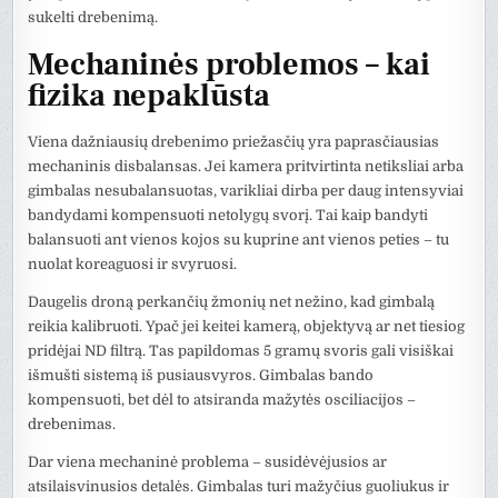
sukelti drebenimą.
Mechaninės problemos – kai
fizika nepaklūsta
Viena dažniausių drebenimo priežasčių yra paprasčiausias
mechaninis disbalansas. Jei kamera pritvirtinta netiksliai arba
gimbalas nesubalansuotas, varikliai dirba per daug intensyviai
bandydami kompensuoti netolygų svorį. Tai kaip bandyti
balansuoti ant vienos kojos su kuprine ant vienos peties – tu
nuolat koreaguosi ir svyruosi.
Daugelis droną perkančių žmonių net nežino, kad gimbalą
reikia kalibruoti. Ypač jei keitei kamerą, objektyvą ar net tiesiog
pridėjai ND filtrą. Tas papildomas 5 gramų svoris gali visiškai
išmušti sistemą iš pusiausvyros. Gimbalas bando
kompensuoti, bet dėl to atsiranda mažytės osciliacijos –
drebenimas.
Dar viena mechaninė problema – susidėvėjusios ar
atsilaisvinusios detalės. Gimbalas turi mažyčius guoliukus ir