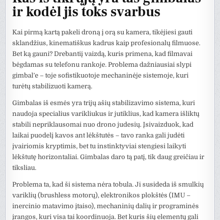
ir kodėl jis toks svarbus
Kai pirmą kartą pakeli droną į orą su kamera, tikėjiesi gauti
sklandžius, kinematiškus kadrus kaip profesionalų filmuose.
Bet ką gauni? Drebantiį vaizdą, kuris primena, kad filmavai
bėgdamas su telefonu rankoje. Problema dažniausiai slypi
gimbal’e – toje sofistikuotoje mechaninėje sistemoje, kuri
turėtų stabilizuoti kamerą.
Gimbalas iš esmės yra trijų ašių stabilizavimo sistema, kuri
naudoja specialius varikliukus ir jutiklius, kad kamera išliktų
stabili nepriklausomai nuo drono judesių. Įsivaizduok, kad
laikai puodelį kavos ant lėkštutės – tavo ranka gali judėti
įvairiomis kryptimis, bet tu instinktyviai stengiesi laikyti
lėkštutę horizontaliai. Gimbalas daro tą patį, tik daug greičiau ir
tiksliau.
Problema ta, kad ši sistema nėra tobula. Ji susideda iš smulkių
variklių (brushless motorų), elektronikos plokštės (IMU –
inercinio matavimo įtaiso), mechaninių dalių ir programinės
įrangos, kuri visa tai koordinuoja. Bet kuris šių elementų gali