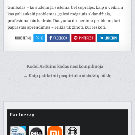
Gimbalas – tai sudėtinga sistema, bet supratęs, kaip ji veikia ir
kas gali sukelti problemas, galėsi mėgautis sklandžiais,
profesionaliais kadrais. Dauguma drebenimo problemų turi
paprastus sprendimus – reikia tik žinoti, kur ieškoti.
UDOSTĘPNIJ:
X
FACEBOOK
PINTEREST
LINKEDIN
Nawigacja
Kodėl Arduino kodas nesikompiliuoja →
wpisu
← Kaip patikrinti paspirtuko stabdžių būklę
Partnerzy