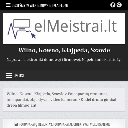
Przejdź
JESTEŚMY W WILNIE, KOWNIE I KŁAJPEDZIE
do
treści
Wilno, Kowno, Kłajpeda, Szawle
Naprawa elektroniki domowej i firmowej. Napełnianie kartridży.
USŁUGI
Wilno, Kowno, Kłajpeda, Szawle
>
Fotoaparatų remontas,
fotoaparatai, objektyvai, video kameros
>
Kodėl drono gimbal
dreba filmuojant
POSTED
FOTOAPARATŲ REMONTAS, FOTOAPARATAI, OBJEKTYVAI, VIDEO KAMEROS
IN