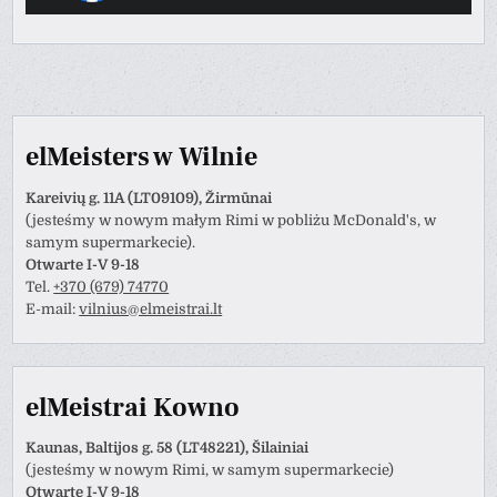
elMeisters w Wilnie
Kareivių g. 11A (LT09109), Žirmūnai
(jesteśmy w nowym małym Rimi w pobliżu McDonald's, w
samym supermarkecie).
Otwarte I-V 9-18
Tel.
+370 (679) 74770
E-mail:
vilnius@elmeistrai.lt
elMeistrai Kowno
Kaunas, Baltijos g. 58 (LT48221), Šilainiai
(jesteśmy w nowym Rimi, w samym supermarkecie)
Otwarte I-V 9-18