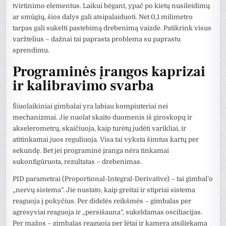
tvirtinimo elementus. Laikui bėgant, ypač po kietų nusileidimų
ar smūgių, šios dalys gali atsipalaiduoti. Net 0,1 milimetro
tarpas gali sukelti pastebimą drebenimą vaizde. Patikrink visus
varžtelius – dažnai tai paprasta problema su paprastu
sprendimu.
Programinės įrangos kaprizai
ir kalibravimo svarba
Šiuolaikiniai gimbalai yra labiau kompiuteriai nei
mechanizmai. Jie nuolat skaito duomenis iš giroskopų ir
akselerometrų, skaičiuoja, kaip turėtų judėti varikliai, ir
atitinkamai juos reguliuoja. Visa tai vyksta šimtus kartų per
sekundę. Bet jei programinė įranga nėra tinkamai
sukonfigūruota, rezultatas – drebenimas.
PID parametrai (Proportional-Integral-Derivative) – tai gimbal’o
„nervų sistema”. Jie nustato, kaip greitai ir stipriai sistema
reaguoja į pokyčius. Per didelės reikšmės – gimbalas per
agresyviai reaguoja ir „persišauna”, sukeldamas osciliacijas.
Per mažos – gimbalas reaguoja per lėtai ir kamera atsiliekama