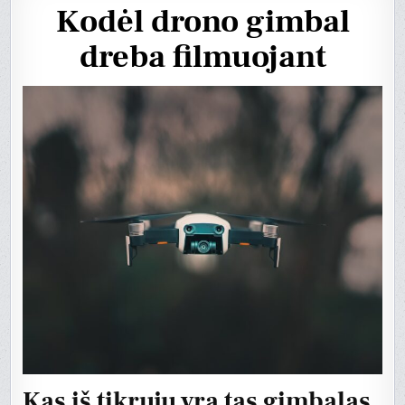
Kodėl drono gimbal
dreba filmuojant
Kas iš tikrųjų yra tas gimbalas