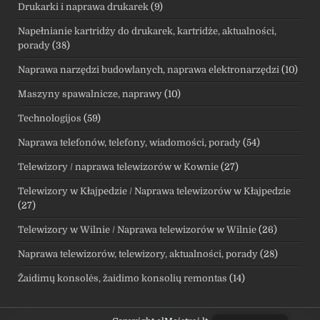
Drukarki i naprawa drukarek
(9)
Napełnianie kartridży do drukarek, kartridże, aktualności,
porady
(38)
Naprawa narzędzi budowlanych, naprawa elektronarzędzi
(10)
Maszyny spawalnicze, naprawy
(10)
Technologijos
(59)
Naprawa telefonów, telefony, wiadomości, porady
(54)
Telewizory / naprawa telewizorów w Kownie
(27)
Telewizory w Kłajpedzie / Naprawa telewizorów w Kłajpedzie
(27)
Telewizory w Wilnie / Naprawa telewizorów w Wilnie
(26)
Naprawa telewizorów, telewizory, aktualności, porady
(28)
Žaidimų konsolės, žaidimo konsolių remontas
(14)