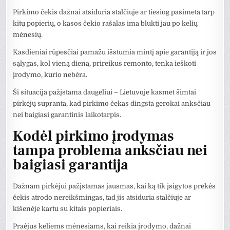
Pirkimo čekis dažnai atsiduria stalčiuje ar tiesiog pasimeta tarp
kitų popierių, o kasos čekio rašalas ima blukti jau po kelių
mėnesių.
Kasdieniai rūpesčiai pamažu išstumia mintį apie garantiją ir jos
sąlygas, kol vieną dieną, prireikus remonto, tenka ieškoti
įrodymo, kurio nebėra.
Ši situacija pažįstama daugeliui – Lietuvoje kasmet šimtai
pirkėjų supranta, kad pirkimo čekas dingsta gerokai anksčiau
nei baigiasi garantinis laikotarpis.
Kodėl pirkimo įrodymas
tampa problema anksčiau nei
baigiasi garantija
Dažnam pirkėjui pažįstamas jausmas, kai ką tik įsigytos prekės
čekis atrodo nereikšmingas, tad jis atsiduria stalčiuje ar
kišenėje kartu su kitais popieriais.
Praėjus keliems mėnesiams, kai reikia įrodymo, dažnai