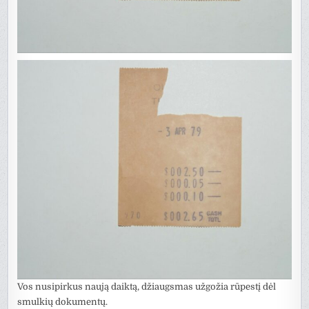
Vos nusipirkus naują daiktą, džiaugsmas užgožia rūpestį dėl
smulkių dokumentų.