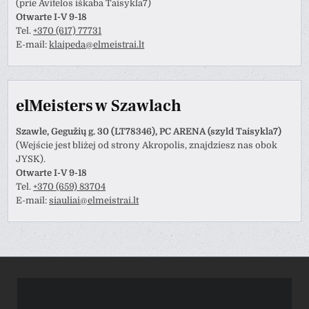
(prie Avitelos iškaba Taisykla7)
Otwarte I-V 9-18
Tel.
+370 (617) 77731
E-mail:
klaipeda@elmeistrai.lt
elMeisters w Szawlach
Szawle, Gegužių g. 30 (LT78346), PC ARENA (szyld Taisykla7)
(Wejście jest bliżej od strony Akropolis, znajdziesz nas obok
JYSK).
Otwarte I-V 9-18
Tel.
+370 (659) 83704
E-mail:
siauliai@elmeistrai.lt