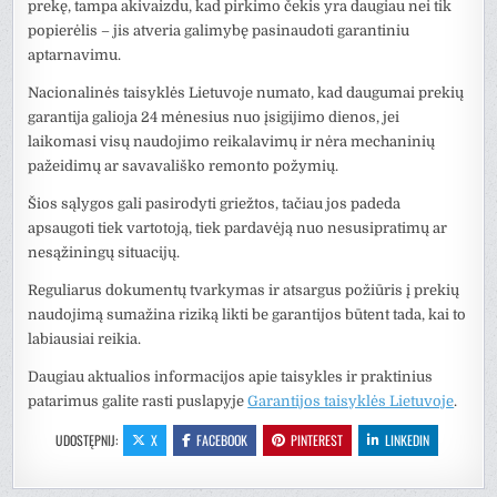
prekę, tampa akivaizdu, kad pirkimo čekis yra daugiau nei tik
popierėlis – jis atveria galimybę pasinaudoti garantiniu
aptarnavimu.
Nacionalinės taisyklės Lietuvoje numato, kad daugumai prekių
garantija galioja 24 mėnesius nuo įsigijimo dienos, jei
laikomasi visų naudojimo reikalavimų ir nėra mechaninių
pažeidimų ar savavališko remonto požymių.
Šios sąlygos gali pasirodyti griežtos, tačiau jos padeda
apsaugoti tiek vartotoją, tiek pardavėją nuo nesusipratimų ar
nesąžiningų situacijų.
Reguliarus dokumentų tvarkymas ir atsargus požiūris į prekių
naudojimą sumažina riziką likti be garantijos būtent tada, kai to
labiausiai reikia.
Daugiau aktualios informacijos apie taisykles ir praktinius
patarimus galite rasti puslapyje
Garantijos taisyklės Lietuvoje
.
UDOSTĘPNIJ:
X
FACEBOOK
PINTEREST
LINKEDIN