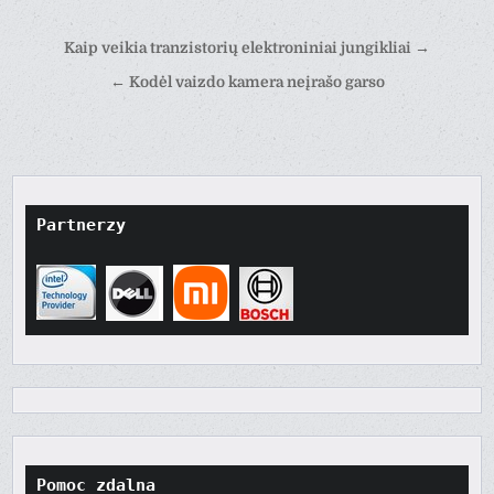
Nawigacja
Kaip veikia tranzistorių elektroniniai jungikliai →
wpisu
← Kodėl vaizdo kamera neįrašo garso
Partnerzy
Pomoc zdalna