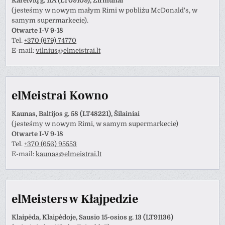
Kareivių g. 11A (LT09109), Žirmūnai
(jesteśmy w nowym małym Rimi w pobliżu McDonald's, w
samym supermarkecie).
Otwarte I-V 9-18
Tel.
+370 (679) 74770
E-mail:
vilnius@elmeistrai.lt
elMeistrai Kowno
Kaunas, Baltijos g. 58 (LT48221), Šilainiai
(jesteśmy w nowym Rimi, w samym supermarkecie)
Otwarte I-V 9-18
Tel.
+370 (656) 95553
E-mail:
kaunas@elmeistrai.lt
elMeisters w Kłajpedzie
Klaipėda, Klaipėdoje, Sausio 15-osios g. 13 (LT91136)