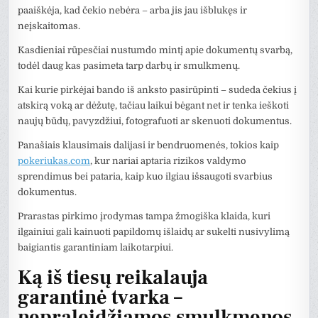
paaiškėja, kad čekio nebėra – arba jis jau išblukęs ir
neįskaitomas.
Kasdieniai rūpesčiai nustumdo mintį apie dokumentų svarbą,
todėl daug kas pasimeta tarp darbų ir smulkmenų.
Kai kurie pirkėjai bando iš anksto pasirūpinti – sudeda čekius į
atskirą voką ar dėžutę, tačiau laikui bėgant net ir tenka ieškoti
naujų būdų, pavyzdžiui, fotografuoti ar skenuoti dokumentus.
Panašiais klausimais dalijasi ir bendruomenės, tokios kaip
pokeriukas.com
, kur nariai aptaria rizikos valdymo
sprendimus bei pataria, kaip kuo ilgiau išsaugoti svarbius
dokumentus.
Prarastas pirkimo įrodymas tampa žmogiška klaida, kuri
ilgainiui gali kainuoti papildomų išlaidų ar sukelti nusivylimą
baigiantis garantiniam laikotarpiui.
Ką iš tiesų reikalauja
garantinė tvarka –
nepraleidžiamos smulkmenos