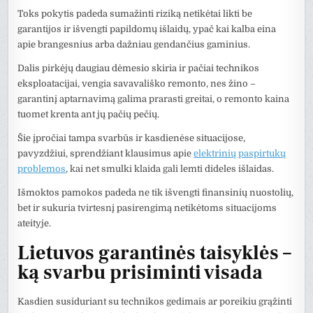
Toks pokytis padeda sumažinti riziką netikėtai likti be
garantijos ir išvengti papildomų išlaidų, ypač kai kalba eina
apie brangesnius arba dažniau gendančius gaminius.
Dalis pirkėjų daugiau dėmesio skiria ir pačiai technikos
eksploatacijai, vengia savavališko remonto, nes žino –
garantinį aptarnavimą galima prarasti greitai, o remonto kaina
tuomet krenta ant jų pačių pečių.
Šie įpročiai tampa svarbūs ir kasdienėse situacijose,
pavyzdžiui, sprendžiant klausimus apie
elektrinių paspirtukų
problemos
, kai net smulki klaida gali lemti dideles išlaidas.
Išmoktos pamokos padeda ne tik išvengti finansinių nuostolių,
bet ir sukuria tvirtesnį pasirengimą netikėtoms situacijoms
ateityje.
Lietuvos garantinės taisyklės –
ką svarbu prisiminti visada
Kasdien susiduriant su technikos gedimais ar poreikiu grąžinti