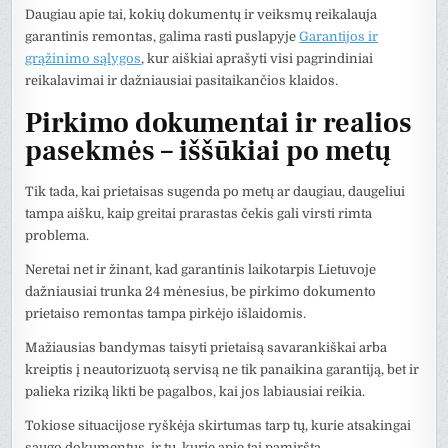
Daugiau apie tai, kokių dokumentų ir veiksmų reikalauja
garantinis remontas, galima rasti puslapyje
Garantijos ir
grąžinimo sąlygos
, kur aiškiai aprašyti visi pagrindiniai
reikalavimai ir dažniausiai pasitaikančios klaidos.
Pirkimo dokumentai ir realios
pasekmės – iššūkiai po metų
Tik tada, kai prietaisas sugenda po metų ar daugiau, daugeliui
tampa aišku, kaip greitai prarastas čekis gali virsti rimta
problema.
Neretai net ir žinant, kad garantinis laikotarpis Lietuvoje
dažniausiai trunka 24 mėnesius, be pirkimo dokumento
prietaiso remontas tampa pirkėjo išlaidomis.
Mažiausias bandymas taisyti prietaisą savarankiškai arba
kreiptis į neautorizuotą servisą ne tik panaikina garantiją, bet ir
palieka riziką likti be pagalbos, kai jos labiausiai reikia.
Tokiose situacijose ryškėja skirtumas tarp tų, kurie atsakingai
saugo dokumentus, ir tų, kurie apie tai pamiršta.