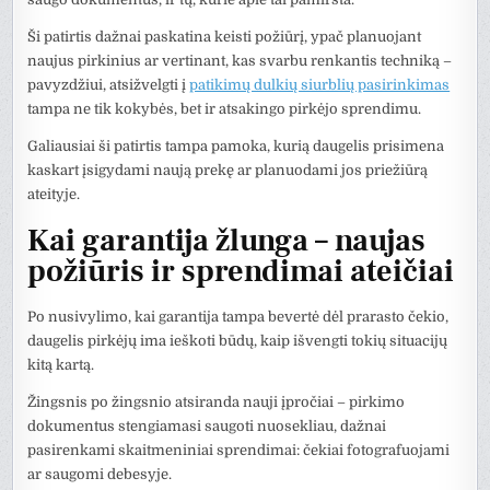
Ši patirtis dažnai paskatina keisti požiūrį, ypač planuojant
naujus pirkinius ar vertinant, kas svarbu renkantis techniką –
pavyzdžiui, atsižvelgti į
patikimų dulkių siurblių pasirinkimas
tampa ne tik kokybės, bet ir atsakingo pirkėjo sprendimu.
Galiausiai ši patirtis tampa pamoka, kurią daugelis prisimena
kaskart įsigydami naują prekę ar planuodami jos priežiūrą
ateityje.
Kai garantija žlunga – naujas
požiūris ir sprendimai ateičiai
Po nusivylimo, kai garantija tampa bevertė dėl prarasto čekio,
daugelis pirkėjų ima ieškoti būdų, kaip išvengti tokių situacijų
kitą kartą.
Žingsnis po žingsnio atsiranda nauji įpročiai – pirkimo
dokumentus stengiamasi saugoti nuosekliau, dažnai
pasirenkami skaitmeniniai sprendimai: čekiai fotografuojami
ar saugomi debesyje.