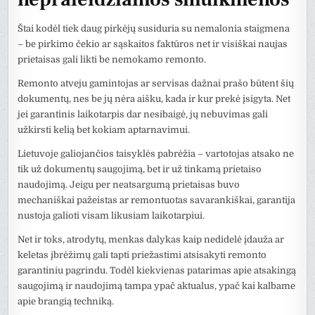
Štai kodėl tiek daug pirkėjų susiduria su nemalonia staigmena
– be pirkimo čekio ar sąskaitos faktūros net ir visiškai naujas
prietaisas gali likti be nemokamo remonto.
Remonto atveju gamintojas ar servisas dažnai prašo būtent šių
dokumentų, nes be jų nėra aišku, kada ir kur prekė įsigyta. Net
jei garantinis laikotarpis dar nesibaigė, jų nebuvimas gali
užkirsti kelią bet kokiam aptarnavimui.
Lietuvoje galiojančios taisyklės pabrėžia – vartotojas atsako ne
tik už dokumentų saugojimą, bet ir už tinkamą prietaiso
naudojimą. Jeigu per neatsargumą prietaisas buvo
mechaniškai pažeistas ar remontuotas savarankiškai, garantija
nustoja galioti visam likusiam laikotarpiui.
Net ir toks, atrodytų, menkas dalykas kaip nedidelė įdauža ar
keletas įbrėžimų gali tapti priežastimi atsisakyti remonto
garantiniu pagrindu. Todėl kiekvienas patarimas apie atsakingą
saugojimą ir naudojimą tampa ypač aktualus, ypač kai kalbame
apie brangią techniką.