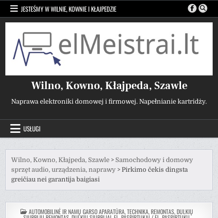
Przejdź
JESTEŚMY W WILNIE, KOWNIE I KŁAJPEDZIE
do
treści
Wilno, Kowno, Kłajpeda, Szawle
Naprawa elektroniki domowej i firmowej. Napełnianie kartridży.
USŁUGI
Wilno, Kowno, Kłajpeda, Szawle
>
Samochodowy i domowy
sprzęt audio, urządzenia, naprawy
>
Pirkimo čekis dingsta
greičiau nei garantija baigiasi
POSTED
AUTOMOBILINĖ IR NAMŲ GARSO APARATŪRA, TECHNIKA, REMONTAS
,
DULKIŲ
IN
SIURBLIŲ REMONTAS, DULKIŲ SIURBLIAI
,
EL. PASPIRTUKAI / EL. PASPIRTUKŲ