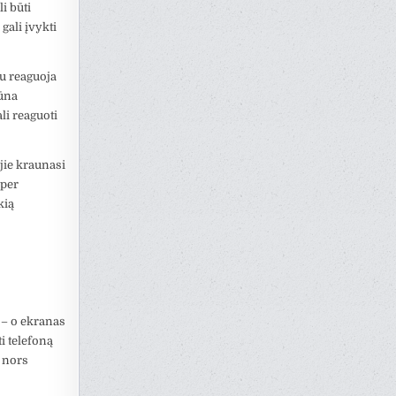
i būti
gali įvykti
au reaguoja
būna
li reaguoti
jie kraunasi
 per
kią
 – o ekranas
i telefoną
a nors