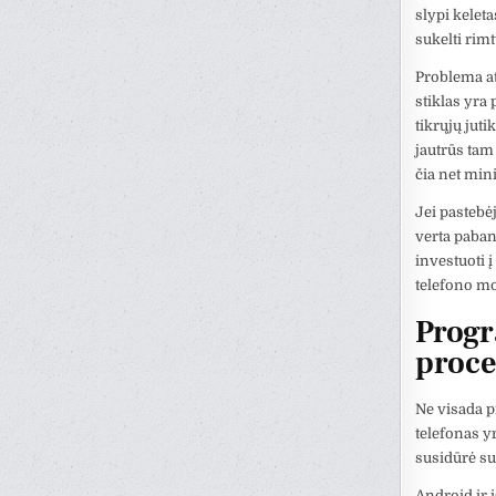
slypi keleta
sukelti rim
Problema at
stiklas yra 
tikrųjų jut
jautrūs tam
čia net min
Jei pastebė
verta paband
investuoti į
telefono mo
Progr
proce
Ne visada p
telefonas y
susidūrė su 
Android ir 