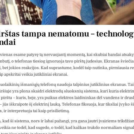
irštas tampa nematomu – technolog
ndai
vienas esame patyrę tą nervuojantį momentą, kai skubiai bandai atsakyti
butį, o telefonas tiesiog ignoruoja tavo pirštų judesius. Ekranas šviečia
i, bet jokios reakcijos. Kad suprastume, kodėl taip nutinka, pirmiausia re
ip apskritai veikia jutikliniai ekranai.
olaikinių išmaniųjų telefonų naudoja talpinius jutiklinius ekranus. Tai 
ršiuje yra plona skaidri elektrodų sluoksnių sistema, kuri kuria elektrin
e pirštu – kuris, beje, yra puikus elektros laidininkas dėl vandens ir dr
jūs iškraipote šį elektrinį lauką. Telefonas fiksuoja, kur tiksliai įvyko š
 ir interpretuoja tai kaip prisilietimą.
 kad ši sistema, nors ir labai pažangi, yra gana jautri įvairiems trikdžia
eikia ne todėl, kad sugedo, o todėl, kad kažkas trukdo normaliam signa