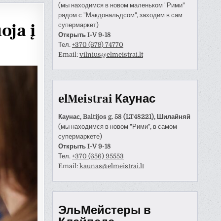
(мы находимся в новом маленьком "Рими"
рядом с "Макдональдсом", заходим в сам
oja į
супермаркет)
Открыть I-V 9-18
Тел.
+370 (679) 74770
Email:
vilnius@elmeistrai.lt
elMeistrai Каунас
Каунас, Baltijos g. 58 (LT48221), Шилайняй
(мы находимся в новом "Рими", в самом
супермаркете)
Открыть I-V 9-18
Тел.
+370 (656) 95553
Anastazija Lukoševičienė
Darius Razmislevičius
Email:
kaunas@elmeistrai.lt
prieš 3 metų
prieš 3 metų
naudotojas paliko tik
Mandagus bendravimas ir
ЭльМейстеры в
tinimą.
greitai bei kokybiškai
atliktas darbas.