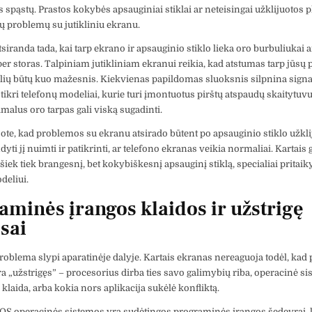
s spąstų. Prastos kokybės apsauginiai stiklai ar neteisingai užklijuotos p
tų problemų su jutikliniu ekranu.
siranda tada, kai tarp ekrano ir apsauginio stiklo lieka oro burbuliukai a
per storas. Talpiniam jutikliniam ekranui reikia, kad atstumas tarp jūsų p
iklių būtų kuo mažesnis. Kiekvienas papildomas sluoksnis silpnina signa
 tikri telefonų modeliai, kurie turi įmontuotus pirštų atspaudų skaitytuv
imalus oro tarpas gali viską sugadinti.
jote, kad problemos su ekranu atsirado būtent po apsauginio stiklo užkl
yti jį nuimti ir patikrinti, ar telefono ekranas veikia normaliai. Kartais 
 šiek tiek brangesnį, bet kokybiškesnį apsauginį stiklą, specialiai pritaik
deliui.
aminės įrangos klaidos ir užstrigę
sai
roblema slypi aparatinėje dalyje. Kartais ekranas nereaguoja todėl, kad 
ra „užstrigęs” – procesorius dirba ties savo galimybių riba, operacinė s
klaida, arba kokia nors aplikacija sukėlė konfliktą.
iOS operacinės sistemos yra sudėtingos programinės įrangos šedevrai,