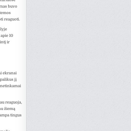
nimas buvo
stemos
ti reaguoti.
lyje
apie 10
ntį ir
ai ekranai
palikus jį
i netinkamai
iau reaguoja,
onu žiemą
tampa tingus