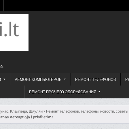
й.
В
РЕМОНТ КОМПЬЮТЕРОВ
РЕМОНТ ТЕЛЕФОНОВ
Р
РЕМОНТ ПРОЧЕГО ОБОРУДОВАНИЯ
унас, Клайпеда, Шяуляй
>
Ремонт телефонов, телефоны, новости, советы
anas nereaguoja į prisilietimą