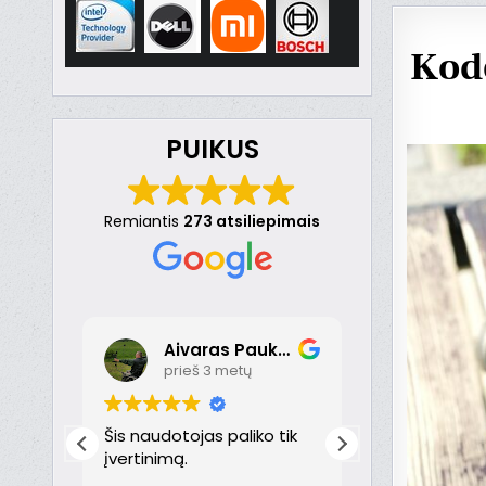
Kodė
PUIKUS
Remiantis
273 atsiliepimais
Aivaras Paukste
Dona
prieš 3 metų
prieš 
nt
Šis naudotojas paliko tik
Puikiai!
just
įvertinimą.