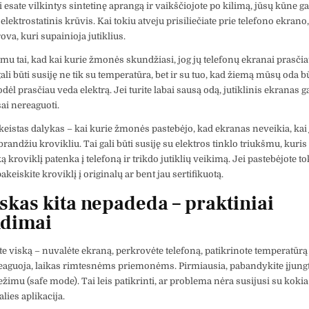
 esate vilkintys sintetinę aprangą ir vaikščiojote po kilimą, jūsų kūne gal
lektrostatinis krūvis. Kai tokiu atveju prisiliečiate prie telefono ekrano, 
va, kuri supainioja jutiklius.
omu tai, kad kai kurie žmonės skundžiasi, jog jų telefonų ekranai prasči
ali būti susiję ne tik su temperatūra, bet ir su tuo, kad žiemą mūsų oda 
dėl prasčiau veda elektrą. Jei turite labai sausą odą, jutiklinis ekranas ga
sai nereaguoti.
keistas dalykas – kai kurie žmonės pastebėjo, kad ekranas neveikia, kai 
randžiu krovikliu. Tai gali būti susiję su elektros tinklo triukšmu, kuris
kroviklį patenka į telefoną ir trikdo jutiklių veikimą. Jei pastebėjote to
keiskite kroviklį į originalų ar bent jau sertifikuotą.
iskas kita nepadeda – praktiniai
ndimai
te viską – nuvalėte ekraną, perkrovėte telefoną, patikrinote temperatūrą
reaguoja, laikas rimtesnėms priemonėms. Pirmiausia, pabandykite įjungt
ežimu (safe mode). Tai leis patikrinti, ar problema nėra susijusi su koki
alies aplikacija.