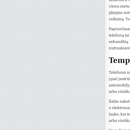
vienu metu 
įdiegtas ne
veikimą. Tok
Paprasčiaus
telefonų ta
sekundžių. T
nutraukiant
Tempe
Telefonai ne
ypač jautrū
automobilyje
arba visiška
Šaltis suke
o elektrini
lauke, kai 
arba visišk