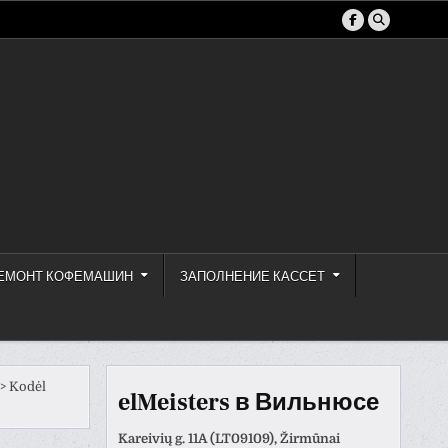
ЕМОНТ КОФЕМАШИН
ЗАПОЛНЕНИЕ КАССЕТ
>
Kodėl
elMeisters в Вильнюсе
Kareivių g. 11A (LT09109), Žirmūnai