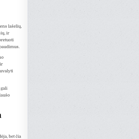
ens lašelių,
ių, ir
pretuoti
aspaudimus.
no
ir
uvalyti
 gali
laušo
a
ėja, bet čia