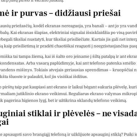
arp jūsų piršto ir ekrano jutiklių.
ė ir purvas – didžiausi priešai
ausių priežasčių, kodėl ekranas nereaguoja, yra banali – ant jo yra vand
balų. Kai ekranas šlapias, elektriniai signalai išsisklaidžia po visą pavirš
egali tiksliai nustatyti, kur tiksliai prisiliečiate. Kartais jis gali net inter
ą kaip prisilietimą ir pradėti chaotiškai reaguoti į neegzistuojančius p
iška tai tampa žiemą, kai iš šalto oro įeiname į šiltą patalpą ir ant ekra
kondensatas. Arba vasarą paplūdimyje, kai ant telefono patenka smėlio 
andens mišinys. Tokiais atvejais geriausias sprendimas – kruopščiai n
ta šluoste ir palaukti, kol jis visiškai išdžius.
 pirštų taip pat kaupiasi ant ekrano ir laikui bėgant sukuria plėvelę, kuri
rmaliam jutiklinio ekrano veikimui. Reguliarus ekrano valymas mikrop
ik pagerina higienos lygį, bet ir užtikrina sklandų telefono veikimą.
giniai stiklai ir plėvelės – ne visad
ai
apsaugoti savo brangiąjį telefoną ir užklijuote apsauginį stiklą? Puiki id