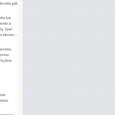
lėvelės gali
rba kai
iršto ir
lą. Ypač
us ekrane –
ijavimo,
geriau
ytą jūsų
pats
istema
 kuriuose