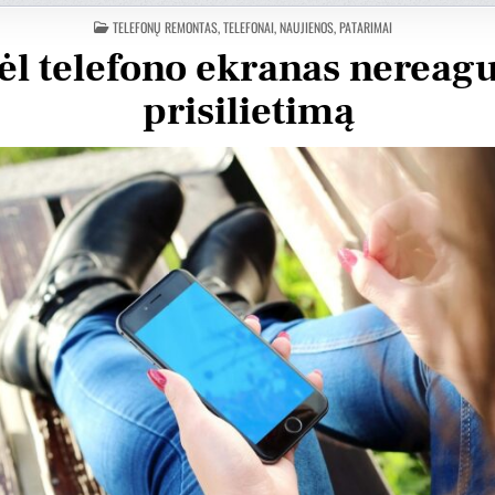
ПОМЕЩЕНО
TELEFONŲ REMONTAS, TELEFONAI, NAUJIENOS, PATARIMAI
В
l telefono ekranas nereagu
prisilietimą
tas Krv
Vytautas Ragaisis
3 metų
prieš 3 metų
Šis naudotojas paliko tik
Šis 
įvertinimą.
įver