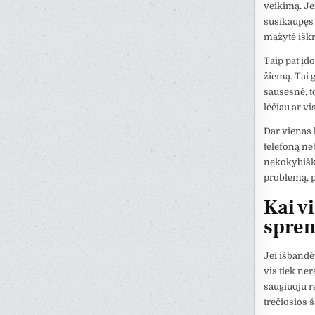
veikimą. Jei
susikaupęs e
mažytė iškro
Taip pat įd
žiemą. Tai g
sausesnė, to
lėčiau ar vi
Dar vienas 
telefoną neb
nekokybišką 
problemą, pa
Kai v
spre
Jei išbandė
vis tiek ne
saugiuoju r
trečiosios š