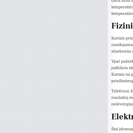
Gera žinia 
temperatūrą
temperatūro
Fizin
Kartais prie
naudojamas. 
sluoksniai a
Ypač pažeid
jutiklinis e
Kartais tai 
prisilietimų
Telefonai, k
nuolatinį m
neišvengiam
Elektr
Štai įdomus 