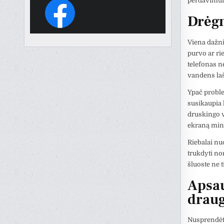
perdavimui t
Drėgm
Viena dažni
purvo ar rie
telefonas neb
vandens laš
Ypač problem
susikaupia 
druskingo v
ekraną minkš
Riebalai nuo
trukdyti no
šluoste ne t
Apsau
draug
Nusprendėte 