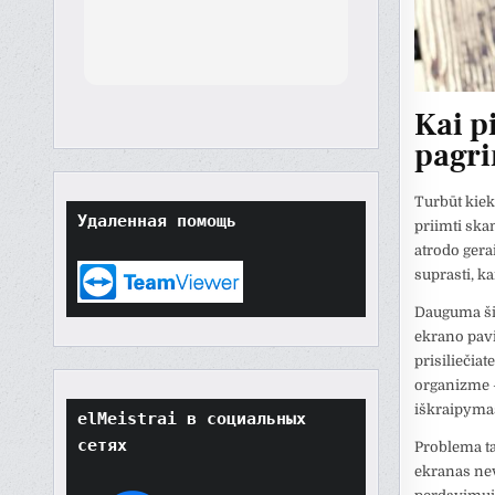
th
orted
though
t
Kai p
tore
pagri
ard.
hat
ult
Turbūt kiek
Удаленная помощь
t if
priimti skam
won't
atrodo gera
o
suprasti, ka
their
Dauguma šiu
ekrano pavi
prisiliečiat
organizme – 
iškraipymas,
elMeistrai в социальных 
сетях
Problema ta,
ekranas nev