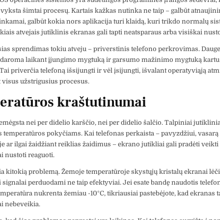
vyksta šimtai procesų. Kartais kažkas nutinka ne taip – galbūt atnauji
tinkamai, galbūt kokia nors aplikacija turi klaidą, kuri trikdo normalų si
iais atvejais jutiklinis ekranas gali tapti neatsparaus arba visiškai nusto
ias sprendimas tokiu atveju – priverstinis telefono perkrovimas. Dauge
i daroma laikant įjungimo mygtuką ir garsumo mažinimo mygtuką kartu 
ai priverčia telefoną išsijungti ir vėl įsijungti, išvalant operatyviąją atmi
 visus užstrigusius procesus.
ratūros kraštutinumai
mėgsta nei per didelio karščio, nei per didelio šalčio. Talpiniai jutiklini
s temperatūros pokyčiams. Kai telefonas perkaista – pavyzdžiui, vasarą 
 ar ilgai žaidžiant reiklias žaidimus – ekrano jutikliai gali pradėti veikt
i nustoti reaguoti.
lia kitokią problemą. Žemoje temperatūroje skystųjų kristalų ekranai lėč
ai signalai perduodami ne taip efektyviai. Jei esate bandę naudotis telef
temperatūra nukrenta žemiau -10°C, tikriausiai pastebėjote, kad ekranas 
ai nebeveikia.