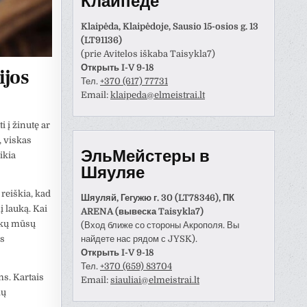
Клайпеде
Klaipėda, Klaipėdoje, Sausio 15-osios g. 13
(LT91136)
(prie Avitelos iškaba Taisykla7)
Открыть I-V 9-18
ijos
Тел.
+370 (617) 77731
Email:
klaipeda@elmeistrai.lt
 į žinutę ar
, viskas
ЭльМейстеры в
ikia
Шяуляе
reiškia, kad
Шяуляй, Гегужю г. 30 (LT78346), ПК
į lauką. Kai
ARENA (вывеска Taisykla7)
uskų mūsų
(Вход ближе со стороны Акрополя. Вы
найдете нас рядом с JYSK).
is
Открыть I-V 9-18
Тел.
+370 (659) 83704
ms. Kartais
Email:
siauliai@elmeistrai.lt
lų