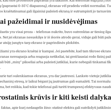
ta, kad šios problemos paprastai yra laikinos. Kai telefonas sugrįžta į no
 (paprastai 0-35°C diapazoną), ekranas vėl pradeda veikti normaliai. Ta
s kraštutinumai gali ilgainiui pažeisti ekraną ir sutrumpinti jo tarnavim
iai pažeidimai ir nusidėvėjimas
žastis yra visai proza – telefonas nukrito, buvo sutrenktas ar tiesiog ilga
Net jei ekranas nesuskilęs ir iš išorės atrodo gerai, viduje gali būti pažei
r atsiję jungtys tarp ekrano ir pagrindinės plokštės.
žiami yra ekrano kraštai ir kampai. Jei pastebite, kad tam tikrose ekran
kranas nereaguoja arba reaguoja netiksliai, tai greičiausiai rodo fizinį pa
gali būti „mirę” pikseliai arba pažeisti jutikliai, kurie nebegali tinkamai fi
.
urie turi sulenkiamus ekranus, yra dar jautresni. Lanksto vietoje jutikliai
echaninį stresą, ir laikui bėgant jų jautrumas gali sumažėti. Tai normalu 
a, bet reiškia, kad tokie telefonai gali turėti trumpesnį efektyvaus naud
ostatinis krūvis ir kiti keisti dalyka
faktas, apie kurį nedaugelis žino: statinė elektra gali sutrikdyti jutiklin