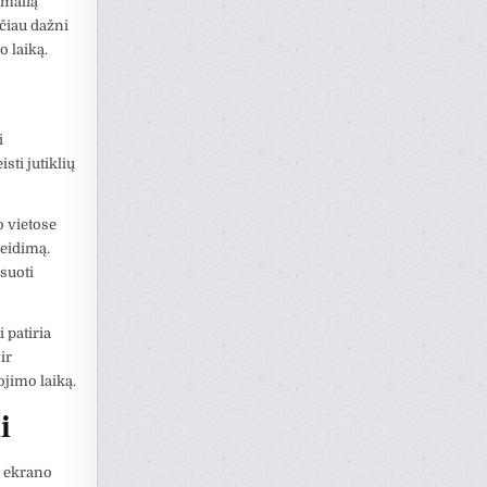
rmalią
čiau dažni
o laiką.
i
sti jutiklių
o vietose
žeidimą.
ksuoti
 patiria
ir
ojimo laiką.
i
io ekrano