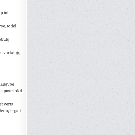
p tai
yse, todėl
ebūtų
e vartotojų
 daugybė
a pasirinkti
at verta
lemų ir gali