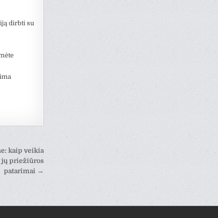
iją dirbti su
umėte
lima
: kaip veikia
 jų priežiūros
patarimai →