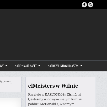
AWY
NAPEŁNIANIE KASET
NAPRAWA INNYCH MASZYN
Žaidimų
elMeisters w Wilnie
Kareivių g. 11A (LT09109), Žirmūnai
(jesteśmy w nowym małym Rimi w
pobliżu McDonald's, w samym