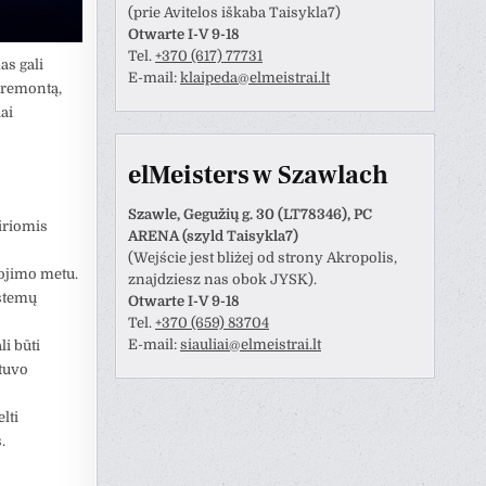
(prie Avitelos iškaba Taisykla7)
Otwarte I-V 9-18
Tel.
+370 (617) 77731
as gali
E-mail:
klaipeda@elmeistrai.lt
 remontą,
ai
elMeisters w Szawlach
Szawle, Gegužių g. 30 (LT78346), PC
airiomis
ARENA (szyld Taisykla7)
(Wejście jest bliżej od strony Akropolis,
ojimo metu.
znajdziesz nas obok JYSK).
istemų
Otwarte I-V 9-18
Tel.
+370 (659) 83704
E-mail:
siauliai@elmeistrai.lt
li būti
ytuvo
lti
.