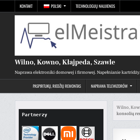
Przejdź
KONTAKT
POLSKI
TECHNOLOGIJŲ NAUJIENOS
do
treści
Wilno, Kowno, Kłajpeda, Szawle
Naprawa elektroniki domowej i firmowej. Napełnianie kartridży
PASPIRTUKŲ, RIEDŽIŲ REMONTAS
NAPRAWA TELEWIZORÓW
Wilno, Kown
konsolių re
Partnerzy