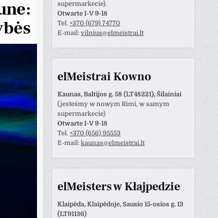
une:
supermarkecie).
Otwarte I-V 9-18
ybės
Tel.
+370 (679) 74770
E-mail:
vilnius@elmeistrai.lt
elMeistrai Kowno
Kaunas, Baltijos g. 58 (LT48221), Šilainiai
(jesteśmy w nowym Rimi, w samym
supermarkecie)
Otwarte I-V 9-18
Tel.
+370 (656) 95553
Anastazija Lukoševičienė
Darius Razmislevičius
E-mail:
kaunas@elmeistrai.lt
prieš 3 metų
prieš 3 metų
naudotojas paliko tik
Mandagus bendravimas ir
elMeisters w Kłajpedzie
tinimą.
greitai bei kokybiškai
atliktas darbas.
Klaipėda, Klaipėdoje, Sausio 15-osios g. 13
(LT91136)