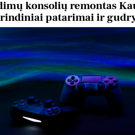
dimų konsolių remontas Ka
rindiniai patarimai ir gudr
tas Krv
Vytautas Ragaisis
3 metų
prieš 3 metų
Šis naudotojas paliko tik
Šis 
įvertinimą.
įver