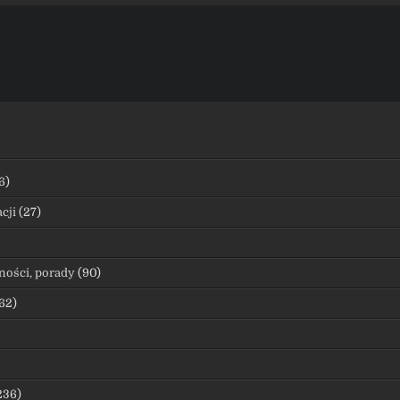
6)
cji
(27)
ności, porady
(90)
62)
236)