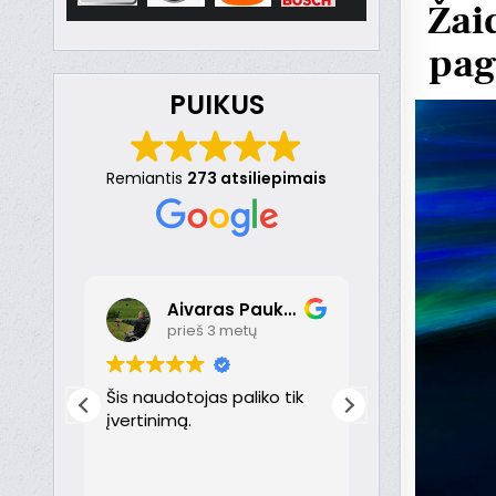
Žai
pag
PUIKUS
Remiantis
273 atsiliepimais
Aivaras Paukste
Dona
prieš 3 metų
prieš 
nt
Šis naudotojas paliko tik
Puikiai!
just
įvertinimą.
th