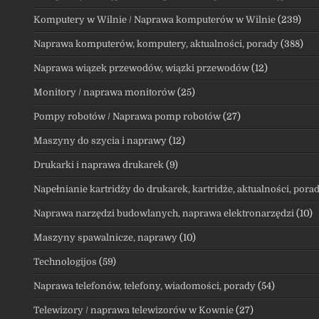
Komputery w Wilnie / Naprawa komputerów w Wilnie
(239)
Naprawa komputerów, komputery, aktualności, porady
(388)
Naprawa wiązek przewodów, wiązki przewodów
(12)
Monitory / naprawa monitorów
(25)
Pompy robotów / Naprawa pomp robotów
(27)
Maszyny do szycia i naprawy
(12)
Drukarki i naprawa drukarek
(9)
Napełnianie kartridży do drukarek, kartridże, aktualności, pora
Naprawa narzędzi budowlanych, naprawa elektronarzędzi
(10)
Maszyny spawalnicze, naprawy
(10)
Technologijos
(59)
Naprawa telefonów, telefony, wiadomości, porady
(54)
Telewizory / naprawa telewizorów w Kownie
(27)