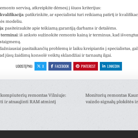
emonto servisą, atkreipkite dėmesį į šiuos kriterijus:
 kvalifikacija
: patikrinkite, ar specialistai turi reikiamą patirtį ir kvalifikac
ės modeliu.
ja
: pasiteiraukite apie teikiamą garantiją darbams ir detalėms.
 terminai
: iš anksto sužinokite remonto kainą ir terminus, kad išvengt
staigmenų.
dažniausiai pasitaikančių problemų ir laiku kreipiantis į specialistus, ga
kad jūsų žaidimų konsolė veiktų sklandžiai ir tarnautų ilgai.
UDOSTĘPNIJ:
X
FACEBOOK
PINTEREST
LINKEDIN
cja
kompiuterių remontas Vilniuje:
Monitorių remontas Kaune
ti ir atnaujinti RAM atmintį
vaizdo signalų plokštės ir