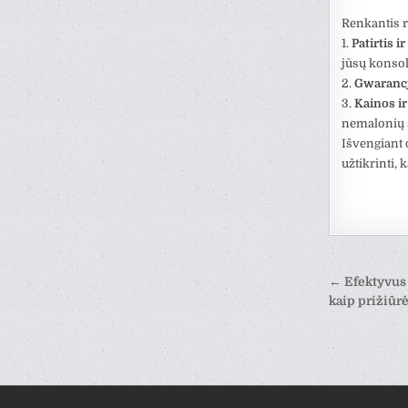
Renkantis r
1.
Patirtis ir
jūsų konsol
2.
Gwaranc
3.
Kainos ir
nemalonių 
Išvengiant 
užtikrinti, 
Nawiga
← Efektyvus 
wpisu
kaip prižiūrė