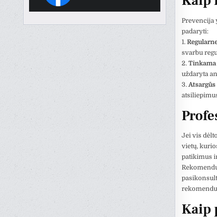
Kaip 
Prevencija 
padaryti:
1.
Regularne
svarbu regul
2.
Tinkama v
uždaryta an
3.
Atsargūs
atsiliepimu
Profe
Jei vis dėl
vietų, kuri
patikimus ir
Rekomenduoj
pasikonsult
rekomenduot
Kaip 