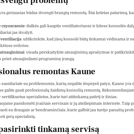
išvengti problemų
yra geriausias būdas išvengti brangių remontų. Štai keletas patarimų, kai
 czyszczenie
: dulkės gali kauptis ventiliatoriuose ir kitose konsolės dal
iariai jas išvalyti.
entiliacija
: užtikrinkite, kad jūsų konsolė būtų tinkamai vėdinama ir n
kštose erdvėse.
 atnaujinimai
: visada perskaitykite atnaujinimų aprašymus ir patikrinkit
s prieš atnaujindami programinę įrangą.
sionalus remontas Kaune
to susiduriate su problemomis, kurių negalite išspręsti patys, Kaune yra
ose galite gauti profesionalų žaidimų konsolių remontą. Rekomenduojam
 sertifikuotus specialistus, kurie turi atitinkamą patirtį ir žinias.
ame pasidomėti įvairiais servisais ir jų atsiliepimais internete. Taip p
uoti su draugais ar bendraminčiais, kurie galbūt jau turėjo panašių prob
i gerą specialistą.
pasirinkti tinkamą servisą