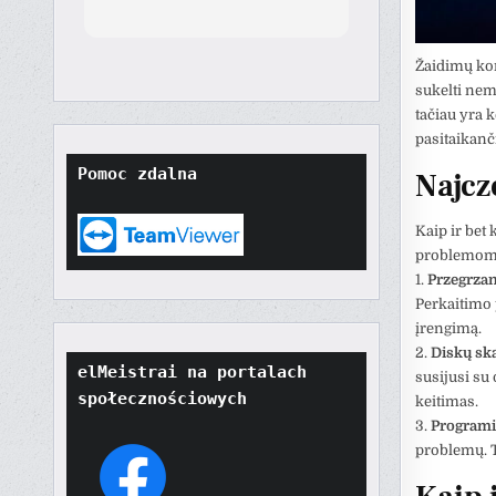
orted
though
t
Žaidimų kon
tore
sukelti nem
ard.
tačiau yra 
hat
pasitaikanč
ult
Pomoc zdalna
Najcz
t if
won't
o
Kaip ir bet 
their
problemomis
1.
Przegrzan
Perkaitimo 
įrengimą.
2.
Diskų sk
elMeistrai na portalach 
susijusi su
społecznościowych
keitimas.
3.
Programi
problemų. T