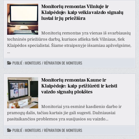
Monitorių remontas Vilniuje ir
Klaipėdoje: kaip veikia vaizdo signalų
lustai ir jų priežiūra
Monitorių remontas yra vienas iš svarbiausių
techninės priežiūros darbų, kuriuos atlieka tiek Vilniaus, tiek
Klaipėdos specialistai. Šiame straipsnyje išsamiau apžvelgsime,
…
PUBLIÉ :
MONITEURS / RÉPARATION DE MONITEURS
Monitorių remontas Kaune ir
Klaipėdoje: kaip prižiūrėti ir keisti
vaizdo signalų plokštes
Monitoriai yra esminė kasdienio darbo ir
pramogų dalis, tačiau kartais jie gali sugesti. Dažniausiai
pasitaikančios problemos yra susijusios su vaizdo…
PUBLIÉ :
MONITEURS / RÉPARATION DE MONITEURS