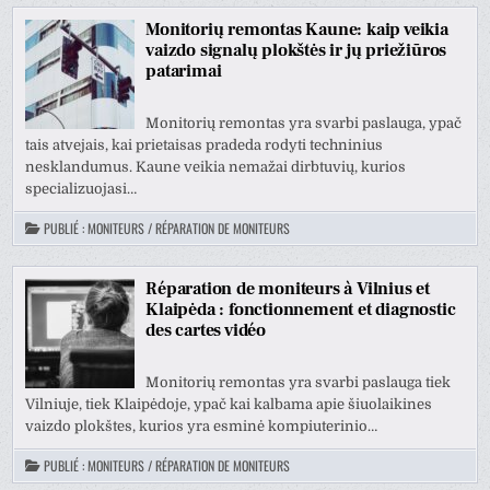
Monitorių remontas Kaune: kaip veikia
vaizdo signalų plokštės ir jų priežiūros
patarimai
Monitorių remontas yra svarbi paslauga, ypač
tais atvejais, kai prietaisas pradeda rodyti techninius
nesklandumus. Kaune veikia nemažai dirbtuvių, kurios
specializuojasi…
PUBLIÉ :
MONITEURS / RÉPARATION DE MONITEURS
Réparation de moniteurs à Vilnius et
Klaipėda : fonctionnement et diagnostic
des cartes vidéo
Monitorių remontas yra svarbi paslauga tiek
Vilniuje, tiek Klaipėdoje, ypač kai kalbama apie šiuolaikines
vaizdo plokštes, kurios yra esminė kompiuterinio…
PUBLIÉ :
MONITEURS / RÉPARATION DE MONITEURS