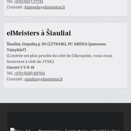
Tél.
+370 (617) 77731
Courriel :
klaipeda@elmeistrai.lt
elMeisters à Šiauliai
Šiauliai, Gegužių g. 30 (LT78346), PC ARENA (panneau
Taisykla7)
(L'entrée est plus proche du côté de l'Akropolis, vous nous
trouverez à côté de JYSK).
Ouvert I-V 9-18
Tél.
+370 (659) 83704
Courriel :
siauliai@elmeistrai.lt