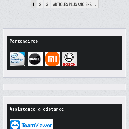
PAGINATION
1
2
3
ARTICLES PLUS ANCIENS →
DES
PUBLICATIONS
Partenaires
Assistance à distance