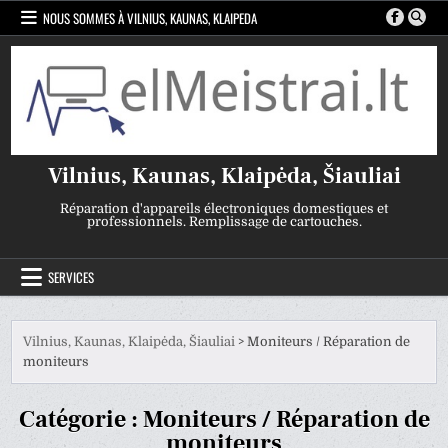
Skip
NOUS SOMMES À VILNIUS, KAUNAS, KLAIPEDA
to
content
Vilnius, Kaunas, Klaipėda, Šiauliai
Réparation d'appareils électroniques domestiques et
professionnels. Remplissage de cartouches.
SERVICES
Vilnius, Kaunas, Klaipėda, Šiauliai
>
Moniteurs / Réparation de
moniteurs
Catégorie :
Moniteurs / Réparation de
moniteurs