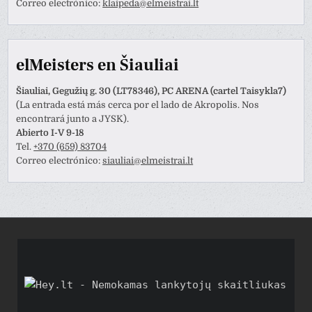
Correo electrónico:
klaipeda@elmeistrai.lt
elMeisters en Šiauliai
Šiauliai, Gegužių g. 30 (LT78346), PC ARENA (cartel Taisykla7)
(La entrada está más cerca por el lado de Akropolis. Nos
encontrará junto a JYSK).
Abierto I-V 9-18
Tel.
+370 (659) 83704
Correo electrónico:
siauliai@elmeistrai.lt