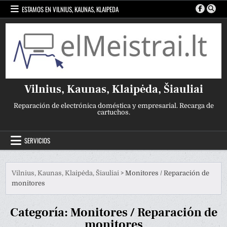
Ir
ESTAMOS EN VILNIUS, KAUNAS, KLAIPEDA
al
contenido
Vilnius, Kaunas, Klaipėda, Šiauliai
Reparación de electrónica doméstica y empresarial. Recarga de
cartuchos.
SERVICIOS
Vilnius, Kaunas, Klaipėda, Šiauliai
>
Monitores / Reparación de
monitores
Categoría:
Monitores / Reparación de
monitores