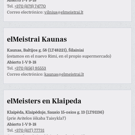
Abierto I-V 9-18
Tel.
+370 (679) 74770
Correo electrónico:
vilnius@elmeistrai.lt
elMeistrai Kaunas
Kaunas, Baltijos g. 58 (LT48221), Šilainiai
(estamos en el nuevo Rimi, en el propio supermercado)
Abierto I-V 9-18
Tel.
+370 (656) 95553
Correo electrónico:
kaunas@elmeistrai.lt
elMeisters en Klaipeda
Klaipėda, Klaipėdoje, Sausio 15-osios g. 13 (LT91136)
(prie Avitelos iškaba Taisykla7)
Abierto I-V 9-18
Tel.
+370 (617) 77731