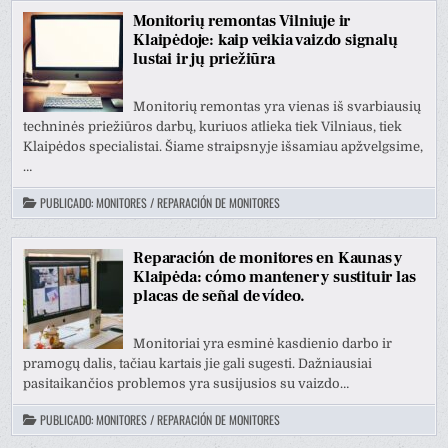
Monitorių remontas Vilniuje ir
Klaipėdoje: kaip veikia vaizdo signalų
lustai ir jų priežiūra
Monitorių remontas yra vienas iš svarbiausių
techninės priežiūros darbų, kuriuos atlieka tiek Vilniaus, tiek
Klaipėdos specialistai. Šiame straipsnyje išsamiau apžvelgsime,
…
PUBLICADO:
MONITORES / REPARACIÓN DE MONITORES
Reparación de monitores en Kaunas y
Klaipėda: cómo mantener y sustituir las
placas de señal de vídeo.
Monitoriai yra esminė kasdienio darbo ir
pramogų dalis, tačiau kartais jie gali sugesti. Dažniausiai
pasitaikančios problemos yra susijusios su vaizdo…
PUBLICADO:
MONITORES / REPARACIÓN DE MONITORES