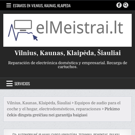
Ir
ESTAMOS EN VILNIUS, KAUNAS, KLAIPEDA
al
contenido
Vilnius, Kaunas, Klaipėda, Šiauliai
Reparación de electrónica doméstica y empresarial. Recarga de
cartuchos.
SERVICIOS
Vilnius, Kaunas, Klaipėda, Šiauliai
>
Equipos de audio para el
coche y el hogar, electrodomésticos, reparaciones
>
Pirkimo
čekis dingsta greičiau nei garantija baigiasi
PUBLICADO
AUTOMOBILINĖ IR NAMŲ GARSO APARATŪRA, TECHNIKA, REMONTAS
,
DULKIŲ