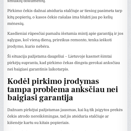
smulkių dokumentų.
Pirkimo čekis dažnai atsiduria stalčiuje ar tiesiog pasimeta tarp
kitų popierių, o kasos čekio rašalas ima blukti jau po kelių
mėnesių.
Kasdieniai rūpesčiai pamažu išstumia mintį apie garantiją ir jos
sąlygas, kol vieną dieną, prireikus remonto, tenka ieškoti
įrodymo, kurio nebėra.
Ši situacija pažįstama daugeliui – Lietuvoje kasmet šimtai
pirkėjų supranta, kad pirkimo čekas dingsta gerokai anksčiau
nei baigiasi garantinis laikotarpis.
Kodėl pirkimo įrodymas
tampa problema anksčiau nei
baigiasi garantija
Dažnam pirkėjui pažįstamas jausmas, kai ką tik įsigytos prekės
čekis atrodo nereikšmingas, tad jis atsiduria stalčiuje ar
kišenėje kartu su kitais popieriais.