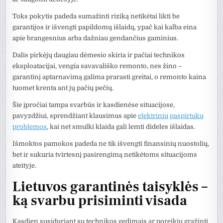
Toks pokytis padeda sumažinti riziką netikėtai likti be
garantijos ir išvengti papildomų išlaidų, ypač kai kalba eina
apie brangesnius arba dažniau gendančius gaminius.
Dalis pirkėjų daugiau dėmesio skiria ir pačiai technikos
eksploatacijai, vengia savavališko remonto, nes žino –
garantinį aptarnavimą galima prarasti greitai, o remonto kaina
tuomet krenta ant jų pačių pečių.
Šie įpročiai tampa svarbūs ir kasdienėse situacijose,
pavyzdžiui, sprendžiant klausimus apie
elektrinių paspirtukų
problemos
, kai net smulki klaida gali lemti dideles išlaidas.
Išmoktos pamokos padeda ne tik išvengti finansinių nuostolių,
bet ir sukuria tvirtesnį pasirengimą netikėtoms situacijoms
ateityje.
Lietuvos garantinės taisyklės –
ką svarbu prisiminti visada
Kasdien susiduriant su technikos gedimais ar poreikiu grąžinti