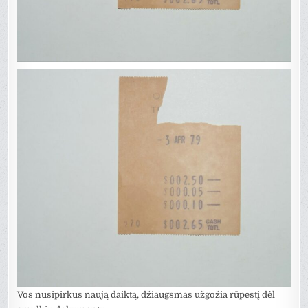
Vos nusipirkus naują daiktą, džiaugsmas užgožia rūpestį dėl