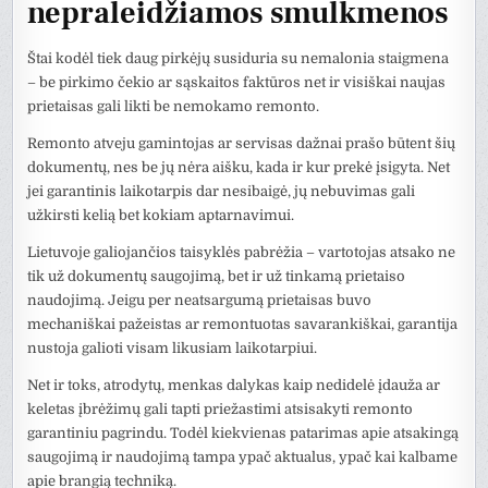
nepraleidžiamos smulkmenos
Štai kodėl tiek daug pirkėjų susiduria su nemalonia staigmena
– be pirkimo čekio ar sąskaitos faktūros net ir visiškai naujas
prietaisas gali likti be nemokamo remonto.
Remonto atveju gamintojas ar servisas dažnai prašo būtent šių
dokumentų, nes be jų nėra aišku, kada ir kur prekė įsigyta. Net
jei garantinis laikotarpis dar nesibaigė, jų nebuvimas gali
užkirsti kelią bet kokiam aptarnavimui.
Lietuvoje galiojančios taisyklės pabrėžia – vartotojas atsako ne
tik už dokumentų saugojimą, bet ir už tinkamą prietaiso
naudojimą. Jeigu per neatsargumą prietaisas buvo
mechaniškai pažeistas ar remontuotas savarankiškai, garantija
nustoja galioti visam likusiam laikotarpiui.
Net ir toks, atrodytų, menkas dalykas kaip nedidelė įdauža ar
keletas įbrėžimų gali tapti priežastimi atsisakyti remonto
garantiniu pagrindu. Todėl kiekvienas patarimas apie atsakingą
saugojimą ir naudojimą tampa ypač aktualus, ypač kai kalbame
apie brangią techniką.