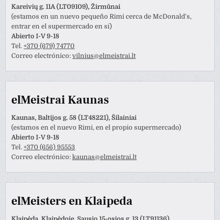
Kareivių g. 11A (LT09109), Žirmūnai
(estamos en un nuevo pequeño Rimi cerca de McDonald's,
entrar en el supermercado en sí)
Abierto I-V 9-18
Tel.
+370 (679) 74770
Correo electrónico:
vilnius@elmeistrai.lt
elMeistrai Kaunas
Kaunas, Baltijos g. 58 (LT48221), Šilainiai
(estamos en el nuevo Rimi, en el propio supermercado)
Abierto I-V 9-18
Tel.
+370 (656) 95553
Correo electrónico:
kaunas@elmeistrai.lt
elMeisters en Klaipeda
Klaipėda, Klaipėdoje, Sausio 15-osios g. 13 (LT91136)