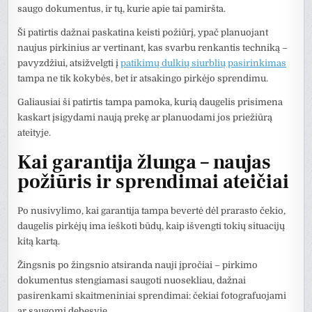
saugo dokumentus, ir tų, kurie apie tai pamiršta.
Ši patirtis dažnai paskatina keisti požiūrį, ypač planuojant
naujus pirkinius ar vertinant, kas svarbu renkantis techniką –
pavyzdžiui, atsižvelgti į
patikimų dulkių siurblių pasirinkimas
tampa ne tik kokybės, bet ir atsakingo pirkėjo sprendimu.
Galiausiai ši patirtis tampa pamoka, kurią daugelis prisimena
kaskart įsigydami naują prekę ar planuodami jos priežiūrą
ateityje.
Kai garantija žlunga – naujas
požiūris ir sprendimai ateičiai
Po nusivylimo, kai garantija tampa bevertė dėl prarasto čekio,
daugelis pirkėjų ima ieškoti būdų, kaip išvengti tokių situacijų
kitą kartą.
Žingsnis po žingsnio atsiranda nauji įpročiai – pirkimo
dokumentus stengiamasi saugoti nuosekliau, dažnai
pasirenkami skaitmeniniai sprendimai: čekiai fotografuojami
ar saugomi debesyje.