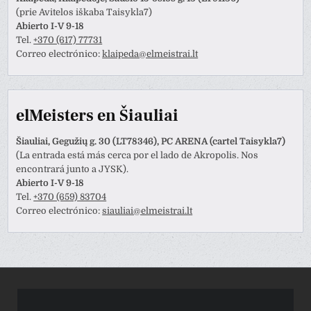
(prie Avitelos iškaba Taisykla7)
Abierto I-V 9-18
Tel.
+370 (617) 77731
Correo electrónico:
klaipeda@elmeistrai.lt
elMeisters en Šiauliai
Šiauliai, Gegužių g. 30 (LT78346), PC ARENA (cartel Taisykla7)
(La entrada está más cerca por el lado de Akropolis. Nos
encontrará junto a JYSK).
Abierto I-V 9-18
Tel.
+370 (659) 83704
Correo electrónico:
siauliai@elmeistrai.lt