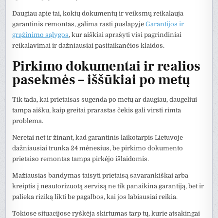
Daugiau apie tai, kokių dokumentų ir veiksmų reikalauja
garantinis remontas, galima rasti puslapyje
Garantijos ir
grąžinimo sąlygos
, kur aiškiai aprašyti visi pagrindiniai
reikalavimai ir dažniausiai pasitaikančios klaidos.
Pirkimo dokumentai ir realios
pasekmės – iššūkiai po metų
Tik tada, kai prietaisas sugenda po metų ar daugiau, daugeliui
tampa aišku, kaip greitai prarastas čekis gali virsti rimta
problema.
Neretai net ir žinant, kad garantinis laikotarpis Lietuvoje
dažniausiai trunka 24 mėnesius, be pirkimo dokumento
prietaiso remontas tampa pirkėjo išlaidomis.
Mažiausias bandymas taisyti prietaisą savarankiškai arba
kreiptis į neautorizuotą servisą ne tik panaikina garantiją, bet ir
palieka riziką likti be pagalbos, kai jos labiausiai reikia.
Tokiose situacijose ryškėja skirtumas tarp tų, kurie atsakingai