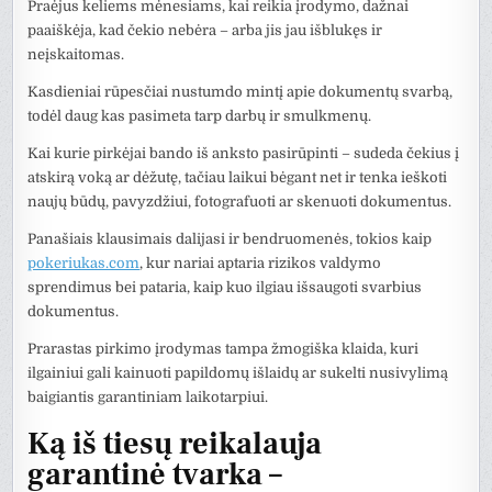
Praėjus keliems mėnesiams, kai reikia įrodymo, dažnai
paaiškėja, kad čekio nebėra – arba jis jau išblukęs ir
neįskaitomas.
Kasdieniai rūpesčiai nustumdo mintį apie dokumentų svarbą,
todėl daug kas pasimeta tarp darbų ir smulkmenų.
Kai kurie pirkėjai bando iš anksto pasirūpinti – sudeda čekius į
atskirą voką ar dėžutę, tačiau laikui bėgant net ir tenka ieškoti
naujų būdų, pavyzdžiui, fotografuoti ar skenuoti dokumentus.
Panašiais klausimais dalijasi ir bendruomenės, tokios kaip
pokeriukas.com
, kur nariai aptaria rizikos valdymo
sprendimus bei pataria, kaip kuo ilgiau išsaugoti svarbius
dokumentus.
Prarastas pirkimo įrodymas tampa žmogiška klaida, kuri
ilgainiui gali kainuoti papildomų išlaidų ar sukelti nusivylimą
baigiantis garantiniam laikotarpiui.
Ką iš tiesų reikalauja
garantinė tvarka –