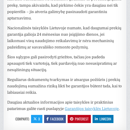
prekę, tampa akivaizdu, kad pirkimo čekis yra daugiau nei tik
popierėlis – jis atveria galimybę pasinaudoti garantiniu
aptarnavimu.
Nacionalinės taisyklės Lietuvoje numato, kad daugumai prekių
garantija galioja 24 mėnesius nuo įsigijimo dienos, jei
laikomasi visų naudojimo reikalavimų ir nėra mechaninių
pažeidimų ar savavališko remonto požymių.
Šios sąlygos gali pasirodyti griežtos, tačiau jos padeda
apsaugoti tiek vartotoją, tiek pardavėją nuo nesusipratimų ar
nesąžiningų situacijų.
Reguliarus dokumentų tvarkymas ir atsargus požiūris į prekių
naudojimą sumažina riziką likti be garantijos būtent tada, kai to
labiausiai reikia.
Daugiau aktualios informacijos apie taisykles ir praktinius
patarimus galite rasti puslapyje
Garantijos taisyklės Lietuvoje
.
COMPARTE:
X
FACEBOOK
PINTEREST
LINKEDIN