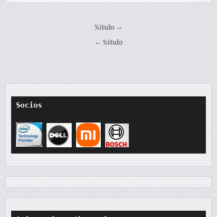
Navegación
%ítulo →
de
← %ítulo
entradas
Socios