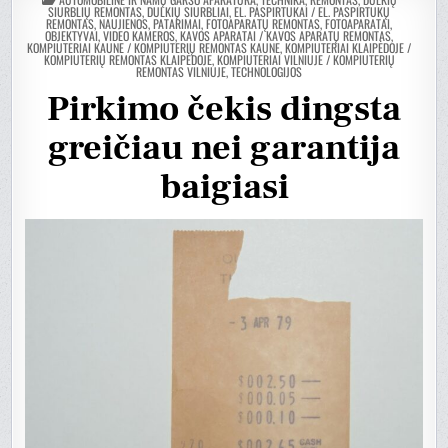
EN
SIURBLIŲ REMONTAS, DULKIŲ SIURBLIAI
,
EL. PASPIRTUKAI / EL. PASPIRTUKŲ
REMONTAS, NAUJIENOS, PATARIMAI
,
FOTOAPARATŲ REMONTAS, FOTOAPARATAI,
OBJEKTYVAI, VIDEO KAMEROS
,
KAVOS APARATAI / KAVOS APARATŲ REMONTAS
,
KOMPIUTERIAI KAUNE / KOMPIUTERIŲ REMONTAS KAUNE
,
KOMPIUTERIAI KLAIPĖDOJE /
KOMPIUTERIŲ REMONTAS KLAIPĖDOJE
,
KOMPIUTERIAI VILNIUJE / KOMPIUTERIŲ
REMONTAS VILNIUJE
,
TECHNOLOGIJOS
Pirkimo čekis dingsta
greičiau nei garantija
baigiasi