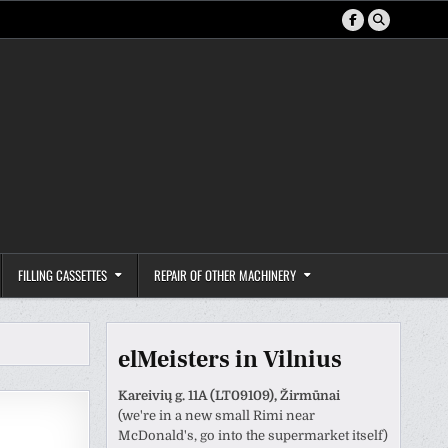
FILLING CASSETTES
REPAIR OF OTHER MACHINERY
elMeisters in Vilnius
Kareivių g. 11A (LT09109), Žirmūnai
(we're in a new small Rimi near
McDonald's, go into the supermarket itself)