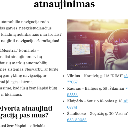
atnaujinimas
automobilio navigacija rodo
as gatves, neegzistuojančius
r klaidiną netinkamais maršrutais?
tnaujinti navigacijos žemėlapius!
elMeistrai”
komanda –
naliai atnaujiname visų
iausių markių automobilių
nes sistemas. Nesvarbu, ar turite
ią gamyklinę navigaciją, ar
Vilnius
– Kareivių g. 11A “RIMI”
+3
tas Krv
Vytautas Ragaisis
ai įdiegtą sistemą –
77057
3 metų
prieš 3 metų
nsime, kad jūsų žemėlapiai būtų
Kaunas
–
Baltijos g. 58 , Šilainiai
+
ir tiksliausi.
95553
Klaipėda
– Sausio 15-osios g. 13
+3
Šis naudotojas paliko tik
Šis 
l verta atnaujinti
07741
įvertinimą.
įver
gaciją pas mus?
Šiauliuose
– Gegužių g. 30 “Arena
682-29052
usi žemėlapiai
– oficialūs