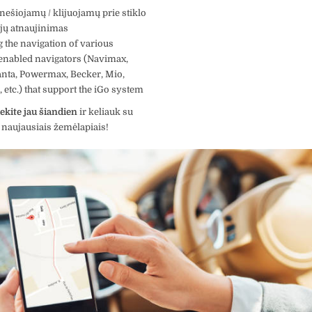
ešiojamų / klijuojamų prie stiklo
jų atnaujinimas
 the navigation of various
nabled navigators (Navimax,
nta, Powermax, Becker, Mio,
 etc.) that support the iGo system
ekite jau šiandien
ir keliauk su
s, naujausiais žemėlapiais!