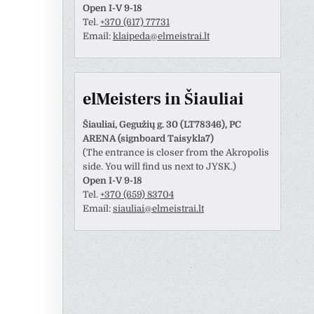
Open I-V 9-18
Tel.
+370 (617) 77731
Email:
klaipeda@elmeistrai.lt
elMeisters in Šiauliai
Šiauliai, Gegužių g. 30 (LT78346), PC
ARENA (signboard Taisykla7)
(The entrance is closer from the Akropolis
side. You will find us next to JYSK.)
Open I-V 9-18
Tel.
+370 (659) 83704
Email:
siauliai@elmeistrai.lt