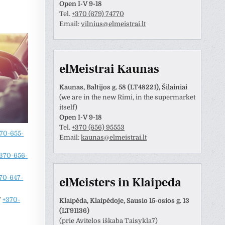
Open I-V 9-18
Tel.
+370 (679) 74770
Email:
vilnius@elmeistrai.lt
elMeistrai Kaunas
Kaunas, Baltijos g. 58 (LT48221), Šilainiai
(we are in the new Rimi, in the supermarket
itself)
Open I-V 9-18
Tel.
+370 (656) 95553
70-655-
Email:
kaunas@elmeistrai.lt
Anastazija Lukoševičienė
Darius Razmislevičius
prieš 3 metų
prieš 3 metų
370-656-
70-647-
naudotojas paliko tik
Mandagus bendravimas ir
elMeisters in Klaipeda
tinimą.
greitai bei kokybiškai
”
+370-
atliktas darbas.
Klaipėda, Klaipėdoje, Sausio 15-osios g. 13
(LT91136)
(prie Avitelos iškaba Taisykla7)