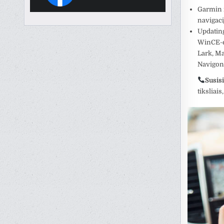
Garmin n
navigaci
Updating
WinCE-e
Lark, Ma
Navigon,
Susisi
tiksliai