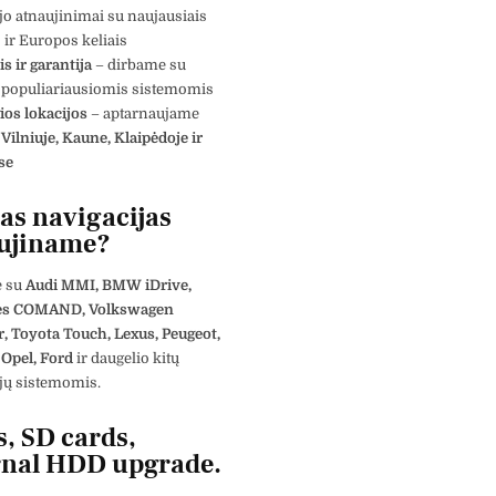
o atnaujinimai su naujausiais
 ir Europos keliais
is ir garantija
– dirbame su
 populiariausiomis sistemomis
ios lokacijos
– aptarnaujame
s
Vilniuje, Kaune, Klaipėdoje ir
se
as navigacijas
ujiname?
 su
Audi MMI, BMW iDrive,
es COMAND, Volkswagen
, Toyota Touch, Lexus, Peugeot,
 Opel, Ford
ir daugelio kitų
jų sistemomis.
s, SD cards,
rnal HDD upgrade.