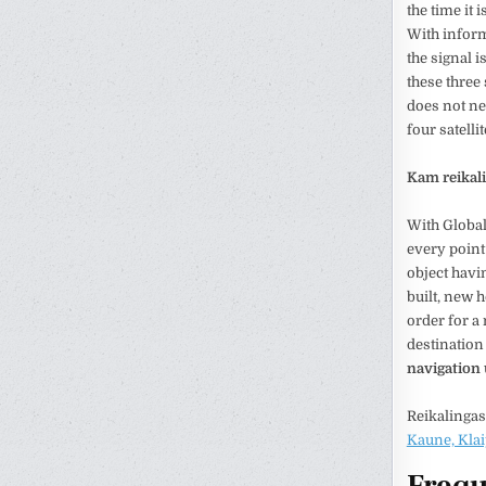
the time it 
With informa
the signal i
these three
does not ne
four satelli
Kam reikali
With Global
every point
object havi
built, new h
order for a
destination 
navigation
Reikalingas
Kaune, Klai