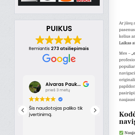
Ar jūsų 
PUIKUS
pasenusi
kelius a
Laikas a
Remiantis
273 atsiliepimais
Mes –
„
profesio
populiar
navigaci
original
Aivaras Paukste
Dona
papildom
prieš 3 metų
prieš 
pasirūpi
naujausi 
nt
Šis naudotojas paliko tik
Puikiai!
Kodė
just
įvertinimą.
navi
th
Nauja