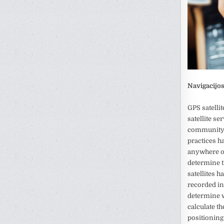
Navigacijos
GPS satellit
satellite se
community.
practices h
anywhere on 
determine t
satellites 
recorded in 
determine w
calculate t
positioning