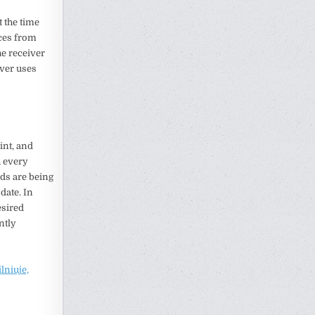
t the time
nces from
he receiver
iver uses
int, and
h every
ds are being
date. In
esired
ntly
lniuje,