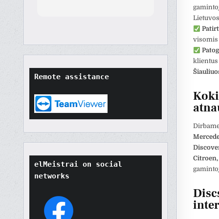
orted
gamintoj
though
Lietuvos
t
Patirt
tore
visomis
ard.
Patog
hat
klientu
ult
Šiauliuo
Remote assistance
t if
won't
Koki
o
atna
their
Dirbame
Merced
Discover
Citroen,
elMeistrai on social 
gaminto
networks
Disc
inte