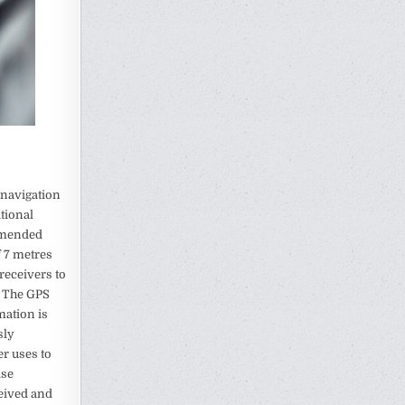
l navigation
ational
mmended
 7 metres
 receivers to
. The GPS
mation is
sly
er uses to
ise
ceived and