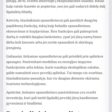
pinigų. Be to, svarbu atsižvelgti į eksploatacines išlaidas, tokias
kaip rašalo kasetės ar popierius, nes jos gali sudaryti didelę dalį
ilgalaikių išlaidų.
Ketvirta, šiuolaikiniai spausdintuvai gali pasiūlyti daugybę
papildomų funkcijų, tokių kaip belaidis spausdinimas,
skenavimas ir kopijavimas. Šios funkcijos gali palengvinti
darbą ir suteikti daugiau lankstumo, ypač jei jūsų namų biure
dirba keli žmonės arba jei norite spausdinti iš skirtingų
įrenginių.
Galiausiai, tinkamas spausdintuvas gali prisidėti prie aplinkos
apsaugos. Pasirenkant modelius su energijos taupymo
funkcijomis arba tokius, kurie naudoja ekologiškus rašalus,
galite sumažinti savo poveikį aplinkai. Tai tampa vis svarbiau
šiuolaikiniame pasaulyje, kai vis daugiau dėmesio skiriama
tvarioms technologijoms.
Apskritai, tinkamo spausdintuvo pasirinkimas yra svarbi
investicija, kuri gali turėti ilgalaikį poveikį jūsų kasdieniam
gyvenimui ir biudžetui.