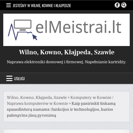
Przejdź
JESTEŚMY W WILNIE, KOWNIE I KŁAJPEDZIE
do
treści
Wilno, Kowno, Kłajpeda, Szawle
Naprawa elektroniki domowej i firmowej. Napełnianie kartridży.
USŁUGI
Wilno, Kowno, Kłajpeda, Szawle
>
Komputery w Kownie /
Naprawa komputerów w Kownie
>
Kaip pasirinkti tinkamą
spausdintuvą namams: funkcijos ir technologijos, kurios
palengvins jūsų gyvenimą