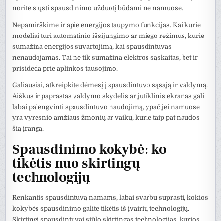
norite siųsti spausdinimo užduotį būdami ne namuose.
Nepamirškime ir apie energijos taupymo funkcijas. Kai kurie
modeliai turi automatinio išsijungimo ar miego režimus, kurie
sumažina energijos suvartojimą, kai spausdintuvas
nenaudojamas. Tai ne tik sumažina elektros sąskaitas, bet ir
prisideda prie aplinkos tausojimo.
Galiausiai, atkreipkite dėmesį į spausdintuvo sąsają ir valdymą.
Aiškus ir paprastas valdymo skydelis ar jutiklinis ekranas gali
labai palengvinti spausdintuvo naudojimą, ypač jei namuose
yra vyresnio amžiaus žmonių ar vaikų, kurie taip pat naudos
šią įrangą.
Spausdinimo kokybė: ko
tikėtis nuo skirtingų
technologijų
Renkantis spausdintuvą namams, labai svarbu suprasti, kokios
kokybės spausdinimo galite tikėtis iš įvairių technologijų.
Skirtingi spausdintuvai siūlo skirtingas technologijas, kurios