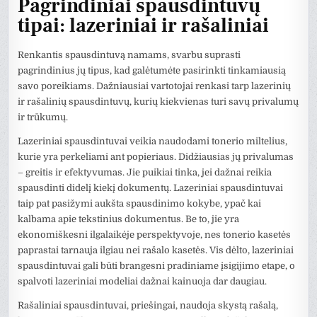
Pagrindiniai spausdintuvų
tipai: lazeriniai ir rašaliniai
Renkantis spausdintuvą namams, svarbu suprasti
pagrindinius jų tipus, kad galėtumėte pasirinkti tinkamiausią
savo poreikiams. Dažniausiai vartotojai renkasi tarp lazerinių
ir rašalinių spausdintuvų, kurių kiekvienas turi savų privalumų
ir trūkumų.
Lazeriniai spausdintuvai veikia naudodami tonerio miltelius,
kurie yra perkeliami ant popieriaus. Didžiausias jų privalumas
– greitis ir efektyvumas. Jie puikiai tinka, jei dažnai reikia
spausdinti didelį kiekį dokumentų. Lazeriniai spausdintuvai
taip pat pasižymi aukšta spausdinimo kokybe, ypač kai
kalbama apie tekstinius dokumentus. Be to, jie yra
ekonomiškesni ilgalaikėje perspektyvoje, nes tonerio kasetės
paprastai tarnauja ilgiau nei rašalo kasetės. Vis dėlto, lazeriniai
spausdintuvai gali būti brangesni pradiniame įsigijimo etape, o
spalvoti lazeriniai modeliai dažnai kainuoja dar daugiau.
Rašaliniai spausdintuvai, priešingai, naudoja skystą rašalą,