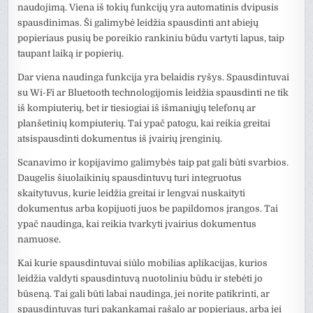
naudojimą. Viena iš tokių funkcijų yra automatinis dvipusis
spausdinimas. Ši galimybė leidžia spausdinti ant abiejų
popieriaus pusių be poreikio rankiniu būdu vartyti lapus, taip
taupant laiką ir popierių.
Dar viena naudinga funkcija yra belaidis ryšys. Spausdintuvai
su Wi-Fi ar Bluetooth technologijomis leidžia spausdinti ne tik
iš kompiuterių, bet ir tiesiogiai iš išmaniųjų telefonų ar
planšetinių kompiuterių. Tai ypač patogu, kai reikia greitai
atsispausdinti dokumentus iš įvairių įrenginių.
Scanavimo ir kopijavimo galimybės taip pat gali būti svarbios.
Daugelis šiuolaikinių spausdintuvų turi integruotus
skaitytuvus, kurie leidžia greitai ir lengvai nuskaityti
dokumentus arba kopijuoti juos be papildomos įrangos. Tai
ypač naudinga, kai reikia tvarkyti įvairius dokumentus
namuose.
Kai kurie spausdintuvai siūlo mobilias aplikacijas, kurios
leidžia valdyti spausdintuvą nuotoliniu būdu ir stebėti jo
būseną. Tai gali būti labai naudinga, jei norite patikrinti, ar
spausdintuvas turi pakankamai rašalo ar popieriaus, arba jei