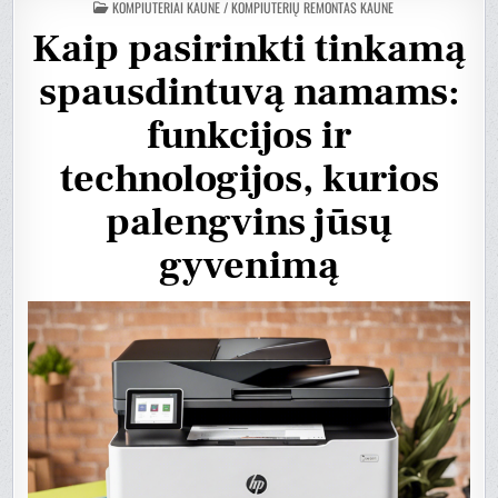
POSTED
KOMPIUTERIAI KAUNE / KOMPIUTERIŲ REMONTAS KAUNE
IN
Kaip pasirinkti tinkamą
spausdintuvą namams:
funkcijos ir
technologijos, kurios
palengvins jūsų
gyvenimą