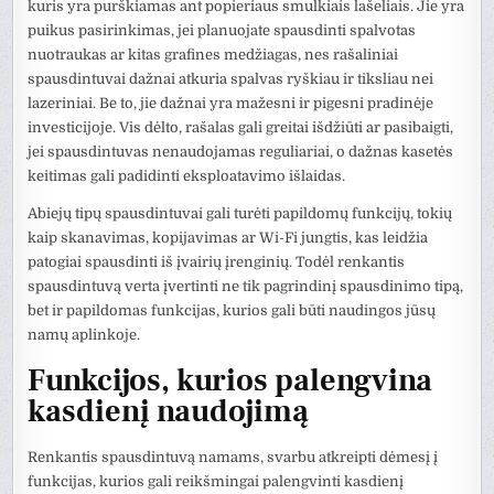
kuris yra purškiamas ant popieriaus smulkiais lašeliais. Jie yra
puikus pasirinkimas, jei planuojate spausdinti spalvotas
nuotraukas ar kitas grafines medžiagas, nes rašaliniai
spausdintuvai dažnai atkuria spalvas ryškiau ir tiksliau nei
lazeriniai. Be to, jie dažnai yra mažesni ir pigesni pradinėje
investicijoje. Vis dėlto, rašalas gali greitai išdžiūti ar pasibaigti,
jei spausdintuvas nenaudojamas reguliariai, o dažnas kasetės
keitimas gali padidinti eksploatavimo išlaidas.
Abiejų tipų spausdintuvai gali turėti papildomų funkcijų, tokių
kaip skanavimas, kopijavimas ar Wi-Fi jungtis, kas leidžia
patogiai spausdinti iš įvairių įrenginių. Todėl renkantis
spausdintuvą verta įvertinti ne tik pagrindinį spausdinimo tipą,
bet ir papildomas funkcijas, kurios gali būti naudingos jūsų
namų aplinkoje.
Funkcijos, kurios palengvina
kasdienį naudojimą
Renkantis spausdintuvą namams, svarbu atkreipti dėmesį į
funkcijas, kurios gali reikšmingai palengvinti kasdienį