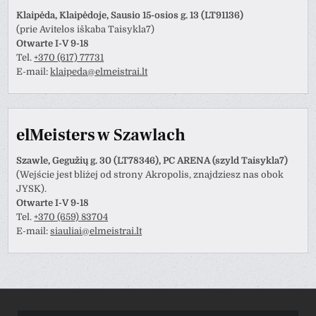
Klaipėda, Klaipėdoje, Sausio 15-osios g. 13 (LT91136)
(prie Avitelos iškaba Taisykla7)
Otwarte I-V 9-18
Tel.
+370 (617) 77731
E-mail:
klaipeda@elmeistrai.lt
elMeisters w Szawlach
Szawle, Gegužių g. 30 (LT78346), PC ARENA (szyld Taisykla7)
(Wejście jest bliżej od strony Akropolis, znajdziesz nas obok
JYSK).
Otwarte I-V 9-18
Tel.
+370 (659) 83704
E-mail:
siauliai@elmeistrai.lt