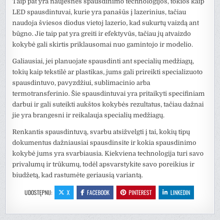
Taip pat yra naujesnės spausdinimo technologijos, tokios kaip
LED spausdintuvai, kurie yra panašūs į lazerinius, tačiau
naudoja šviesos diodus vietoj lazerio, kad sukurtų vaizdą ant
būgno. Jie taip pat yra greiti ir efektyvūs, tačiau jų atvaizdo
kokybė gali skirtis priklausomai nuo gamintojo ir modelio.
Galiausiai, jei planuojate spausdinti ant specialių medžiagų,
tokių kaip tekstilė ar plastikas, jums gali prireikti specializuoto
spausdintuvo, pavyzdžiui, sublimacinio arba
termotransferinio. Šie spausdintuvai yra pritaikyti specifiniam
darbui ir gali suteikti aukštos kokybės rezultatus, tačiau dažnai
jie yra brangesni ir reikalauja specialių medžiagų.
Renkantis spausdintuvą, svarbu atsižvelgti į tai, kokių tipų
dokumentus dažniausiai spausdinsite ir kokia spausdinimo
kokybė jums yra svarbiausia. Kiekviena technologija turi savo
privalumų ir trūkumų, todėl apsvarstykite savo poreikius ir
biudžetą, kad rastumėte geriausią variantą.
UDOSTĘPNIJ:
X
FACEBOOK
PINTEREST
LINKEDIN