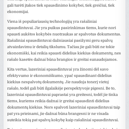
gali turėti įtakos tiek spausdinimo kokybei, tiek greičiui, tiek
ekonomijai.
Viena iš populiariausių technologijų yra rašaliniai
spausdintuvai. Jie yra puikus pasirinkimas tiems, kurie nori
spausti aukštos kokybės nuotraukas ar spalvotus dokumentus.
Rašaliniai spausdintuvai dažniausiai pasižymi geru spalvų
atvaizdavimu ir detalių tikslumu. Tačiau jie gali būti ne tokie
ekonomiški, kai reikia spausti didelius kiekius dokumentų, nes
rašalo kasetės dažnai būna brangios ir greitai sunaudojamos.
Kita vertus, lazeriniai spausdintuvai yra žinomi dėl savo
efektyvumo ir ekonomiškumo, ypač spausdinant didelius
kiekius nespalvotų dokumentų. Jie naudoja tonerį vietoj
rašalo, todėl gali būti ilgalaikėje perspektyvoje pigesni. Be to,
lazeriniai spausdintuvai paprastai yra greitesni, todėl jie tinka
tiems, kuriems reikia dažnai ir greitai spausdinti didelius
dokumentų kiekius. Nors spalvoti lazeriniai spausdintuvai taip
pat yra prieinami, jie dažnai būna brangesni ir ne visada
suteikia tokią pat spalvų kokybę kaip rašaliniai spausdintuvai.