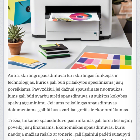
Antra, skirtingi spausdintuvai turi skirtingas funkcijas ir
technologijas, kurios gali būti pritaikytos specifiniams jūsų
poreikiams. Pavyzdžiui, jei dažnai spausdinate nuotraukas,
jums gali būti svarbu turėti spausdintuvą su aukštos kokybės
spalvų atgaminimu. Jei jums reikalingas spausdintuvas
dokumentams, galbūt bus svarbiau greitis ir ekonomiškumas.
Trečia, tinkamo spausdintuvo pasirinkimas gali turėti tiesioginį
poveikį jūsų finansams. Ekonomiškas spausdintuvas, kuris
naudoja mažiau rašalo ar tonerio, gali ilgainiui padėti sutaupyti