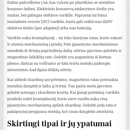
Dabar pažvelkime į tai, kas vyksta po plastikine ar metaline
korpuso dalimi. Elektrinio konservų atidarytuvo širdis yra
mažas, bet galingas elektros variklis. Paprastai tai būna
nuolatinės srovės (DC) variklis, kuris gali veikti nuo 220V
elektros tinklo (per adapterį) arba nuo baterijų.
Variklis suka krumpliaratį – tai toks dantytas ratas, kuris sukasi
ir stumia mechanizmą į priekį. Pats pjaustymo mechanizmas
susideda iš dviejų pagrindinių dalių: aštrios pjovimo geležtės ir
magnetinio laikiklių rato. Geležtė yra pagaminta iš kietojo
plieno, dažnai su volframo ar kitu tvirtu metalu padengtu
ašmenimis, kad ilgiau išliktų aštrūs.
Kai uždedi skardinę ant prietaiso, magnetinis ratas pritraukia
metalinį dangtelį ir laiko jį tvirtai. Tuo pačiu metu pjovimo
geležtė įsmeiga į skardinės kraštą. Kai įjungi prietaisą, variklis
pradeda sukti krumpliaratį, kuris savo ruožtu suka visą
pjaustymo mechanizmą aplink skardinę. Geležtė juda ratu ir
palaipsniui perpjauna metalą, kol visas dangtelis atsiskiria.
Skirtingi tipai ir jų ypatumai