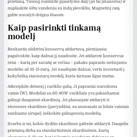
prietaisą. Tiesiog nuimkite pjaustymo dalį (jei tai įmanoma) ir
nuplaukite šiltu vandeniu su indų plovikliu. Magnetinį ratą
galite nuvalyti drėgna šluoste.
Kaip pasirinkti tinkamą
modelį
Renkantis elektrinį konservų atidartuvą, pirmiausia
pagalvokite, kaip dažnai jį naudosite. Jei atidarote konservus
retai – kartą per savaitę ar rečiau – pakaks paprasto nešiojamo
modelio už 10-15 eurų. Jei naudojate dažnai, verta investuoti į
kokybišką stacionarų modelį, kuris tarnaus ilgus metus.
Atkreipkite dėmesį į variklio galią. Ji paprastai nurodoma
vatais (W). Modeliai su 60-80W varikliais yra pakankamai
galingi daugumei skardinių. Jei planuojate atidaryti ir
storesnes skardines (pavyzdžiui, su ananasais ar kitais vaisiais
sunkiame sirupe), ieškokite galingesnių modelių.
Svarbu ir tai, kokio dydžio skardines galėsite atidaryti. Daugelis
prietaisų dirba su standartinėmis skardinėmis, kurių