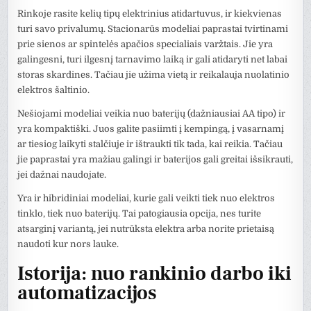
Rinkoje rasite kelių tipų elektrinius atidartuvus, ir kiekvienas
turi savo privalumų. Stacionarūs modeliai paprastai tvirtinami
prie sienos ar spintelės apačios specialiais varžtais. Jie yra
galingesni, turi ilgesnį tarnavimo laiką ir gali atidaryti net labai
storas skardines. Tačiau jie užima vietą ir reikalauja nuolatinio
elektros šaltinio.
Nešiojami modeliai veikia nuo baterijų (dažniausiai AA tipo) ir
yra kompaktiški. Juos galite pasiimti į kempingą, į vasarnamį
ar tiesiog laikyti stalčiuje ir ištraukti tik tada, kai reikia. Tačiau
jie paprastai yra mažiau galingi ir baterijos gali greitai išsikrauti,
jei dažnai naudojate.
Yra ir hibridiniai modeliai, kurie gali veikti tiek nuo elektros
tinklo, tiek nuo baterijų. Tai patogiausia opcija, nes turite
atsarginį variantą, jei nutrūksta elektra arba norite prietaisą
naudoti kur nors lauke.
Istorija: nuo rankinio darbo iki
automatizacijos