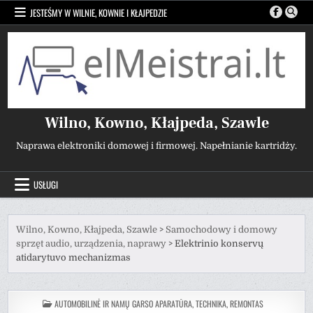
Przejdź
JESTEŚMY W WILNIE, KOWNIE I KŁAJPEDZIE
do
treści
Wilno, Kowno, Kłajpeda, Szawle
Naprawa elektroniki domowej i firmowej. Napełnianie kartridży.
USŁUGI
Wilno, Kowno, Kłajpeda, Szawle
>
Samochodowy i domowy
sprzęt audio, urządzenia, naprawy
>
Elektrinio konservų
atidarytuvo mechanizmas
POSTED
AUTOMOBILINĖ IR NAMŲ GARSO APARATŪRA, TECHNIKA, REMONTAS
IN