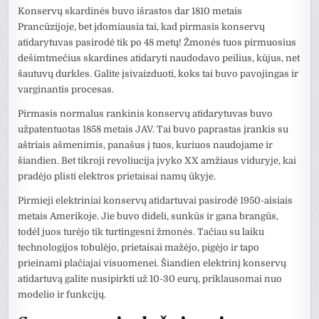
Konservų skardinės buvo išrastos dar 1810 metais
Prancūzijoje, bet įdomiausia tai, kad pirmasis konservų
atidarytuvas pasirodė tik po 48 metų! Žmonės tuos pirmuosius
dešimtmečius skardines atidaryti naudodavo peilius, kūjus, net
šautuvų durkles. Galite įsivaizduoti, koks tai buvo pavojingas ir
varginantis procesas.
Pirmasis normalus rankinis konservų atidarytuvas buvo
užpatentuotas 1858 metais JAV. Tai buvo paprastas įrankis su
aštriais ašmenimis, panašus į tuos, kuriuos naudojame ir
šiandien. Bet tikroji revoliucija įvyko XX amžiaus viduryje, kai
pradėjo plisti elektros prietaisai namų ūkyje.
Pirmieji elektriniai konservų atidartuvai pasirodė 1950-aisiais
metais Amerikoje. Jie buvo dideli, sunkūs ir gana brangūs,
todėl juos turėjo tik turtingesni žmonės. Tačiau su laiku
technologijos tobulėjo, prietaisai mažėjo, pigėjo ir tapo
prieinami plačiajai visuomenei. Šiandien elektrinį konservų
atidartuvą galite nusipirkti už 10-30 eurų, priklausomai nuo
modelio ir funkcijų.