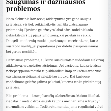
Saugumas ir dažniausios
problemos
Nors elektrinis konservų atidarytuvas yra gana saugus
prietaisas, vis tiek reikia laikytis tam tikrų atsargumo
priemonių. Pjovimo geležtė yra labai aštri, todėl niekada
nekiškite pirštų į pjaustymo zoną, kai prietaisas veikia.
Daugelis modernių modelių turi saugos mechanizmą, kuris
sustabdo variklį, jei pajuntamas per didelis pasipriešinimas,
bet geriau nesitikėti.
Dažniausia problema, su kuria susiduriate naudodami elektrinį
atidartuvą, yra geležtės atšipimas. Jei pastebite, kad prietaisas
nebeperpjauna metalo taip sklandžiai kaip anksčiau arba visai
užstringa, greičiausiai geležtė jau atbuko. Kai kuriuose
modeliuose geležtę galima pakeisti, kitiems tenka pirkti naują
prietaisą.
Kita problema – krumpliaračių užsiteršimas. Maisto likučiai,
riebalai ir metalo drožlės gali kauptis mechanizme ir trukdyti
normaliam veikimui. Todėl rekomenduojama reguliariai valyti