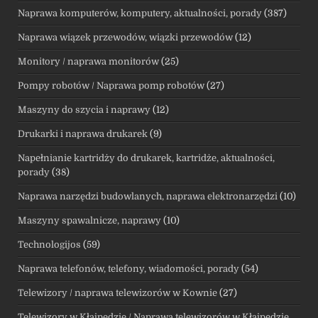
Naprawa komputerów, komputery, aktualności, porady
(387)
Naprawa wiązek przewodów, wiązki przewodów
(12)
Monitory / naprawa monitorów
(25)
Pompy robotów / Naprawa pomp robotów
(27)
Maszyny do szycia i naprawy
(12)
Drukarki i naprawa drukarek
(9)
Napełnianie kartridży do drukarek, kartridże, aktualności,
porady
(38)
Naprawa narzędzi budowlanych, naprawa elektronarzędzi
(10)
Maszyny spawalnicze, naprawy
(10)
Technologijos
(59)
Naprawa telefonów, telefony, wiadomości, porady
(54)
Telewizory / naprawa telewizorów w Kownie
(27)
Telewizory w Kłajpedzie / Naprawa telewizorów w Kłajpedzie