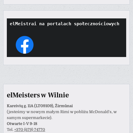
elMeistrai na portalach społecznościowych
elMeisters w Wilnie
Kareivių g. 11A (LT09109), Žirmūnai
(jesteśmy w nowym małym Rimi w pobliżu McDonald's, w
samym supermarkecie).
Otwarte I-V 9-18
Tel.
+370 (679) 74770