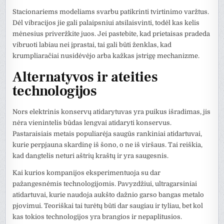
Stacionariems modeliams svarbu patikrinti tvirtinimo varžtus.
Dėl vibracijos jie gali palaipsniui atsilaisvinti, todėl kas kelis
mėnesius priveržkite juos. Jei pastebite, kad prietaisas pradeda
vibruoti labiau nei įprastai, tai gali būti ženklas, kad
krumpliaračiai nusidėvėjo arba kažkas įstrigę mechanizme.
Alternatyvos ir ateities
technologijos
Nors elektrinis konservų atidarytuvas yra puikus išradimas, jis
nėra vienintelis būdas lengvai atidaryti konservus.
Pastaraisiais metais populiarėja saugūs rankiniai atidartuvai,
kurie perpjauna skardinę iš šono, o ne iš viršaus. Tai reiškia,
kad dangtelis neturi aštrių kraštų ir yra saugesnis.
Kai kurios kompanijos eksperimentuoja su dar
pažangesnėmis technologijomis. Pavyzdžiui, ultragarsiniai
atidartuvai, kurie naudoja aukšto dažnio garso bangas metalo
pjovimui. Teoriškai tai turėtų būti dar saugiau ir tyliau, bet kol
kas tokios technologijos yra brangios ir nepaplitusios.