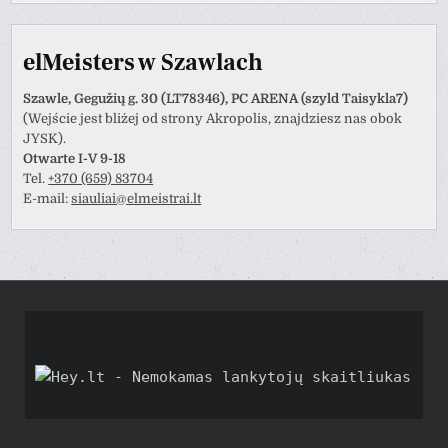
elMeisters w Szawlach
Szawle, Gegužių g. 30 (LT78346), PC ARENA (szyld Taisykla7)
(Wejście jest bliżej od strony Akropolis, znajdziesz nas obok
JYSK).
Otwarte I-V 9-18
Tel.
+370 (659) 83704
E-mail:
siauliai@elmeistrai.lt