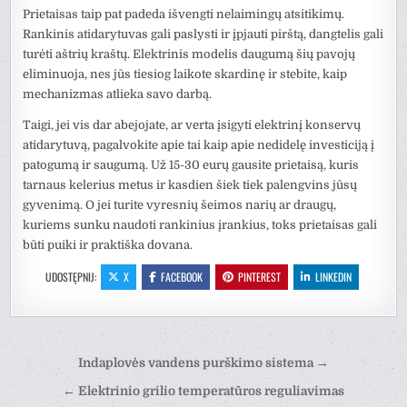
Prietaisas taip pat padeda išvengti nelaimingų atsitikimų.
Rankinis atidarytuvas gali paslysti ir įpjauti pirštą, dangtelis gali
turėti aštrių kraštų. Elektrinis modelis daugumą šių pavojų
eliminuoja, nes jūs tiesiog laikote skardinę ir stebite, kaip
mechanizmas atlieka savo darbą.
Taigi, jei vis dar abejojate, ar verta įsigyti elektrinį konservų
atidarytuvą, pagalvokite apie tai kaip apie nedidelę investiciją į
patogumą ir saugumą. Už 15-30 eurų gausite prietaisą, kuris
tarnaus kelerius metus ir kasdien šiek tiek palengvins jūsų
gyvenimą. O jei turite vyresnių šeimos narių ar draugų,
kuriems sunku naudoti rankinius įrankius, toks prietaisas gali
būti puiki ir praktiška dovana.
UDOSTĘPNIJ:
X
FACEBOOK
PINTEREST
LINKEDIN
Nawigacja
Indaplovės vandens purškimo sistema →
wpisu
← Elektrinio grilio temperatūros reguliavimas