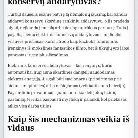
konservų atidarytuvas?
Turbūt daugelis esame patyrę tą nemalonų jausmą, kai bandai
atidaryti konservų skardinę rankiniu atidarytuvu, o jis pradeda
slysti, neįkanda į metalą arba tiesiog nutrūksta per pusę. Tada į
pagalbą ateina elektrinis konservų atidarytuvas – nedidelis
virtuvės prietaisas, kuris atrodo kaip kažkoks futuristinis
įrenginys iš mokslinės fantastikos filmo, bet iš tikrųjų yra labai
paprastas ir genialus išradimas.
Elektrinis konservų atidarytuvas – tai įrenginys, kuris
automatiškai nupjauna skardinės dangtelį naudodamas
elektros energiją. Jis gali būti stacionarus (pritvirtintas prie
sienos ar spintelės) arba nešiojamas (veikiantis nuo baterijų).
Pagrindinis privalumas – jums nereikia dėti jokių fizinių
pastangų, tereikia paspausti mygtuką ir palaukti, kol prietaisas
atliks visą darbą už jus.
Kaip šis mechanizmas veikia iš
vidaus