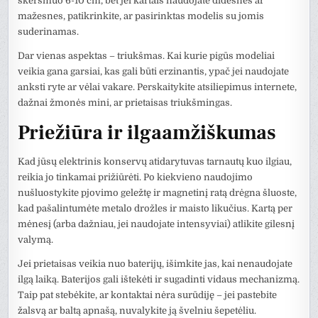
skersmuo 6-10 cm, bet jei kartais naudojate didesnes ar
mažesnes, patikrinkite, ar pasirinktas modelis su jomis
suderinamas.
Dar vienas aspektas – triukšmas. Kai kurie pigūs modeliai
veikia gana garsiai, kas gali būti erzinantis, ypač jei naudojate
anksti ryte ar vėlai vakare. Perskaitykite atsiliepimus internete,
dažnai žmonės mini, ar prietaisas triukšmingas.
Priežiūra ir ilgaamžiškumas
Kad jūsų elektrinis konservų atidarytuvas tarnautų kuo ilgiau,
reikia jo tinkamai prižiūrėti. Po kiekvieno naudojimo
nušluostykite pjovimo geležtę ir magnetinį ratą drėgna šluoste,
kad pašalintumėte metalo drožles ir maisto likučius. Kartą per
mėnesį (arba dažniau, jei naudojate intensyviai) atlikite gilesnį
valymą.
Jei prietaisas veikia nuo baterijų, išimkite jas, kai nenaudojate
ilgą laiką. Baterijos gali ištekėti ir sugadinti vidaus mechanizmą.
Taip pat stebėkite, ar kontaktai nėra surūdiję – jei pastebite
žalsvą ar baltą apnašą, nuvalykite ją švelniu šepetėliu.