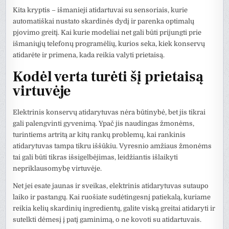
Kita kryptis – išmanieji atidartuvai su sensoriais, kurie
automatiškai nustato skardinės dydį ir parenka optimalų
pjovimo greitį. Kai kurie modeliai net gali būti prijungti prie
išmaniųjų telefonų programėlių, kurios seka, kiek konservų
atidarėte ir primena, kada reikia valyti prietaisą.
Kodėl verta turėti šį prietaisą
virtuvėje
Elektrinis konservų atidarytuvas nėra būtinybė, bet jis tikrai
gali palengvinti gyvenimą. Ypač jis naudingas žmonėms,
turintiems artritą ar kitų rankų problemų, kai rankinis
atidarytuvas tampa tikru iššūkiu. Vyresnio amžiaus žmonėms
tai gali būti tikras išsigelbėjimas, leidžiantis išlaikyti
nepriklausomybę virtuvėje.
Net jei esate jaunas ir sveikas, elektrinis atidarytuvas sutaupo
laiko ir pastangų. Kai ruošiate sudėtingesnį patiekalą, kuriame
reikia kelių skardinių ingredientų, galite viską greitai atidaryti ir
sutelkti dėmesį į patį gaminimą, o ne kovoti su atidartuvais.