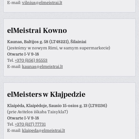
E-mail:
vilnius@elmeistrai.lt
elMeistrai Kowno
Kaunas, Baltijos g. 58 (LT48221), Šilainiai
(jesteśmy w nowym Rimi, w samym supermarkecie)
Otwarte I-V 9-18
Tel.
+370 (656) 95553
E-mail:
kaunas@elmeistrai.lt
elMeisters w Kłajpedzie
Klaipėda, Klaipėdoje, Sausio 15-osios g. 13 (LT91136)
(prie Avitelos iškaba Taisykla7)
Otwarte I-V 9-18
Tel.
+370 (617) 77731
E-mail:
klaipeda@elmeistrai.lt