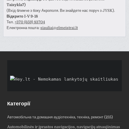
Taisykla7)
(Вхід ближче з боку Акрополя. Ви знайдете нас поруч з JYSK).
Відкрито I-V 9-18
Тел.
+370 (659) 83704
Електронна пошта:
siauliai@elmeistrai.lt
Категорії
Автомобільна та домашня аудіотехніка, техніка, ремонт
(215)
Automobilinės ir įprastos navigacijos, navigacijų atnaujinimas