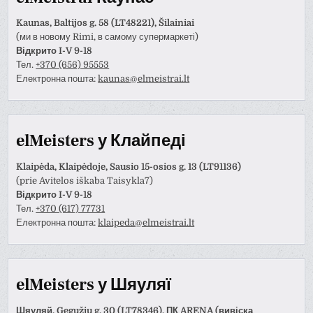
Kaunas, Baltijos g. 58 (LT48221), Šilainiai
(ми в новому Rimi, в самому супермаркеті)
Відкрито I-V 9-18
Тел.
+370 (656) 95553
Електронна пошта:
kaunas@elmeistrai.lt
elMeisters у Клайпеді
Klaipėda, Klaipėdoje, Sausio 15-osios g. 13 (LT91136)
(prie Avitelos iškaba Taisykla7)
Відкрито I-V 9-18
Тел.
+370 (617) 77731
Електронна пошта:
klaipeda@elmeistrai.lt
elMeisters у Шяуляї
Шяуляй, Gegužių g. 30 (LT78346), ПК ARENA (вивіска