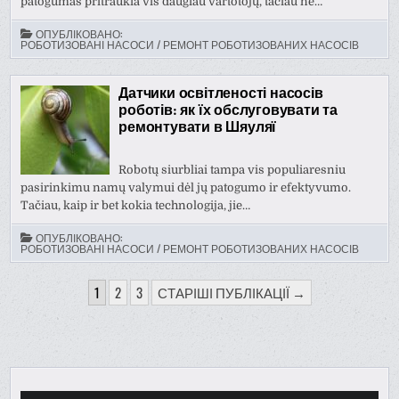
patogumas pritraukia vis daugiau vartotojų, tačiau ne…
ОПУБЛІКОВАНО:
РОБОТИЗОВАНІ НАСОСИ / РЕМОНТ РОБОТИЗОВАНИХ НАСОСІВ
Датчики освітленості насосів
роботів: як їх обслуговувати та
ремонтувати в Шяуляї
Robotų siurbliai tampa vis populiaresniu
pasirinkimu namų valymui dėl jų patogumo ir efektyvumo.
Tačiau, kaip ir bet kokia technologija, jie…
ОПУБЛІКОВАНО:
РОБОТИЗОВАНІ НАСОСИ / РЕМОНТ РОБОТИЗОВАНИХ НАСОСІВ
ПАГІНАЦІЯ
1
2
3
СТАРІШІ ПУБЛІКАЦІЇ →
ЗАПИСІВ