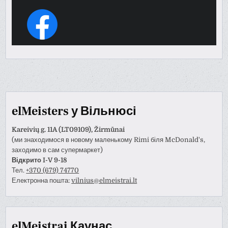
elMeisters у Вільнюсі
Kareivių g. 11A (LT09109), Žirmūnai
(ми знаходимося в новому маленькому Rimi біля McDonald's,
заходимо в сам супермаркет)
Відкрито I-V 9-18
Тел.
+370 (679) 74770
Електронна пошта:
vilnius@elmeistrai.lt
elMeistrai Каунас