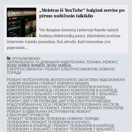
„Meistras iš YouTube“ baigiasi servise po
pirmo nulūžusio laikiklio
Vis daugiau žmonių Lietuvoje bando taisyti
buitinę elektroniką patys, žiūrėdami įvairias
interneto vaizdo pamokas. Kai atrodo, kad remontas yra
paprastas…
ОПУБЛІКОВАНО:
АВТОМОБІЛЬНА ТА ДОМАШНЯ АУДІОТЕХНІКА, ТЕХНІКА, РЕМОНТ
,
DULKIŲ SIURBLIŲ REMONTAS, DULKIŲ SIURBLIAI
,
ЕЛЕКТРОСАМОКАТИ / РЕМОНТ ЕЛЕКТРОСАМОКАТІВ, НОВИНИ,
ПОРАДИ
,
РЕМОНТ ФОТОАПАРАТІВ, ФОТОАПАРАТИ, ОБ'ЄКТИВИ, ВІДЕОКАМЕРИ
,
КАВОВІ МАШИНИ / РЕМОНТ КАВОВИХ МАШИН
,
КОМП'ЮТЕРИ В КАУНАСІ / РЕМОНТ КОМП'ЮТЕРІВ В КАУНАСІ
,
КОМП'ЮТЕРИ В КЛАЙПЕДІ / РЕМОНТ КОМП'ЮТЕРІВ В КЛАЙПЕДІ
,
КОМП'ЮТЕРИ У ВІЛЬНЮСІ / РЕМОНТ КОМП'ЮТЕРІВ У ВІЛЬНЮСІ
,
РЕМОНТ КОМП'ЮТЕРІВ, КОМП'ЮТЕРИ, НОВИНИ, ПОРАДИ
,
РЕМОНТ ДЖГУТІВ ПРОВОДІВ, ДЖГУТІВ ЕЛЕКТРОПРОВОДКИ
,
РОБОТИЗОВАНІ НАСОСИ / РЕМОНТ РОБОТИЗОВАНИХ НАСОСІВ
,
ШВЕЙНІ МАШИНИ ТА РЕМОНТ
,
ПРИНТЕРИ ТА РЕМОНТ ПРИНТЕРІВ
,
РЕМОНТ БУДІВЕЛЬНИХ ІНСТРУМЕНТІВ, РЕМОНТ
ЕЛЕКТРОІНСТРУМЕНТІВ
,
РЕМОНТ ТЕЛЕФОНІВ, ТЕЛЕФОНИ, НОВИНИ, ПОРАДИ
,
ТЕЛЕВІЗОРИ / РЕМОНТ ТЕЛЕВІЗОРІВ В КАУНАСІ
,
ТЕЛЕВІЗОРИ В КЛАЙПЕДІ / РЕМОНТ ТЕЛЕВІЗОРІВ В КЛАЙПЕДІ
,
ТЕЛЕВІЗОРИ У ВІЛЬНЮСІ / РЕМОНТ ТЕЛЕВІЗОРІВ У ВІЛЬНЮСІ
,