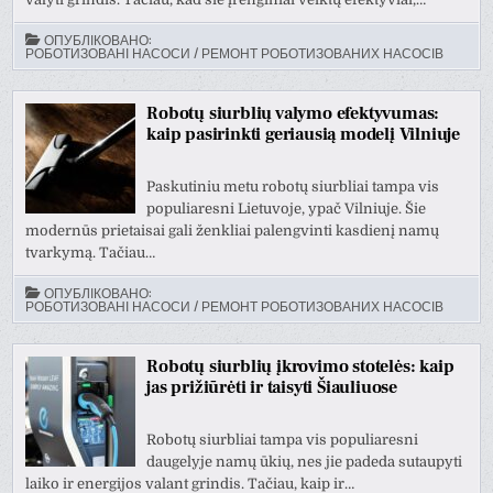
ОПУБЛІКОВАНО:
РОБОТИЗОВАНІ НАСОСИ / РЕМОНТ РОБОТИЗОВАНИХ НАСОСІВ
Robotų siurblių valymo efektyvumas:
kaip pasirinkti geriausią modelį Vilniuje
Paskutiniu metu robotų siurbliai tampa vis
populiaresni Lietuvoje, ypač Vilniuje. Šie
modernūs prietaisai gali ženkliai palengvinti kasdienį namų
tvarkymą. Tačiau…
ОПУБЛІКОВАНО:
РОБОТИЗОВАНІ НАСОСИ / РЕМОНТ РОБОТИЗОВАНИХ НАСОСІВ
Robotų siurblių įkrovimo stotelės: kaip
jas prižiūrėti ir taisyti Šiauliuose
Robotų siurbliai tampa vis populiaresni
daugelyje namų ūkių, nes jie padeda sutaupyti
laiko ir energijos valant grindis. Tačiau, kaip ir…