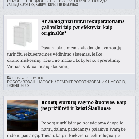
РЕМОНТ ТЕЛЕВІЗОРІВ, ТЕЛЕВІЗОРИ, НОВИНИ, ПОРАДИ
,
ŽAIDIMŲ KONSOLĖS, ŽAIDIMO KONSOLIŲ REMONTAS
Ar analoginiai filtrai rekuperatoriams
gali veikti taip pat efektyviai kaip
originalūs?
Pastaraisiais metais vis daugiau vartotojų,
turinčių rekuperacines vėdinimo sistemas, ieško
ekonomiškesnių, tačiau ne mažiau kokybiškų sprendimų.
Vienas iš aktualiausių klausimų…
ОПУБЛІКОВАНО:
РОБОТИЗОВАНІ НАСОСИ / РЕМОНТ РОБОТИЗОВАНИХ НАСОСІВ
,
TECHNOLOGIJOS
Robotų siurblių valymo šluotelės: kaip
jas prižiūrėti ir keisti Šiauliuose
Robotų siurbliai tapo neatsiejama daugelio
namų dalimi, padedantys palaikyti švarą be
didelių pastangų. Tačiau, kaip ir kiekviena technologija, jie