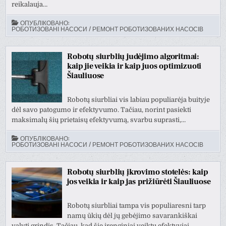
reikalauja…
ОПУБЛІКОВАНО:
РОБОТИЗОВАНІ НАСОСИ / РЕМОНТ РОБОТИЗОВАНИХ НАСОСІВ
Robotų siurblių judėjimo algoritmai:
kaip jie veikia ir kaip juos optimizuoti
Šiauliuose
Robotų siurbliai vis labiau populiarėja buityje
dėl savo patogumo ir efektyvumo. Tačiau, norint pasiekti
maksimalų šių prietaisų efektyvumą, svarbu suprasti,…
ОПУБЛІКОВАНО:
РОБОТИЗОВАНІ НАСОСИ / РЕМОНТ РОБОТИЗОВАНИХ НАСОСІВ
Robotų siurblių įkrovimo stotelės: kaip
jos veikia ir kaip jas prižiūrėti Šiauliuose
Robotų siurbliai tampa vis populiaresni tarp
namų ūkių dėl jų gebėjimo savarankiškai
valyti grindis. Tačiau, kad šie įrenginiai veiktų efektyviai,…