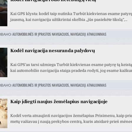
Kai GPS klysta: kodėl taip nutinka Turbūt kiekvienas esame patyrę 
jausmą, kai navigacija užtikrintai skelbia „jūs pasiekėte tikslą”,…
ОВАНО:
AUTOMOBILINĖS IR ĮPRASTOS NAVIGACIJOS, NAVIGACIJŲ ATNAUJINIMAS
Kodėl navigacija nesuranda palydovų
Kai GPS’as tarsi užmiega Turbūt kiekvienas esame patyrę tą keistą
kai automobilio navigacija staiga pradeda rodyti, jog esame kažku
ОВАНО:
AUTOMOBILINĖS IR ĮPRASTOS NAVIGACIJOS, NAVIGACIJŲ ATNAUJINIMAS
Kaip įdiegti naujus žemėlapius navigacijoje
Kodėl verta atnaujinti navigacijos žemėlapius Prisimenu, kaip prie
metų važiavau į naują prekybos centrą, kuris atsidarė prieš mėne