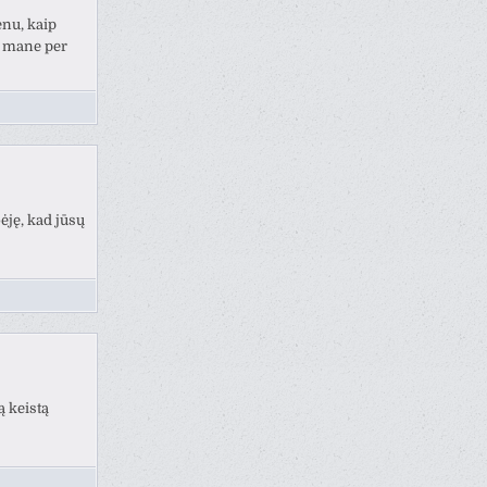
nu, kaip
i mane per
ėję, kad jūsų
ą keistą