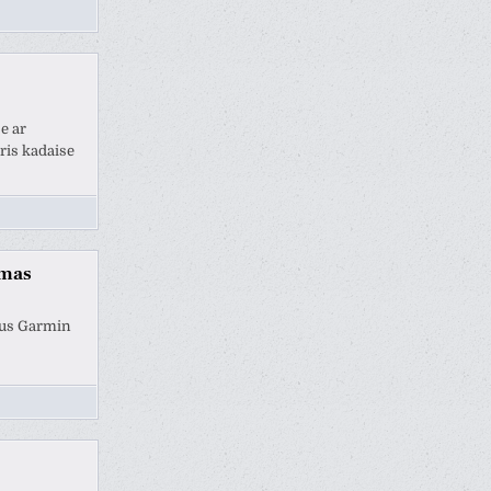
je ar
ris kadaise
umas
ėjus Garmin