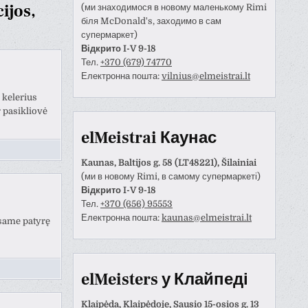
ijos,
(ми знаходимося в новому маленькому Rimi
біля McDonald's, заходимо в сам
супермаркет)
Відкрито I-V 9-18
Тел.
+370 (679) 74770
Електронна пошта:
vilnius@elmeistrai.lt
 kelerius
 pasikliovė
elMeistrai Каунас
Kaunas, Baltijos g. 58 (LT48221), Šilainiai
(ми в новому Rimi, в самому супермаркеті)
Відкрито I-V 9-18
Тел.
+370 (656) 95553
Електронна пошта:
kaunas@elmeistrai.lt
Anastazija Lukoševičienė
Darius Razmislevičius
esame patyrę
prieš 3 metų
prieš 3 metų
Šis naudotojas paliko tik
Mandagus bendravimas i
elMeisters у Клайпеді
įvertinimą.
greitai bei kokybiškai
atliktas darbas.
Klaipėda, Klaipėdoje, Sausio 15-osios g. 13