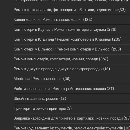
Ремонт фотоапаратів, фотоапарати, об'єктиви, відеокамери
(62)
Кавові машини / Ремонт кавових машин
(122)
Комп'ютери в Каунасі / Ремонт комп'ютерів в Каунасі
(238)
Комп'ютери в Клайпеді / Ремонт комп'ютерів в Клайпеді
(235)
Комп'ютери у Вільнюсі / Ремонт комп'ютерів у Вільнюсі
(238)
Ремонт комп'ютерів, комп'ютери, новини, поради
(387)
Ремонт джгутів проводів, джгутів електропроводки
(12)
Монітори / Ремонт моніторів
(25)
Роботизовані насоси / Ремонт роботизованих насосів
(27)
Швейні машини та ремонт
(12)
Принтери та ремонт принтерів
(9)
Заправка картриджів для принтерів, картриджі, новини, поради
(38
Ремонт будівельних інструментів, ремонт електроінструментів
(10