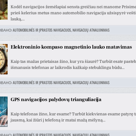
Kodėl navigacijos žemėlapiai sensta greičiau nei manome Prisime
prieš kelerius metus mano automobilio navigacija užsispyrė vešt
lauką,…
ОВАНО:
AUTOMOBILINĖS IR ĮPRASTOS NAVIGACIJOS, NAVIGACIJŲ ATNAUJINIMAS
Elektroninio kompaso magnetinio lauko matavimas
Kaip tas mažas prietaisas žino, kur yra šiaurė? Turbūt esate pasteb
išmanusis telefonas ar laikrodis kažkaip stebuklingu būdu…
ОВАНО:
AUTOMOBILINĖS IR ĮPRASTOS NAVIGACIJOS, NAVIGACIJŲ ATNAUJINIMAS
GPS navigacijos palydovų trianguliacija
Kaip telefonas žino, kur esame? Turbūt kiekvienas esame patyrę t
jausmą, kai žiūri į telefoną ir matai mažą mėlyną…
ОВАНО:
AUTOMOBILINĖS IR ĮPRASTOS NAVIGACIJOS, NAVIGACIJŲ ATNAUJINIMAS