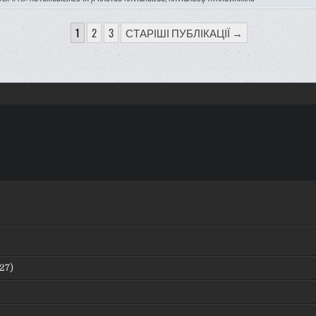
АЦІЯ
1
2
3
СТАРІШІ ПУБЛІКАЦІЇ →
СІВ
27)