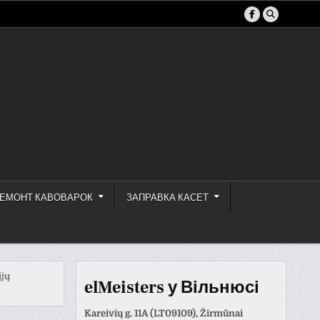
ЕМОНТ КАВОВАРОК
ЗАПРАВКА КАСЕТ
ijų
elMeisters у Вільнюсі
Kareivių g. 11A (LT09109), Žirmūnai