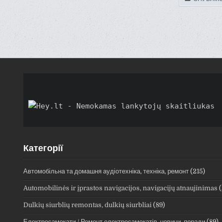
ПАГІН
ЗАПИ
Категорії
Автомобільна та домашня аудіотехніка, техніка, ремонт
(215)
Automobilinės ir įprastos navigacijos, navigacijų atnaujinimas
(
Dulkių siurblių remontas, dulkių siurbliai
(89)
Електросамокати / Ремонт електросамокатів, новини, поради
(89)