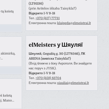
(LT91136)
(prie Avitelos iškaba Taisykla7)
tą keistą
Відкрито I-V 9-18
Тел.
+370 (617) 77731
Електронна пошта:
klaipeda@elmeistrai.lt
elMeisters у Шяуляї
 akimirką,
Шяуляй, Gegužių g. 30 (LT78346), ПК
r…
ARENA (вивіска Taisykla7)
(Вхід ближче з боку Акрополя. Ви знайдете
нас поруч з JYSK).
Відкрито I-V 9-18
Тел.
+370 (659) 83704
Електронна пошта:
siauliai@elmeistrai.lt
š keletą
sį. Mano…