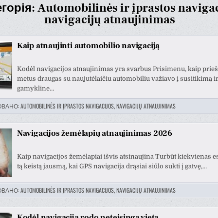
егорія:
Automobilinės ir įprastos navigac
navigacijų atnaujinimas
Kaip atnaujinti automobilio navigaciją
Kodėl navigacijos atnaujinimas yra svarbus Prisimenu, kaip prieš
metus draugas su naujutėlaičiu automobiliu važiavo į susitikimą ir
gamykline…
ОВАНО:
AUTOMOBILINĖS IR ĮPRASTOS NAVIGACIJOS, NAVIGACIJŲ ATNAUJINIMAS
Navigacijos žemėlapių atnaujinimas 2026
Donatas Krv
Vytautas Ragaisis
Kaip navigacijos žemėlapiai išvis atsinaujina Turbūt kiekvienas 
prieš 3 metų
prieš 3 metų
tą keistą jausmą, kai GPS navigacija drąsiai siūlo sukti į gatvę,…
ОВАНО:
AUTOMOBILINĖS IR ĮPRASTOS NAVIGACIJOS, NAVIGACIJŲ ATNAUJINIMAS
Šis naudotojas paliko tik
įvertinimą.
Kodėl navigacija rodo neteisingą vietą