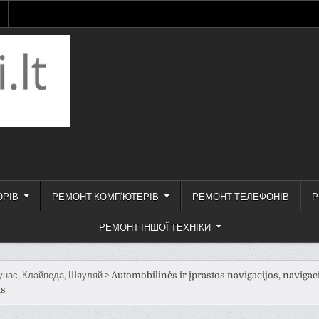
ОРІВ
РЕМОНТ КОМП'ЮТЕРІВ
РЕМОНТ ТЕЛЕФОНІВ
Р
РЕМОНТ ІНШОЇ ТЕХНІКИ
унас, Клайпеда, Шяуляй
>
Automobilinės ir įprastos navigacijos, navigac
as