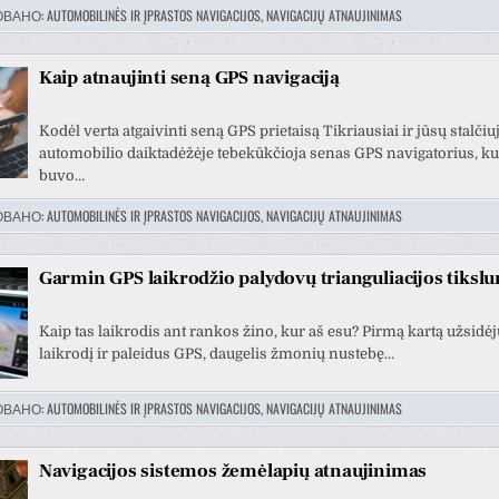
ОВАНО:
AUTOMOBILINĖS IR ĮPRASTOS NAVIGACIJOS, NAVIGACIJŲ ATNAUJINIMAS
Kaip atnaujinti seną GPS navigaciją
Kodėl verta atgaivinti seną GPS prietaisą Tikriausiai ir jūsų stalčiu
automobilio daiktadėžėje tebekūkčioja senas GPS navigatorius, ku
buvo…
ОВАНО:
AUTOMOBILINĖS IR ĮPRASTOS NAVIGACIJOS, NAVIGACIJŲ ATNAUJINIMAS
Garmin GPS laikrodžio palydovų trianguliacijos tiksl
Kaip tas laikrodis ant rankos žino, kur aš esu? Pirmą kartą užsid
laikrodį ir paleidus GPS, daugelis žmonių nustebę…
ОВАНО:
AUTOMOBILINĖS IR ĮPRASTOS NAVIGACIJOS, NAVIGACIJŲ ATNAUJINIMAS
Navigacijos sistemos žemėlapių atnaujinimas