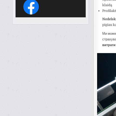
klaidą
Profilak
Nedelsk
pigiau 
Ми може
страхува
витрати