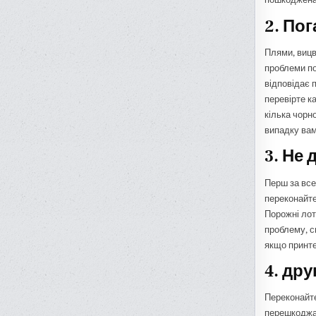
2. Пог
Плями, вицві
проблеми по
відповідає 
перевірте к
кілька чорн
випадку вам
3. Не 
Перш за все
переконайте
Порожні лот
проблему, с
якщо принте
4. дру
Переконайте
перешкоджаю