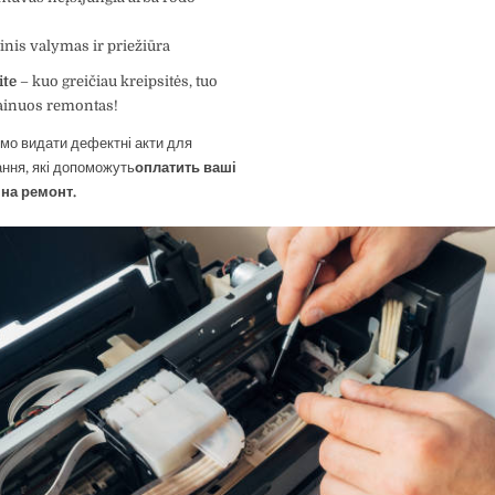
tinis valymas ir priežiūra
ite
– kuo greičiau kreipsitės, tuo
kainuos remontas!
мо видати дефектні акти для
ння, які допоможуть
оплатить ваші
 на ремонт.