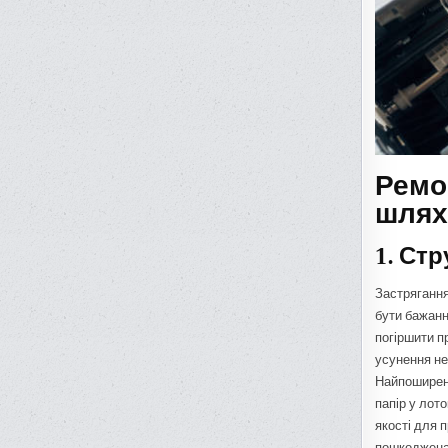
Ремон
шлях
1. Ст
Застрягання
бути бажанн
погіршити п
усунення не
Найпоширен
папір у лото
якості для 
пошкоджена.