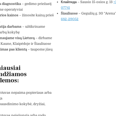
Клайпеда
– Sausio 15-osios g. 13
+
a diagnostika
– gedimo priežastį
07741
me operatyviai
Šiauliuose
– Gegužių g. 30 “Arena
rios kainos
– žinosite kainą prieš
682-29052
ą
tija darbams
– užtikriname
darbų kokybę
naujame visą Lietuvą
– dirbame
, Kaune, Klaipėdoje ir Šiauliuose
imas pas klientą
– taupome jūsų
iausiai
ndžiamos
lemos:
ntuvas nepaima popieriaus arba
ga
pausdinimo kokybė, dryžiai,
tuvas neįsijungia arba rodo