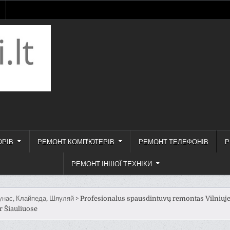
ОРІВ
РЕМОНТ КОМП'ЮТЕРІВ
РЕМОНТ ТЕЛЕФОНІВ
Р
РЕМОНТ ІНШОЇ ТЕХНІКИ
унас, Клайпеда, Шяуляй
>
Profesionalus spausdintuvų remontas Vilniuje
r Šiauliuose