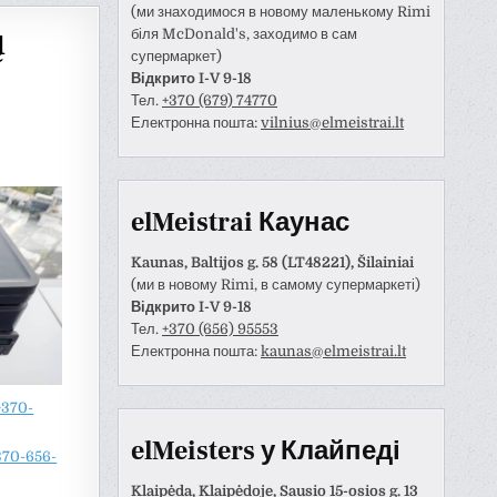
(ми знаходимося в новому маленькому Rimi
ų
біля McDonald's, заходимо в сам
супермаркет)
Відкрито I-V 9-18
Тел.
+370 (679) 74770
Електронна пошта:
vilnius@elmeistrai.lt
elMeistrai Каунас
Kaunas, Baltijos g. 58 (LT48221), Šilainiai
(ми в новому Rimi, в самому супермаркеті)
Відкрито I-V 9-18
Тел.
+370 (656) 95553
Електронна пошта:
kaunas@elmeistrai.lt
Anastazija Lukoševičienė
Darius Razmislevičius
prieš 3 metų
prieš 3 metų
+370-
naudotojas paliko tik
Mandagus bendravimas ir
elMeisters у Клайпеді
370-656-
tinimą.
greitai bei kokybiškai
atliktas darbas.
Klaipėda, Klaipėdoje, Sausio 15-osios g. 13