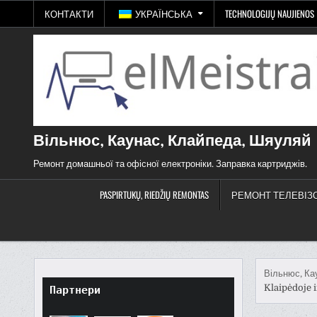
Перейти
КОНТАКТИ
УКРАЇНСЬКА
TECHNOLOGIJŲ NAUJIENOS
до
змісту
Вільнюс, Каунас, Клайпеда, Шяуляй
Ремонт домашньої та офісної електроніки. Заправка картриджів.
PASPIRTUKŲ, RIEDŽIŲ REMONTAS
РЕМОНТ ТЕЛЕВІЗ
Вільнюс, Ка
Klaipėdoje i
Партнери