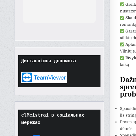
th
Greit
nustato
orted
Skaid
though
remont
t
Garan
tore
atliktų 
ard.
Aptar
hat
Vilniuje
ult
Išvyk
Дистанційна допомога
t if
laiką
won't
o
Dažn
their
spre
prob
Spausdi
elMeistrai в соціальних 
jis strin
Prasta s
мережах
dėmės
Spausdin