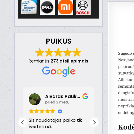
PUIKUS
Sugedo 
Nesijaud
Remiantis
273 atsiliepimais
pasiruoš
sutvarky
Atlieka
remont
daugiafu
Aivaras Paukste
Dona
meistrai
prieš 3 metų
prieš 
neprikl
sudėtin
nt
Šis naudotojas paliko tik
Puikiai!
Kodė
just
įvertinimą.