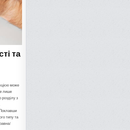
ті та
акцією може
же лише
 розділу з
.
 Поклавши
ого типу та
равна/