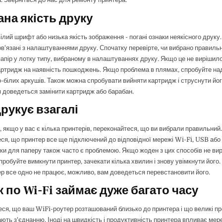
ана якість друку
лий шрифт або низька якість зображення - погані ознаки неякісного друку. 
в'язані з налаштуваннями друку. Спочатку перевірте, чи вибрано правильни
папір у лотку типу, вибраному в налаштуваннях друку. Якщо це не вирішил
артридж на наявність пошкоджень. Якщо проблема в плямах, спробуйте на
о-білих аркушів. Також можна спробувати вийняти картридж і струснути йог
 доведеться замінити картридж або барабан.
друкує взагалі
, якщо у вас є кілька принтерів, переконайтеся, що ви вибрали правильний.
ся, що принтер все ще підключений до відповідної мережі Wi-Fi, USB або 
ки для паперу також часто є проблемою. Якщо жоден з цих способів не ви
пробуйте вимкнути принтер, зачекати кілька хвилин і знову увімкнути його.
р все одно не працює, можливо, вам доведеться перевстановити його.
к по Wi-Fi займає дуже багато часу
ся, що ваш WiFi-роутер розташований близько до принтера і що великі п
ть з'єднанню. Іноді на швидкість і продуктивність принтера впливає ме