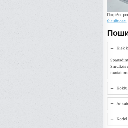
Потрібен ре
Šiauliuose.
Поши
Kiek 
Spausdint
Smulkūs r
nustatome
Kokių
Ar sut
Kodėl