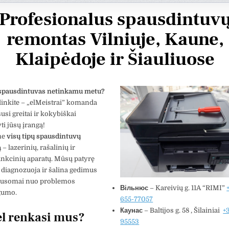
Profesionalus spausdintuv
remontas Vilniuje, Kaune,
Klaipėdoje ir Šiauliuose
spausdintuvas netinkamu metu?
inkite – „elMeistrai” komanda
usi greitai ir kokybiškai
ti jūsų įrangą!
me
visų tipų spausdintuvų
ą
– lazerinių, rašalinių ir
nkcinių aparatų. Mūsų patyrę
tas Krv
Vytautas Ragaisis
 diagnozuoja ir šalina gedimus
3 metų
prieš 3 metų
ausomai nuo problemos
Вільнюс
– Kareivių g. 11A “RIMI”
gumo.
655-77057
Šis naudotojas paliko tik
Šis 
Каунас
– Baltijos g. 58 , Šilainiai
+
l renkasi mus?
įvertinimą.
įver
95553