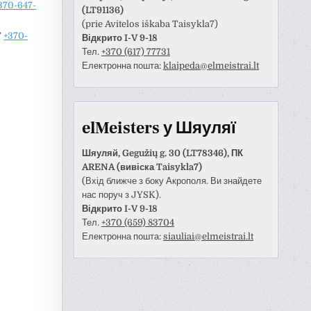
370-647-
(LT91136)
(prie Avitelos iškaba Taisykla7)
”
+370-
Відкрито I-V 9-18
Тел.
+370 (617) 77731
Електронна пошта:
klaipeda@elmeistrai.lt
elMeisters у Шяуляї
Шяуляй, Gegužių g. 30 (LT78346), ПК
ARENA (вивіска Taisykla7)
(Вхід ближче з боку Акрополя. Ви знайдете
нас поруч з JYSK).
Відкрито I-V 9-18
Тел.
+370 (659) 83704
Електронна пошта:
siauliai@elmeistrai.lt