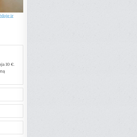
doje ir
ja 10 €.
iną