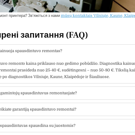
монт принтера? Зв'яжіться з нами
mūsų kontaktais Vilniuje, Kaune, Klaipė
рені запитання (FAQ)
kainuoja spausdintuvo remontas?
uvo remonto kaina priklauso nuo gedimo pobūdžio. Diagnostika kainuo
emontai prasideda nuo 25-40 €, sudėtingesni – nuo 50-80 €. Tikslią ka
 po diagnostikos Vilniuje, Kaune, Klaipėdoje ir Šiauliuose.
 gamintojų spausdintuvus remontuojate?
eikiate garantiją spausdintuvo remontui?
 spausdintuvas spausdina su juostomis?