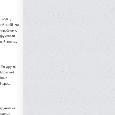
Іноді ці
й носій і чи
о проблему,
друкувати
о. В іншому
 По-друге,
Ethernet.
рішив
 Нарешті,
редмети не
режевий