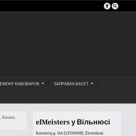
ЕМОНТ КАВОВАРОК
ЗАПРАВКА КАСЕТ
, Kaune,
elMeisters у Вільнюсі
Kareivių g. 11A (LT09109), Žirmūnai