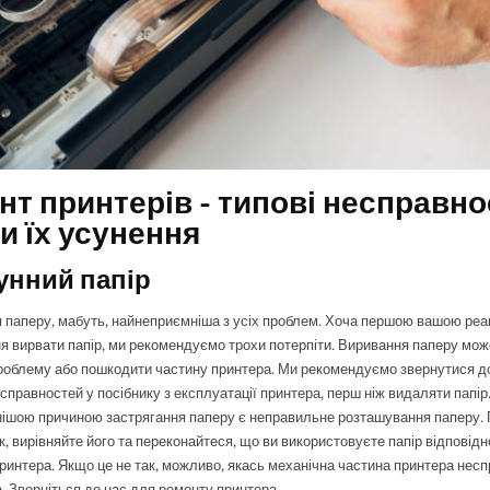
т принтерів - типові несправнос
и їх усунення
рунний папір
 паперу, мабуть, найнеприємніша з усіх проблем. Хоча першою вашою ре
я вирвати папір, ми рекомендуємо трохи потерпіти. Виривання паперу мо
роблему або пошкодити частину принтера. Ми рекомендуємо звернутися до
справностей у посібнику з експлуатації принтера, перш ніж видаляти папір
ішою причиною застрягання паперу є неправильне розташування паперу.
к, вирівняйте його та переконайтеся, що ви використовуєте папір відповідн
принтера. Якщо це не так, можливо, якась механічна частина принтера несп
 Зверніться до нас для ремонту принтера.