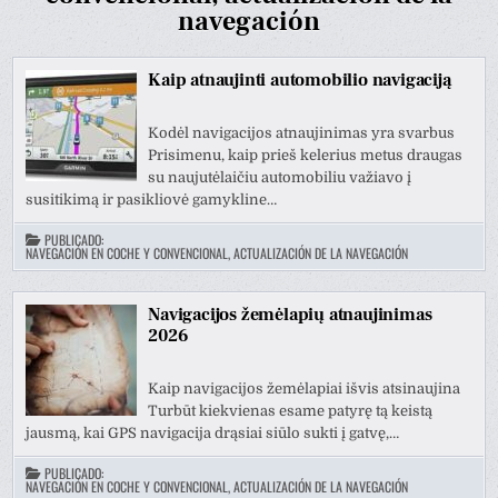
navegación
Kaip atnaujinti automobilio navigaciją
Kodėl navigacijos atnaujinimas yra svarbus
Prisimenu, kaip prieš kelerius metus draugas
su naujutėlaičiu automobiliu važiavo į
susitikimą ir pasikliovė gamykline…
PUBLICADO:
NAVEGACIÓN EN COCHE Y CONVENCIONAL, ACTUALIZACIÓN DE LA NAVEGACIÓN
Navigacijos žemėlapių atnaujinimas
2026
Kaip navigacijos žemėlapiai išvis atsinaujina
Turbūt kiekvienas esame patyrę tą keistą
jausmą, kai GPS navigacija drąsiai siūlo sukti į gatvę,…
PUBLICADO:
NAVEGACIÓN EN COCHE Y CONVENCIONAL, ACTUALIZACIÓN DE LA NAVEGACIÓN