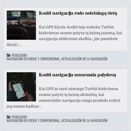
Kodėl navigacija rodo neteisingą vietą
Kai GPS klysta: kodėl taip nutinka Turbūt
kiekvienas esame patyrę tą keistą jausmą, kai
navigacija užtikrintai skelbia „jūs pasiekėte
tikslą”,…
PUBLICADO:
NAVEGACIÓN EN COCHE Y CONVENCIONAL, ACTUALIZACIÓN DE LA NAVEGACIÓN
Kodėl navigacija nesuranda palydovų
Kai GPS’as tarsi užmiega Turbūt kiekvienas
esame patyrę tą keistą akimirką, kai
automobilio navigacija staiga pradeda rodyti,
jog esame kažkur…
PUBLICADO:
NAVEGACIÓN EN COCHE Y CONVENCIONAL, ACTUALIZACIÓN DE LA NAVEGACIÓN