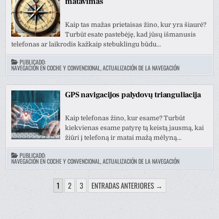
matavimas
Kaip tas mažas prietaisas žino, kur yra šiaurė?
Turbūt esate pastebėję, kad jūsų išmanusis
telefonas ar laikrodis kažkaip stebuklingu būdu…
PUBLICADO:
NAVEGACIÓN EN COCHE Y CONVENCIONAL, ACTUALIZACIÓN DE LA NAVEGACIÓN
GPS navigacijos palydovų trianguliacija
Kaip telefonas žino, kur esame? Turbūt
kiekvienas esame patyrę tą keistą jausmą, kai
žiūri į telefoną ir matai mažą mėlyną…
PUBLICADO:
NAVEGACIÓN EN COCHE Y CONVENCIONAL, ACTUALIZACIÓN DE LA NAVEGACIÓN
PAGINACIÓN
1
2
3
ENTRADAS ANTERIORES →
DE
ENTRADAS