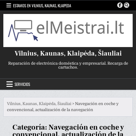
Ir
ESTAMOS EN VILNIUS, KAUNAS, KLAIPEDA
al
contenido
Vilnius, Kaunas, Klaipėda, Šiauliai
Reparación de electrónica doméstica y empresarial. Recarga de
cartuchos.
SERVICIOS
Vilnius, Kaunas, Klaipėda, Šiauliai
>
Navegación en coche y
convencional, actualización de la navegación
Categoría:
Navegación en coche y
convencional, actualización de la