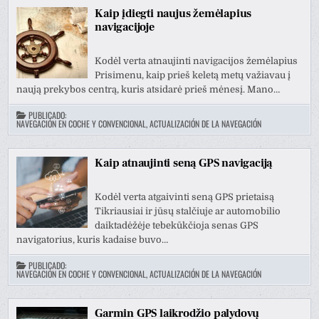
Kaip įdiegti naujus žemėlapius
navigacijoje
Kodėl verta atnaujinti navigacijos žemėlapius
Prisimenu, kaip prieš keletą metų važiavau į
naują prekybos centrą, kuris atsidarė prieš mėnesį. Mano…
PUBLICADO:
NAVEGACIÓN EN COCHE Y CONVENCIONAL, ACTUALIZACIÓN DE LA NAVEGACIÓN
Kaip atnaujinti seną GPS navigaciją
Kodėl verta atgaivinti seną GPS prietaisą
Tikriausiai ir jūsų stalčiuje ar automobilio
daiktadėžėje tebekūkčioja senas GPS
navigatorius, kuris kadaise buvo…
PUBLICADO:
NAVEGACIÓN EN COCHE Y CONVENCIONAL, ACTUALIZACIÓN DE LA NAVEGACIÓN
Garmin GPS laikrodžio palydovų