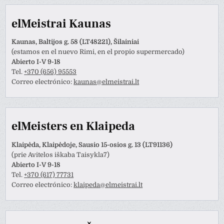
elMeistrai Kaunas
Kaunas, Baltijos g. 58 (LT48221), Šilainiai
(estamos en el nuevo Rimi, en el propio supermercado)
Abierto I-V 9-18
Tel.
+370 (656) 95553
Correo electrónico:
kaunas@elmeistrai.lt
elMeisters en Klaipeda
Klaipėda, Klaipėdoje, Sausio 15-osios g. 13 (LT91136)
(prie Avitelos iškaba Taisykla7)
Abierto I-V 9-18
Tel.
+370 (617) 77731
Correo electrónico:
klaipeda@elmeistrai.lt