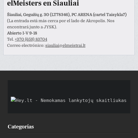
elMeisters en Šiauliai
Šiauliai, Gegužių g. 30 (LT78346), PC ARENA (cartel Taisykla7)
(La entrada está más cerca por el lado de Akropolis. Nos
encontrará junto a JYSK).
Abierto I-V 9-18
Tel.
+370 (659) 83704
Correo electrónico:
siauliai@elmeistrai.lt
Categorías