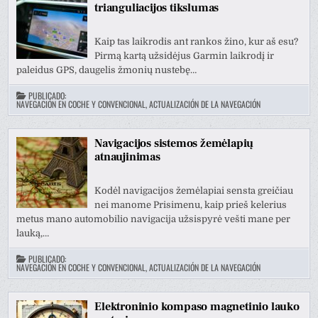
trianguliacijos tikslumas
Kaip tas laikrodis ant rankos žino, kur aš esu?
Pirmą kartą užsidėjus Garmin laikrodį ir
paleidus GPS, daugelis žmonių nustebę…
PUBLICADO:
NAVEGACIÓN EN COCHE Y CONVENCIONAL, ACTUALIZACIÓN DE LA NAVEGACIÓN
Navigacijos sistemos žemėlapių
atnaujinimas
Kodėl navigacijos žemėlapiai sensta greičiau
nei manome Prisimenu, kaip prieš kelerius
metus mano automobilio navigacija užsispyrė vešti mane per
lauką,…
PUBLICADO:
NAVEGACIÓN EN COCHE Y CONVENCIONAL, ACTUALIZACIÓN DE LA NAVEGACIÓN
Elektroninio kompaso magnetinio lauko