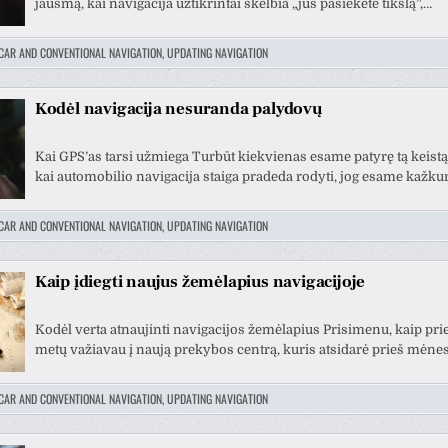
jausmą, kai navigacija užtikrintai skelbia „jūs pasiekėte tikslą”,…
CAR AND CONVENTIONAL NAVIGATION, UPDATING NAVIGATION
Kodėl navigacija nesuranda palydovų
Kai GPS’as tarsi užmiega Turbūt kiekvienas esame patyrę tą keistą
kai automobilio navigacija staiga pradeda rodyti, jog esame kažku
CAR AND CONVENTIONAL NAVIGATION, UPDATING NAVIGATION
Kaip įdiegti naujus žemėlapius navigacijoje
Kodėl verta atnaujinti navigacijos žemėlapius Prisimenu, kaip prie
metų važiavau į naują prekybos centrą, kuris atsidarė prieš mėne
CAR AND CONVENTIONAL NAVIGATION, UPDATING NAVIGATION