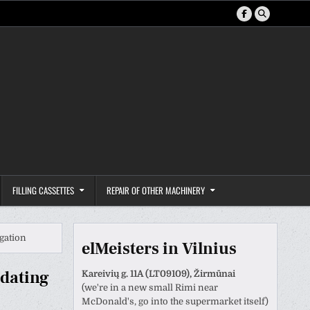
FILLING CASSETTES
REPAIR OF OTHER MACHINERY
gation
elMeisters in Vilnius
pdating
Kareivių g. 11A (LT09109), Žirmūnai
(we're in a new small Rimi near
McDonald's, go into the supermarket itself)