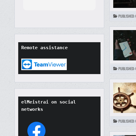
orted
though
PUBLISHED:
t
tore
ard.
hat
ult
Remote assistance
t if
won't
o
their
PUBLISHED:
elMeistrai on social 
networks
PUBLISHED: