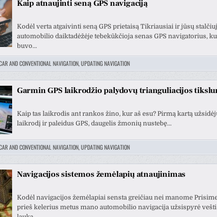
Kaip atnaujinti seną GPS navigaciją
Kodėl verta atgaivinti seną GPS prietaisą Tikriausiai ir jūsų stalčiu
automobilio daiktadėžėje tebekūkčioja senas GPS navigatorius, ku
buvo…
CAR AND CONVENTIONAL NAVIGATION, UPDATING NAVIGATION
Garmin GPS laikrodžio palydovų trianguliacijos tiksl
Kaip tas laikrodis ant rankos žino, kur aš esu? Pirmą kartą užsid
laikrodį ir paleidus GPS, daugelis žmonių nustebę…
CAR AND CONVENTIONAL NAVIGATION, UPDATING NAVIGATION
Navigacijos sistemos žemėlapių atnaujinimas
Kodėl navigacijos žemėlapiai sensta greičiau nei manome Prisime
prieš kelerius metus mano automobilio navigacija užsispyrė vešt
lauką,…