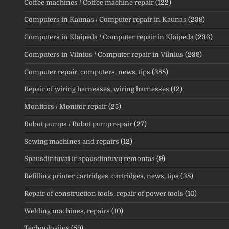
Coffee machines / Coffee machine repair
(122)
Computers in Kaunas / Computer repair in Kaunas
(239)
Computers in Klaipeda / Computer repair in Klaipeda
(236)
Computers in Vilnius / Computer repair in Vilnius
(239)
Computer repair, computers, news, tips
(388)
Repair of wiring harnesses, wiring harnesses
(12)
Monitors / Monitor repair
(25)
Robot pumps / Robot pump repair
(27)
Sewing machines and repairs
(12)
Spausdintuvai ir spausdintuvų remontas
(9)
Refilling printer cartridges, cartridges, news, tips
(38)
Repair of construction tools, repair of power tools
(10)
Welding machines, repairs
(10)
Technologijos
(59)