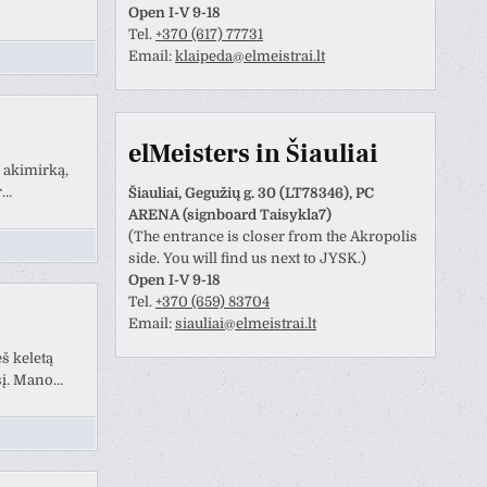
Open I-V 9-18
Tel.
+370 (617) 77731
Email:
klaipeda@elmeistrai.lt
elMeisters in Šiauliai
 akimirką,
r…
Šiauliai, Gegužių g. 30 (LT78346), PC
ARENA (signboard Taisykla7)
(The entrance is closer from the Akropolis
side. You will find us next to JYSK.)
Open I-V 9-18
Tel.
+370 (659) 83704
Email:
siauliai@elmeistrai.lt
š keletą
sį. Mano…