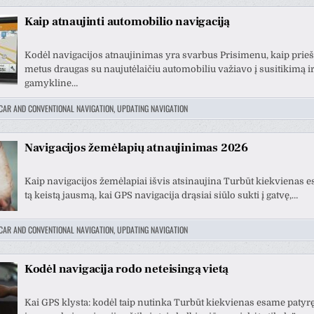
Kaip atnaujinti automobilio navigaciją
Kodėl navigacijos atnaujinimas yra svarbus Prisimenu, kaip prieš
metus draugas su naujutėlaičiu automobiliu važiavo į susitikimą ir
gamykline…
CAR AND CONVENTIONAL NAVIGATION, UPDATING NAVIGATION
Navigacijos žemėlapių atnaujinimas 2026
Kaip navigacijos žemėlapiai išvis atsinaujina Turbūt kiekvienas 
tas Krv
Vytautas Ragaisis
tą keistą jausmą, kai GPS navigacija drąsiai siūlo sukti į gatvę,…
3 metų
prieš 3 metų
CAR AND CONVENTIONAL NAVIGATION, UPDATING NAVIGATION
Šis naudotojas paliko tik
Šis 
įvertinimą.
įver
Kodėl navigacija rodo neteisingą vietą
Kai GPS klysta: kodėl taip nutinka Turbūt kiekvienas esame patyrę 