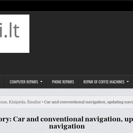
COMPUTER REPAIRS
PHONE REPAIRS
REPAIR OF COFFEE MACHINES
nas, Klaipėda, Šiauliai
>
Car and conventional navigation, updating navi
ory:
Car and conventional navigation, u
navigation