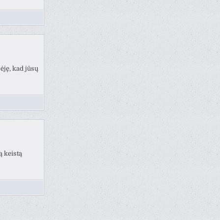
ėję, kad jūsų
ą keistą