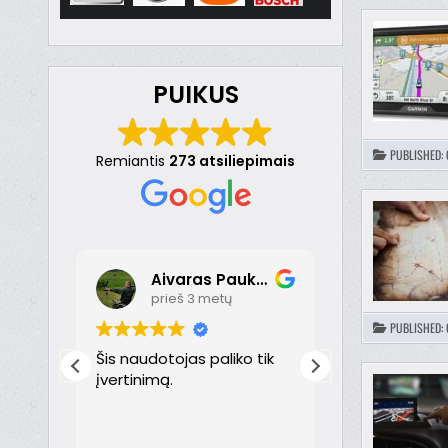
PUIKUS
PUBLISHED:
Remiantis
273 atsiliepimais
Aivaras Paukste
Dona
prieš 3 metų
prieš 
PUBLISHED:
nt
Šis naudotojas paliko tik
Puikiai!
just
įvertinimą.
th