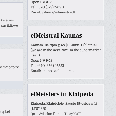
Open I-V 9-18
Tel.
+370 (679) 74770
Email:
vilnius@elmeistrai.lt
 kelerius
 pasikliovė
elMeistrai Kaunas
Kaunas, Baltijos g. 58 (LT48221), Šilainiai
(we are in the new Rimi, in the supermarket
itself)
Open I-V 9-18
Tel.
+370 (656) 95553
esame patyrę
Email:
kaunas@elmeistrai.lt
Anastazija Lukoševičienė
Darius Razmislevičius
prieš 3 metų
prieš 3 metų
naudotojas paliko tik
Mandagus bendravimas ir
elMeisters in Klaipeda
tinimą.
greitai bei kokybiškai
atliktas darbas.
Klaipėda, Klaipėdoje, Sausio 15-osios g. 13
(LT91136)
tą keistą
(prie Avitelos iškaba Taisykla7)