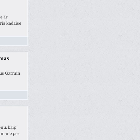
je ar
ris kadaise
umas
ėjus Garmin
nu, kaip
i mane per