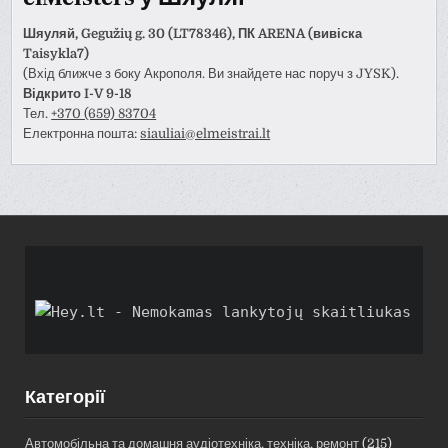
Шяуляй, Gegužių g. 30 (LT78346), ПК ARENA (вивіска
Taisykla7)
(Вхід ближче з боку Акрополя. Ви знайдете нас поруч з JYSK).
Відкрито I-V 9-18
Тел.
+370 (659) 83704
Електронна пошта:
siauliai@elmeistrai.lt
Категорії
Автомобільна та домашня аудіотехніка, техніка, ремонт
(215)