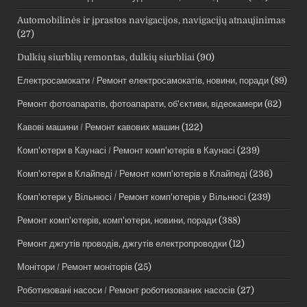
Automobilinės ir įprastos navigacijos, navigacijų atnaujinimas
(27)
Dulkių siurblių remontas, dulkių siurbliai
(90)
Електросамокати / Ремонт електросамокатів, новини, поради
(89)
Ремонт фотоапаратів, фотоапарати, об'єктиви, відеокамери
(62)
Кавові машини / Ремонт кавових машин
(122)
Комп'ютери в Каунасі / Ремонт комп'ютерів в Каунасі
(239)
Комп'ютери в Клайпеді / Ремонт комп'ютерів в Клайпеді
(236)
Комп'ютери у Вільнюсі / Ремонт комп'ютерів у Вільнюсі
(239)
Ремонт комп'ютерів, комп'ютери, новини, поради
(388)
Ремонт джгутів проводів, джгутів електропроводки
(12)
Монітори / Ремонт моніторів
(25)
Роботизовані насоси / Ремонт роботизованих насосів
(27)