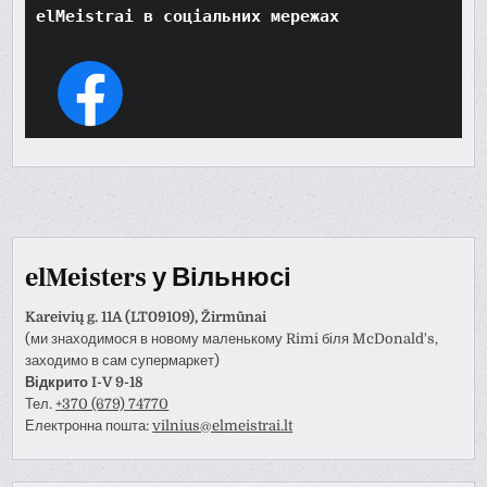
elMeistrai в соціальних мережах
elMeisters у Вільнюсі
Kareivių g. 11A (LT09109), Žirmūnai
(ми знаходимося в новому маленькому Rimi біля McDonald's,
заходимо в сам супермаркет)
Відкрито I-V 9-18
Тел.
+370 (679) 74770
Електронна пошта:
vilnius@elmeistrai.lt