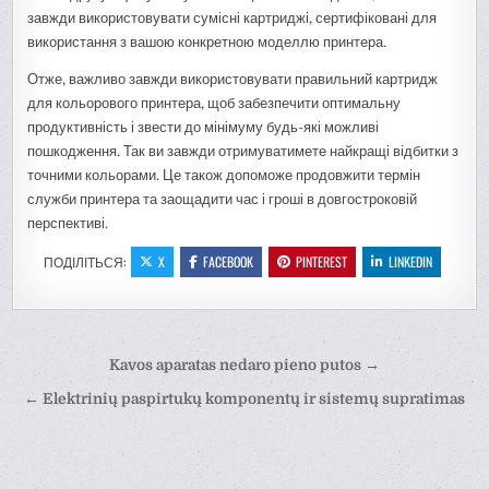
завжди використовувати сумісні картриджі, сертифіковані для
використання з вашою конкретною моделлю принтера.
Отже, важливо завжди використовувати правильний картридж
для кольорового принтера, щоб забезпечити оптимальну
продуктивність і звести до мінімуму будь-які можливі
пошкодження. Так ви завжди отримуватимете найкращі відбитки з
точними кольорами. Це також допоможе продовжити термін
служби принтера та заощадити час і гроші в довгостроковій
перспективі.
ПОДІЛІТЬСЯ:
X
FACEBOOK
PINTEREST
LINKEDIN
Навігація
Kavos aparatas nedaro pieno putos →
записів
← Elektrinių paspirtukų komponentų ir sistemų supratimas