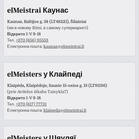
elMeistrai Каунас
Kaunas, Baltijos g. 58 (LT48221), Šilainiai
(ми в новому Rimi, в самому супермаркеті)
Відкрито I-V 9-18
Тел.
+370 (656) 95553
Електронна пошта:
kaunas@elmeistrai.lt
elMeisters у Клайпеді
Klaipėda, Klaipėdoje, Sausio 15-osios g. 13 (LT91136)
(prie Avitelos iškaba Taisykla7)
Відкрито I-V 9-18
Тел.
+370 (617) 77731
Електронна пошта:
klaipeda@elmeistrai.lt
elMeisters у Шяуляї