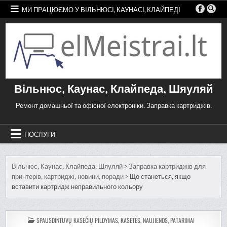
Перейти
МИ ПРАЦЮЄМО У ВІЛЬНЮСІ, КАУНАСІ, КЛАЙПЕДІ
до
змісту
Вільнюс, Каунас, Клайпеда, Шяуляй
Ремонт домашньої та офісної електроніки. Заправка картриджів.
ПОСЛУГИ
Вільнюс, Каунас, Клайпеда, Шяуляй
>
Заправка картриджів для
принтерів, картриджі, новини, поради
>
Що станеться, якщо
вставити картридж неправильного кольору
ОПУБЛІКОВАНО
SPAUSDINTUVŲ KASEČIŲ PILDYMAS, KASETĖS, NAUJIENOS, PATARIMAI
В