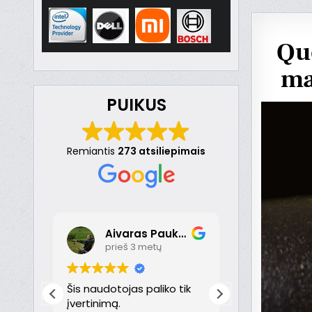
Que
ma
PUIKUS
Remiantis
273 atsiliepimais
Aivaras Paukste
Dona
prieš 3 metų
prieš 
nt
Šis naudotojas paliko tik
Puikiai!
just
įvertinimą.