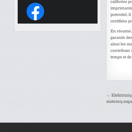
calibrées p
imprimante 
potentiel, 
certifiées 
En résumé, 
garantir de
ainsi les m
contribuer 
temps et de 
Naviga
← Elektrinių
de
sistemų sup
l’artic