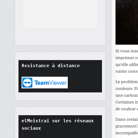
th
orted
though
t
tore
ard.
Si vous ins
hat
imprimer co
ult
qu'elle uti
Assistance à distance
t if
varier cons
won't
o
Le problème
their
couleurs. P
une cartouc
Certaines i
de couleur e
Dans certai
elMeistrai sur les réseaux 
gravement l
sociaux
incompatibl