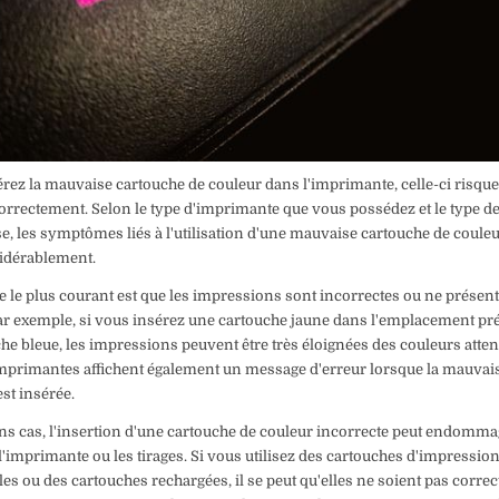
érez la mauvaise cartouche de couleur dans l'imprimante, celle-ci risque
rrectement. Selon le type d'imprimante que vous possédez et le type d
lise, les symptômes liés à l'utilisation d'une mauvaise cartouche de coule
idérablement.
 le plus courant est que les impressions sont incorrectes ou ne présent
ar exemple, si vous insérez une cartouche jaune dans l'emplacement pr
he bleue, les impressions peuvent être très éloignées des couleurs atte
mprimantes affichent également un message d'erreur lorsque la mauvai
st insérée.
ns cas, l'insertion d'une cartouche de couleur incorrecte peut endomma
'imprimante ou les tirages. Si vous utilisez des cartouches d'impressio
es ou des cartouches rechargées, il se peut qu'elles ne soient pas corre