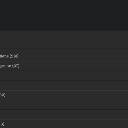
tions
(216)
igation
(27)
62)
36)