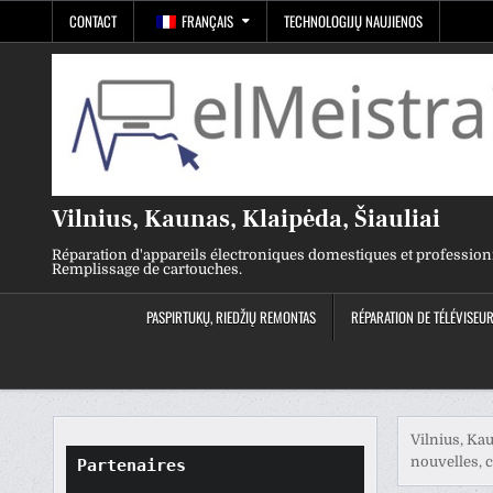
Skip
CONTACT
FRANÇAIS
TECHNOLOGIJŲ NAUJIENOS
to
content
Vilnius, Kaunas, Klaipėda, Šiauliai
Réparation d'appareils électroniques domestiques et profession
Remplissage de cartouches.
PASPIRTUKŲ, RIEDŽIŲ REMONTAS
RÉPARATION DE TÉLÉVISEU
Vilnius, Kau
nouvelles, 
Partenaires