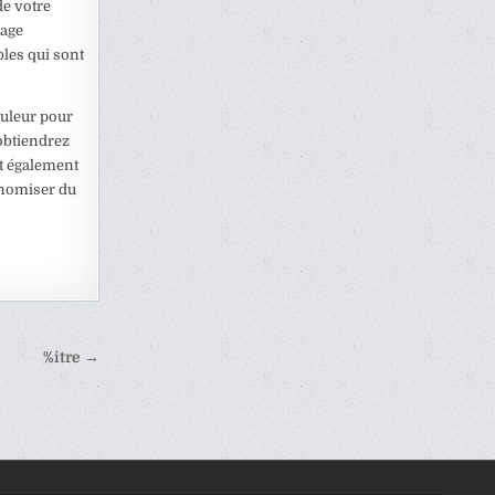
e votre
mage
bles qui sont
ouleur pour
obtiendrez
ut également
onomiser du
%itre →