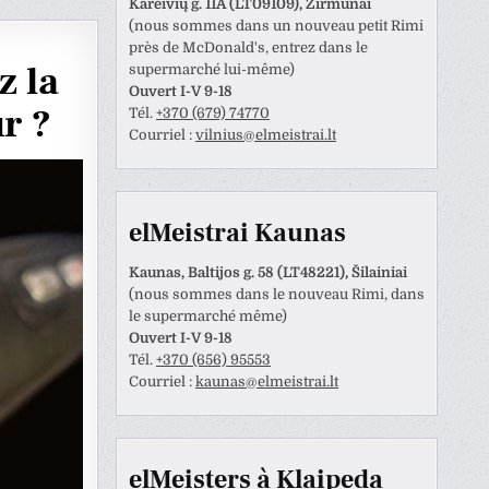
Kareivių g. 11A (LT09109), Žirmūnai
(nous sommes dans un nouveau petit Rimi
près de McDonald's, entrez dans le
z la
supermarché lui-même)
Ouvert I-V 9-18
r ?
Tél.
+370 (679) 74770
Courriel :
vilnius@elmeistrai.lt
elMeistrai Kaunas
Kaunas, Baltijos g. 58 (LT48221), Šilainiai
(nous sommes dans le nouveau Rimi, dans
le supermarché même)
Ouvert I-V 9-18
Tél.
+370 (656) 95553
Anastazija Lukoševičienė
Darius Razmislevičius
Courriel :
kaunas@elmeistrai.lt
prieš 3 metų
prieš 3 metų
naudotojas paliko tik
Mandagus bendravimas ir
elMeisters à Klaipeda
tinimą.
greitai bei kokybiškai