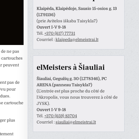
atliktas darbas.
Klaipėda, Klaipėdoje, Sausio 15-osios g. 13
(LT91136)
(prie Avitelos iškaba Taisykla7)
Ouvert I-V 9-18
Tél.
+370 (617) 77731
Courriel :
klaipeda@elmeistrai.lt
 de ne pas
e cartouches
elMeisters à Šiauliai
ur peuvent
Šiauliai, Gegužių g. 30 (LT78346), PC
ent pas de
ARENA (panneau Taisykla7)
évu pour
(L'entrée est plus proche du côté de
ndues.
l'Akropolis, vous nous trouverez à côté de
se cartouche
JYSK).
Ouvert I-V 9-18
Tél.
+370 (659) 83704
ger plus
Courriel :
siauliai@elmeistrai.lt
n
ctement