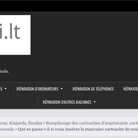
nels.
RS
RÉPARATION D'ORDINATEURS
RÉPARATION DE TÉLÉPHONES
RÉPARATI
RÉPARATION D'AUTRES MACHINES
nas, Klaipėda, Šiauliai
>
Remplissage des cartouches d'imprimante, cart
conseils
>
Que se passe-t-il si vous insérez la mauvaise cartouche de cou