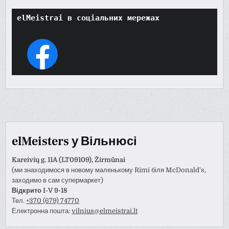
elMeistrai в соціальних мережах
elMeisters у Вільнюсі
Kareivių g. 11A (LT09109), Žirmūnai
(ми знаходимося в новому маленькому Rimi біля McDonald's,
заходимо в сам супермаркет)
Відкрито I-V 9-18
Тел.
+370 (679) 74770
Електронна пошта:
vilnius@elmeistrai.lt