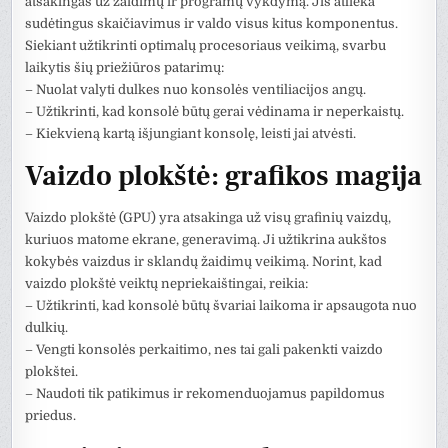
atsakingas už žaidimų ir programų vykdymą. Jis atlieka
sudėtingus skaičiavimus ir valdo visus kitus komponentus.
Siekiant užtikrinti optimalų procesoriaus veikimą, svarbu
laikytis šių priežiūros patarimų:
– Nuolat valyti dulkes nuo konsolės ventiliacijos angų.
– Užtikrinti, kad konsolė būtų gerai vėdinama ir neperkaistų.
– Kiekvieną kartą išjungiant konsolę, leisti jai atvėsti.
Vaizdo plokštė: grafikos magija
Vaizdo plokštė (GPU) yra atsakinga už visų grafinių vaizdų,
kuriuos matome ekrane, generavimą. Ji užtikrina aukštos
kokybės vaizdus ir sklandų žaidimų veikimą. Norint, kad
vaizdo plokštė veiktų nepriekaištingai, reikia:
– Užtikrinti, kad konsolė būtų švariai laikoma ir apsaugota nuo
dulkių.
– Vengti konsolės perkaitimo, nes tai gali pakenkti vaizdo
plokštei.
– Naudoti tik patikimus ir rekomenduojamus papildomus
priedus.