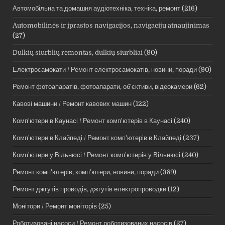
Автомобільна та домашня аудіотехніка, техніка, ремонт
(216)
Automobilinės ir įprastos navigacijos, navigacijų atnaujinimas
(27)
Dulkių siurblių remontas, dulkių siurbliai
(90)
Електросамокати / Ремонт електросамокатів, новини, поради
(90)
Ремонт фотоапаратів, фотоапарати, об'єктиви, відеокамери
(62)
Кавові машини / Ремонт кавових машин
(122)
Комп'ютери в Каунасі / Ремонт комп'ютерів в Каунасі
(240)
Комп'ютери в Клайпеді / Ремонт комп'ютерів в Клайпеді
(237)
Комп'ютери у Вільнюсі / Ремонт комп'ютерів у Вільнюсі
(240)
Ремонт комп'ютерів, комп'ютери, новини, поради
(389)
Ремонт джгутів проводів, джгутів електропроводки
(12)
Монітори / Ремонт моніторів
(25)
Роботизовані насоси / Ремонт роботизованих насосів
(27)