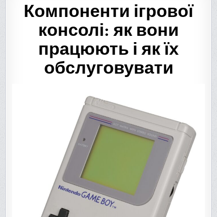
Компоненти ігрової
консолі: як вони
працюють і як їх
обслуговувати