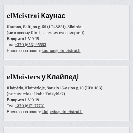
elMeistrai Каунас
Kaunas, Baltijos g. 58 (LT48221), Šilainiai
(ми в новому Rimi, в самому супермаркеті)
Відкрито I-V 9-18
Тел.
+370 (656) 95553
Електронна пошта:
kaunas@elmeistrai.lt
elMeisters у Клайпеді
Klaipėda, Klaipėdoje, Sausio 15-osios g. 13 (LT91136)
(prie Avitelos iškaba Taisykla7)
Відкрито I-V 9-18
Тел.
+370 (617) 77731
Електронна пошта:
klaipeda@elmeistrai.lt