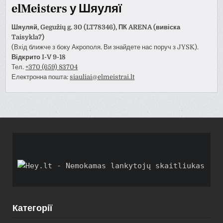
elMeisters у Шяуляї
Шяуляй, Gegužių g. 30 (LT78346), ПК ARENA (вивіска
Taisykla7)
(Вхід ближче з боку Акрополя. Ви знайдете нас поруч з JYSK).
Відкрито I-V 9-18
Тел.
+370 (659) 83704
Електронна пошта:
siauliai@elmeistrai.lt
Категорії