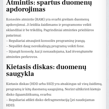
Atmintis: spartus duomenų
apdorojimas
Konsolės atmintis (RAM) yra svarbi greitam duomenų
apdorojimui. Ji leidžia žaidimams ir programoms veikti
sklandžiai ir be trikdžių. Pagrindiniai atminties priežiūros
patarimai:
– Reguliariai atnaujinti konsolės programinę įrangą.
– Nepalikti daug nereikalingų programų veikti fone.
– Išjungti konsolę, kai ji nenaudojama, kad išvengtumėte
atminties perkrovos.
Kietasis diskas: duomenų
saugykla
Kietasis diskas (HDD arba SSD) yra atsakingas už visų žaidimų,
programų ir kitų duomenų saugojimą. Norint užtikrinti kietojo
disko ilgaamžiškumą, svarbu:
– Reguliariai atlikti disko defragmentaciją (jei naudojamas
HDD).