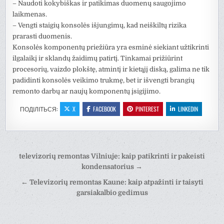
– Naudoti kokybiškas ir patikimas duomenų saugojimo
laikmenas.
– Vengti staigių konsolės išjungimų, kad neiškiltų rizika
prarasti duomenis.
Konsolės komponentų priežiūra yra esminė siekiant užtikrinti
ilgalaikį ir sklandų žaidimų patirtį. Tinkamai prižiūrint
procesorių, vaizdo plokštę, atmintį ir kietąjį diską, galima ne tik
padidinti konsolės veikimo trukmę, bet ir išvengti brangių
remonto darbų ar naujų komponentų įsigijimo.
ПОДІЛІТЬСЯ:
X
FACEBOOK
PINTEREST
LINKEDIN
Навігація
televizorių remontas Vilniuje: kaip patikrinti ir pakeisti
записів
kondensatorius →
← Televizorių remontas Kaune: kaip atpažinti ir taisyti
garsiakalbio gedimus