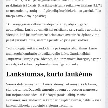
standartus, tačiau jo diegimas dažnai susidurdavo su
praktiniais iššūkiais. Klasikinė sistema reikalavo tikslaus 5.1, 7.1
ar net sudėtingesnių konfigūracijų, kur kiekvienas garsiakalbis
turėjo savo vietą ir paskirtį.
TCL nauji garsiakalbiai naudoja pažangų objektų garso
apdorojimą, kuris automatiškai prisitaiko prie realios aplinkos.
Vietoj to, kad jūs turėtumėte keisti savo svetainės išplanavimą
pagal garsiakalbius, sistema prisitaiko prie jūsų erdvės.
Technologija veikia naudodama pažangius algoritmus, kurie
analizuoja kambario akustiką realiu laiku. Garsiakalbiai
„supranta”, kur jie yra išdėstyti, ir automatiškai koreguoja garso
išvestį, kad sukurtų optimalų trimatį garso lauką.
Lankstumas, kurio laukėme
Vienas didžiausių namų kino sistemų trūkumų visada buvo jų
standartumas. Daugelis žmonių gyvena butuose ar namuose,
kur neįmanoma idealiai išdėstyti garsiakalbių. Mažos
svetainės, nestandartiniai kambario išplanavimai, baldai – visa
tai komplikuoja tradicinių sistemų įrengimą.