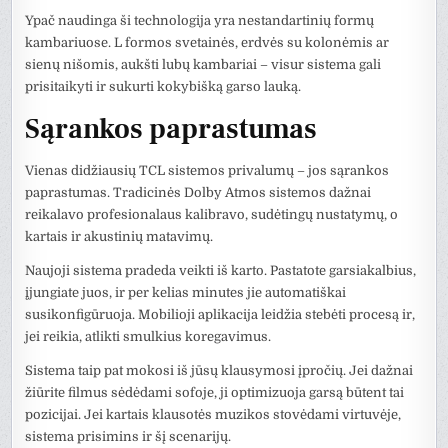
Ypač naudinga ši technologija yra nestandartinių formų
kambariuose. L formos svetainės, erdvės su kolonėmis ar
sienų nišomis, aukšti lubų kambariai – visur sistema gali
prisitaikyti ir sukurti kokybišką garso lauką.
Sąrankos paprastumas
Vienas didžiausių TCL sistemos privalumų – jos sąrankos
paprastumas. Tradicinės Dolby Atmos sistemos dažnai
reikalavo profesionalaus kalibravo, sudėtingų nustatymų, o
kartais ir akustinių matavimų.
Naujoji sistema pradeda veikti iš karto. Pastatote garsiakalbius,
įjungiate juos, ir per kelias minutes jie automatiškai
susikonfigūruoja. Mobilioji aplikacija leidžia stebėti procesą ir,
jei reikia, atlikti smulkius koregavimus.
Sistema taip pat mokosi iš jūsų klausymosi įpročių. Jei dažnai
žiūrite filmus sėdėdami sofoje, ji optimizuoja garsą būtent tai
pozicijai. Jei kartais klausotės muzikos stovėdami virtuvėje,
sistema prisimins ir šį scenarijų.