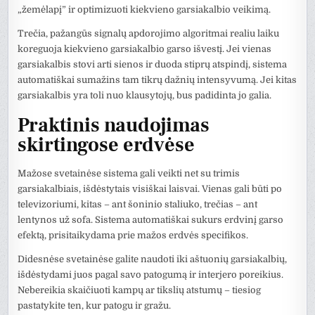
„žemėlapį” ir optimizuoti kiekvieno garsiakalbio veikimą.
Trečia, pažangūs signalų apdorojimo algoritmai realiu laiku
koreguoja kiekvieno garsiakalbio garso išvestį. Jei vienas
garsiakalbis stovi arti sienos ir duoda stiprų atspindį, sistema
automatiškai sumažins tam tikrų dažnių intensyvumą. Jei kitas
garsiakalbis yra toli nuo klausytojų, bus padidinta jo galia.
Praktinis naudojimas
skirtingose erdvėse
Mažose svetainėse sistema gali veikti net su trimis
garsiakalbiais, išdėstytais visiškai laisvai. Vienas gali būti po
televizoriumi, kitas – ant šoninio staliuko, trečias – ant
lentynos už sofa. Sistema automatiškai sukurs erdvinį garso
efektą, prisitaikydama prie mažos erdvės specifikos.
Didesnėse svetainėse galite naudoti iki aštuonių garsiakalbių,
išdėstydami juos pagal savo patogumą ir interjero poreikius.
Nebereikia skaičiuoti kampų ar tikslių atstumų – tiesiog
pastatykite ten, kur patogu ir gražu.