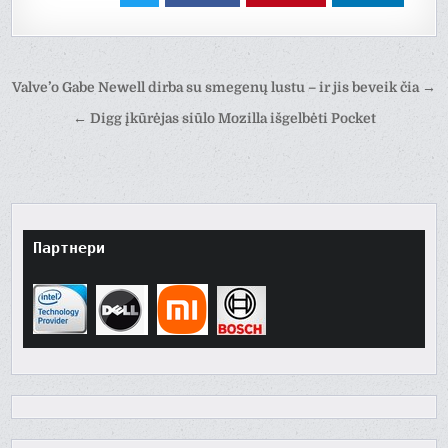
Навігація
Valve’o Gabe Newell dirba su smegenų lustu – ir jis beveik čia →
записів
← Digg įkūrėjas siūlo Mozilla išgelbėti Pocket
Партнери