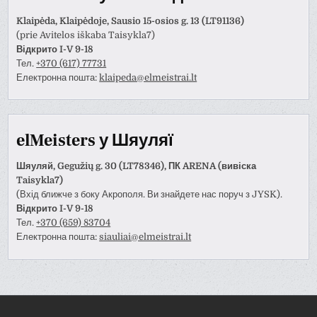
Klaipėda, Klaipėdoje, Sausio 15-osios g. 13 (LT91136)
(prie Avitelos iškaba Taisykla7)
Відкрито I-V 9-18
Тел.
+370 (617) 77731
Електронна пошта:
klaipeda@elmeistrai.lt
elMeisters у Шяуляї
Шяуляй, Gegužių g. 30 (LT78346), ПК ARENA (вивіска
Taisykla7)
(Вхід ближче з боку Акрополя. Ви знайдете нас поруч з JYSK).
Відкрито I-V 9-18
Тел.
+370 (659) 83704
Електронна пошта:
siauliai@elmeistrai.lt