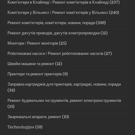
Комп'ютери в Клайпеді / Ремонт комп'ютерів в Клайпеді
(237)
Комп'ютери у Вільнюсі / Ремонт комп'ютерів у Вільнюсі
(240)
Ремонт комп'ютерів, комп'ютери, новини, поради
(389)
Ремонт джгутів проводів, джгутів електропроводки
(12)
Монітори / Ремонт моніторів
(25)
Роботизовані насоси / Ремонт роботизованих насосів
(27)
Швейні машини та ремонт
(12)
Принтери та ремонт принтерів
(9)
Заправка картриджів для принтерів, картриджі, новини, поради
(38)
Ремонт будівельних інструментів, ремонт електроінструментів
(10)
Зварювальні апарати, ремонт
(10)
Technologijos
(59)