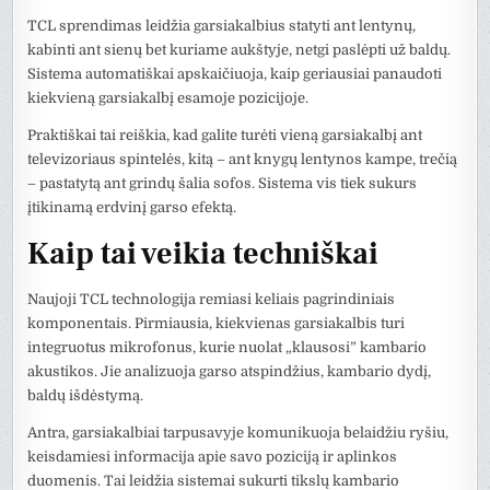
TCL sprendimas leidžia garsiakalbius statyti ant lentynų,
kabinti ant sienų bet kuriame aukštyje, netgi paslėpti už baldų.
Sistema automatiškai apskaičiuoja, kaip geriausiai panaudoti
kiekvieną garsiakalbį esamoje pozicijoje.
Praktiškai tai reiškia, kad galite turėti vieną garsiakalbį ant
televizoriaus spintelės, kitą – ant knygų lentynos kampe, trečią
– pastatytą ant grindų šalia sofos. Sistema vis tiek sukurs
įtikinamą erdvinį garso efektą.
Kaip tai veikia techniškai
Naujoji TCL technologija remiasi keliais pagrindiniais
komponentais. Pirmiausia, kiekvienas garsiakalbis turi
integruotus mikrofonus, kurie nuolat „klausosi” kambario
akustikos. Jie analizuoja garso atspindžius, kambario dydį,
baldų išdėstymą.
Antra, garsiakalbiai tarpusavyje komunikuoja belaidžiu ryšiu,
keisdamiesi informacija apie savo poziciją ir aplinkos
duomenis. Tai leidžia sistemai sukurti tikslų kambario