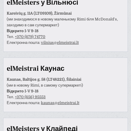
elMeisters у Вільнюсі
Kareivių g. 11A (LT09109), Žirmūnai
(ми знаходимося в новому маленькому Rimi біля McDonald's,
заходимо в сам супермаркет)
Відкрито I-V 9-18
Тел.
+370 (679) 74770
Електронна пошта:
vilnius@elmeistrai.lt
elMeistrai Каунас
Kaunas, Baltijos g. 58 (LT48221), Šilainiai
(ми в новому Rimi, в самому супермаркеті)
Відкрито I-V 9-18
Тел.
+370 (656) 95553
Електронна пошта:
kaunas@elmeistrai.lt
elMeisters у Клайпеді