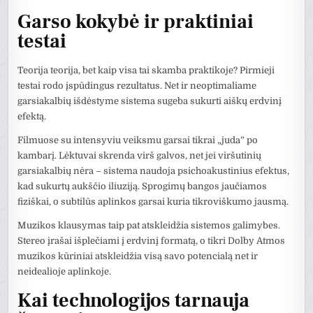
Garso kokybė ir praktiniai
testai
Teorija teorija, bet kaip visa tai skamba praktikoje? Pirmieji
testai rodo įspūdingus rezultatus. Net ir neoptimaliame
garsiakalbių išdėstyme sistema sugeba sukurti aiškų erdvinį
efektą.
Filmuose su intensyviu veiksmu garsai tikrai „juda” po
kambarį. Lėktuvai skrenda virš galvos, net jei viršutinių
garsiakalbių nėra – sistema naudoja psichoakustinius efektus,
kad sukurtų aukščio iliuziją. Sprogimų bangos jaučiamos
fiziškai, o subtilūs aplinkos garsai kuria tikroviškumo jausmą.
Muzikos klausymas taip pat atskleidžia sistemos galimybes.
Stereo įrašai išplečiami į erdvinį formatą, o tikri Dolby Atmos
muzikos kūriniai atskleidžia visą savo potencialą net ir
neidealioje aplinkoje.
Kai technologijos tarnauja