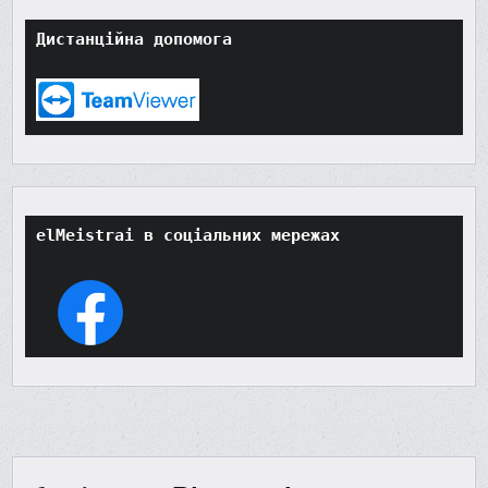
Дистанційна допомога
elMeistrai в соціальних мережах