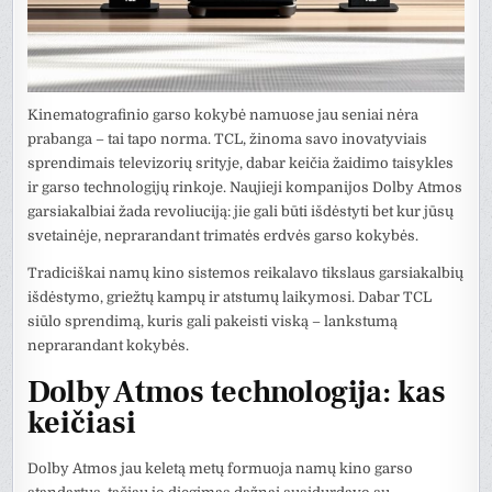
Kinematografinio garso kokybė namuose jau seniai nėra
prabanga – tai tapo norma. TCL, žinoma savo inovatyviais
sprendimais televizorių srityje, dabar keičia žaidimo taisykles
ir garso technologijų rinkoje. Naujieji kompanijos Dolby Atmos
garsiakalbiai žada revoliuciją: jie gali būti išdėstyti bet kur jūsų
svetainėje, neprarandant trimatės erdvės garso kokybės.
Tradiciškai namų kino sistemos reikalavo tikslaus garsiakalbių
išdėstymo, griežtų kampų ir atstumų laikymosi. Dabar TCL
siūlo sprendimą, kuris gali pakeisti viską – lankstumą
neprarandant kokybės.
Dolby Atmos technologija: kas
keičiasi
Dolby Atmos jau keletą metų formuoja namų kino garso