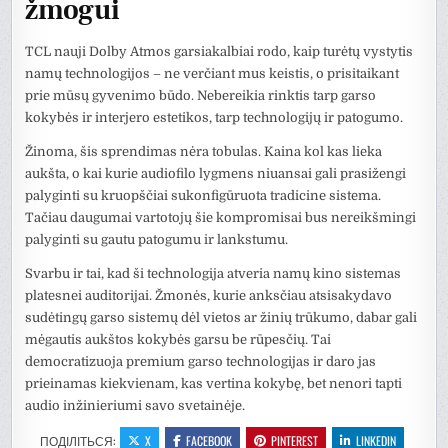
žmogui
TCL nauji Dolby Atmos garsiakalbiai rodo, kaip turėtų vystytis
namų technologijos – ne verčiant mus keistis, o prisitaikant
prie mūsų gyvenimo būdo. Nebereikia rinktis tarp garso
kokybės ir interjero estetikos, tarp technologijų ir patogumo.
Žinoma, šis sprendimas nėra tobulas. Kaina kol kas lieka
aukšta, o kai kurie audiofilo lygmens niuansai gali prasižengi
palyginti su kruopščiai sukonfigūruota tradicine sistema.
Tačiau daugumai vartotojų šie kompromisai bus nereikšmingi
palyginti su gautu patogumu ir lankstumu.
Svarbu ir tai, kad ši technologija atveria namų kino sistemas
platesnei auditorijai. Žmonės, kurie anksčiau atsisakydavo
sudėtingų garso sistemų dėl vietos ar žinių trūkumo, dabar gali
mėgautis aukštos kokybės garsu be rūpesčių. Tai
democratizuoja premium garso technologijas ir daro jas
prieinamas kiekvienam, kas vertina kokybę, bet nenori tapti
audio inžinieriumi savo svetainėje.
ПОДІЛІТЬСЯ:
X
FACEBOOK
PINTEREST
LINKEDIN