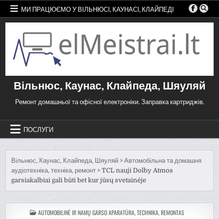
Перейти
МИ ПРАЦЮЄМО У ВІЛЬНЮСІ, КАУНАСІ, КЛАЙПЕДІ
до
змісту
Вільнюс, Каунас, Клайпеда, Шяуляй
Ремонт домашньої та офісної електроніки. Заправка картриджів.
ПОСЛУГИ
Вільнюс, Каунас, Клайпеда, Шяуляй
>
Автомобільна та домашня
аудіотехніка, техніка, ремонт
>
TCL nauji Dolby Atmos
garsiakalbiai gali būti bet kur jūsų svetainėje
ОПУБЛІКОВАНО
AUTOMOBILINĖ IR NAMŲ GARSO APARATŪRA, TECHNIKA, REMONTAS
В