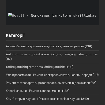
Категорії
Автомобільна та домашня аудіотехніка, техніка, ремонт
(216)
Automobilinės ir įprastos navigacijos, navigacijų atnaujinimas
(27)
Dulkių siurblių remontas, dulkių siurbliai
(90)
Електросамокати / Ремонт електросамокатів, новини, поради
(90)
Ремонт фотоапаратів, фотоапарати, об'єктиви, відеокамери
(62)
Кавові машини / Ремонт кавових машин
(122)
Комп'ютери в Каунасі / Ремонт комп'ютерів в Каунасі
(240)