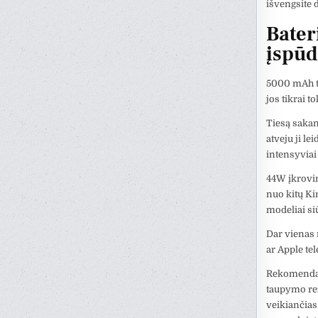
išvengsite 
Bateri
įspūd
5000 mAh tal
jos tikrai 
Tiesą sakan
atveju ji l
intensyviai 
44W įkrovim
nuo kitų Ki
modeliai si
Dar vienas 
ar Apple te
Rekomendaci
taupymo rež
veikiančias 