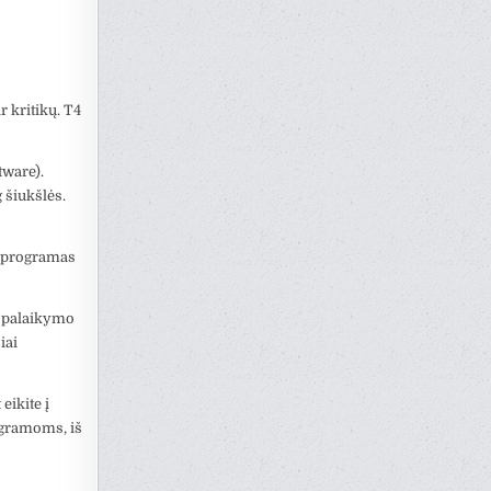
 kritikų. T4
tware).
 šiukšlės.
s programas
s palaikymo
iai
eikite į
ogramoms, iš