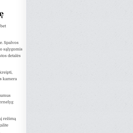
ę
bet
e. Spalvos
mo sąlygomis
tos detalės
reipti,
os kamera
ūkumus
pernelyg
nį režimą
alite
i