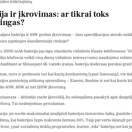
dalies trūkčiojimų.
ja ir įkrovimas: ar tikrai toks
ingas?
pos baterija ir 44W greitas įkrovimas – šios specifikacijos atrodo solidž
tokios ypatingos šiandieninėje rinkoje?
t, 5000 mAh baterija jau tapo standartu vidutinės klasės telefonuose. V
eidžia telefonui veikti visą dieną vidutinio intensyvumo naudojimo režimu
žaidžiant ar filmuojant 4K vaizdo įrašus, baterija išsikraus gerokai greič
as, nors ir greitesnis nei kai kurių konkurentų (ypač Samsung), vis tiek
nijos gamintojų siūlomų sprendimų – Xiaomi, Realme ir net kai kurie kit
ūlo 65W, 80W ar net 120W įkrovimą.
niuansas – dėžutėje rasite įkroviklį, ko nebegalima pasakyti apie dauge
lefonų. Tai neabejotinas privalumas.
ja: jei norite maksimaliai prailginti baterijos tarnavimo laiką, įjunkite
imą, kai baterijos lygis nukrenta žemiau 30%. Taip pat verta išjungti p
fone, ypač socialinių tinklų programėles, kurios „ėda” bateriją net kai j