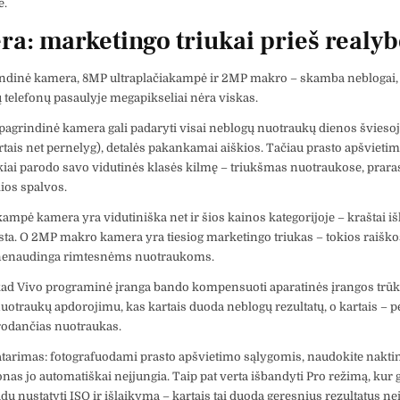
e.
a: marketingo triukai prieš realyb
ndinė kamera, 8MP ultraplačiakampė ir 2MP makro – skamba neblogai, 
ų telefonų pasaulyje megapikseliai nėra viskas.
pagrindinė kamera gali padaryti visai neblogų nuotraukų dienos šviesoj
rtais net pernelyg), detalės pakankamai aiškios. Tačiau prasto apšvieti
iai parodo savo vidutinės klasės kilmę – triukšmas nuotraukose, praras
lios spalvos.
kampė kamera yra vidutiniška net ir šios kainos kategorijoje – kraštai išk
ksta. O 2MP makro kamera yra tiesiog marketingo triukas – tokios raišk
 nenaudinga rimtesnėms nuotraukoms.
 kad Vivo programinė įranga bando kompensuoti aparatinės įrangos tr
uotraukų apdorojimu, kas kartais duoda neblogų rezultatų, o kartais – 
trodančias nuotraukas.
atarimas: fotografuodami prasto apšvietimo sąlygomis, naudokite nakti
fonas jo automatiškai neįjungia. Taip pat verta išbandyti Pro režimą, kur g
du nustatyti ISO ir išlaikymą – kartais tai duoda geresnius rezultatus ne