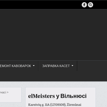
ЕМОНТ КАВОВАРОК
ЗАПРАВКА КАСЕТ
унасі
>
elMeisters у Вільнюсі
Kareivių g. 11A (LT09109), Žirmūnai