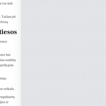
 vis tiek
 Tačiau jei
efoną.
tiesos
krano
umo bei
iau saulėtą
eprilygsta
rtais
be reikalo.
reguliuotų
jos ir