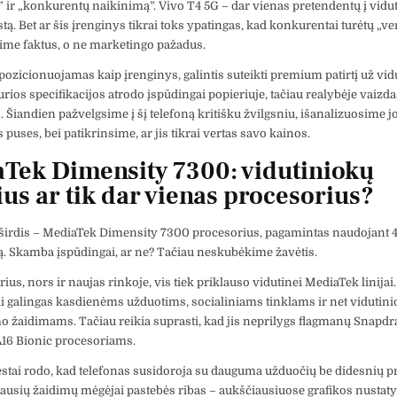
” ir „konkurentų naikinimą”. Vivo T4 5G – dar vienas pretendentų į vidu
tą. Bet ar šis įrenginys tikrai toks ypatingas, kad konkurentai turėtų „ve
me faktus, o ne marketingo pažadus.
pozicionuojamas kaip įrenginys, galintis suteikti premium patirtį už vid
urios specifikacijos atrodo įspūdingai popieriuje, tačiau realybėje vaizd
 Šiandien pažvelgsime į šį telefoną kritišku žvilgsniu, išanalizuosime jo
s puses, bei patikrinsime, ar jis tikrai vertas savo kainos.
Tek Dimensity 7300: vidutiniokų
ius ar tik dar vienas procesorius?
 širdis – MediaTek Dimensity 7300 procesorius, pagamintas naudojant
ą. Skamba įspūdingai, ar ne? Tačiau neskubėkime žavėtis.
ius, nors ir naujas rinkoje, vis tiek priklauso vidutinei MediaTek linijai. 
galingas kasdienėms užduotims, socialiniams tinklams ir net vidutini
 žaidimams. Tačiau reikia suprasti, kad jis neprilygs flagmanų Snapd
A16 Bionic procesoriams.
testai rodo, kad telefonas susidoroja su dauguma užduočių be didesnių 
liausių žaidimų mėgėjai pastebės ribas – aukščiausiuose grafikos nusta