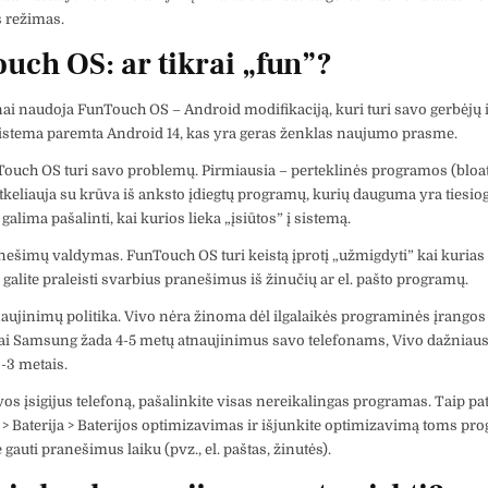
 režimas.
uch OS: ar tikrai „fun”?
nai naudoja FunTouch OS – Android modifikaciją, kuri turi savo gerbėjų ir
sistema paremta Android 14, kas yra geras ženklas naujumo prasme.
ouch OS turi savo problemų. Pirmiausia – perteklinės programos (bloa
tkeliauja su krūva iš anksto įdiegtų programų, kurių dauguma yra tiesiog
 galima pašalinti, kai kurios lieka „įsiūtos” į sistemą.
nešimų valdymas. FunTouch OS turi keistą įprotį „užmigdyti” kai kuria
 galite praleisti svarbius pranešimus iš žinučių ar el. pašto programų.
naujinimų politika. Vivo nėra žinoma dėl ilgalaikės programinės įrango
Kai Samsung žada 4-5 metų atnaujinimus savo telefonams, Vivo dažniaus
2-3 metais.
os įsigijus telefoną, pašalinkite visas nereikalingas programas. Taip pat 
> Baterija > Baterijos optimizavimas ir išjunkite optimizavimą toms pr
 gauti pranešimus laiku (pvz., el. paštas, žinutės).