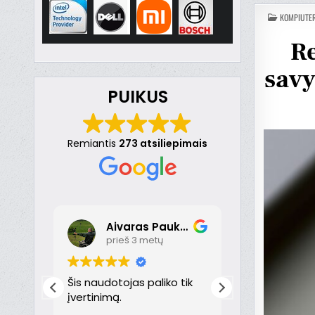
ОПУБЛІ
KOMPIUTER
В
Re
savy
PUIKUS
Remiantis
273 atsiliepimais
Aivaras Paukste
Dona
prieš 3 metų
prieš 
nt
Šis naudotojas paliko tik
Puikiai!
just
įvertinimą.