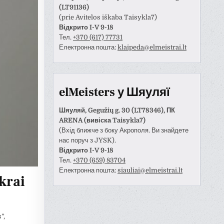
(LT91136)
(prie Avitelos iškaba Taisykla7)
Відкрито I-V 9-18
Тел.
+370 (617) 77731
Електронна пошта:
klaipeda@elmeistrai.lt
elMeisters у Шяуляї
Шяуляй, Gegužių g. 30 (LT78346), ПК
ARENA (вивіска Taisykla7)
(Вхід ближче з боку Акрополя. Ви знайдете
нас поруч з JYSK).
Відкрито I-V 9-18
Тел.
+370 (659) 83704
Електронна пошта:
siauliai@elmeistrai.lt
ikrai
”,