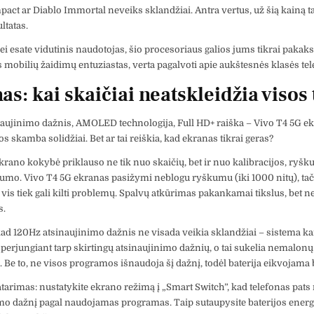
act ar Diablo Immortal neveiks sklandžiai. Antra vertus, už šią kainą tai
ltatas.
ei esate vidutinis naudotojas, šio procesoriaus galios jums tikrai pakaks.
s mobilių žaidimų entuziastas, verta pagalvoti apie aukštesnės klasės tel
as: kai skaičiai neatskleidžia visos 
aujinimo dažnis, AMOLED technologija, Full HD+ raiška – Vivo T4 5G e
os skamba solidžiai. Bet ar tai reiškia, kad ekranas tikrai geras?
krano kokybė priklauso ne tik nuo skaičių, bet ir nuo kalibracijos, ryšk
lumo. Vivo T4 5G ekranas pasižymi neblogu ryškumu (iki 1000 nitų), tač
 vis tiek gali kilti problemų. Spalvų atkūrimas pakankamai tikslus, bet n
s.
kad 120Hz atsinaujinimo dažnis ne visada veikia sklandžiai – sistema ka
 perjungiant tarp skirtingų atsinaujinimo dažnių, o tai sukelia nemalonų
. Be to, ne visos programos išnaudoja šį dažnį, todėl baterija eikvojama 
atarimas: nustatykite ekrano režimą į „Smart Switch”, kad telefonas pats 
mo dažnį pagal naudojamas programas. Taip sutaupysite baterijos energi