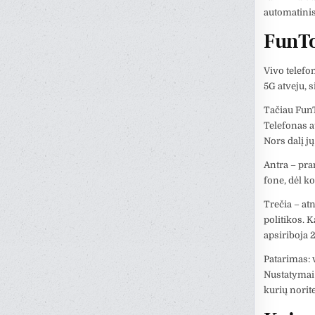
automatinis
FunTo
Vivo telefo
5G atveju, 
Tačiau FunT
Telefonas a
Nors dalį jų
Antra – pra
fone, dėl ko
Trečia – at
politikos. 
apsiriboja 
Patarimas: v
Nustatymai 
kurių norite