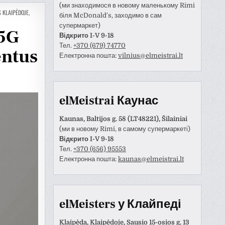
(ми знаходимося в новому маленькому Rimi
 KLAIPĖDOJE
,
біля McDonald's, заходимо в сам
супермаркет)
 5G
Відкрито I-V 9-18
Тел.
+370 (679) 74770
entus
Електронна пошта:
vilnius@elmeistrai.lt
elMeistrai Каунас
Kaunas, Baltijos g. 58 (LT48221), Šilainiai
(ми в новому Rimi, в самому супермаркеті)
Відкрито I-V 9-18
Тел.
+370 (656) 95553
Електронна пошта:
kaunas@elmeistrai.lt
Anastazija Lukoševičienė
Darius Razmislevičius
prieš 3 metų
prieš 3 metų
naudotojas paliko tik
Mandagus bendravimas ir
elMeisters у Клайпеді
tinimą.
greitai bei kokybiškai
atliktas darbas.
Klaipėda, Klaipėdoje, Sausio 15-osios g. 13