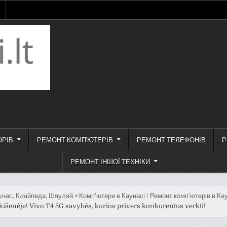
ОРІВ
РЕМОНТ КОМП'ЮТЕРІВ
РЕМОНТ ТЕЛЕФОНІВ
Р
РЕМОНТ ІНШОЇ ТЕХНІКИ
унас, Клайпеда, Шяуляй
>
Комп'ютери в Каунасі / Ремонт комп'ютерів в Ка
 kišenėje! Vivo T4 5G savybės, kurios privers konkurentus verkti!