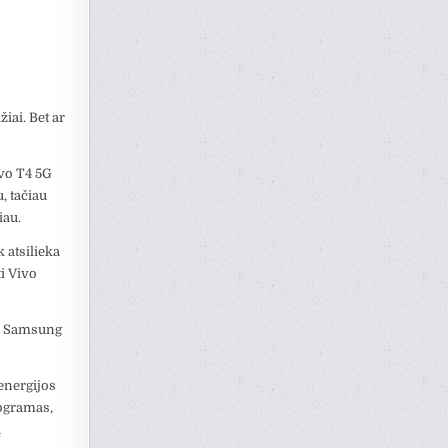
iai. Bet ar
ivo T4 5G
, tačiau
iau.
 atsilieka
i Vivo
lį Samsung
 energijos
rogramas,
ų