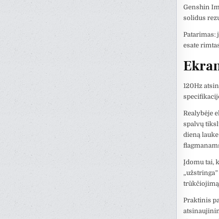
Genshin Imp
solidus rezu
Patarimas: j
esate rimta
Ekran
120Hz atsin
specifikacij
Realybėje e
spalvų tiks
dieną lauke
flagmanam
Įdomu tai, 
„užstringa”
trūkčiojimą
Praktinis p
atsinaujini