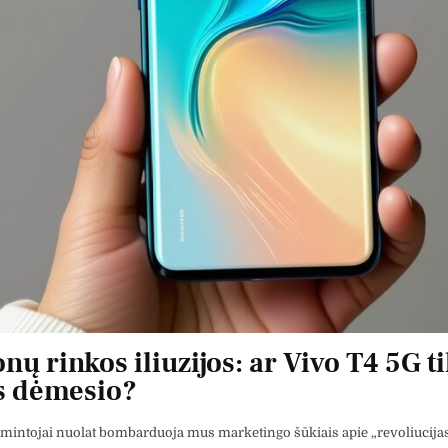
nų rinkos iliuzijos: ar Vivo T4 5G t
s dėmesio?
mintojai nuolat bombarduoja mus marketingo šūkiais apie „revoliucijas