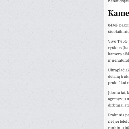
nenaudojat
Kamer
64MP pagri
šiuolaikini
Vivo T4 5G 
ryškios (ka
kamera aišk
ir nenatūra
Ultraplačia
detalių trū
praktiškai
Įdomu tai,
agresyviu n
dirbtinai a
Praktinis p
net jei tele
rankiniu bū