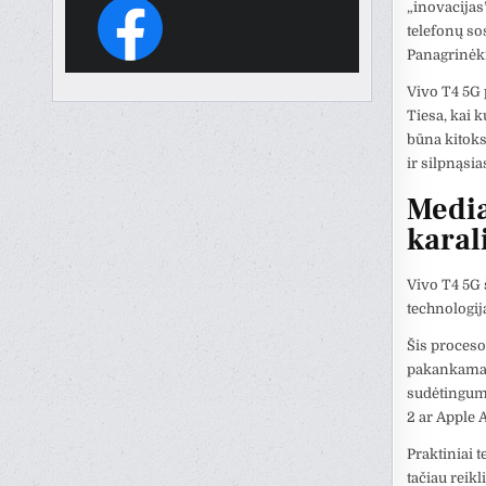
„inovacijas
telefonų sos
Panagrinėki
Vivo T4 5G 
Tiesa, kai k
būna kitoks.
ir silpnąsia
Media
karal
Vivo T4 5G
technologij
Šis procesor
pakankamai 
sudėtingumo
2 ar Apple 
Praktiniai 
tačiau reik