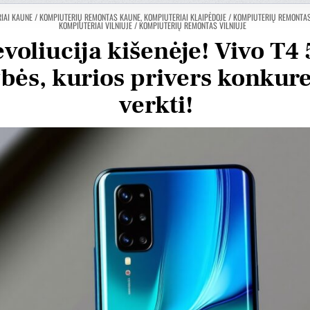
КОВАНО
IAI KAUNE / KOMPIUTERIŲ REMONTAS KAUNE
,
KOMPIUTERIAI KLAIPĖDOJE / KOMPIUTERIŲ REMONTAS
KOMPIUTERIAI VILNIUJE / KOMPIUTERIŲ REMONTAS VILNIUJE
voliucija kišenėje! Vivo T4
bės, kurios privers konkur
verkti!
tas Krv
Vytautas Ragaisis
3 metų
prieš 3 metų
Šis naudotojas paliko tik
Šis 
įvertinimą.
įver