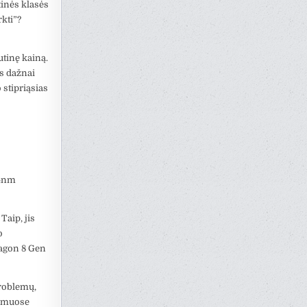
tinės klasės
rkti”?
utinę kainą.
as dažnai
 stipriąsias
 4nm
Taip, jis
o
ragon 8 Gen
problemų,
tymuose