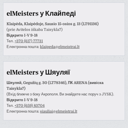
elMeisters у Клайпеді
Klaipėda, Klaipėdoje, Sausio 15-osios g. 13 (LT91136)
(prie Avitelos iškaba Taisykla7)
Відкрито I-V 9-18
Тел.
+370 (617) 77731
Електронна пошта:
klaipeda@elmeistrai.lt
elMeisters у Шяуляї
Шяуляй, Gegužių g. 30 (LT78346), ПК ARENA (вивіска
Taisykla7)
(Вхід ближче з боку Акрополя. Ви знайдете нас поруч з JYSK).
Відкрито I-V 9-18
Тел.
+370 (659) 83704
Електронна пошта:
siauliai@elmeistrai.lt