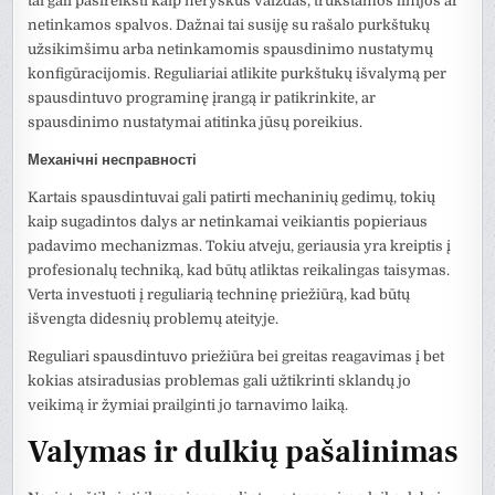
tai gali pasireikšti kaip neryškus vaizdas, trūkstamos linijos ar
netinkamos spalvos. Dažnai tai susiję su rašalo purkštukų
užsikimšimu arba netinkamomis spausdinimo nustatymų
konfigūracijomis. Reguliariai atlikite purkštukų išvalymą per
spausdintuvo programinę įrangą ir patikrinkite, ar
spausdinimo nustatymai atitinka jūsų poreikius.
Механічні несправності
Kartais spausdintuvai gali patirti mechaninių gedimų, tokių
kaip sugadintos dalys ar netinkamai veikiantis popieriaus
padavimo mechanizmas. Tokiu atveju, geriausia yra kreiptis į
profesionalų techniką, kad būtų atliktas reikalingas taisymas.
Verta investuoti į reguliarią techninę priežiūrą, kad būtų
išvengta didesnių problemų ateityje.
Reguliari spausdintuvo priežiūra bei greitas reagavimas į bet
kokias atsiradusias problemas gali užtikrinti sklandų jo
veikimą ir žymiai prailginti jo tarnavimo laiką.
Valymas ir dulkių pašalinimas