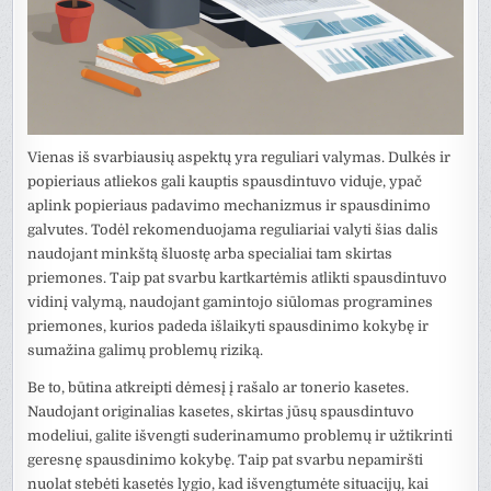
Vienas iš svarbiausių aspektų yra reguliari valymas. Dulkės ir
popieriaus atliekos gali kauptis spausdintuvo viduje, ypač
aplink popieriaus padavimo mechanizmus ir spausdinimo
galvutes. Todėl rekomenduojama reguliariai valyti šias dalis
naudojant minkštą šluostę arba specialiai tam skirtas
priemones. Taip pat svarbu kartkartėmis atlikti spausdintuvo
vidinį valymą, naudojant gamintojo siūlomas programines
priemones, kurios padeda išlaikyti spausdinimo kokybę ir
sumažina galimų problemų riziką.
Be to, būtina atkreipti dėmesį į rašalo ar tonerio kasetes.
Naudojant originalias kasetes, skirtas jūsų spausdintuvo
modeliui, galite išvengti suderinamumo problemų ir užtikrinti
geresnę spausdinimo kokybę. Taip pat svarbu nepamiršti
nuolat stebėti kasetės lygio, kad išvengtumėte situacijų, kai