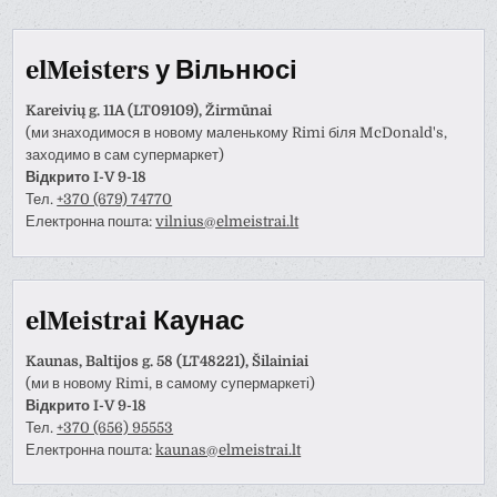
elMeisters у Вільнюсі
Kareivių g. 11A (LT09109), Žirmūnai
(ми знаходимося в новому маленькому Rimi біля McDonald's,
заходимо в сам супермаркет)
Відкрито I-V 9-18
Тел.
+370 (679) 74770
Електронна пошта:
vilnius@elmeistrai.lt
elMeistrai Каунас
Kaunas, Baltijos g. 58 (LT48221), Šilainiai
(ми в новому Rimi, в самому супермаркеті)
Відкрито I-V 9-18
Тел.
+370 (656) 95553
Електронна пошта:
kaunas@elmeistrai.lt