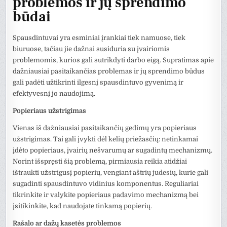
problemos ir jų sprendimo
būdai
Spausdintuvai yra esminiai įrankiai tiek namuose, tiek
biuruose, tačiau jie dažnai susiduria su įvairiomis
problemomis, kurios gali sutrikdyti darbo eigą. Supratimas apie
dažniausiai pasitaikančias problemas ir jų sprendimo būdus
gali padėti užtikrinti ilgesnį spausdintuvo gyvenimą ir
efektyvesnį jo naudojimą.
Popieriaus užstrigimas
Vienas iš dažniausiai pasitaikančių gedimų yra popieriaus
užstrigimas. Tai gali įvykti dėl kelių priežasčių: netinkamai
įdėto popieriaus, įvairių nešvarumų ar sugadintų mechanizmų.
Norint išspręsti šią problemą, pirmiausia reikia atidžiai
ištraukti užstrigusį popierių, vengiant aštrių judesių, kurie gali
sugadinti spausdintuvo vidinius komponentus. Reguliariai
tikrinkite ir valykite popieriaus padavimo mechanizmą bei
įsitikinkite, kad naudojate tinkamą popierių.
Rašalo ar dažų kasetės problemos