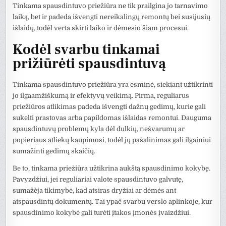
Tinkama spausdintuvo priežiūra ne tik prailgina jo tarnavimo
laiką, bet ir padeda išvengti nereikalingų remontų bei susijusių
išlaidų, todėl verta skirti laiko ir dėmesio šiam procesui.
Kodėl svarbu tinkamai
prižiūrėti spausdintuvą
Tinkama spausdintuvo priežiūra yra esminė, siekiant užtikrinti
jo ilgaamžiškumą ir efektyvų veikimą. Pirma, reguliarus
priežiūros atlikimas padeda išvengti dažnų gedimų, kurie gali
sukelti prastovas arba papildomas išlaidas remontui. Dauguma
spausdintuvų problemų kyla dėl dulkių, nešvarumų ar
popieriaus atliekų kaupimosi, todėl jų pašalinimas gali ilgainiui
sumažinti gedimų skaičių.
Be to, tinkama priežiūra užtikrina aukštą spausdinimo kokybę.
Pavyzdžiui, jei reguliariai valote spausdintuvo galvutę,
sumažėja tikimybė, kad atsiras dryžiai ar dėmės ant
atspausdintų dokumentų. Tai ypač svarbu verslo aplinkoje, kur
spausdinimo kokybė gali turėti įtakos įmonės įvaizdžiui.