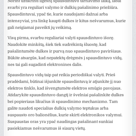
Norint užtikrinti ilgesnį spausdintuvo tarnavimo laiką, labai
svarbi yra reguliari valymo ir dulkių pašalinimo priežiūra.
Spausdintuvai, ypač tie, kurie naudojami dažnai arba
intensyviai, yra linkę kaupti dulkes ir kitus nešvarumus, kurie
gali neigiamai paveikti jų veikimą.
Visų pirma, svarbu reguliariai valyti spausdintuvo išorę.
Naudokite minkštą, šiek tiek sudrėkintą šluostę, kad
pašalintumėte dulkes ir purvą nuo spausdintuvo paviršiaus.
Būkite atsargūs, kad nepatektų drėgmės į spausdintuvo vidų,
nes tai gali sugadinti elektronines dalis.
Spausdintuvo vidų taip pat reikia periodiškai valyti. Prieš
pradėdami, būtinai išjunkite spausdintuvą ir atjunkite jį nuo
elektros tinklo, kad išvengtumėte elektros smūgio pavojaus.
Atidarykite spausdintuvo dangtį ir švelniai pašalinkite dulkes
bei popieriaus likučius iš spausdinimo mechanizmo. Tam
galite naudoti specialius dulkių valymo teptukus arba
suspausto oro balionėlius, kurie skirti elektronikos valymui.
Suspaustas oras yra ypač naudingas pašalinant sunkiai
pasiekiamus nešvarumus iš siaurų vietų.