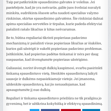
Taip pat patikrinkite spausdinimo galvutes ir volelius. Jei
pastebėjote, kad jie yra nešvarūs, galite juos švelniai nuvalyti
minkšta, sudrėkinta šluoste arba naudoti specialius valymo
rinkinius, skirtus spausdinimo galvutėms. Šie rinkiniai dažnai
apima specialias servetėles ir tirpalus, kurie padeda efektyviai
pašalinti rašalo likučius ir kitus nešvarumus.
Be to, būtina reguliariai tikrinti popieriaus padavimo
mechanizmą ir pašalinti visus popieriaus likučius ar šiukšles,
kurios gali užstrigti ir sukelti popieriaus padavimo problemas.
Įsitikinkite, kad popierius padėtas tinkamai ir nėra per daug
suspaustas, kad išvengtumėte popieriaus užstrigimo.
Galiausiai, norint išvengti dulkių kaupimosi, svarbu pasirinkti
tinkamą spausdintuvo vietą. Stenkitės spausdintuvą laikyti
sausoje ir dulkėms nepasiekiamoje vietoje. Jei įmanoma,
uždenkite spausdintuvą, kai jis nenaudojamas, kad
apsaugotumėte jį nuo dulkių.
Reguliari ir tinkama spausdintuvo priežiūra ne tik prailgina jo
gyvenimą, bet ir užtikrina kokybišką ir efektyvų spausdinimą.