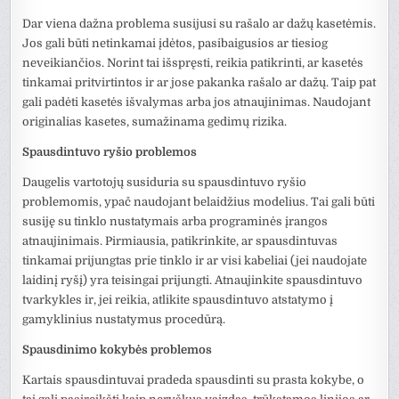
Dar viena dažna problema susijusi su rašalo ar dažų kasetėmis.
Jos gali būti netinkamai įdėtos, pasibaigusios ar tiesiog
neveikiančios. Norint tai išspręsti, reikia patikrinti, ar kasetės
tinkamai pritvirtintos ir ar jose pakanka rašalo ar dažų. Taip pat
gali padėti kasetės išvalymas arba jos atnaujinimas. Naudojant
originalias kasetes, sumažinama gedimų rizika.
Spausdintuvo ryšio problemos
Daugelis vartotojų susiduria su spausdintuvo ryšio
problemomis, ypač naudojant belaidžius modelius. Tai gali būti
susiję su tinklo nustatymais arba programinės įrangos
atnaujinimais. Pirmiausia, patikrinkite, ar spausdintuvas
tinkamai prijungtas prie tinklo ir ar visi kabeliai (jei naudojate
laidinį ryšį) yra teisingai prijungti. Atnaujinkite spausdintuvo
tvarkykles ir, jei reikia, atlikite spausdintuvo atstatymo į
gamyklinius nustatymus procedūrą.
Spausdinimo kokybės problemos
Kartais spausdintuvai pradeda spausdinti su prasta kokybe, o