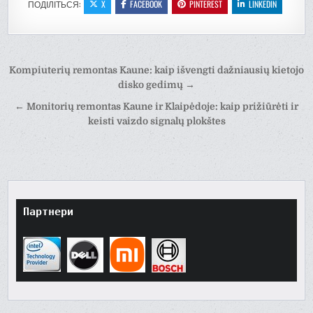
ПОДІЛІТЬСЯ:
X
FACEBOOK
PINTEREST
LINKEDIN
Навігація
Kompiuterių remontas Kaune: kaip išvengti dažniausių kietojo
записів
disko gedimų →
← Monitorių remontas Kaune ir Klaipėdoje: kaip prižiūrėti ir
keisti vaizdo signalų plokštes
Партнери