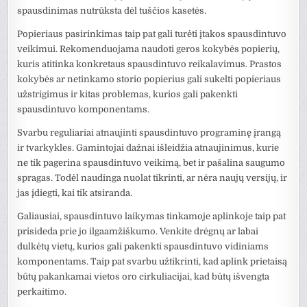
spausdinimas nutrūksta dėl tuščios kasetės.
Popieriaus pasirinkimas taip pat gali turėti įtakos spausdintuvo
veikimui. Rekomenduojama naudoti geros kokybės popierių,
kuris atitinka konkretaus spausdintuvo reikalavimus. Prastos
kokybės ar netinkamo storio popierius gali sukelti popieriaus
užstrigimus ir kitas problemas, kurios gali pakenkti
spausdintuvo komponentams.
Svarbu reguliariai atnaujinti spausdintuvo programinę įrangą
ir tvarkykles. Gamintojai dažnai išleidžia atnaujinimus, kurie
ne tik pagerina spausdintuvo veikimą, bet ir pašalina saugumo
spragas. Todėl naudinga nuolat tikrinti, ar nėra naujų versijų, ir
jas įdiegti, kai tik atsiranda.
Galiausiai, spausdintuvo laikymas tinkamoje aplinkoje taip pat
prisideda prie jo ilgaamžiškumo. Venkite drėgnų ar labai
dulkėtų vietų, kurios gali pakenkti spausdintuvo vidiniams
komponentams. Taip pat svarbu užtikrinti, kad aplink prietaisą
būtų pakankamai vietos oro cirkuliacijai, kad būtų išvengta
perkaitimo.