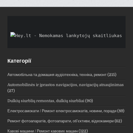
Категорії
Автомобільна та домашня аудіотехніка, техніка, ремонт
(215)
Automobilinės ir įprastos navigacijos, navigacijų atnaujinimas
(27)
Dulkių siurblių remontas, dulkių siurbliai
(90)
Електросамокати / Ремонт електросамокатів, новини, поради
(89)
Ремонт фотоапаратів, фотоапарати, об'єктиви, відеокамери
(62)
Кавові машини / Ремонт кавових машин
(122)