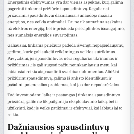
Energetinis efektyvumas yra dar vienas aspektas, kurį galima
pagerinti tinkamai prižiūrint spausdintuvą. Reguliariai
prižiūrimi spausdintuvai dažniausiai sunaudoja mažiau
energijos, nes veikia optimaliai. Tai ne tik sumažina sąskaitas
už elektros energiją, bet ir prisideda prie aplinkos išsaugojimo,
nes sumažėja energijos suvartojimas.
Galiausiai, tinkama priežiūra padeda išvengti nepageidaujamų
gedimų, kurie gali sukelti reikšmingus veiklos sutrikimus.
Pavyzdžiui, jei spausdintuvas nėra reguliariai tikrinamas ir
prižiūrimas, jis gali sugesti pačiu netinkamiausiu metu, kai
labiausiai reikia atspausdinti svarbius dokumentus. Atidžiai
prižiūrint spausdintuvą, galima iš anksto identifikuoti ir
pašalinti potencialias problemas, kol jos dar nepadarė žalos.
Tad investuodami laiką ir pastangas į tinkamą spausdintuvo
priežiūrą, galite ne tik pailginti jo eksploatavimo laiką, bet ir
užtikrinti, kad jis veiks patikimai ir efektyviai, kai labiausiai to
reikia.
Dažniausios spausdintuvų