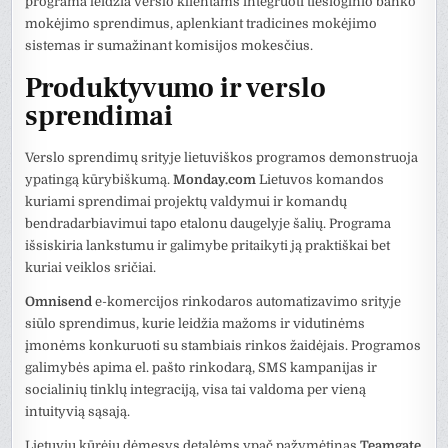
programa leidžia verslo klientams integruoti tiesioginio banko
mokėjimo sprendimus, aplenkiant tradicines mokėjimo
sistemas ir sumažinant komisijos mokesčius.
Produktyvumo ir verslo
sprendimai
Verslo sprendimų srityje lietuviškos programos demonstruoja
ypatingą kūrybiškumą.
Monday.com
Lietuvos komandos
kuriami sprendimai projektų valdymui ir komandų
bendradarbiavimui tapo etalonu daugelyje šalių. Programa
išsiskiria lankstumu ir galimybe pritaikyti ją praktiškai bet
kuriai veiklos sričiai.
Omnisend
e-komercijos rinkodaros automatizavimo srityje
siūlo sprendimus, kurie leidžia mažoms ir vidutinėms
įmonėms konkuruoti su stambiais rinkos žaidėjais. Programos
galimybės apima el. pašto rinkodarą, SMS kampanijas ir
socialinių tinklų integraciją, visa tai valdoma per vieną
intuityvią sąsają.
Lietuvių kūrėjų dėmesys detalėms ypač pažymėtinas
Teamgate