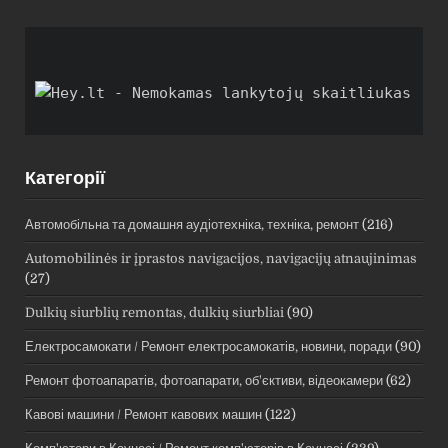
Категорії
Автомобільна та домашня аудіотехніка, техніка, ремонт
(216)
Automobilinės ir įprastos navigacijos, navigacijų atnaujinimas
(27)
Dulkių siurblių remontas, dulkių siurbliai
(90)
Електросамокати / Ремонт електросамокатів, новини, поради
(90)
Ремонт фотоапаратів, фотоапарати, об'єктиви, відеокамери
(62)
Кавові машини / Ремонт кавових машин
(122)