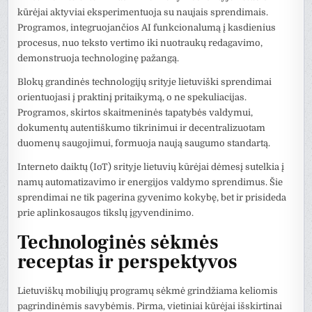
kūrėjai aktyviai eksperimentuoja su naujais sprendimais.
Programos, integruojančios AI funkcionalumą į kasdienius
procesus, nuo teksto vertimo iki nuotraukų redagavimo,
demonstruoja technologinę pažangą.
Blokų grandinės technologijų srityje lietuviški sprendimai
orientuojasi į praktinį pritaikymą, o ne spekuliacijas.
Programos, skirtos skaitmeninės tapatybės valdymui,
dokumentų autentiškumo tikrinimui ir decentralizuotam
duomenų saugojimui, formuoja naują saugumo standartą.
Interneto daiktų (IoT) srityje lietuvių kūrėjai dėmesį sutelkia į
namų automatizavimo ir energijos valdymo sprendimus. Šie
sprendimai ne tik pagerina gyvenimo kokybę, bet ir prisideda
prie aplinkosaugos tikslų įgyvendinimo.
Technologinės sėkmės
receptas ir perspektyvos
Lietuviškų mobiliųjų programų sėkmė grindžiama keliomis
pagrindinėmis savybėmis. Pirma, vietiniai kūrėjai išskirtinai