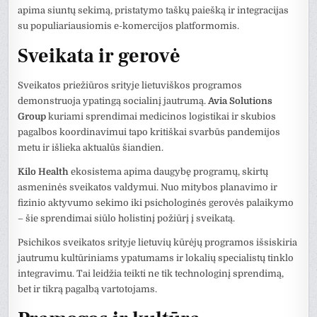
apima siuntų sekimą, pristatymo taškų paiešką ir integracijas
su populiariausiomis e-komercijos platformomis.
Sveikata ir gerovė
Sveikatos priežiūros srityje lietuviškos programos
demonstruoja ypatingą socialinį jautrumą.
Avia Solutions
Group
kuriami sprendimai medicinos logistikai ir skubios
pagalbos koordinavimui tapo kritiškai svarbūs pandemijos
metu ir išlieka aktualūs šiandien.
Kilo Health
ekosistema apima daugybę programų, skirtų
asmeninės sveikatos valdymui. Nuo mitybos planavimo ir
fizinio aktyvumo sekimo iki psichologinės gerovės palaikymo
– šie sprendimai siūlo holistinį požiūrį į sveikatą.
Psichikos sveikatos srityje lietuvių kūrėjų programos išsiskiria
jautrumu kultūriniams ypatumams ir lokalių specialistų tinklo
integravimu. Tai leidžia teikti ne tik technologinį sprendimą,
bet ir tikrą pagalbą vartotojams.