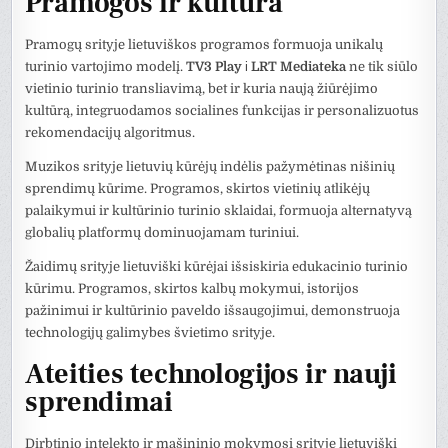
Pramogos ir kultūra
Pramogų srityje lietuviškos programos formuoja unikalų
turinio vartojimo modelį.
TV3 Play
і
LRT Mediateka
ne tik siūlo
vietinio turinio transliavimą, bet ir kuria naują žiūrėjimo
kultūrą, integruodamos socialines funkcijas ir personalizuotus
rekomendacijų algoritmus.
Muzikos srityje lietuvių kūrėjų indėlis pažymėtinas nišinių
sprendimų kūrime. Programos, skirtos vietinių atlikėjų
palaikymui ir kultūrinio turinio sklaidai, formuoja alternatyvą
globalių platformų dominuojamam turiniui.
Žaidimų srityje lietuviški kūrėjai išsiskiria edukacinio turinio
kūrimu. Programos, skirtos kalbų mokymui, istorijos
pažinimui ir kultūrinio paveldo išsaugojimui, demonstruoja
technologijų galimybes švietimo srityje.
Ateities technologijos ir nauji
sprendimai
Dirbtinio intelekto ir mašininio mokymosi srityje lietuviški