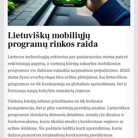
Lietuviškų mobiliųjų
programų rinkos raida
Lietuvos technologijų sektorius per pastaruosius metus patyrė
reikšmingą augimą, o vietinių kūrėjų sukurtos mobiliosios
programos vis dažniau sulaukia tarptautinio pripažinimo. 2025
metai žymi svarbų etapą šios srities plėtojimui, kai lietuviškos
programos ne tik konkuruoja su globaliais sprendimais, bet ir
formuoja naują kokybės standartą regione.
Vietinių kūrėjų sėkmė grindžiama ne tik technine
kompetencija, bet ir gilia vartotojų poreikių analize. Lietuviškos
programos išsiskiria dėmesiu detalėms, intuityviu dizainu ir
funkcionalumu, kuris tiksliai atsako į konkretaus regiono ar
srities iššūkius. Šis požiūris leidžia kurti sprendimus, kurie
dažnai pranoksta tarptautinių konkurentų pasiūlymus.