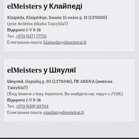
elMeisters у Клайпеді
Klaipėda, Klaipėdoje, Sausio 15-osios g. 13 (LT91136)
(prie Avitelos iškaba Taisykla7)
Відкрито I-V 9-18
Тел.
+370 (617) 77731
Електронна пошта:
klaipeda@elmeistrai.lt
elMeisters у Шяуляї
Шяуляй, Gegužių g. 30 (LT78346), ПК ARENA (вивіска
Taisykla7)
(Вхід ближче з боку Акрополя. Ви знайдете нас поруч з JYSK).
Відкрито I-V 9-18
Тел.
+370 (659) 83704
Електронна пошта:
siauliai@elmeistrai.lt