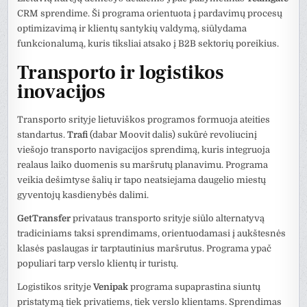
CRM sprendime. Ši programa orientuota į pardavimų procesų
optimizavimą ir klientų santykių valdymą, siūlydama
funkcionalumą, kuris tiksliai atsako į B2B sektorių poreikius.
Transporto ir logistikos
inovacijos
Transporto srityje lietuviškos programos formuoja ateities
standartus.
Trafi
(dabar Moovit dalis) sukūrė revoliucinį
viešojo transporto navigacijos sprendimą, kuris integruoja
realaus laiko duomenis su maršrutų planavimu. Programa
veikia dešimtyse šalių ir tapo neatsiejama daugelio miestų
gyventojų kasdienybės dalimi.
GetTransfer
privataus transporto srityje siūlo alternatyvą
tradiciniams taksi sprendimams, orientuodamasi į aukštesnės
klasės paslaugas ir tarptautinius maršrutus. Programa ypač
populiari tarp verslo klientų ir turistų.
Logistikos srityje
Venipak
programa supaprastina siuntų
pristatymą tiek privatiems, tiek verslo klientams. Sprendimas