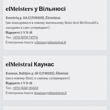
elMeisters у Вільнюсі
Kareivių g. 11A (LT09109), Žirmūnai
(ми знаходимося в новому маленькому Rimi біля McDonald's,
заходимо в сам супермаркет)
Відкрито I-V 9-18
Тел.
+370 (679) 74770
Електронна пошта:
vilnius@elmeistrai.lt
elMeistrai Каунас
Kaunas, Baltijos g. 58 (LT48221), Šilainiai
(ми в новому Rimi, в самому супермаркеті)
Відкрито I-V 9-18
Тел.
+370 (656) 95553
Електронна пошта:
kaunas@elmeistrai.lt