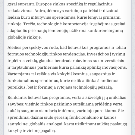
gerai supranta Europos rinkos specifiką ir reguliacinius
reikalavimus. Antra, dėmesys vartotojo patirčiai ir dizainui
leidžia kurti intuityvius sprendimus, kurie lengvai priimami
rinkoje. Trečia, technologinė kompetencija ir gebėjimas greitai
adaptuotis prie naujų tendencijų užtikrina konkurencingumą
globalioje rinkoje.
Ateities perspektyvos rodo, kad lietuviškos programos ir toliau
formuos technologijų rinkos tendencijas. Investicijos į tyrimų
ir plėtros veiklą, glaudus bendradarbiavimas su universitetais
ir tarptautiniais partneriais kuria palankią aplinką inovacijoms.
Vartotojams tai reiškia vis kokybiškesnius, saugesnius ir
funkcionalius sprendimus, kurie ne tik atitinka šiandienos
poreikius, bet ir formuoja rytojaus technologijų peizažą.
Renkantis lietuviškas programas, verta atsižvelgti į jų unikalias
savybes: vietinio rinkos pažinimo suteikiamą pridėtinę vertę,
aukštą saugumo standartą ir dėmesį vartotojo poreikiams. Šie
sprendimai dažnai siūlo geresnį funkcionalumo ir kainos
santykį nei globalūs analogai, kartu užtikrinant aukštą paslaugų
kokybę ir vietinę pagalbą.