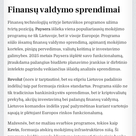
Finansų valdymo sprendimai
Finansų technologijų srityje lietuviškos programos užima
tvirtą poziciją.
Paysera
išlieka viena populiariausių mokėjimo
programų ne tik Lietuvoje, bet ir visoje Europoje. Programa
siūlo išsamų finansų valdymo sprendimą, apimantį mokėjimo
korteles, pinigų pervedimus, valiutų keitimą ir investavimo
galimybes. 2025 metais Paysera išplėtė savo funkcionalumą,
įtraukdama pažangius biudžeto planavimo įrankius ir dirbtinio
intelekto pagrindu veikiančius išlaidų analizės sprendimus.
Revolut
(nors ir tarptautinė, bet su stipriu Lietuvos padalinio
indėliu) taip pat formuoja rinkos standartus. Programa siūlo ne
tik tradicinius bankininkystės sprendimus, bet ir kriptovaliutų
prekybą, akcijų investavimą bei pažangų finansų valdymą.
Lietuvos komandos indėlis ypač pažymėtinas kuriant vartotojo
sąsają ir plėtojant Europos rinkos funkcionalumą.
Mažesnės, bet ne mažiau svarbios programos, tokios kaip
Kevin
, formuoja atskirą mokėjimų infrastruktūros nišą. Ši