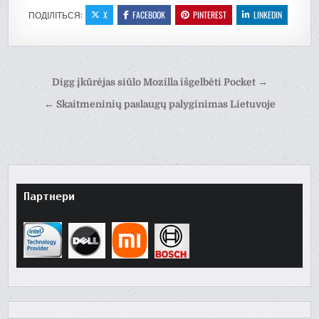
ПОДІЛІТЬСЯ:
X
FACEBOOK
PINTEREST
LINKEDIN
Навігація
Digg įkūrėjas siūlo Mozilla išgelbėti Pocket →
записів
← Skaitmeninių paslaugų palyginimas Lietuvoje
Партнери