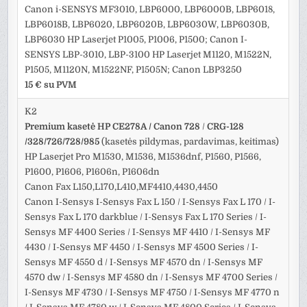
Canon i-SENSYS MF3010, LBP6000, LBP6000B, LBP6018,
LBP6018B, LBP6020, LBP6020B, LBP6030W, LBP6030B,
LBP6030 HP Laserjet P1005, P1006, P1500; Canon I-
SENSYS LBP-3010, LBP-3100 HP Laserjet M1120, M1522N,
P1505, M1120N, M1522NF, P1505N; Canon LBP3250
15 € su PVM
K2
Premium kasetė HP CE278A / Canon 728
/
CRG-128
/328/726/728/985
(kasetės pildymas, pardavimas, keitimas)
HP Laserjet Pro M1530, M1536, M1536dnf, P1560, P1566,
P1600, P1606, P1606n, P1606dn
Canon Fax L150,L170,L410,MF4410,4430,4450
Canon I-Sensys I-Sensys Fax L 150 / I-Sensys Fax L 170 / I-
Sensys Fax L 170 darkblue / I-Sensys Fax L 170 Series / I-
Sensys MF 4400 Series / I-Sensys MF 4410 / I-Sensys MF
4430 / I-Sensys MF 4450 / I-Sensys MF 4500 Series / I-
Sensys MF 4550 d / I-Sensys MF 4570 dn / I-Sensys MF
4570 dw / I-Sensys MF 4580 dn / I-Sensys MF 4700 Series /
I-Sensys MF 4730 / I-Sensys MF 4750 / I-Sensys MF 4770 n