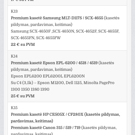
K13
Premium kasetė Samsung MLT-D117S / SCX-4655
(kasetės
pildymas, pardavimas, keitimas)
Samsung SCX-4650F ,SCX-4650N, SCX-4652F, SCX-4655F,
SCX-4655FN, SCX-4655FW
22 € su PVM
K14
Premium kasetė Epson EPL-6200 / 4518 / 4519
(kasetės
pildymas, pardavimas, keitimas)
Epson EPL6200 EPL6200L EPL6200N
Su C4 (3,5k) – Epson M1200, Dell 1125, Minolta PagePro
1300 1350 1380 1390
25 € su PVM
K15
Premium kasetė HP CE505X / CF280X (kasetės pildymas,
pardavimas, keitimas)
Premium kasetė Canon 315 / 519 / 719
(kasetės pildymas,
pardavimas, keitimas)