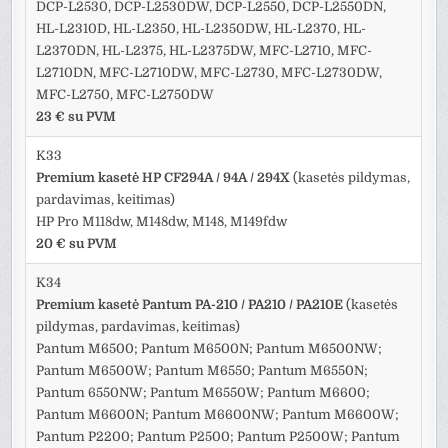
DCP-L2530, DCP-L2530DW, DCP-L2550, DCP-L2550DN,
HL-L2310D, HL-L2350, HL-L2350DW, HL-L2370, HL-
L2370DN, HL-L2375, HL-L2375DW, MFC-L2710, MFC-
L2710DN, MFC-L2710DW, MFC-L2730, MFC-L2730DW,
MFC-L2750, MFC-L2750DW
23 € su PVM
K33
Premium kasetė HP CF294A / 94A / 294X
(kasetės pildymas,
pardavimas, keitimas)
HP Pro M118dw, M148dw, M148, M149fdw
20 € su PVM
K34
Premium kasetė Pantum PA-210
/ PA210 / PA210E
(kasetės
pildymas, pardavimas, keitimas)
Pantum M6500; Pantum M6500N; Pantum M6500NW;
Pantum M6500W; Pantum M6550; Pantum M6550N;
Pantum 6550NW; Pantum M6550W; Pantum M6600;
Pantum M6600N; Pantum M6600NW; Pantum M6600W;
Pantum P2200; Pantum P2500; Pantum P2500W; Pantum