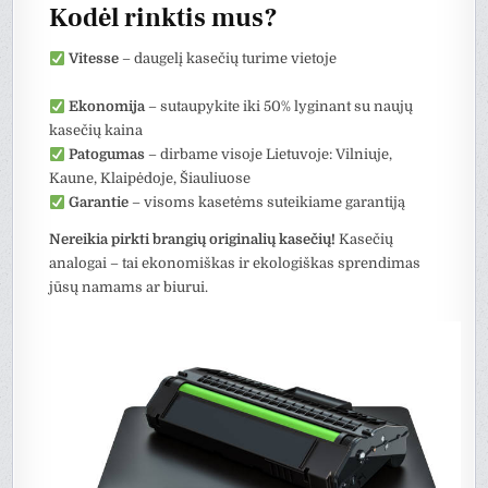
Kodėl rinktis mus?
Vitesse
– daugelį kasečių turime vietoje
Ekonomija
– sutaupykite iki 50% lyginant su naujų
kasečių kaina
Patogumas
– dirbame visoje Lietuvoje: Vilniuje,
Kaune, Klaipėdoje, Šiauliuose
Garantie
– visoms kasetėms suteikiame garantiją
Nereikia pirkti brangių originalių kasečių!
Kasečių
analogai – tai ekonomiškas ir ekologiškas sprendimas
jūsų namams ar biurui.