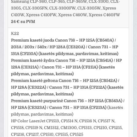
Samsung CLP-360, CLP-365, CLP-365W, CLX-3300, CLX-
3305, CLX-3305FN, CLX-3300FW, CLX-3305W, Xpress
C410W, Xpress C410FW, Xpress C460W, Xpress C460FW
24 € su PVM
K22
Premium kasetė juoda Canon 716 – HP 125A (CB540A) /
203A / 203x / 540x / HP 128A (CE320A) / Canon 731 – HP
131A (CF210A) (kasetės pildymas, pardavimas, keitimas)
Premium kasetė žydra Canon 716 – HP 125A (CB541A) / HP
128A (CE321A) / Canon 731 – HP 131A (CF211A) (kasetės
pildymas, pardavimas, keitimas)
Premium kasetė geltona Canon 716 – HP 125A (CB542A) /
HP 128A (CE322A) / Canon 731 – HP 131A (CF212A) (kasetės
pildymas, pardavimas, keitimas)
Premium kasetė purpurinė Canon 716 – HP 125A (CB543A) /
HP 128A (CE323A) / Canon 731 – HP 131A (CF213A)
(kasetės
pildymas, pardavimas, keitimas)
HP Color LaserJet CP1513, CP1514 N, CP1516 N, CP1517 N,
CP1518, CP1519 N, CM1312, CM1300, CP1313, CP1210, CP1215,
CP1216, CP1217, CP1510, CP1515, CP1525