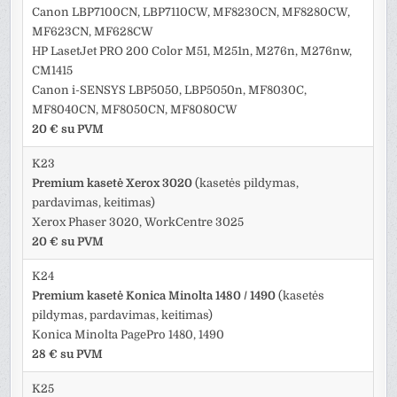
Canon LBP7100CN, LBP7110CW, MF8230CN, MF8280CW,
MF623CN, MF628CW
HP LasetJet PRO 200 Color M51, M251n, M276n, M276nw,
CM1415
Canon i-SENSYS LBP5050, LBP5050n, MF8030C,
MF8040CN, MF8050CN, MF8080CW
20 € su PVM
K23
Premium kasetė Xerox 3020
(kasetės pildymas,
pardavimas, keitimas)
Xerox Phaser 3020, WorkCentre 3025
20 € su PVM
K24
Premium kasetė Konica Minolta 1480 / 1490
(kasetės
pildymas, pardavimas, keitimas)
Konica Minolta PagePro 1480, 1490
28 € su PVM
K25