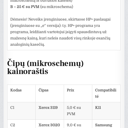
mikroschemą iš buvusios kasetės)
B – 25 € su PVM
(su mikroschema)
Dėmesio! Neveiks įrenginiuose, skirtuose HP+ paslaugai
(įrenginiuose su „e“ versija): t.y. HP+ programa yra
programa, leidžianti vartotojui įsigyti spausdintuvą už
mažesnę kainą, kuri neleis naudoti visų rinkoje esančių
analoginių kasečių.
Čipų (mikroschemų)
kainoraštis
Kodas
Čipas
Prix
Compatibili
té
C1
Xerox 3119
5,0 € su
K11
PVM
C2
Xerox 3020
9,0 € su
Samsung