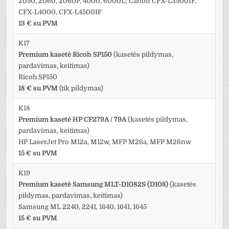
2050, 2060, 2060P, 4000, 6000L; Canon CFX-L3500IF,
CFX-L4000, CFX-L4500IF
13 € su PVM
K17
Premium kasetė Ricoh SP150
(kasetės pildymas,
pardavimas, keitimas)
Ricoh SP150
18 € su PVM
(tik pildymas)
K18
Premium kasetė HP CF279A / 79A
(kasetės pildymas,
pardavimas, keitimas)
HP LaserJet Pro M12a, M12w, MFP M26a, MFP M26nw
15 € su PVM
K19
Premium kasetė Samsung MLT-D1082S (D108)
(kasetės
pildymas, pardavimas, keitimas)
Samsung ML 2240, 2241, 1640, 1641, 1645
15 € su PVM