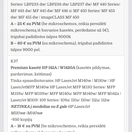
Series/ LBP233 dw/ LBP236 dw/ LBP237 dw/ MF 440 Series/
MF 443 dw/ MF 445 dw/ MF 446 x/ MF 450 Series/ MF 453
dw/ MF 455 dw / imageCLASS MF 450
A – 25 € su PVM
(be mikroschemos, reikia persidėti
mikroschemą iš buvusios kasetės, perdedame už 5€),
trigubai padidintos talpos 9000k
B – 60 € su PVM
(su mikroschema), trigubai padidintos
talpos 9000 psl.
K37
Premium kasetė HP 142A / W1420A
(kasetės pildymas,
pardavimas, keitimas)
Tinka spausdintuvams: HP LaserJet M140w / M110w / HP
LaserJetMFP M140w HP LaserJet MFP M130 Series/ MFP
M139a/ MFP M139w/ MFP M140a/ MFP M140w/ MFP M142a /
LaserJet M109/ 109 Series/ 109a/ 110a/ 110w/ 112a/ 112w
NETINKA į modelius su E gale
HP LaserJet
M110w
e
/M140w
e
~950 kopijų
A – 18 € su PVM
(be mikroschemos, reikia persidėti