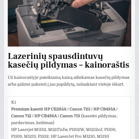
Lazerinių spausdintuvų
kasečių pildymas – kainoraštis
Už kainoraštyje pateikiamą kainą atliekamas kasečių pildymas
arba galime pakeisti į jau papildytą, nelaukiant vietoje iškart.
K1
Premium kasetė HP CE285A / Canon 725 / HP CB435A /
Canon 712 / HP CB436A / Canon 713
(kasetės pildymas,
pardavimas, keitimas)
HP Laserjet M1132, M1217nfw, P1102W, M1212nf, P1100,
P1109, M1213, P1102; HP LaserJet Pro M1210, M1130