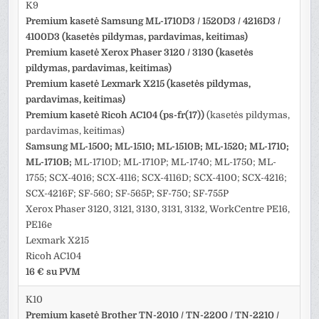
K9
Premium kasetė Samsung ML-1710D3 / 1520D3 / 4216D3 /
4100D3 (kasetės pildymas, pardavimas, keitimas)
Premium kasetė Xerox Phaser 3120 / 3130 (kasetės
pildymas, pardavimas, keitimas)
Premium kasetė Lexmark X215 (kasetės pildymas,
pardavimas, keitimas)
Premium kasetė Ricoh AC104 (ps-fr(17))
(kasetės pildymas,
pardavimas, keitimas)
Samsung ML-1500; ML-1510; ML-1510B; ML-1520; ML-1710;
ML-1710B;
ML-1710D; ML-1710P; ML-1740; ML-1750; ML-
1755; SCX-4016; SCX-4116; SCX-4116D; SCX-4100; SCX-4216;
SCX-4216F; SF-560; SF-565P; SF-750; SF-755P
Xerox Phaser 3120, 3121, 3130, 3131, 3132, WorkCentre PE16,
PE16e
Lexmark X215
Ricoh AC104
16 € su PVM
K10
Premium kasetė Brother TN-2010 / TN-2200 / TN-2210 /