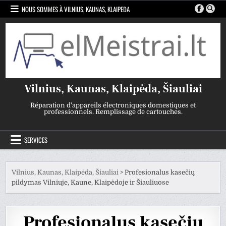
Skip
NOUS SOMMES À VILNIUS, KAUNAS, KLAIPEDA
to
content
Vilnius, Kaunas, Klaipėda, Šiauliai
Réparation d'appareils électroniques domestiques et
professionnels. Remplissage de cartouches.
SERVICES
Vilnius, Kaunas, Klaipėda, Šiauliai
>
Profesionalus kasečių
pildymas Vilniuje, Kaune, Klaipėdoje ir Šiauliuose
Profesionalus kasečių