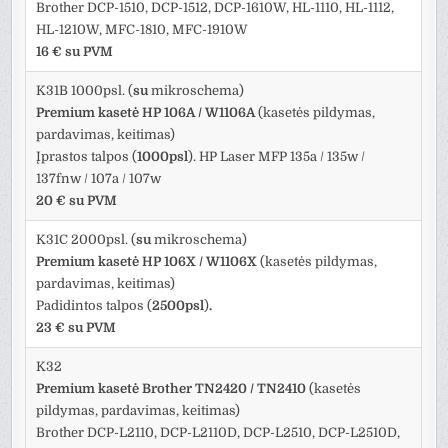
Brother DCP-1510, DCP-1512, DCP-1610W, HL-1110, HL-1112,
HL-1210W, MFC-1810, MFC-1910W
16 € su PVM
K31B 1000psl. (
su
mikroschema)
Premium kasetė HP 106A / W1106A
(kasetės pildymas,
pardavimas, keitimas)
Įprastos talpos (
1000psl
). HP Laser MFP 135a / 135w /
137fnw / 107a / 107w
20 € su PVM
K31C 2000psl. (
su
mikroschema)
Premium kasetė HP 106X / W1106X
(kasetės pildymas,
pardavimas, keitimas)
Padidintos talpos (
2500psl
)
.
23 € su PVM
K32
Premium kasetė Brother TN2420
/ TN2410
(kasetės
pildymas, pardavimas, keitimas)
Brother DCP-L2110, DCP-L2110D, DCP-L2510, DCP-L2510D,