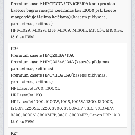
Premium kasetė HP CF217A / 17A (CF219A kodu yra šios
kasetės būgno mazgas keičiamas kas 12000 psl., kasetė
mazgo viduje išsiima keičiama)
(kasetės pildymas,
pardavimas, keitimas)
HP M102A, M102w, MFP M130A, M130fn, M130fw, M130nw.
18 € su PVM
K26
Premium kasetė HP Q2613A / 13A
Premium kasetė HP Q2624A/ 24A (kasetės pildymas,
pardavimas, keitimas)
Premium kasetė HP C7115A/ 15A
(kasetės pildymas,
pardavimas, keitimas)
HP LaserJet 1300, 1300XL
HP LaserJet 1150
HP LaserJet 1000, 1000W, 1005, 1005W, 1200, 1200SE,
1200N, 1220SE, 1220, 3300, 3300MFP, 3310, 3310MFP,
3320, 3320N, 3320MFP, 3330, 3330MFP, Canon LBP-1210
12 € su PVM
K27