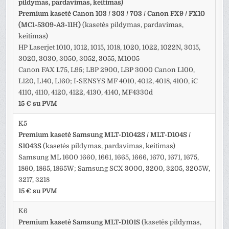
pildymas, pardavimas, keitimas)
Premium kasetė Canon 103 / 303 / 703 / Canon FX9 / FX10
(MC1-5309-A3-11H)
(kasetės pildymas, pardavimas,
keitimas)
HP Laserjet 1010, 1012, 1015, 1018, 1020, 1022, 1022N, 3015,
3020, 3030, 3050, 3052, 3055, M1005
Canon FAX L75, L95; LBP 2900, LBP 3000 Canon L100,
L120, L140, L160; I-SENSYS MF 4010, 4012, 4018, 4100, iC
4110, 4110, 4120, 4122, 4130, 4140, MF4330d
15 € su PVM
K5
Premium kasetė Samsung MLT-D1042S / MLT-D104S /
S1043S
(kasetės pildymas, pardavimas, keitimas)
Samsung ML 1600 1660, 1661, 1665, 1666, 1670, 1671, 1675,
1860, 1865, 1865W; Samsung SCX 3000, 3200, 3205, 3205W,
3217, 3218
15 € su PVM
K6
Premium kasetė Samsung MLT-D101S
(kasetės pildymas,