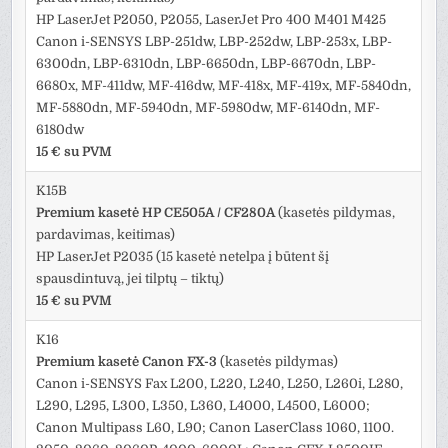
HP LaserJet P2050, P2055, LaserJet Pro 400 M401 M425
Canon i-SENSYS LBP-251dw, LBP-252dw, LBP-253x, LBP-
6300dn, LBP-6310dn, LBP-6650dn, LBP-6670dn, LBP-
6680x, MF-411dw, MF-416dw, MF-418x, MF-419x, MF-5840dn,
MF-5880dn, MF-5940dn, MF-5980dw, MF-6140dn, MF-
6180dw
15 € su PVM
K15B
Premium kasetė HP CE505A / CF280A
(kasetės pildymas,
pardavimas, keitimas)
HP LaserJet P2035 (15 kasetė netelpa į būtent šį
spausdintuvą, jei tilptų – tiktų)
15 € su PVM
K16
Premium kasetė Canon FX-3
(kasetės pildymas)
Canon i-SENSYS Fax L200, L220, L240, L250, L260i, L280,
L290, L295, L300, L350, L360, L4000, L4500, L6000;
Canon Multipass L60, L90; Canon LaserClass 1060, 1100.