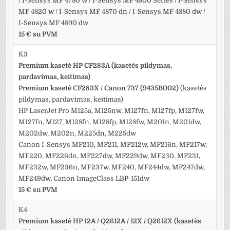
/ I-Sensys MF 4780 w / I-Sensys MF 4800 Series / I-Sensys
MF 4820 w / I-Sensys MF 4870 dn / I-Sensys MF 4880 dw /
I-Sensys MF 4890 dw
15 € su PVM
K3
Premium kasetė HP CF283A (kasetės pildymas,
pardavimas, keitimas)
Premium kasetė CF283X / Canon 737 (9435B002)
(kasetės
pildymas, pardavimas, keitimas)
HP LaserJet Pro M125a, M125nw, M127fn, M127fp, M127fw,
M127fn, M127, M128fn, M128fp, M128fw, M201n, M201dw,
M202dw, M202n, M225dn, M225dw
Canon I-Sensys MF210, MF211, MF212w, MF216n, MF217w,
MF220, MF226dn, MF227dw, MF229dw, MF230, MF231,
MF232w, MF236n, MF237w, MF240, MF244dw, MF247dw,
MF249dw, Canon ImageClass LBP-151dw
15 € su PVM
K4
Premium kasetė HP 12A / Q2612A / 12X / Q2612X (kasetės