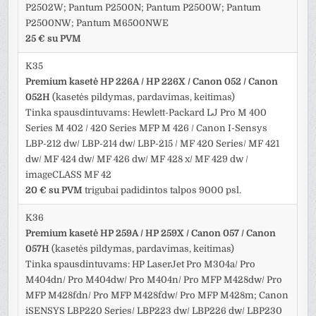
P2502W; Pantum P2500N; Pantum P2500W; Pantum
P2500NW; Pantum M6500NWE
25 € su PVM
K35
Premium kasetė HP 226A / HP 226X / Canon 052 / Canon
052H
(kasetės pildymas, pardavimas, keitimas)
Tinka spausdintuvams: Hewlett-Packard LJ Pro M 400
Series M 402 / 420 Series MFP M 426 / Canon I-Sensys
LBP-212 dw/ LBP-214 dw/ LBP-215 / MF 420 Series/ MF 421
dw/ MF 424 dw/ MF 426 dw/ MF 428 x/ MF 429 dw /
imageCLASS MF 42
20 € su PVM
trigubai padidintos talpos 9000 psl.
K36
Premium kasetė HP 259A / HP 259X / Canon 057 / Canon
057H
(kasetės pildymas, pardavimas, keitimas)
Tinka spausdintuvams: HP LaserJet Pro M304a/ Pro
M404dn/ Pro M404dw/ Pro M404n/ Pro MFP M428dw/ Pro
MFP M428fdn/ Pro MFP M428fdw/ Pro MFP M428m; Canon
iSENSYS LBP220 Series/ LBP223 dw/ LBP226 dw/ LBP230