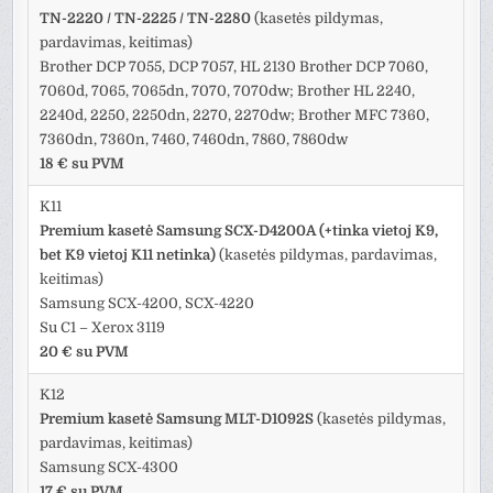
TN-2220 / TN-2225 / TN-2280
(kasetės pildymas,
pardavimas, keitimas)
Brother DCP 7055, DCP 7057, HL 2130 Brother DCP 7060,
7060d, 7065, 7065dn, 7070, 7070dw; Brother HL 2240,
2240d, 2250, 2250dn, 2270, 2270dw; Brother MFC 7360,
7360dn, 7360n, 7460, 7460dn, 7860, 7860dw
18 € su PVM
K11
Premium kasetė Samsung SCX-D4200A (+tinka vietoj K9,
bet K9 vietoj K11 netinka)
(kasetės pildymas, pardavimas,
keitimas)
Samsung SCX-4200, SCX-4220
Su C1 – Xerox 3119
20 € su PVM
K12
Premium kasetė Samsung MLT-D1092S
(kasetės pildymas,
pardavimas, keitimas)
Samsung SCX-4300
17 € su PVM