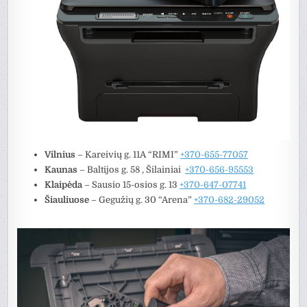
Vilnius
– Kareivių g. 11A “RIMI”
+370-655-77057
Kaunas
–
Baltijos g. 58 , Šilainiai
+370-656-95553
Klaipėda
– Sausio 15-osios g. 13
+370-647-07741
Šiauliuose
– Gegužių g. 30 “Arena”
+370-682-29052