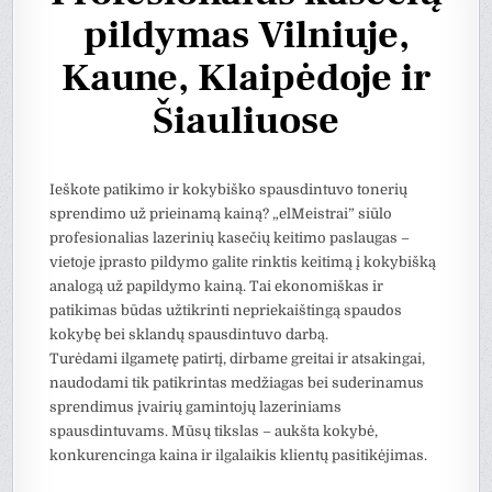
pildymas Vilniuje,
Kaune, Klaipėdoje ir
Šiauliuose
Ieškote patikimo ir kokybiško spausdintuvo tonerių
sprendimo už prieinamą kainą? „elMeistrai” siūlo
profesionalias lazerinių kasečių keitimo paslaugas –
vietoje įprasto pildymo galite rinktis keitimą į kokybišką
analogą už papildymo kainą. Tai ekonomiškas ir
patikimas būdas užtikrinti nepriekaištingą spaudos
kokybę bei sklandų spausdintuvo darbą.
Turėdami ilgametę patirtį, dirbame greitai ir atsakingai,
naudodami tik patikrintas medžiagas bei suderinamus
sprendimus įvairių gamintojų lazeriniams
spausdintuvams. Mūsų tikslas – aukšta kokybė,
konkurencinga kaina ir ilgalaikis klientų pasitikėjimas.